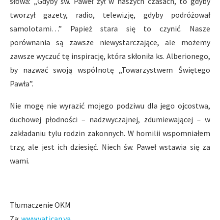
słowa: „Gdyby św. Paweł żył w naszych czasach, to gdyby
tworzył gazety, radio, telewizję, gdyby podróżował
samolotami…” Papież stara się to czynić. Nasze
porównania są zawsze niewystarczające, ale możemy
zawsze wyczuć tę inspirację, która skłoniła ks. Alberionego,
by nazwać swoją wspólnotę „Towarzystwem Świętego
Pawła”.
Nie mogę nie wyrazić mojego podziwu dla jego ojcostwa,
duchowej płodności – nadzwyczajnej, zdumiewającej – w
zakładaniu tylu rodzin zakonnych. W homilii wspomniałem
trzy, ale jest ich dziesięć. Niech św. Paweł wstawia się za
wami.
Tłumaczenie OKM
Za:
www.vatican.va