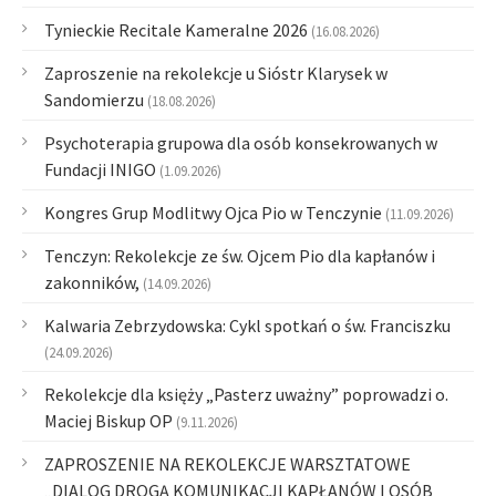
Tynieckie Recitale Kameralne 2026
(16.08.2026)
Zaproszenie na rekolekcje u Sióstr Klarysek w
Sandomierzu
(18.08.2026)
Psychoterapia grupowa dla osób konsekrowanych w
Fundacji INIGO
(1.09.2026)
Kongres Grup Modlitwy Ojca Pio w Tenczynie
(11.09.2026)
Tenczyn: Rekolekcje ze św. Ojcem Pio dla kapłanów i
zakonników,
(14.09.2026)
Kalwaria Zebrzydowska: Cykl spotkań o św. Franciszku
(24.09.2026)
Rekolekcje dla księży „Pasterz uważny” poprowadzi o.
Maciej Biskup OP
(9.11.2026)
ZAPROSZENIE NA REKOLEKCJE WARSZTATOWE
„DIALOG DROGĄ KOMUNIKACJI KAPŁANÓW I OSÓB