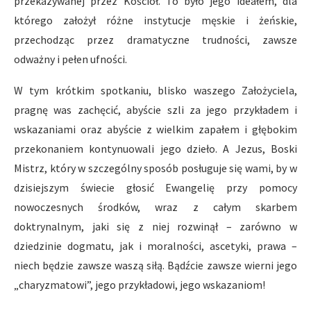
przekazywanej przez Kościół. To było jego ideałem, dla
którego założył różne instytucje męskie i żeńskie,
przechodząc przez dramatyczne trudności, zawsze
odważny i pełen ufności.
W tym krótkim spotkaniu, blisko waszego Założyciela,
pragnę was zachęcić, abyście szli za jego przykładem i
wskazaniami oraz abyście z wielkim zapałem i głębokim
przekonaniem kontynuowali jego dzieło. A Jezus, Boski
Mistrz, który w szczególny sposób posługuje się wami, by w
dzisiejszym świecie głosić Ewangelię przy pomocy
nowoczesnych środków, wraz z całym skarbem
doktrynalnym, jaki się z niej rozwinął – zarówno w
dziedzinie dogmatu, jak i moralności, ascetyki, prawa –
niech będzie zawsze waszą siłą. Bądźcie zawsze wierni jego
„charyzmatowi”, jego przykładowi, jego wskazaniom!