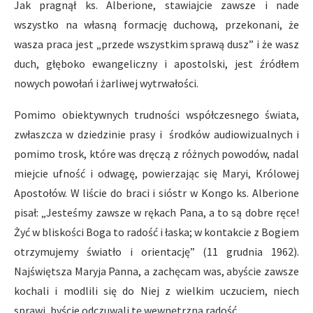
Jak pragnął ks. Alberione, stawiajcie zawsze i nade
wszystko na własną formację duchową, przekonani, że
wasza praca jest „przede wszystkim sprawą dusz” i że wasz
duch, głęboko ewangeliczny i apostolski, jest źródłem
nowych powołań i żarliwej wytrwałości.
Pomimo obiektywnych trudności współczesnego świata,
zwłaszcza w dziedzinie prasy i środków audiowizualnych i
pomimo trosk, które was dręczą z różnych powodów, nadal
miejcie ufność i odwagę, powierzając się Maryi, Królowej
Apostołów. W liście do braci i sióstr w Kongo ks. Alberione
pisał: „Jesteśmy zawsze w rękach Pana, a to są dobre ręce!
Żyć w bliskości Boga to radość i łaska; w kontakcie z Bogiem
otrzymujemy światło i orientację” (11 grudnia 1962).
Najświętsza Maryja Panna, a zachęcam was, abyście zawsze
kochali i modlili się do Niej z wielkim uczuciem, niech
sprawi, byście odczuwali tę wewnętrzną radość.