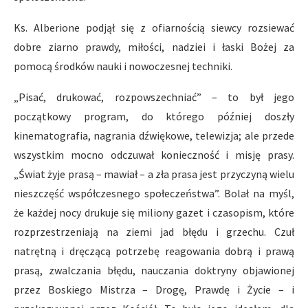
Ks. Alberione podjął się z ofiarnością siewcy rozsiewać
dobre ziarno prawdy, miłości, nadziei i łaski Bożej za
pomocą środków nauki i nowoczesnej techniki.
„Pisać, drukować, rozpowszechniać” – to był jego
początkowy program, do którego później doszły
kinematografia, nagrania dźwiękowe, telewizja; ale przede
wszystkim mocno odczuwał konieczność i misję prasy.
„Świat żyje prasą – mawiał – a zła prasa jest przyczyną wielu
nieszczęść współczesnego społeczeństwa”. Bolał na myśl,
że każdej nocy drukuje się miliony gazet i czasopism, które
rozprzestrzeniają na ziemi jad błędu i grzechu. Czuł
natrętną i dręczącą potrzebę reagowania dobrą i prawą
prasą, zwalczania błędu, nauczania doktryny objawionej
przez Boskiego Mistrza – Drogę, Prawdę i Życie – i