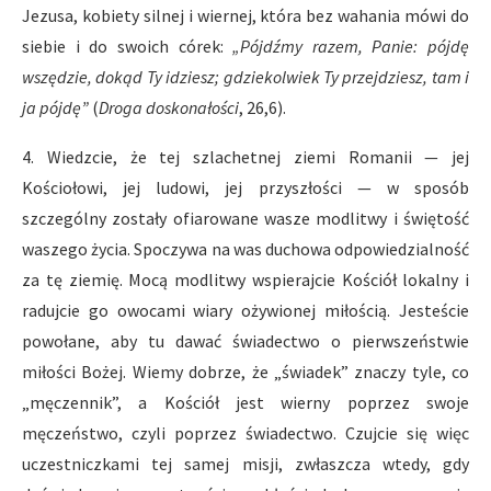
Jezusa, kobiety silnej i wiernej, która bez wahania mówi do
siebie i do swoich córek:
„Pójdźmy razem, Panie: pójdę
wszędzie, dokąd Ty idziesz; gdziekolwiek Ty przejdziesz, tam i
ja pójdę”
(
Droga doskonałości
, 26,6).
4. Wiedzcie, że tej szlachetnej ziemi Romanii — jej
Kościołowi, jej ludowi, jej przyszłości — w sposób
szczególny zostały ofiarowane wasze modlitwy i świętość
waszego życia. Spoczywa na was duchowa odpowiedzialność
za tę ziemię. Mocą modlitwy wspierajcie Kościół lokalny i
radujcie go owocami wiary ożywionej miłością. Jesteście
powołane, aby tu dawać świadectwo o pierwszeństwie
miłości Bożej. Wiemy dobrze, że „świadek” znaczy tyle, co
„męczennik”, a Kościół jest wierny poprzez swoje
męczeństwo, czyli poprzez świadectwo. Czujcie się więc
uczestniczkami tej samej misji, zwłaszcza wtedy, gdy