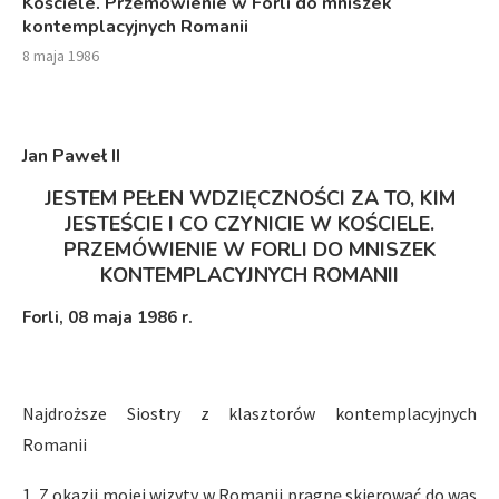
Kościele. Przemówienie w Forli do mniszek
kontemplacyjnych Romanii
8 maja 1986
Jan Paweł I
I
JESTEM PEŁEN WDZIĘCZNOŚCI ZA TO, KIM
JESTEŚCIE I CO CZYNICIE W KOŚCIELE.
PRZEMÓWIENIE W FORLI DO MNISZEK
KONTEMPLACYJNYCH ROMANII
Forli, 08 maja 1986 r.
Najdroższe Siostry z klasztorów kontemplacyjnych
Romanii
1. Z okazji mojej wizyty w Romanii pragnę skierować do was