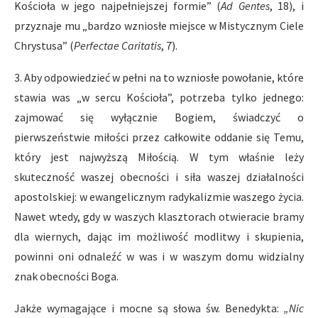
Kościoła w jego najpełniejszej formie” (
Ad Gentes
, 18), i
przyznaje mu „bardzo wzniosłe miejsce w Mistycznym Ciele
Chrystusa” (
Perfectae Caritatis
, 7).
3. Aby odpowiedzieć w pełni na to wzniosłe powołanie, które
stawia was „w sercu Kościoła”, potrzeba tylko jednego:
zajmować się wyłącznie Bogiem, świadczyć o
pierwszeństwie miłości przez całkowite oddanie się Temu,
który jest najwyższą Miłością. W tym właśnie leży
skuteczność waszej obecności i siła waszej działalności
apostolskiej: w ewangelicznym radykalizmie waszego życia.
Nawet wtedy, gdy w waszych klasztorach otwieracie bramy
dla wiernych, dając im możliwość modlitwy i skupienia,
powinni oni odnaleźć w was i w waszym domu widzialny
znak obecności Boga.
Jakże wymagające i mocne są słowa św. Benedykta:
„Nic