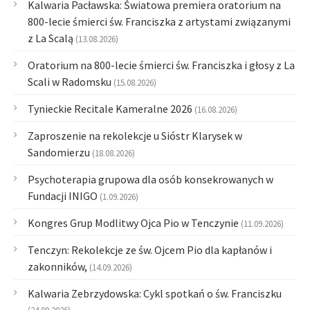
Kalwaria Pacławska: Światowa premiera oratorium na
800-lecie śmierci św. Franciszka z artystami związanymi
z La Scalą
(13.08.2026)
Oratorium na 800-lecie śmierci św. Franciszka i głosy z La
Scali w Radomsku
(15.08.2026)
Tynieckie Recitale Kameralne 2026
(16.08.2026)
Zaproszenie na rekolekcje u Sióstr Klarysek w
Sandomierzu
(18.08.2026)
Psychoterapia grupowa dla osób konsekrowanych w
Fundacji INIGO
(1.09.2026)
Kongres Grup Modlitwy Ojca Pio w Tenczynie
(11.09.2026)
Tenczyn: Rekolekcje ze św. Ojcem Pio dla kapłanów i
zakonników,
(14.09.2026)
Kalwaria Zebrzydowska: Cykl spotkań o św. Franciszku