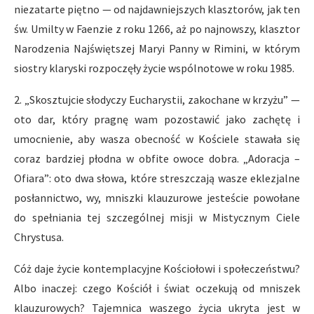
niezatarte piętno — od najdawniejszych klasztorów, jak ten
św. Umilty w Faenzie z roku 1266, aż po najnowszy, klasztor
Narodzenia Najświętszej Maryi Panny w Rimini, w którym
siostry klaryski rozpoczęły życie wspólnotowe w roku 1985.
2. „Skosztujcie słodyczy Eucharystii, zakochane w krzyżu” —
oto dar, który pragnę wam pozostawić jako zachętę i
umocnienie, aby wasza obecność w Kościele stawała się
coraz bardziej płodna w obfite owoce dobra. „Adoracja –
Ofiara”: oto dwa słowa, które streszczają wasze eklezjalne
posłannictwo, wy, mniszki klauzurowe jesteście powołane
do spełniania tej szczególnej misji w Mistycznym Ciele
Chrystusa.
Cóż daje życie kontemplacyjne Kościołowi i społeczeństwu?
Albo inaczej: czego Kościół i świat oczekują od mniszek
klauzurowych? Tajemnica waszego życia ukryta jest w