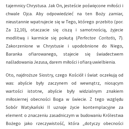
tajemnicy Chrystusa. Jak On, jesteście poświęcone miłości i
chwale Ojca. Aby odpowiedzieć na ten Boży zamiar,
nieustannie wpatrujecie się w Tego, którego przebito (por.
Za 12,10), otaczacie się ciszą i samotnością, żyjecie
modlitwą i karmicie się pokutą (
Perfectae Caritatis
, 7).
Zakorzenione w Chrystusie i upodobnione do Niego,
Baranka ofiarowanego, stajecie się świadectwem
naśladowania Jezusa, darem miłości i ofiarą uwielbienia.
Oto, najdroższe Siostry, czego Kościół i świat oczekują od
was: abyście były zaczynem od wewnątrz, niosącym
wartości istotne, abyście były widzialnym znakiem
miłosiernej obecności Boga w świecie. Z tego względu
Sobór Watykański II uznaje życie kontemplacyjne za
element o znaczeniu zasadniczym w budowaniu Królestwa
Bożego jako rzeczywistość, która „dotyczy obecności