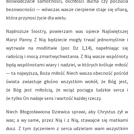
doświadczacie samotności, oschłości ducha czy poczucia
bezowocności — wówczas wasze cierpienie staje się ofiarą,
która przynosi życie dla wielu.
Najdroższe Siostry, powierzam was opiece Najświętszej
Maryi Panny. Z Nią będziecie mogły trwać jednomyślnie i
wytrwale na modlitwie (por. Dz 1,14), napełniając się
radością i mocą zmartwychwstania. Z Nią wasze wspólnoty
będą wspólnotami wiary i nadziei, w których króluje miłość
— ta najwyższa, Boża miłość. Niech wasza obecność pośród
świata zwiastuje głośno wszystkim wokół, że Bóg jest,
że Bóg jest miłością, że wciąż pociąga ludzkie serca i
że tylko On nadaje sens i wartość każdej rzeczy.
Niech Błogosławiona Dziewica sprawi, aby Chrystus żył w
was; a wy same, przez Nią i z Nią, stawajcie się matkami
dusz. Z tym życzeniem z serca udzielam wam wszystkim