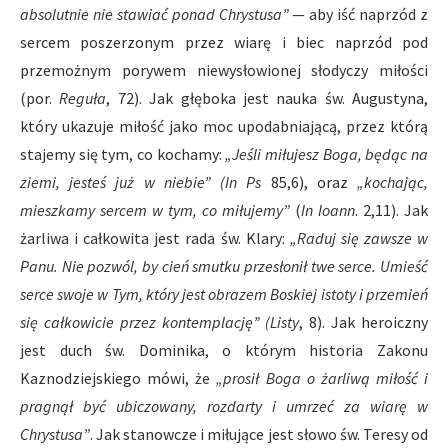
absolutnie nie stawiać ponad Chrystusa”
— aby iść naprzód z
sercem poszerzonym przez wiarę i biec naprzód pod
przemożnym porywem niewysłowionej słodyczy miłości
(por.
Reguła
, 72). Jak głęboka jest nauka św. Augustyna,
który ukazuje miłość jako moc upodabniającą, przez którą
stajemy się tym, co kochamy:
„Jeśli miłujesz Boga, będąc na
ziemi, jesteś już w niebie”
(In Ps
85,6), oraz
„kochając,
mieszkamy sercem w tym, co miłujemy”
(
In Ioann
. 2,11). Jak
żarliwa i całkowita jest rada św. Klary:
„Raduj się zawsze w
Panu. Nie pozwól, by cień smutku przesłonił twe serce. Umieść
serce swoje w Tym, który jest obrazem Boskiej istoty i przemień
się całkowicie przez kontemplację”
(Listy
, 8). Jak heroiczny
jest duch św. Dominika, o którym historia Zakonu
Kaznodziejskiego mówi, że
„prosił Boga o żarliwą miłość i
pragnął być ubiczowany, rozdarty i umrzeć za wiarę w
Chrystusa”
. Jak stanowcze i miłujące jest słowo św. Teresy od