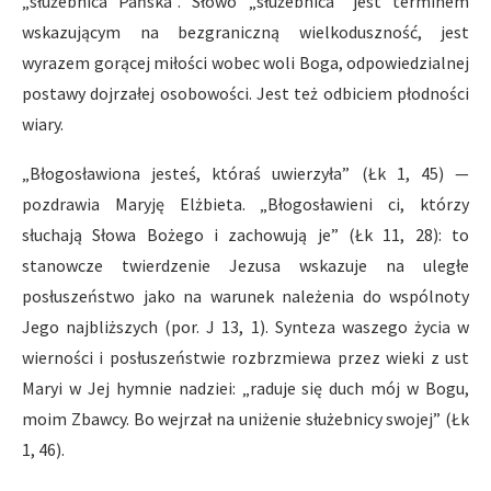
„służebnica Pańska”. Słowo „służebnica” jest terminem
wskazującym na bezgraniczną wielkoduszność, jest
wyrazem gorącej miłości wobec woli Boga, odpowiedzialnej
postawy dojrzałej osobowości. Jest też odbiciem płodności
wiary.
„Błogosławiona jesteś, któraś uwierzyła” (Łk 1, 45) —
pozdrawia Maryję Elżbieta. „Błogosławieni ci, którzy
słuchają Słowa Bożego i zachowują je” (Łk 11, 28): to
stanowcze twierdzenie Jezusa wskazuje na uległe
posłuszeństwo jako na warunek należenia do wspólnoty
Jego najbliższych (por. J 13, 1). Synteza waszego życia w
wierności i posłuszeństwie rozbrzmiewa przez wieki z ust
Maryi w Jej hymnie nadziei: „raduje się duch mój w Bogu,
moim Zbawcy. Bo wejrzał na uniżenie służebnicy swojej” (Łk
1, 46).