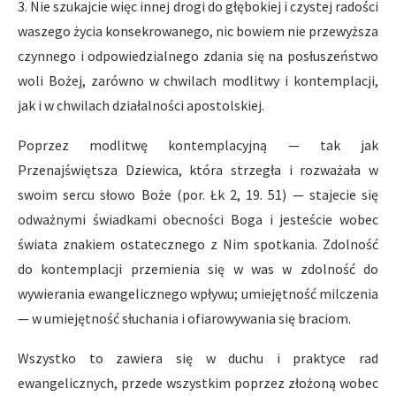
3. Nie szukajcie więc innej drogi do głębokiej i czystej radości
waszego życia konsekrowanego, nic bowiem nie przewyższa
czynnego i odpowiedzialnego zdania się na posłuszeństwo
woli Bożej, zarówno w chwilach modlitwy i kontemplacji,
jak i w chwilach działalności apostolskiej.
Poprzez modlitwę kontemplacyjną — tak jak
Przenajświętsza Dziewica, która strzegła i rozważała w
swoim sercu słowo Boże (por. Łk 2, 19. 51) — stajecie się
odważnymi świadkami obecności Boga i jesteście wobec
świata znakiem ostatecznego z Nim spotkania. Zdolność
do kontemplacji przemienia się w was w zdolność do
wywierania ewangelicznego wpływu; umiejętność milczenia
— w umiejętność słuchania i ofiarowywania się braciom.
Wszystko to zawiera się w duchu i praktyce rad
ewangelicznych, przede wszystkim poprzez złożoną wobec