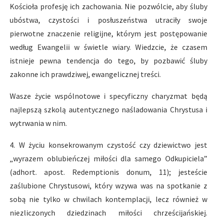
Kościoła profesję ich zachowania. Nie pozwólcie, aby śluby
ubóstwa, czystości i posłuszeństwa utraciły swoje
pierwotne znaczenie religijne, którym jest postępowanie
według Ewangelii w świetle wiary. Wiedzcie, że czasem
istnieje pewna tendencja do tego, by pozbawić śluby
zakonne ich prawdziwej, ewangelicznej treści.
Wasze życie wspólnotowe i specyficzny charyzmat będą
najlepszą szkolą autentycznego naśladowania Chrystusa i
wytrwania w nim.
4. W życiu konsekrowanym czystość czy dziewictwo jest
„wyrazem oblubieńczej miłości dla samego Odkupiciela”
(adhort. apost. Redemptionis donum, 11); jesteście
zaślubione Chrystusowi, który wzywa was na spotkanie z
sobą nie tylko w chwilach kontemplacji, lecz również w
niezliczonych dziedzinach miłości chrześcijańskiej.