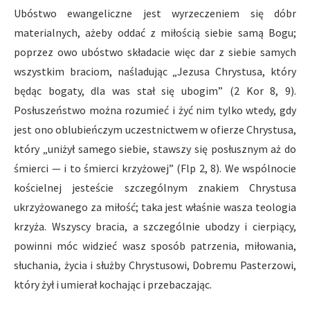
Ubóstwo ewangeliczne jest wyrzeczeniem się dóbr
materialnych, ażeby oddać z miłością siebie samą Bogu;
poprzez owo ubóstwo składacie więc dar z siebie samych
wszystkim braciom, naśladując „Jezusa Chrystusa, który
będąc bogaty, dla was stał się ubogim” (2 Kor 8, 9).
Posłuszeństwo można rozumieć i żyć nim tylko wtedy, gdy
jest ono oblubieńczym uczestnictwem w ofierze Chrystusa,
który „uniżył samego siebie, stawszy się posłusznym aż do
śmierci — i to śmierci krzyżowej” (Flp 2, 8). We wspólnocie
kościelnej jesteście szczególnym znakiem Chrystusa
ukrzyżowanego za miłość; taka jest właśnie wasza teologia
krzyża. Wszyscy bracia, a szczególnie ubodzy i cierpiący,
powinni móc widzieć wasz sposób patrzenia, miłowania,
słuchania, życia i służby Chrystusowi, Dobremu Pasterzowi,
który żył i umierał kochając i przebaczając.