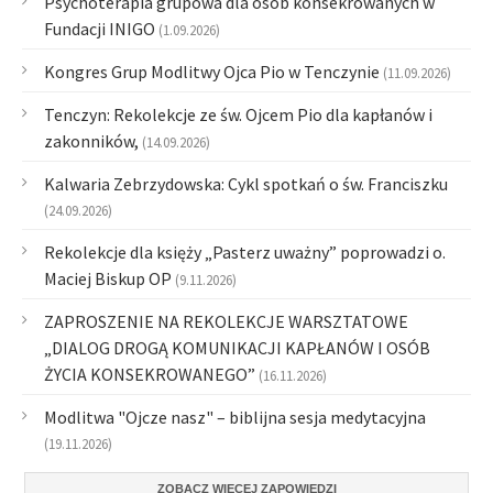
Psychoterapia grupowa dla osób konsekrowanych w
Fundacji INIGO
(1.09.2026)
Kongres Grup Modlitwy Ojca Pio w Tenczynie
(11.09.2026)
Tenczyn: Rekolekcje ze św. Ojcem Pio dla kapłanów i
zakonników,
(14.09.2026)
Kalwaria Zebrzydowska: Cykl spotkań o św. Franciszku
(24.09.2026)
Rekolekcje dla księży „Pasterz uważny” poprowadzi o.
Maciej Biskup OP
(9.11.2026)
ZAPROSZENIE NA REKOLEKCJE WARSZTATOWE
„DIALOG DROGĄ KOMUNIKACJI KAPŁANÓW I OSÓB
ŻYCIA KONSEKROWANEGO”
(16.11.2026)
Modlitwa "Ojcze nasz" – biblijna sesja medytacyjna
(19.11.2026)
ZOBACZ WIĘCEJ ZAPOWIEDZI