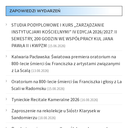
ZAPOWIEDZI WYDARZEŃ
STUDIA PODYPLOMOWE I KURS „ZARZĄDZANIE
INSTYTUCJAMI KOŚCIELNYMI” IV EDYCJA 2026/2027: II
SEMESTRY, 200 GODZIN WE WSPÓŁPRACY KUL JANA
PAWŁA II i KWPZM
(15.06.2026)
Kalwaria Pacławska: Światowa premiera oratorium na
800-lecie śmierci św. Franciszka z artystami związanymi
z La Scalą
(13.08.2026)
Oratorium na 800-lecie śmierci św. Franciszka i głosy z La
Scali w Radomsku
(15.08.2026)
Tynieckie Recitale Kameralne 2026
(16.08.2026)
Zaproszenie na rekolekcje u Sióstr Klarysek w
Sandomierzu
(18.08.2026)