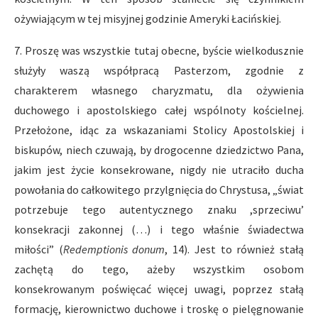
ożywiającym w tej misyjnej godzinie Ameryki Łacińskiej.
7. Proszę was wszystkie tutaj obecne, byście wielkodusznie
służyły waszą współpracą Pasterzom, zgodnie z
charakterem własnego charyzmatu, dla ożywienia
duchowego i apostolskiego całej wspólnoty kościelnej.
Przełożone, idąc za wskazaniami Stolicy Apostolskiej i
biskupów, niech czuwają, by drogocenne dziedzictwo Pana,
jakim jest życie konsekrowane, nigdy nie utraciło ducha
powołania do całkowitego przylgnięcia do Chrystusa, „świat
potrzebuje tego autentycznego znaku ,sprzeciwu’
konsekracji zakonnej (…) i tego właśnie świadectwa
miłości” (
Redemptionis donum
, 14). Jest to również stałą
zachętą do tego, ażeby wszystkim osobom
konsekrowanym poświęcać więcej uwagi, poprzez stałą
formację, kierownictwo duchowe i troskę o pielęgnowanie