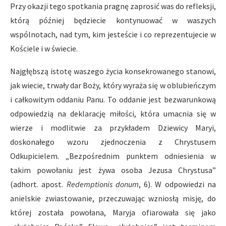
Przy okazji tego spotkania pragnę zaprosić was do refleksji,
którą później będziecie kontynuować w waszych
wspólnotach, nad tym, kim jesteście i co reprezentujecie w
Kościele i w świecie.
Najgłębszą istotę waszego życia konsekrowanego stanowi,
jak wiecie, trwały dar Boży, który wyraża się w oblubieńczym
i całkowitym oddaniu Panu. To oddanie jest bezwarunkową
odpowiedzią na deklarację miłości, która umacnia się w
wierze i modlitwie za przykładem Dziewicy Maryi,
doskonałego wzoru zjednoczenia z Chrystusem
Odkupicielem. „Bezpośrednim punktem odniesienia w
takim powołaniu jest żywa osoba Jezusa Chrystusa”
(adhort. apost.
Redemptionis donum
, 6). W odpowiedzi na
anielskie zwiastowanie, przeczuwając wzniosłą misję, do
której została powołana, Maryja ofiarowała się jako