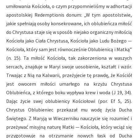
umiłowania Kościoła, o czym przypomnieliśmy w adhortacji
apostolskiej Redemptionis donum: „W tym apostolstwie,
jakie spełniają osoby konsekrowane, ich oblubieńcza miłość
do Chrystusa staje się w sposób niejako organiczny miłością
Kościoła jako Ciała Chrystusa, Kościoła jako Ludu Bożego —
Kościoła, który sam jest równocześnie Oblubienicą i Matką”
(n. 15). Ta miłość Kościoła, tak zakorzeniona w waszych
sercach, znajduje w Maryi swoje uosobienie, kształt i wzór.
Trwając z Nią na Kalwarii, przeżyjecie tę prawdę, że Kościół
jest owocem miłości umarłego na krzyżu Chrystusa
Oblubieńca, z którego boku wypływa krew i woda (J 19, 34).
Dając życie swej oblubienicy Kościołowi (por. Ef 5, 25).
Chrystus Oblubieniec przekazał mu wodę życia Ducha
Świętego. Z Maryją w Wieczerniku nauczycie się rozumieć i
przeżywać misyjną naturę Matki — Kościoła, który wciąż się
przygotowuje na otrzymanie nowych łask od Ducha