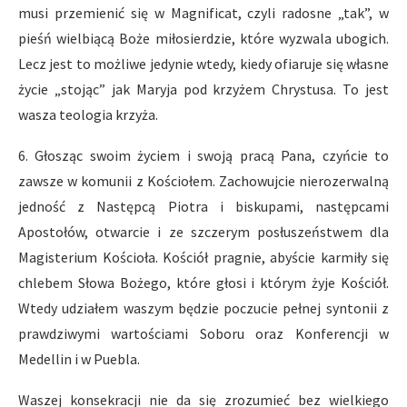
musi przemienić się w Magnificat, czyli radosne „tak”, w
pieśń wielbiącą Boże miłosierdzie, które wyzwala ubogich.
Lecz jest to możliwe jedynie wtedy, kiedy ofiaruje się własne
życie „stojąc” jak Maryja pod krzyżem Chrystusa. To jest
wasza teologia krzyża.
6. Głosząc swoim życiem i swoją pracą Pana, czyńcie to
zawsze w komunii z Kościołem. Zachowujcie nierozerwalną
jedność z Następcą Piotra i biskupami, następcami
Apostołów, otwarcie i ze szczerym posłuszeństwem dla
Magisterium Kościoła. Kościół pragnie, abyście karmiły się
chlebem Słowa Bożego, które głosi i którym żyje Kościół.
Wtedy udziałem waszym będzie poczucie pełnej syntonii z
prawdziwymi wartościami Soboru oraz Konferencji w
Medellin i w Puebla.
Waszej konsekracji nie da się zrozumieć bez wielkiego