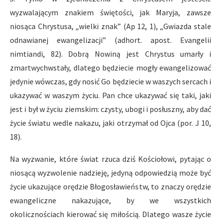
wyzwalającym znakiem świętości, jak Maryja, zawsze
niosąca Chrystusa, „wielki znak” (Ap 12, 1), „Gwiazda stale
odnawianej ewangelizacji” (adhort. apost. Evangelii
nimtiandi, 82). Dobrą Nowiną jest Chrystus umarły i
zmartwychwstały, dlatego będziecie mogły ewangelizować
jedynie wówczas, gdy nosić Go będziecie w waszych sercach i
ukazywać w waszym życiu. Pan chce ukazywać się taki, jaki
jest i był w życiu ziemskim: czysty, ubogi i posłuszny, aby dać
życie światu wedle nakazu, jaki otrzymał od Ojca (por. J 10,
18).
Na wyzwanie, które świat rzuca dziś Kościołowi, pytając o
niosącą wyzwolenie nadzieję, jedyną odpowiedzią może być
życie ukazujące orędzie Błogosławieństw, to znaczy orędzie
ewangeliczne nakazujące, by we wszystkich
okolicznościach kierować się miłością. Dlatego wasze życie