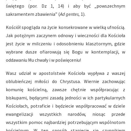
świętego (por. Dz 1, 14) i aby być „powszechnym
sakramentem zbawienia” (
Ad gentes,
1).
Kościół spogląda na życie konsekrowane w wielką ufnością.
Jak potężnym zaczynem odnowy i wieczności dla Kościoła
jest życie w milczeniu i odosobnieniu klasztornym, gdzie
wybrane dusze ofiarowują się Bogu w kontemplacji, w
oddawaniu Mu chwały i w poświęceniu!
Wasz udział w apostolstwie Kościoła wypływa z waszej
oblubieńczej miłości do Chrystusa. Wiernie zachowując
komunię kościelną, zawsze chętnie współpracując z
biskupami, będącymi zasadą jedności w ich partykularnych
Kościołach, potraficie i będziecie współpracować w dziele
ewangelizacji wszystkich narodów, niosąc przede
wszystkim pomoc najbardziej potrzebującym wspólnotom
kościelnym. W ten sposób staniecie się czynnikiem