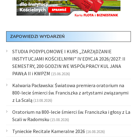
ZAPOWIEDZI WYDARZEŃ
STUDIA PODYPLOMOWE I KURS „ZARZĄDZANIE
INSTYTUCJAMI KOŚCIELNYMI” IV EDYCJA 2026/2027: II
SEMESTRY, 200 GODZIN WE WSPÓŁPRACY KUL JANA
PAWŁA II i KWPZM
(15.06.2026)
Kalwaria Pacławska: Światowa premiera oratorium na
800-lecie śmierci św. Franciszka z artystami związanymi
z La Scalą
(13.08.2026)
Oratorium na 800-lecie śmierci św. Franciszka i głosy z La
Scali w Radomsku
(15.08.2026)
Tynieckie Recitale Kameralne 2026
(16.08.2026)