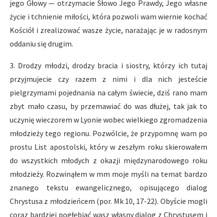
jego Głowy — otrzymacie Słowo Jego Prawdy, Jego własne
życie i tchnienie miłości, która pozwoli wam wiernie kochać
Kościół i zrealizować wasze życie, narażając je w radosnym
oddaniu się drugim.
3. Drodzy młodzi, drodzy bracia i siostry, którzy ich tutaj
przyjmujecie czy razem z nimi i dla nich jesteście
pielgrzymami pojednania na całym świecie, dziś rano mam
zbyt mało czasu, by przemawiać do was dłużej, tak jak to
uczynię wieczorem w Lyonie wobec wielkiego zgromadzenia
młodzieży tego regionu. Pozwólcie, że przypomnę wam po
prostu List apostolski, który w zeszłym roku skierowałem
do wszystkich młodych z okazji międzynarodowego roku
młodzieży. Rozwinąłem w mm moje myśli na temat bardzo
znanego tekstu ewangelicznego, opisującego dialog
Chrystusa z młodzieńcem (por. Mk 10, 17-22). Obyście mogli
coraz bardziej pogłębiać wasz własny dialog z Chrystusem i