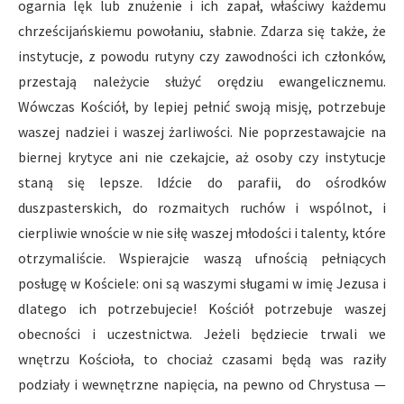
ogarnia lęk lub znużenie i ich zapał, właściwy każdemu
chrześcijańskiemu powołaniu, słabnie. Zdarza się także, że
instytucje, z powodu rutyny czy zawodności ich członków,
przestają należycie służyć orędziu ewangelicznemu.
Wówczas Kościół, by lepiej pełnić swoją misję, potrzebuje
waszej nadziei i waszej żarliwości. Nie poprzestawajcie na
biernej krytyce ani nie czekajcie, aż osoby czy instytucje
staną się lepsze. Idźcie do parafii, do ośrodków
duszpasterskich, do rozmaitych ruchów i wspólnot, i
cierpliwie wnoście w nie siłę waszej młodości i talenty, które
otrzymaliście. Wspierajcie waszą ufnością pełniących
posługę w Kościele: oni są waszymi sługami w imię Jezusa i
dlatego ich potrzebujecie! Kościół potrzebuje waszej
obecności i uczestnictwa. Jeżeli będziecie trwali we
wnętrzu Kościoła, to chociaż czasami będą was raziły
podziały i wewnętrzne napięcia, na pewno od Chrystusa —