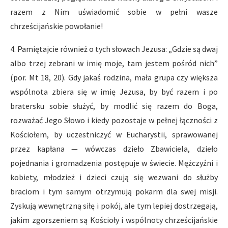
razem z Nim uświadomić sobie w pełni wasze
chrześcijańskie powołanie!
4. Pamiętajcie również o tych słowach Jezusa: „Gdzie są dwaj
albo trzej zebrani w imię moje, tam jestem pośród nich”
(por. Mt 18, 20). Gdy jakaś rodzina, mała grupa czy większa
wspólnota zbiera się w imię Jezusa, by być razem i po
bratersku sobie służyć, by modlić się razem do Boga,
rozważać Jego Słowo i kiedy pozostaje w pełnej łączności z
Kościołem, by uczestniczyć w Eucharystii, sprawowanej
przez kapłana — wówczas dzieło Zbawiciela, dzieło
pojednania i gromadzenia postępuje w świecie. Mężczyźni i
kobiety, młodzież i dzieci czują się wezwani do służby
braciom i tym samym otrzymują pokarm dla swej misji.
Zyskują wewnętrzną siłę i pokój, ale tym lepiej dostrzegają,
jakim zgorszeniem są Kościoły i wspólnoty chrześcijańskie