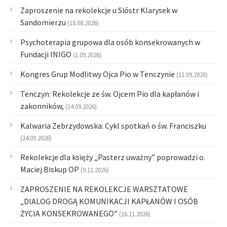
Zaproszenie na rekolekcje u Sióstr Klarysek w
Sandomierzu
(18.08.2026)
Psychoterapia grupowa dla osób konsekrowanych w
Fundacji INIGO
(1.09.2026)
Kongres Grup Modlitwy Ojca Pio w Tenczynie
(11.09.2026)
Tenczyn: Rekolekcje ze św. Ojcem Pio dla kapłanów i
zakonników,
(14.09.2026)
Kalwaria Zebrzydowska: Cykl spotkań o św. Franciszku
(24.09.2026)
Rekolekcje dla księży „Pasterz uważny” poprowadzi o.
Maciej Biskup OP
(9.11.2026)
ZAPROSZENIE NA REKOLEKCJE WARSZTATOWE
„DIALOG DROGĄ KOMUNIKACJI KAPŁANÓW I OSÓB
ŻYCIA KONSEKROWANEGO”
(16.11.2026)