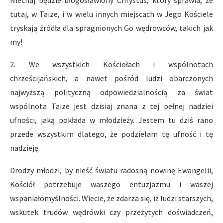
Niechaj będzie błogosławiony Chrystus, który sprawia, że
tutaj, w Taize, i w wielu innych miejscach w Jego Kościele
tryskają źródła dla spragnionych Go wędrowców, takich jak
my!
2. We wszystkich Kościołach i wspólnotach
chrześcijańskich, a nawet pośród ludzi obarczonych
najwyższą polityczną odpowiedzialnością za świat
wspólnota Taize jest dzisiaj znana z tej pełnej nadziei
ufności, jaką pokłada w młodzieży. Jestem tu dziś rano
przede wszystkim dlatego, że podzielam tę ufność i tę
nadzieję.
Drodzy młodzi, by nieść światu radosną nowinę Ewangelii,
Kościół potrzebuje waszego entuzjazmu i waszej
wspaniałomyślności. Wiecie, że zdarza się, iż ludzi starszych,
wskutek trudów wędrówki czy przeżytych doświadczeń,