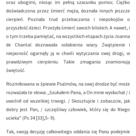
oraz ubogimi, niosąc im pełną szacunku pomoc. Ciężko
doświadczona przez śmierć męża, doznała innych jeszcze
cierpień. Poznała trud przebaczania i niepokojów o
przyszłość dzieci. Przeżyła śmierć swoich bliskich. A nawet, i
o tym trzeba pamiętać, na wszystkich etapach życia Joanna
de Chantal doznawała osłabienia wiary. Zwątpienie i
niejasność ogarnęły ją w chwili wytyczania swej drogi, w
prawdziwym cierpieniu. Takie zmagania znamionują
świętość.
Rozmiłowana w śpiewie Psalmów, na swej drodze być może
rozważała te słowa: „Szukałem Pana, a On mnie wysłuchał / i
uwolnił od wszelkiej trwogi. / Skosztujcie i zobaczcie, jak
dobry jest Pan, / szczęśliwy człowiek, który się do Niego
ucieka” (Ps 34 [33],5- 9).
Tak, swoją decyzję całkowitego oddania się Panu podejmie