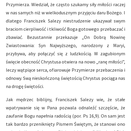
Przymierza. Wiedział, że często szukamy siły miłości raczej
w nas samych niż w wielkodusznym przyjęciu daru Bożego. I
dlatego Franciszek Salezy niestrudzenie ukazywał swym
braciom cierpliwość i tkliwość Boga gotowego przebaczać i
zbawiać. Bezustannie przekazuje „On Dobrą Nowinę
Zwiastowania: Syn Najwyższego, narodzony z Maryi,
przybywa, aby połączyć się z ludzkością. W zagubionym
święcie obecność Chrystusa otwiera na nowo „ranę miłości”,
leczy wątpiące serca, ofiarowuje Przymierze przebaczenia i
odnowy. Swą nieskończoną świętością Chrystus pociąga nas
na drogę świętości.
Jak mędrzec biblijny, Franciszek Salezy wie, że stałe
wpatrywanie się w Pana pozwala odnaleźć szczęście, że
zaufanie Bogu napełnia radością (por. Ps 16,9). On sam jest
tak bardzo przeniknięty Pismem Świętym, że stanowi ono