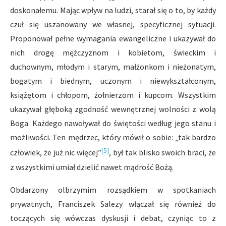
doskonałemu. Mając wpływ na ludzi, starał się o to, by każdy
czuł się uszanowany we własnej, specyficznej sytuacji.
Proponował pełne wymagania ewangeliczne i ukazywał do
nich drogę mężczyznom i kobietom, świeckim i
duchownym, młodym i starym, małżonkom i nieżonatym,
bogatym i biednym, uczonym i niewykształconym,
książętom i chłopom, żołnierzom i kupcom. Wszystkim
ukazywał głęboką zgodność wewnętrznej wolności z wolą
Boga. Każdego nawoływał do świętości według jego stanu i
możliwości. Ten mędrzec, który mówił o sobie: „tak bardzo
[5]
człowiek, że już nic więcej”
, był tak blisko swoich braci, że
z wszystkimi umiał dzielić nawet mądrość Bożą.
Obdarzony olbrzymim rozsądkiem w spotkaniach
prywatnych, Franciszek Salezy włączał się również do
toczących się wówczas dyskusji i debat, czyniąc to z