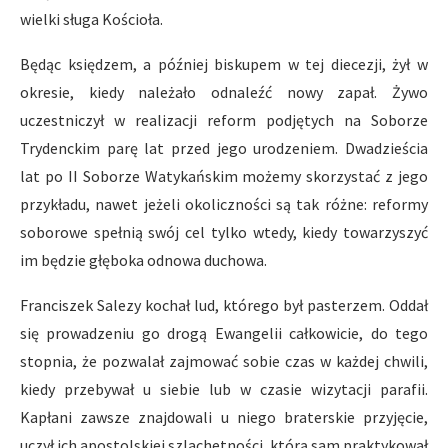
wielki sługa Kościoła.
Będąc księdzem, a później biskupem w tej diecezji, żył w
okresie, kiedy należało odnaleźć nowy zapał. Żywo
uczestniczył w realizacji reform podjętych na Soborze
Trydenckim parę lat przed jego urodzeniem. Dwadzieścia
lat po II Soborze Watykańskim możemy skorzystać z jego
przykładu, nawet jeżeli okoliczności są tak różne: reformy
soborowe spełnią swój cel tylko wtedy, kiedy towarzyszyć
im będzie głęboka odnowa duchowa.
Franciszek Salezy kochał lud, którego był pasterzem. Oddał
się prowadzeniu go drogą Ewangelii całkowicie, do tego
stopnia, że pozwalał zajmować sobie czas w każdej chwili,
kiedy przebywał u siebie lub w czasie wizytacji parafii.
Kapłani zawsze znajdowali u niego braterskie przyjęcie,
uczył ich apostolskiej szlachetności, którą sam praktykował