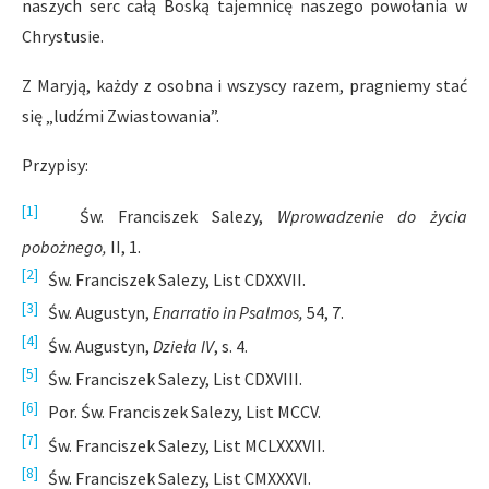
naszych serc całą Boską tajemnicę naszego powołania w
Chrystusie.
Z Maryją, każdy z osobna i wszyscy razem, pragniemy stać
się „ludźmi Zwiastowania”.
Przypisy:
[1]
Św. Franciszek Salezy,
Wprowadzenie do życia
pobożnego,
II, 1.
[2]
Św. Franciszek Salezy, List CDXXVII.
[3]
Św. Augustyn,
Enarratio in Psalmos,
54, 7.
[4]
Św. Augustyn,
Dzieła IV
, s. 4.
[5]
Św. Franciszek Salezy, List CDXVIII.
[6]
Por. Św. Franciszek Salezy, List MCCV.
[7]
Św. Franciszek Salezy, List MCLXXXVII.
[8]
Św. Franciszek Salezy, List CMXXXVI.