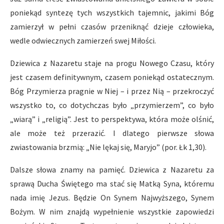
poniekąd syntezę tych wszystkich tajemnic, jakimi Bóg
zamierzył w pełni czasów przeniknąć dzieje człowieka,
wedle odwiecznych zamierzeń swej Miłości.
Dziewica z Nazaretu staje na progu Nowego Czasu, który
jest czasem definitywnym, czasem poniekąd ostatecznym.
Bóg Przymierza pragnie w Niej – i przez Nią – przekroczyć
wszystko to, co dotychczas było „przymierzem”, co było
„wiarą” i „religią”. Jest to perspektywa, która może olśnić,
ale może też przerazić. I dlatego pierwsze słowa
zwiastowania brzmią: „Nie lękaj się, Maryjo” (por. Łk 1,30).
Dalsze słowa znamy na pamięć. Dziewica z Nazaretu za
sprawą Ducha Świętego ma stać się Matką Syna, któremu
nada imię Jezus. Będzie On Synem Najwyższego, Synem
Bożym. W nim znajdą wypełnienie wszystkie zapowiedzi