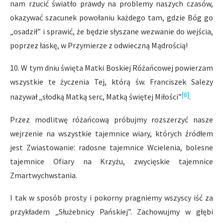
nam rzucić światło prawdy na problemy naszych czasów,
okazywać szacunek powołaniu każdego tam, gdzie Bóg go
„osadził” i sprawić, że będzie słyszane wezwanie do wejścia,
poprzez łaskę, w Przymierze z odwieczną Mądrością!
10. W tym dniu święta Matki Boskiej Różańcowej powierzam
wszystkie te życzenia Tej, którą św. Franciszek Salezy
[8]
nazywał „słodką Matką serc, Matką świętej Miłości”
.
Przez modlitwę różańcową próbujmy rozszerzyć nasze
wejrzenie na wszystkie tajemnice wiary, których źródłem
jest Zwiastowanie: radosne tajemnice Wcielenia, bolesne
tajemnice Ofiary na Krzyżu, zwycięskie tajemnice
Zmartwychwstania.
I tak w sposób prosty i pokorny pragniemy wszyscy iść za
przykładem „Służebnicy Pańskiej”. Zachowujmy w głębi