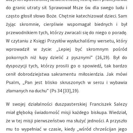
do granic utraty sił. Sprawował Msze św. dla swego ludu i
często głosił słowo Boże. Chętnie katechizował dzieci. Sam
żyjąc skromnie, cierpliwie wspomagał biednych i był
przewodnikiem tych, którzy zwracali się do niego o poradę.
W czytaniu z Księgi Przysłów wysłuchaliśmy wersetu, który
wprowadził w życie: „Lepiej być skromnym pośród
pokornych niż łupy dzielić z pysznymi” (16,19). Był do
dyspozycji tych, którzy prosili go o spowiedź, tak bardzo
cenił dobrodziejstwa sakramentu miłosierdzia. Jak mówi
Psalm, „Pan jest blisko skruszonych w sercu i wybawia
złamanych na duchu” (Ps 34 [33],19).
W swojej działalności duszpasterskiej Franciszek Salezy
miał głęboką świadomość misji każdego biskupa. Wiedział,
że w tej misji pierwszeństwo ma służyć jedności. A przyszło
mu to wypełniać w czasie, kiedy „wśród chrześcijan jego