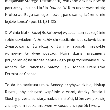
mesjańskie Starego Testamentu, związane z dziedzictwem
patriarchy Jakuba i króla Dawida. W Nim urzeczywistni się
Królestwo Boga samego – owo „panowanie, któremu nie
będzie końca” (por. Łk 1,31-33).
3. W dniu Matki Bożej Różańcowej wypada nam szczególnie
sobie uświadomić, że każdy chrześcijanin jest człowiekiem
Zwiastowania. Świadczą o tym w sposób niezwykle
wymowny te dwie postaci, które dzisiaj pragniemy
przypomnieć na drodze papieskiego pielgrzymowania tu, w
Annecy: św. Franciszek Salezy i św. Joanna Franciszka
Fermiot de Chantal.
To do ich sanktuarium w Annecy przybywa dzisiaj biskup
Rzymu, aby odczytać wspólnie z wami, drodzy Bracia i
Siostry, przesłanie wiary, nadziei i miłości, które związało się
z ich życiem i posłannictwem w Kościele w sposób trwały.