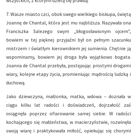
wszystkich, z którymi dzielą się prawdą.
7. Wasze miasto czci, obok swego wielkiego biskupa, świętą
Joannę de Chantal, która jest mu najbliższa. Nazywała ona
Franciszka Salezego swym „błogosławionym ojcem”,
bowiem w tej pięknej przyjaźni był on pełnym szacunku
mistrzem i światłym kierownikiem jej sumienia. Chętnie ją
wspominamy, bowiem jej droga była wyjątkowo bogata.
Joanna de Chantal przebyła, postępując prostymi drogami
wiary, kolejne etapy życia, promieniując mądrością ludzką i
duchową.
Jako dziewczyna, małżonka, matka, wdowa – doznała w
ciągu kilku lat radości i doświadczeń, dojrzałość zaś
osiągnęła poprzez ofiarowanie samej siebie. W radości
kochającego się małżeństwa, w macierzyństwie, rozwinęła
swoją wiarę i praktykowała miłość, opiekując się chorymi