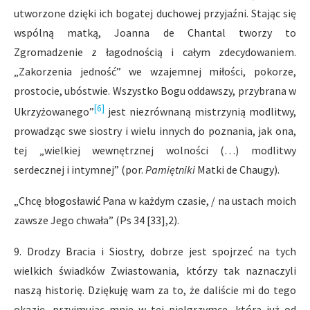
utworzone dzięki ich bogatej duchowej przyjaźni. Stając się
wspólną matką, Joanna de Chantal tworzy to
Zgromadzenie z łagodnością i całym zdecydowaniem.
„Zakorzenia jedność” we wzajemnej miłości, pokorze,
prostocie, ubóstwie. Wszystko Bogu oddawszy, przybrana w
[6]
Ukrzyżowanego”
jest niezrównaną mistrzynią modlitwy,
prowadząc swe siostry i wielu innych do poznania, jak ona,
tej „wielkiej wewnętrznej wolności (…) modlitwy
serdecznej i intymnej” (por.
Pamiętniki
Matki de Chaugy).
„Chcę błogosławić Pana w każdym czasie, / na ustach moich
zawsze Jego chwała” (Ps 34 [33],2).
9. Drodzy Bracia i Siostry, dobrze jest spojrzeć na tych
wielkich świadków Zwiastowania, którzy tak naznaczyli
naszą historię. Dziękuję wam za to, że daliście mi do tego
okazję, przyjmując mnie w tej pielgrzymce, którą już od