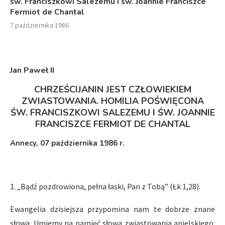
św. Franciszkowi Salezemu i św. Joannie Franciszce
Fermiot de Chantal
7 października 1986
Jan Paweł II
CHRZEŚCIJANIN JEST CZŁOWIEKIEM
ZWIASTOWANIA. HOMILIA POŚWIĘCONA
ŚW. FRANCISZKOWI SALEZEMU I ŚW. JOANNIE
FRANCISZCE FERMIOT DE CHANTAL
Annecy, 07 października 1986 r.
1. „Bądź pozdrowiona, pełna łaski, Pan z Tobą” (Łk 1,28).
Ewangelia dzisiejsza przypomina nam te dobrze znane
słowa. Umiemy na pamięć słowa zwiastowania anielskiego.