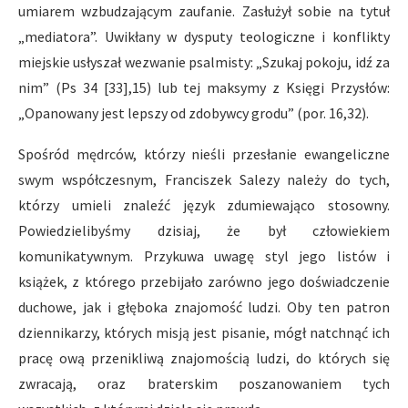
umiarem wzbudzającym zaufanie. Zasłużył sobie na tytuł
„mediatora”. Uwikłany w dysputy teologiczne i konflikty
miejskie usłyszał wezwanie psalmisty: „Szukaj pokoju, idź za
nim” (Ps 34 [33],15) lub tej maksymy z Księgi Przysłów:
„Opanowany jest lepszy od zdobywcy grodu” (por. 16,32).
Spośród mędrców, którzy nieśli przesłanie ewangeliczne
swym współczesnym, Franciszek Salezy należy do tych,
którzy umieli znaleźć język zdumiewająco stosowny.
Powiedzielibyśmy dzisiaj, że był człowiekiem
komunikatywnym. Przykuwa uwagę styl jego listów i
książek, z którego przebijało zarówno jego doświadczenie
duchowe, jak i głęboka znajomość ludzi. Oby ten patron
dziennikarzy, których misją jest pisanie, mógł natchnąć ich
pracę ową przenikliwą znajomością ludzi, do których się
zwracają, oraz braterskim poszanowaniem tych