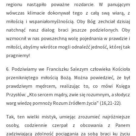
regionu nastąpiło poważne rozdarcie. W panującym
wówczas klimacie dokonywał tego z całą swą wiarą, z
miłością i wspaniałomyślnością. Oby Bóg zechciał dzisiaj
natchnąć nasz dialog braci jeszcze podzielonych. Oby
wzmocnił w nas powszechną wolę pojednania w prawdzie i
miłości, abyśmy wkrótce mogli odnaleźć jedność, której tak
pragniemy!
6. Podziwiamy we Franciszku Salezym człowieka Kościoła
przenikniętego miłością Bożą. Można powiedzieć, że był
prawdziwym mędrcem, realizując to, co mówi Księga
Przysłów: „Kto sercem mądry, zwie się rozumnym, a słodycz
warg wiedzę pomnoży Rozum źródłem życia” (16,21-22).
Tak, ten wielki mistyk, umiejąc zrozumieć najróżniejsze
osoby, codziennie czerpał z obcowania z Panem
zadziwiającą zdolność pociągania za sobą braci ku życiu