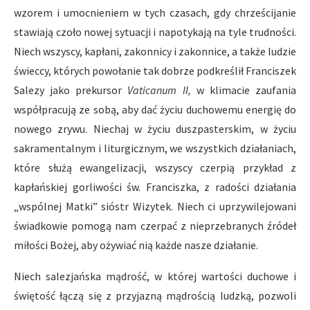
wzorem i umocnieniem w tych czasach, gdy chrześcijanie
stawiają czoło nowej sytuacji i napotykają na tyle trudności.
Niech wszyscy, kapłani, zakonnicy i zakonnice, a także ludzie
świeccy, których powołanie tak dobrze podkreślił Franciszek
Salezy jako prekursor
Vaticanum II,
w klimacie zaufania
współpracują ze sobą, aby dać życiu duchowemu energię do
nowego zrywu. Niechaj w życiu duszpasterskim, w życiu
sakramentalnym i liturgicznym, we wszystkich działaniach,
które służą ewangelizacji, wszyscy czerpią przykład z
kapłańskiej gorliwości św. Franciszka, z radości działania
„wspólnej Matki” sióstr Wizytek. Niech ci uprzywilejowani
świadkowie pomogą nam czerpać z nieprzebranych źródeł
miłości Bożej, aby ożywiać nią każde nasze działanie.
Niech salezjańska mądrość, w której wartości duchowe i
świętość łączą się z przyjazną mądrością ludzką, pozwoli