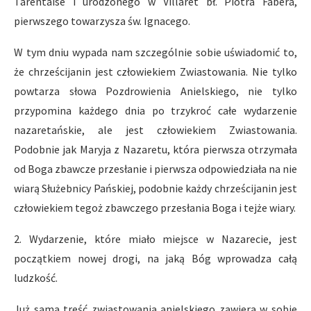
Tarentaise i urodzonego w Villaret bł. Piotra Fabera,
pierwszego towarzysza św. Ignacego.
W tym dniu wypada nam szczególnie sobie uświadomić to,
że chrześcijanin jest człowiekiem Zwiastowania. Nie tylko
powtarza słowa Pozdrowienia Anielskiego, nie tylko
przypomina każdego dnia po trzykroć całe wydarzenie
nazaretańskie, ale jest człowiekiem Zwiastowania.
Podobnie jak Maryja z Nazaretu, która pierwsza otrzymała
od Boga zbawcze przesłanie i pierwsza odpowiedziała na nie
wiarą Służebnicy Pańskiej, podobnie każdy chrześcijanin jest
człowiekiem tegoż zbawczego przesłania Boga i tejże wiary.
2. Wydarzenie, które miało miejsce w Nazarecie, jest
początkiem nowej drogi, na jaką Bóg wprowadza całą
ludzkość.
Już sama treść zwiastowania anielskiego zawiera w sobie