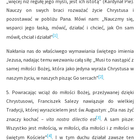
„więcej niż regułę jego myśli, jest ich istotą” (Kardynał Pie).
Nauczy on swych braci rozważać życie Chrystusa i
pozostawać w pobliżu Pana. Mówi nam: „Nauczmy się,
wsparci jego łaską, mówić, działać i chcieć, jak On sam
[1]
mówił, chciał i działał”
.
Nakłania nas do właściwego wymawiania świętego imienia
Jezusa, nadając temu wezwaniu całą siłę: „Musi to nastąpić z
samej miłości Bożej, która jako jedyna wyraża Chrystusa w
[2]
na­szym życiu, w naszych pisząc Go sercach”
.
5. Powracając wciąż do miłości Bożej, przeżywanej dzięki
Chrystusowi, Franciszek Salezy nawiązuje do wielkiej
Tradycji, której wyrazicielem jest św. Augustyn: „Dla nas żyć
[3]
znaczy kochać –
vita nostra dilectio est
.
A sam pisze:
Wszystko jest miłością, w miłości, dla miłości i z miłości w
[4]
świętym Kościele”
. I w tym duchu działał zawsze ten