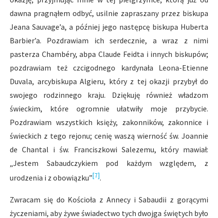
dawna pragnąłem odbyć, usilnie zapraszany przez biskupa
Jeana Sauvage’a, a później jego następcę biskupa Huberta
Barbier’a. Pozdrawiam ich serdecznie, a wraz z nimi
pasterza Chambéry, abpa Claude Feidta i innych biskupów;
pozdrawiam też czcigodnego kardynała Leona-Etienne
Duvala, arcybiskupa Algieru, który z tej okazji przybył do
swojego rodzinnego kraju. Dziękuję również władzom
świeckim, które ogromnie ułatwiły moje przybycie.
Pozdrawiam wszystkich księży, zakonników, zakonnice i
świeckich z tego rejonu; cenię waszą wierność św. Joannie
de Chantal i św. Franciszkowi Salezemu, który mawiał:
„Jestem Sabaudczykiem pod każdym względem, z
[7]
urodzenia i z obowiązku”
.
Zwracam się do Kościoła z Annecy i Sabaudii z gorącymi
życzeniami, aby żywe świadectwo tych dwojga świętych było