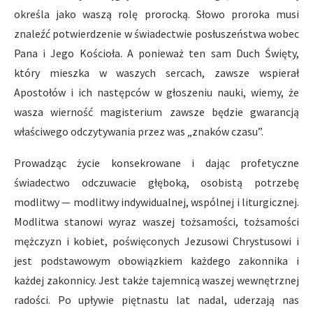
określa jako waszą rolę prorocką. Słowo proroka musi
znaleźć potwierdzenie w świadectwie posłuszeństwa wobec
Pana i Jego Kościoła. A ponieważ ten sam Duch Święty,
który mieszka w waszych sercach, zawsze wspierał
Apostołów i ich następców w głoszeniu nauki, wiemy, że
wasza wierność magisterium zawsze będzie gwarancją
właściwego odczytywania przez was „znaków czasu”.
Prowadząc życie konsekrowane i dając profetyczne
świadectwo odczuwacie głęboką, osobistą potrzebę
modlitwy — modlitwy indywidualnej, wspólnej i liturgicznej.
Modlitwa stanowi wyraz waszej tożsamości, tożsamości
mężczyzn i kobiet, poświęconych Jezusowi Chrystusowi i
jest podstawowym obowiązkiem każdego zakonnika i
każdej zakonnicy. Jest także tajemnicą waszej wewnętrznej
radości. Po upływie piętnastu lat nadal, uderzają nas