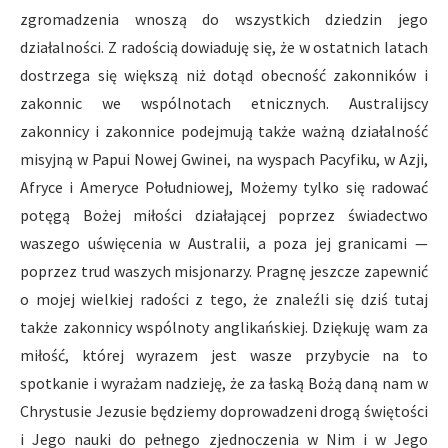
zgromadzenia wnoszą do wszystkich dziedzin jego
działalności. Z radością dowiaduję się, że w ostatnich latach
dostrzega się większą niż dotąd obecność zakonników i
zakonnic we wspólnotach etnicznych. Australijscy
zakonnicy i zakonnice podejmują także ważną działalność
misyjną w Papui Nowej Gwinei, na wyspach Pacyfiku, w Azji,
Afryce i Ameryce Południowej, Możemy tylko się radować
potęgą Bożej miłości działającej poprzez świadectwo
waszego uświęcenia w Australii, a poza jej granicami —
poprzez trud waszych misjonarzy. Pragnę jeszcze zapewnić
o mojej wielkiej radości z tego, że znaleźli się dziś tutaj
także zakonnicy wspólnoty anglikańskiej. Dziękuję wam za
miłość, której wyrazem jest wasze przybycie na to
spotkanie i wyrażam nadzieję, że za łaską Bożą daną nam w
Chrystusie Jezusie będziemy doprowadzeni drogą świętości
i Jego nauki do pełnego zjednoczenia w Nim i w Jego