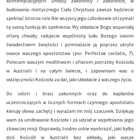
kontemplacyjnych. Drodzy zakonnicy i zakonnice, w
budowaniu mistycznego Ciała Chrystusa zawsze będziecie
spełniać istotna role Nie wszyscy jego członkowie otrzymali
tę samą funkcję do spełnienia. Wy składacie Bogu wspaniałą
ofiarę chwały; radujecie wspólnotę ludu Bożego swoim
świadectwem świętości i pomnażacie ją poprzez ukryte
owoce waszego apostolstwa (por. Perfectae cariiatis, 7).
Polecam waszym modlitwom i ofiarom potrzeby Kościoła
w Australii i na całym świecie, i zapewniam was o
wdzięczności Kościoła za dar, jaki składacie z waszego życia.
Do sióstr i braci zakonnych oraz do kapłanów
uczestniczących w licznych formach czynnego apostolatu
kieruję słowa zachęty i wyrażam im mój szacunek. Dziękuję
wam za umiłowanie Kościoła i za udział w wypełnianiu jego
zbawczej misji. Doprawdy, trudno sobie wyobrazić, jaki byłby
dziś Kościół w Australii bez wkładu, jaki wasze