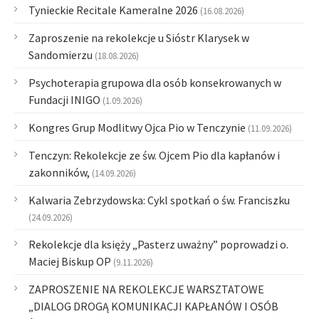
Tynieckie Recitale Kameralne 2026
(16.08.2026)
Zaproszenie na rekolekcje u Sióstr Klarysek w
Sandomierzu
(18.08.2026)
Psychoterapia grupowa dla osób konsekrowanych w
Fundacji INIGO
(1.09.2026)
Kongres Grup Modlitwy Ojca Pio w Tenczynie
(11.09.2026)
Tenczyn: Rekolekcje ze św. Ojcem Pio dla kapłanów i
zakonników,
(14.09.2026)
Kalwaria Zebrzydowska: Cykl spotkań o św. Franciszku
(24.09.2026)
Rekolekcje dla księży „Pasterz uważny” poprowadzi o.
Maciej Biskup OP
(9.11.2026)
ZAPROSZENIE NA REKOLEKCJE WARSZTATOWE
„DIALOG DROGĄ KOMUNIKACJI KAPŁANÓW I OSÓB