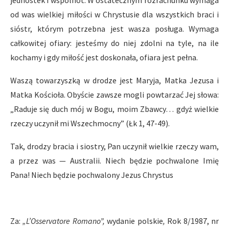
jednostek i wspólnot. W ostatecznym rozrachunku wymaga
od was wielkiej miłości w Chrystusie dla wszystkich braci i
sióstr, którym potrzebna jest wasza posługa. Wymaga
całkowitej ofiary: jesteśmy do niej zdolni na tyle, na ile
kochamy i gdy miłość jest doskonała, ofiara jest pełna.
Waszą towarzyszką w drodze jest Maryja, Matka Jezusa i
Matka Kościoła. Obyście zawsze mogli powtarzać Jej słowa:
„Raduje się duch mój w Bogu, moim Zbawcy… gdyż wielkie
rzeczy uczynił mi Wszechmocny” (Łk 1, 47-49).
Tak, drodzy bracia i siostry, Pan uczynił wielkie rzeczy wam,
a przez was — Australii. Niech będzie pochwalone Imię
Pana! Niech będzie pochwalony Jezus Chrystus
Za:
„L’Osservatore Romano”,
wydanie polskie
,
Rok 8/1987, nr