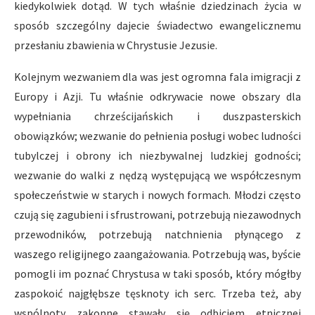
kiedykolwiek dotąd. W tych właśnie dziedzinach życia w
sposób szczególny dajecie świadectwo ewangelicznemu
przesłaniu zbawienia w Chrystusie Jezusie.
Kolejnym wezwaniem dla was jest ogromna fala imigracji z
Europy i Azji. Tu właśnie odkrywacie nowe obszary dla
wypełniania chrześcijańskich i duszpasterskich
obowiązków; wezwanie do pełnienia posługi wobec ludności
tubylczej i obrony ich niezbywalnej ludzkiej godności;
wezwanie do walki z nędzą występującą we współczesnym
społeczeństwie w starych i nowych formach. Młodzi często
czują się zagubieni i sfrustrowani, potrzebują niezawodnych
przewodników, potrzebują natchnienia płynącego z
waszego religijnego zaangażowania. Potrzebują was, byście
pomogli im poznać Chrystusa w taki sposób, który mógłby
zaspokoić najgłębsze tęsknoty ich serc. Trzeba też, aby
wspólnoty zakonne stawały się odbiciem etnicznej