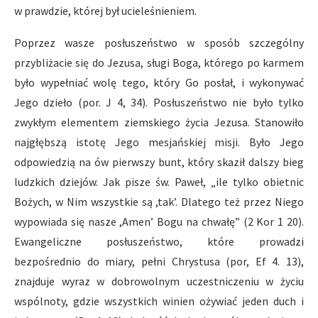
w prawdzie, której był ucieleśnieniem.
Poprzez wasze posłuszeństwo w sposób szczególny
przybliżacie się do Jezusa, sługi Boga, którego po karmem
było wypełniać wolę tego, który Go posłał, i wykonywać
Jego dzieło (por. J 4, 34). Posłuszeństwo nie było tylko
zwykłym elementem ziemskiego życia Jezusa. Stanowiło
najgłębszą istotę Jego mesjańskiej misji. Było Jego
odpowiedzią na ów pierwszy bunt, który skaził dalszy bieg
ludzkich dziejów. Jak pisze św. Paweł, „ile tylko obietnic
Bożych, w Nim wszystkie są ,tak’. Dlatego też przez Niego
wypowiada się nasze ,Amen’ Bogu na chwałę” (2 Kor 1 20).
Ewangeliczne posłuszeństwo, które prowadzi
bezpośrednio do miary, pełni Chrystusa (por, Ef 4. 13),
znajduje wyraz w dobrowolnym uczestniczeniu w życiu
wspólnoty, gdzie wszystkich winien ożywiać jeden duch i