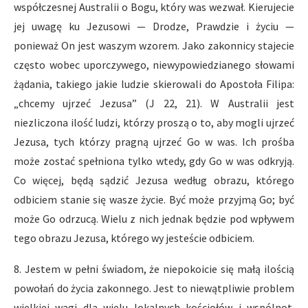
współczesnej Australii o Bogu, który was wezwał. Kierujecie
jej uwagę ku Jezusowi — Drodze, Prawdzie i życiu —
ponieważ On jest waszym wzorem. Jako zakonnicy stajecie
często wobec uporczywego, niewypowiedzianego słowami
żądania, takiego jakie ludzie skierowali do Apostoła Filipa:
„chcemy ujrzeć Jezusa” (J 22, 21). W Australii jest
niezliczona ilość ludzi, którzy proszą o to, aby mogli ujrzeć
Jezusa, tych którzy pragną ujrzeć Go w was. Ich prośba
może zostać spełniona tylko wtedy, gdy Go w was odkryją.
Co więcej, będą sądzić Jezusa według obrazu, którego
odbiciem stanie się wasze życie. Być może przyjmą Go; być
może Go odrzucą. Wielu z nich jednak będzie pod wpływem
tego obrazu Jezusa, którego wy jesteście odbiciem.
8. Jestem w pełni świadom, że niepokoicie się małą ilością
powołań do życia zakonnego. Jest to niewątpliwie problem
wielkiej wagi dla wielu lokalnych kościołów i wspólnot.