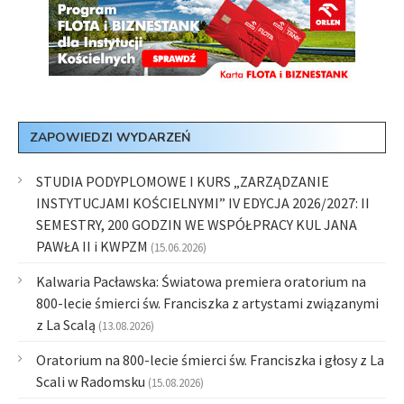
ZAPOWIEDZI WYDARZEŃ
STUDIA PODYPLOMOWE I KURS „ZARZĄDZANIE
INSTYTUCJAMI KOŚCIELNYMI” IV EDYCJA 2026/2027: II
SEMESTRY, 200 GODZIN WE WSPÓŁPRACY KUL JANA
PAWŁA II i KWPZM
(15.06.2026)
Kalwaria Pacławska: Światowa premiera oratorium na
800-lecie śmierci św. Franciszka z artystami związanymi
z La Scalą
(13.08.2026)
Oratorium na 800-lecie śmierci św. Franciszka i głosy z La
Scali w Radomsku
(15.08.2026)