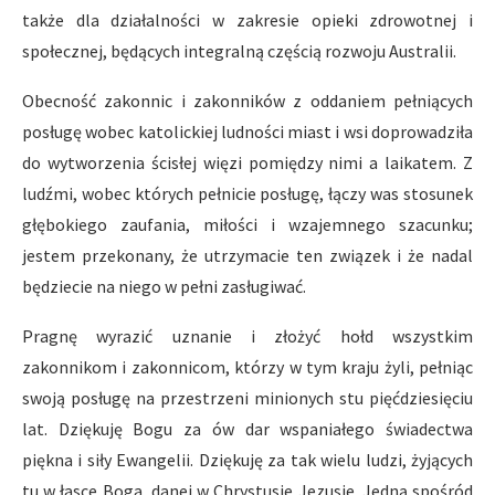
także dla działalności w zakresie opieki zdrowotnej i
społecznej, będących integralną częścią rozwoju Australii.
Obecność zakonnic i zakonników z oddaniem pełniących
posługę wobec katolickiej ludności miast i wsi doprowadziła
do wytworzenia ścisłej więzi pomiędzy nimi a laikatem. Z
ludźmi, wobec których pełnicie posługę, łączy was stosunek
głębokiego zaufania, miłości i wzajemnego szacunku;
jestem przekonany, że utrzymacie ten związek i że nadal
będziecie na niego w pełni zasługiwać.
Pragnę wyrazić uznanie i złożyć hołd wszystkim
zakonnikom i zakonnicom, którzy w tym kraju żyli, pełniąc
swoją posługę na przestrzeni minionych stu pięćdziesięciu
lat. Dziękuję Bogu za ów dar wspaniałego świadectwa
piękna i siły Ewangelii. Dziękuję za tak wielu ludzi, żyjących
tu w łasce Boga, danej w Chrystusie Jezusie. Jedną spośród