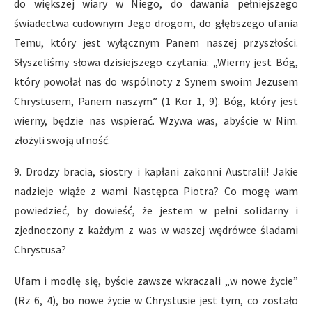
do większej wiary w Niego, do dawania pełniejszego
świadectwa cudownym Jego drogom, do głębszego ufania
Temu, który jest wyłącznym Panem naszej przyszłości.
Słyszeliśmy słowa dzisiejszego czytania: „Wierny jest Bóg,
który powołał nas do wspólnoty z Synem swoim Jezusem
Chrystusem, Panem naszym” (1 Kor 1, 9). Bóg, który jest
wierny, będzie nas wspierać. Wzywa was, abyście w Nim.
złożyli swoją ufność.
9. Drodzy bracia, siostry i kapłani zakonni Australii! Jakie
nadzieje wiąże z wami Następca Piotra? Co mogę wam
powiedzieć, by dowieść, że jestem w pełni solidarny i
zjednoczony z każdym z was w waszej wędrówce śladami
Chrystusa?
Ufam i modlę się, byście zawsze wkraczali „w nowe życie”
(Rz 6, 4), bo nowe życie w Chrystusie jest tym, co zostało