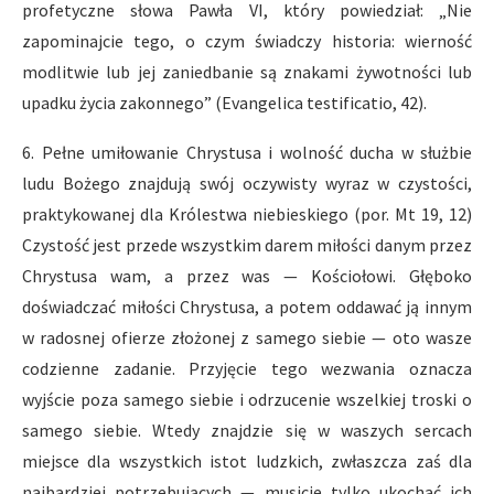
profetyczne słowa Pawła VI, który powiedział: „Nie
zapominajcie tego, o czym świadczy historia: wierność
modlitwie lub jej zaniedbanie są znakami żywotności lub
upadku życia zakonnego” (Evangelica testificatio, 42).
6. Pełne umiłowanie Chrystusa i wolność ducha w służbie
ludu Bożego znajdują swój oczywisty wyraz w czystości,
praktykowanej dla Królestwa niebieskiego (por. Mt 19, 12)
Czystość jest przede wszystkim darem miłości danym przez
Chrystusa wam, a przez was — Kościołowi. Głęboko
doświadczać miłości Chrystusa, a potem oddawać ją innym
w radosnej ofierze złożonej z samego siebie — oto wasze
codzienne zadanie. Przyjęcie tego wezwania oznacza
wyjście poza samego siebie i odrzucenie wszelkiej troski o
samego siebie. Wtedy znajdzie się w waszych sercach
miejsce dla wszystkich istot ludzkich, zwłaszcza zaś dla
najbardziej potrzebujących — musicie tylko ukochać ich