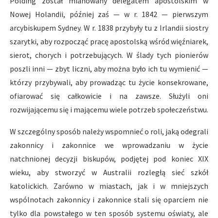
Polding został mianowany delegatem apostolskim w
Nowej Holandii, później zaś — w r. 1842 — pierwszym
arcybiskupem Sydney. W r. 1838 przybyły tu z Irlandii siostry
szarytki, aby rozpocząć pracę apostolską wśród więźniarek,
sierot, chorych i potrzebujących. W ślady tych pionierów
poszli inni — zbyt liczni, aby można było ich tu wymienić —
którzy przybywali, aby prowadząc tu życie konsekrowane,
ofiarować się całkowicie i na zawsze. Służyli oni
rozwijającemu się i mającemu wiele potrzeb społeczeństwu.
W szczególny sposób należy wspomnieć o roli, jaką odegrali
zakonnicy i zakonnice we wprowadzaniu w życie
natchnionej decyzji biskupów, podjętej pod koniec XIX
wieku, aby stworzyć w Australii rozległą sieć szkół
katolickich. Zarówno w miastach, jak i w mniejszych
wspólnotach zakonnicy i zakonnice stali się oparciem nie
tylko dla powstałego w ten sposób systemu oświaty, ale