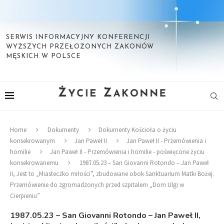
SERWIS INFORMACYJNY KONFERENCJI
WYŻSZYCH PRZEŁOŻONYCH ZAKONÓW
MĘSKICH W POLSCE
Home
Dokumenty
Dokumenty Kościoła o życiu
konsekrowanym
Jan Paweł II
Jan Paweł II - Przemówienia i
homilie
Jan Paweł II - Przemówienia i homilie - poświęcone życiu
konsekrowanemu
1987.05.23 – San Giovanni Rotondo – Jan Paweł
II, Jest to „Miasteczko miłości”, zbudowane obok Sanktuarium Matki Bożej.
Przemówienie do zgromadzonych przed szpitalem „Dom Ulgi w
Cierpieniu”
1987.05.23 – San Giovanni Rotondo – Jan Paweł II,