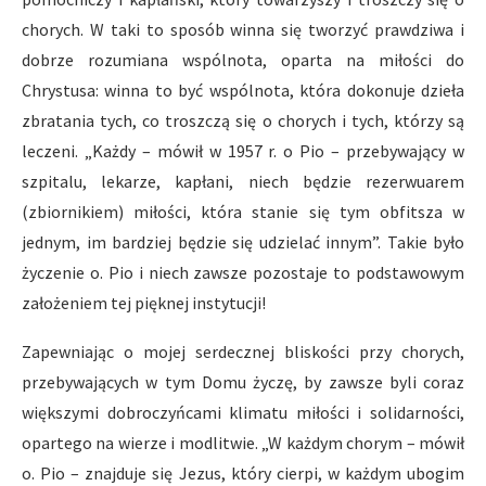
chorych. W taki to sposób winna się tworzyć prawdziwa i
dobrze rozumiana wspólnota, oparta na miłości do
Chrystusa: winna to być wspólnota, która dokonuje dzieła
zbratania tych, co troszczą się o chorych i tych, którzy są
leczeni. „Każdy – mówił w 1957 r. o Pio – przebywający w
szpitalu, lekarze, kapłani, niech będzie rezerwuarem
(zbiornikiem) miłości, która stanie się tym obfitsza w
jednym, im bardziej będzie się udzielać innym”. Takie było
życzenie o. Pio i niech zawsze pozostaje to podstawowym
założeniem tej pięknej instytucji!
Zapewniając o mojej serdecznej bliskości przy chorych,
przebywających w tym Domu życzę, by zawsze byli coraz
większymi dobroczyńcami klimatu miłości i solidarności,
opartego na wierze i modlitwie. „W każdym chorym – mówił
o. Pio – znajduje się Jezus, który cierpi, w każdym ubogim