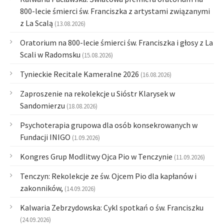
800-lecie śmierci św. Franciszka z artystami związanymi
z La Scalą
(13.08.2026)
Oratorium na 800-lecie śmierci św. Franciszka i głosy z La
Scali w Radomsku
(15.08.2026)
Tynieckie Recitale Kameralne 2026
(16.08.2026)
Zaproszenie na rekolekcje u Sióstr Klarysek w
Sandomierzu
(18.08.2026)
Psychoterapia grupowa dla osób konsekrowanych w
Fundacji INIGO
(1.09.2026)
Kongres Grup Modlitwy Ojca Pio w Tenczynie
(11.09.2026)
Tenczyn: Rekolekcje ze św. Ojcem Pio dla kapłanów i
zakonników,
(14.09.2026)
Kalwaria Zebrzydowska: Cykl spotkań o św. Franciszku
(24.09.2026)