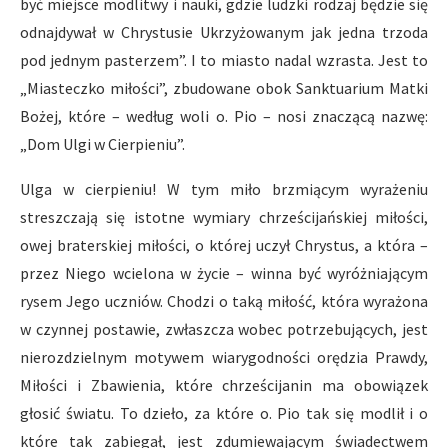
być miejsce modlitwy i nauki, gdzie ludzki rodzaj będzie się
odnajdywał w Chrystusie Ukrzyżowanym jak jedna trzoda
pod jednym pasterzem”. I to miasto nadal wzrasta. Jest to
„Miasteczko miłości”, zbudowane obok Sanktuarium Matki
Bożej, które – według woli o. Pio – nosi znaczącą nazwę:
„Dom Ulgi w Cierpieniu”.
Ulga w cierpieniu! W tym miło brzmiącym wyrażeniu
streszczają się istotne wymiary chrześcijańskiej miłości,
owej braterskiej miłości, o której uczył Chrystus, a która –
przez Niego wcielona w życie – winna być wyróżniającym
rysem Jego uczniów. Chodzi o taką miłość, która wyrażona
w czynnej postawie, zwłaszcza wobec potrzebujących, jest
nierozdzielnym motywem wiarygodności orędzia Prawdy,
Miłości i Zbawienia, które chrześcijanin ma obowiązek
głosić światu. To dzieło, za które o. Pio tak się modlił i o
które tak zabiegał, jest zdumiewającym świadectwem