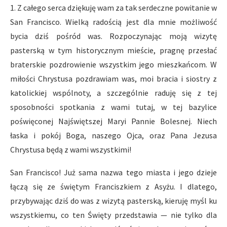
1. Z całego serca dziękuję wam za tak serdeczne powitanie w
San Francisco. Wielką radością jest dla mnie możliwość
bycia dziś pośród was. Rozpoczynając moją wizytę
pasterską w tym historycznym mieście, pragnę przesłać
braterskie pozdrowienie wszystkim jego mieszkańcom. W
miłości Chrystusa pozdrawiam was, moi bracia i siostry z
katolickiej wspólnoty, a szczególnie raduję się z tej
sposobności spotkania z wami tutaj, w tej bazylice
poświęconej Najświętszej Maryi Pannie Bolesnej. Niech
łaska i pokój Boga, naszego Ojca, oraz Pana Jezusa
Chrystusa będą z wami wszystkimi!
San Francisco! Już sama nazwa tego miasta i jego dzieje
łączą się ze świętym Franciszkiem z Asyżu. I dlatego,
przybywając dziś do was z wizytą pasterską, kieruję myśl ku
wszystkiemu, co ten Święty przedstawia — nie tylko dla