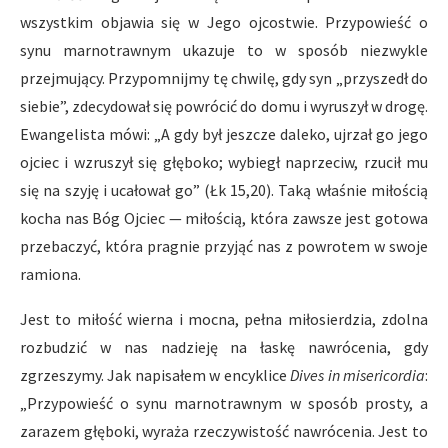
wszystkim objawia się w Jego ojcostwie. Przypowieść o
synu marnotrawnym ukazuje to w sposób niezwykle
przejmujący. Przypomnijmy tę chwilę, gdy syn „przyszedł do
siebie”, zdecydował się powrócić do domu i wyruszył w drogę.
Ewangelista mówi: „A gdy był jeszcze daleko, ujrzał go jego
ojciec i wzruszył się głęboko; wybiegł naprzeciw, rzucił mu
się na szyję i ucałował go” (Łk 15,20). Taką właśnie miłością
kocha nas Bóg Ojciec — miłością, która zawsze jest gotowa
przebaczyć, która pragnie przyjąć nas z powrotem w swoje
ramiona.
Jest to miłość wierna i mocna, pełna miłosierdzia, zdolna
rozbudzić w nas nadzieję na łaskę nawrócenia, gdy
zgrzeszymy. Jak napisałem w encyklice
Dives in misericordia
:
„Przypowieść o synu marnotrawnym w sposób prosty, a
zarazem głęboki, wyraża rzeczywistość nawrócenia. Jest to