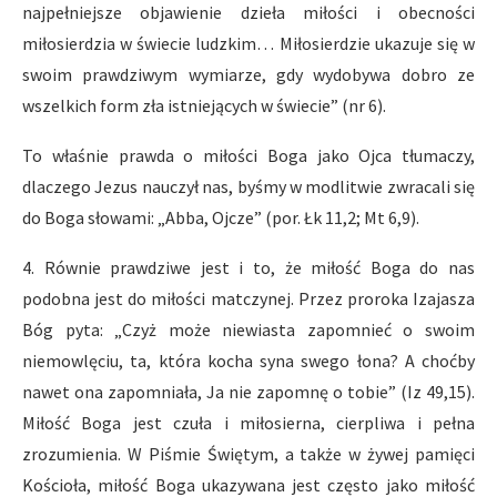
najpełniejsze objawienie dzieła miłości i obecności
miłosierdzia w świecie ludzkim… Miłosierdzie ukazuje się w
swoim prawdziwym wymiarze, gdy wydobywa dobro ze
wszelkich form zła istniejących w świecie” (nr 6).
To właśnie prawda o miłości Boga jako Ojca tłumaczy,
dlaczego Jezus nauczył nas, byśmy w modlitwie zwracali się
do Boga słowami: „Abba, Ojcze” (por. Łk 11,2; Mt 6,9).
4. Równie prawdziwe jest i to, że miłość Boga do nas
podobna jest do miłości matczynej. Przez proroka Izajasza
Bóg pyta: „Czyż może niewiasta zapomnieć o swoim
niemowlęciu, ta, która kocha syna swego łona? A choćby
nawet ona zapomniała, Ja nie zapomnę o tobie” (Iz 49,15).
Miłość Boga jest czuła i miłosierna, cierpliwa i pełna
zrozumienia. W Piśmie Świętym, a także w żywej pamięci
Kościoła, miłość Boga ukazywana jest często jako miłość