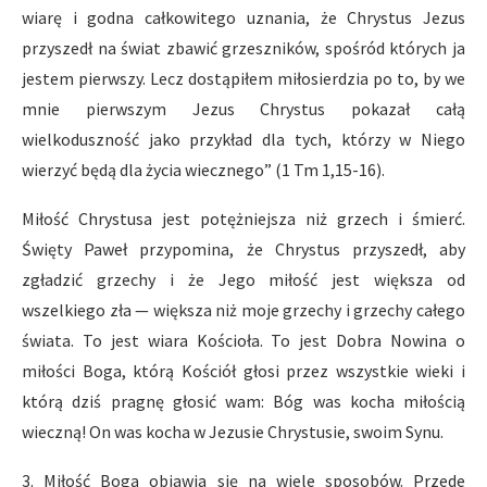
wiarę i godna całkowitego uznania, że Chrystus Jezus
przyszedł na świat zbawić grzeszników, spośród których ja
jestem pierwszy. Lecz dostąpiłem miłosierdzia po to, by we
mnie pierwszym Jezus Chrystus pokazał całą
wielkoduszność jako przykład dla tych, którzy w Niego
wierzyć będą dla życia wiecznego” (1 Tm 1,15-16).
Miłość Chrystusa jest potężniejsza niż grzech i śmierć.
Święty Paweł przypomina, że Chrystus przyszedł, aby
zgładzić grzechy i że Jego miłość jest większa od
wszelkiego zła — większa niż moje grzechy i grzechy całego
świata. To jest wiara Kościoła. To jest Dobra Nowina o
miłości Boga, którą Kościół głosi przez wszystkie wieki i
którą dziś pragnę głosić wam: Bóg was kocha miłością
wieczną! On was kocha w Jezusie Chrystusie, swoim Synu.
3. Miłość Boga objawia się na wiele sposobów. Przede