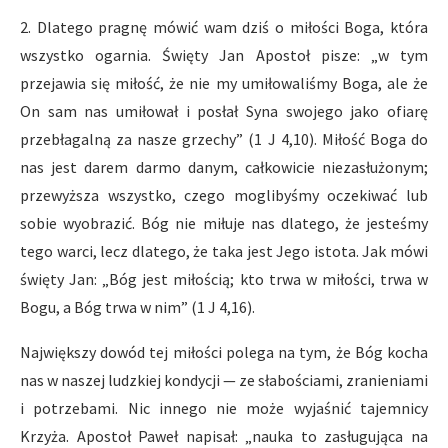
2. Dlatego pragnę mówić wam dziś o miłości Boga, która
wszystko ogarnia. Święty Jan Apostoł pisze: „w tym
przejawia się miłość, że nie my umiłowaliśmy Boga, ale że
On sam nas umiłował i posłał Syna swojego jako ofiarę
przebłagalną za nasze grzechy” (1 J 4,10). Miłość Boga do
nas jest darem darmo danym, całkowicie niezasłużonym;
przewyższa wszystko, czego moglibyśmy oczekiwać lub
sobie wyobrazić. Bóg nie miłuje nas dlatego, że jesteśmy
tego warci, lecz dlatego, że taka jest Jego istota. Jak mówi
święty Jan: „Bóg jest miłością; kto trwa w miłości, trwa w
Bogu, a Bóg trwa w nim” (1 J 4,16).
Największy dowód tej miłości polega na tym, że Bóg kocha
nas w naszej ludzkiej kondycji — ze słabościami, zranieniami
i potrzebami. Nic innego nie może wyjaśnić tajemnicy
Krzyża. Apostoł Paweł napisał: „nauka to zasługująca na