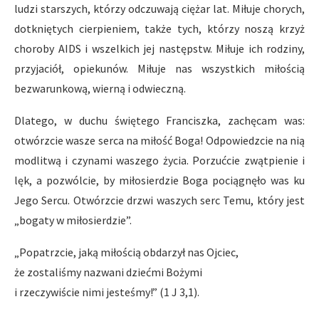
ludzi starszych, którzy odczuwają ciężar lat. Miłuje chorych,
dotkniętych cierpieniem, także tych, którzy noszą krzyż
choroby AIDS i wszelkich jej następstw. Miłuje ich rodziny,
przyjaciół, opiekunów. Miłuje nas wszystkich miłością
bezwarunkową, wierną i odwieczną.
Dlatego, w duchu świętego Franciszka, zachęcam was:
otwórzcie wasze serca na miłość Boga! Odpowiedzcie na nią
modlitwą i czynami waszego życia. Porzućcie zwątpienie i
lęk, a pozwólcie, by miłosierdzie Boga pociągnęło was ku
Jego Sercu. Otwórzcie drzwi waszych serc Temu, który jest
„bogaty w miłosierdzie”.
„Popatrzcie, jaką miłością obdarzył nas Ojciec,
że zostaliśmy nazwani dziećmi Bożymi
i rzeczywiście nimi jesteśmy!” (1 J 3,1).