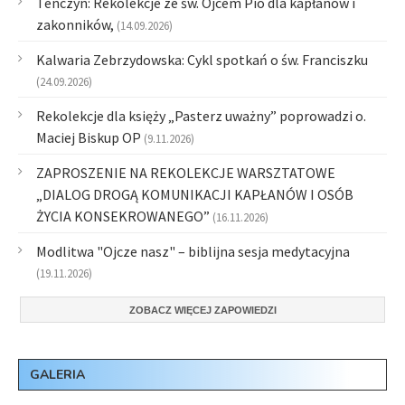
Tenczyn: Rekolekcje ze św. Ojcem Pio dla kapłanów i
zakonników,
(14.09.2026)
Kalwaria Zebrzydowska: Cykl spotkań o św. Franciszku
(24.09.2026)
Rekolekcje dla księży „Pasterz uważny” poprowadzi o.
Maciej Biskup OP
(9.11.2026)
ZAPROSZENIE NA REKOLEKCJE WARSZTATOWE
„DIALOG DROGĄ KOMUNIKACJI KAPŁANÓW I OSÓB
ŻYCIA KONSEKROWANEGO”
(16.11.2026)
Modlitwa "Ojcze nasz" – biblijna sesja medytacyjna
(19.11.2026)
ZOBACZ WIĘCEJ ZAPOWIEDZI
GALERIA