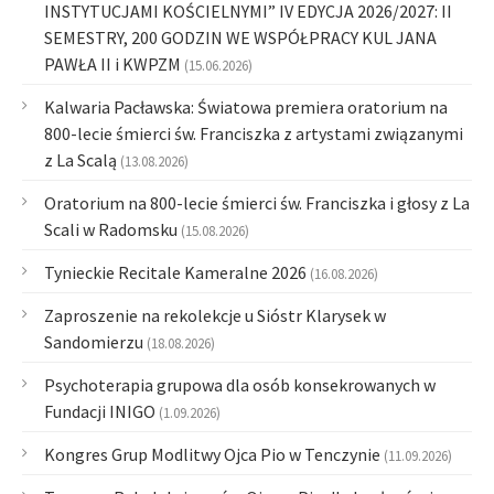
INSTYTUCJAMI KOŚCIELNYMI” IV EDYCJA 2026/2027: II
SEMESTRY, 200 GODZIN WE WSPÓŁPRACY KUL JANA
PAWŁA II i KWPZM
(15.06.2026)
Kalwaria Pacławska: Światowa premiera oratorium na
800-lecie śmierci św. Franciszka z artystami związanymi
z La Scalą
(13.08.2026)
Oratorium na 800-lecie śmierci św. Franciszka i głosy z La
Scali w Radomsku
(15.08.2026)
Tynieckie Recitale Kameralne 2026
(16.08.2026)
Zaproszenie na rekolekcje u Sióstr Klarysek w
Sandomierzu
(18.08.2026)
Psychoterapia grupowa dla osób konsekrowanych w
Fundacji INIGO
(1.09.2026)
Kongres Grup Modlitwy Ojca Pio w Tenczynie
(11.09.2026)