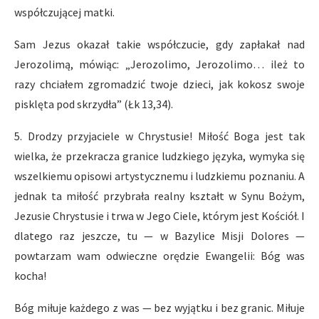
współczującej matki.
Sam Jezus okazał takie współczucie, gdy zapłakał nad
Jerozolimą, mówiąc: „Jerozolimo, Jerozolimo… ileż to
razy chciałem zgromadzić twoje dzieci, jak kokosz swoje
pisklęta pod skrzydła” (Łk 13,34).
5. Drodzy przyjaciele w Chrystusie! Miłość Boga jest tak
wielka, że przekracza granice ludzkiego języka, wymyka się
wszelkiemu opisowi artystycznemu i ludzkiemu poznaniu. A
jednak ta miłość przybrała realny kształt w Synu Bożym,
Jezusie Chrystusie i trwa w Jego Ciele, którym jest Kościół. I
dlatego raz jeszcze, tu — w Bazylice Misji Dolores —
powtarzam wam odwieczne orędzie Ewangelii: Bóg was
kocha!
Bóg miłuje każdego z was — bez wyjątku i bez granic. Miłuje