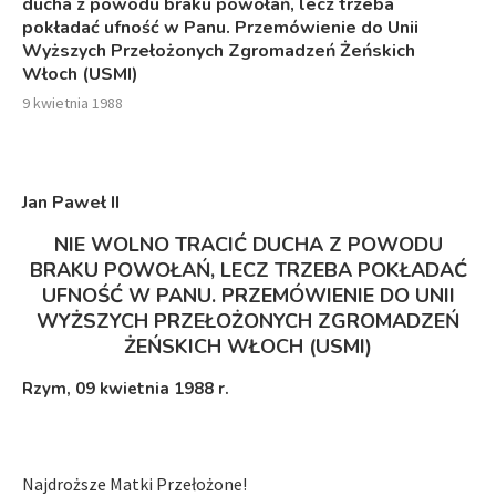
ducha z powodu braku powołań, lecz trzeba
pokładać ufność w Panu. Przemówienie do Unii
Wyższych Przełożonych Zgromadzeń Żeńskich
Włoch (USMI)
9 kwietnia 1988
Jan Paweł I
I
NIE WOLNO TRACIĆ DUCHA Z POWODU
BRAKU POWOŁAŃ, LECZ TRZEBA POKŁADAĆ
UFNOŚĆ W PANU. PRZEMÓWIENIE DO UNII
WYŻSZYCH PRZEŁOŻONYCH ZGROMADZEŃ
ŻEŃSKICH WŁOCH (USMI)
Rzym, 09 kwietnia 1988 r.
Najdroższe Matki Przełożone!