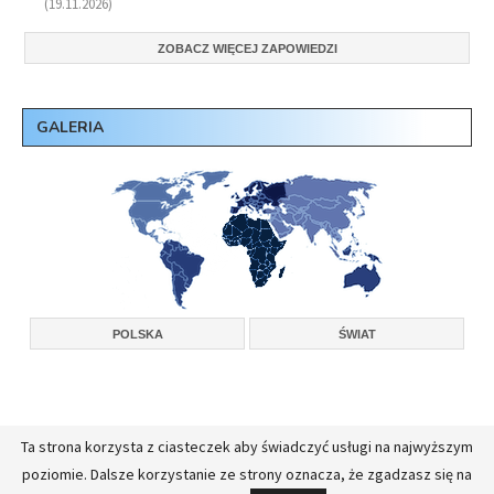
(19.11.2026)
ZOBACZ WIĘCEJ ZAPOWIEDZI
GALERIA
POLSKA
ŚWIAT
Ta strona korzysta z ciasteczek aby świadczyć usługi na najwyższym
Copyright © 2026, Konferencja Wyższych Przełożonych Zakonów Męskich w
poziomie. Dalsze korzystanie ze strony oznacza, że zgadzasz się na
Polsce.
Realizacja:
FullStackAdmin - opieka administracyjna nad serwerami