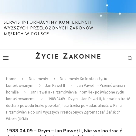
SERWIS INFORMACYJNY KONFERENCJI
WYŻSZYCH PRZEŁOŻONYCH ZAKONÓW
MĘSKICH W POLSCE
Home
Dokumenty
Dokumenty Kościoła o życiu
konsekrowanym
Jan Paweł II
Jan Paweł II - Przemówienia i
homilie
Jan Paweł II - Przemówienia i homilie - poświęcone życiu
konsekrowanemu
1988.04.09 – Rzym – Jan Paweł II, Nie wolno tracić
ducha z powodu braku powołań, lecz trzeba pokładać ufność w Panu.
Przemówienie do Unii Wyższych Przełożonych Zgromadzeń Żeńskich
Włoch (USMI)
1988.04.09 – Rzym – Jan Paweł II, Nie wolno tracić