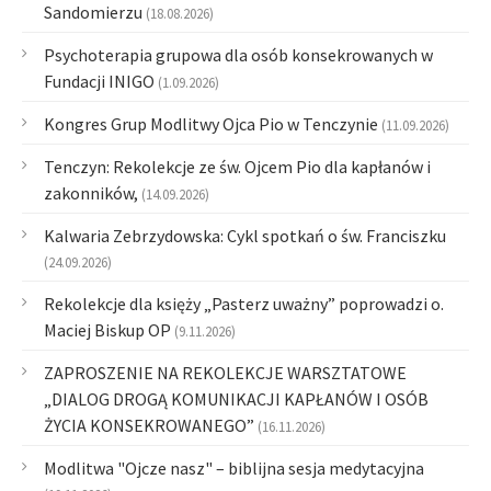
Sandomierzu
(18.08.2026)
Psychoterapia grupowa dla osób konsekrowanych w
Fundacji INIGO
(1.09.2026)
Kongres Grup Modlitwy Ojca Pio w Tenczynie
(11.09.2026)
Tenczyn: Rekolekcje ze św. Ojcem Pio dla kapłanów i
zakonników,
(14.09.2026)
Kalwaria Zebrzydowska: Cykl spotkań o św. Franciszku
(24.09.2026)
Rekolekcje dla księży „Pasterz uważny” poprowadzi o.
Maciej Biskup OP
(9.11.2026)
ZAPROSZENIE NA REKOLEKCJE WARSZTATOWE
„DIALOG DROGĄ KOMUNIKACJI KAPŁANÓW I OSÓB
ŻYCIA KONSEKROWANEGO”
(16.11.2026)
Modlitwa "Ojcze nasz" – biblijna sesja medytacyjna