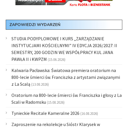
ZAPOWIEDZI WYDARZEŃ
STUDIA PODYPLOMOWE I KURS „ZARZĄDZANIE
INSTYTUCJAMI KOŚCIELNYMI” IV EDYCJA 2026/2027: II
SEMESTRY, 200 GODZIN WE WSPÓŁPRACY KUL JANA
PAWŁA II i KWPZM
(15.06.2026)
Kalwaria Pacławska: Światowa premiera oratorium na
800-lecie śmierci św. Franciszka z artystami związanymi
z La Scalą
(13.08.2026)
Oratorium na 800-lecie śmierci św. Franciszka i głosy z La
Scali w Radomsku
(15.08.2026)
Tynieckie Recitale Kameralne 2026
(16.08.2026)
Zaproszenie na rekolekcje u Sióstr Klarysek w