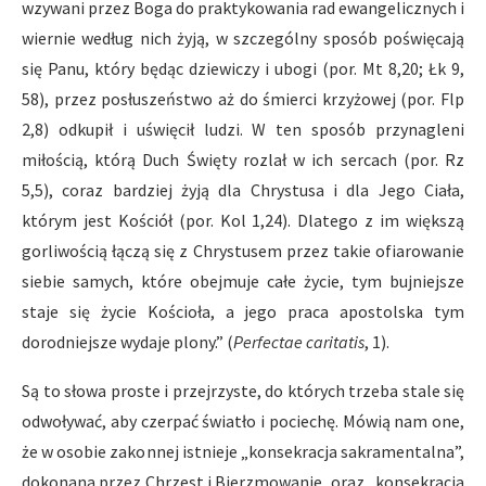
wzywani przez Boga do praktykowania rad ewangelicznych i
wiernie według nich żyją, w szczególny sposób poświęcają
się Panu, który będąc dziewiczy i ubogi (por. Mt 8,20; Łk 9,
58), przez posłuszeństwo aż do śmierci krzyżowej (por. Flp
2,8) odkupił i uświęcił ludzi. W ten sposób przynagleni
miłością, którą Duch Święty rozlał w ich sercach (por. Rz
5,5), coraz bardziej żyją dla Chrystusa i dla Jego Ciała,
którym jest Kościół (por. Kol 1,24). Dlatego z im większą
gorliwością łączą się z Chrystusem przez takie ofiarowanie
siebie samych, które obejmuje całe życie, tym bujniejsze
staje się życie Kościoła, a jego praca apostolska tym
dorodniejsze wydaje plony.” (
Perfectae caritatis
, 1).
Są to słowa proste i przejrzyste, do których trzeba stale się
odwoływać, aby czerpać światło i pociechę. Mówią nam one,
że w osobie zakonnej istnieje „konsekracja sakramentalna”,
dokonana przez Chrzest i Bierzmowanie, oraz „konsekracja