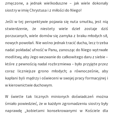
zmęczone, a jednak wielkoduszne – jak wiele dokonały
siostry w imię Chrystusa i z miłości do Niego!
Jeśli w tej perspektywie pojawia się nuta smutku, jest nią
stwierdzenie, że niestety wiele dzieł zostaje dziś
porzucanych, wiele domów się zamyka z braku młodych sił,
nowych powołań. Nie wolno jednak tracić ducha, lecz trzeba
nadal pokładać ufność w Panu, zanosząc do Niego wytrwałe
modlitwy, aby Jego wezwanie do całkowitego daru z siebie –
które z pewnością nadal rozbrzmiewa – było przyjęte przez
coraz liczniejsze grono młodych; a równocześnie, aby
kapłani byli mądrzy i oświeceni w swojej pracy formacyjnej i
w kierownictwie duchowym.
W świetle tak licznych minionych doświadczeń można
śmiało powiedzieć, że w każdym zgromadzeniu siostry były
naprawdę „kobietami konsekrowanymi w Kościele dla