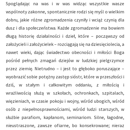
Spoglądając na was i w was widząc wszystkie wasze
wspólnoty zakonne, spontanicznie rodzi się myśl o wielkim
dobru, jakie różne zgromadzenia czyniły i wciąż czynią dla
dusz i dla społeczeństwa. Każde zgromadzenie ma bowiem
długą historię działalności i dzieł, które – począwszy od
założycieli i założycielek – rozciągają się na dziesięciolecia, a
nawet wieki, dając świadectwo obecności i miłości Boga
pośród pełnych zmagań dziejów w ludzkiej pielgrzymce
przez ziemię. Nietrudno – i jest to głęboko poruszające –
wyobrazić sobie potężny zastęp sióstr, które w przeszłości i
dziś, w stałym i całkowitym oddaniu, z miłością i
wrażliwością służą w szkołach, ochronkach, szpitalach,
więzieniach, w czasie pokoju i wojny, wśród ubogich, wśród
osób z niepełnosprawnościami, wśród ludzi starszych, w
służbie parafiom, kapłanom, seminariom. Silne, łagodne,
nieustraszone, zawsze ofiarne, bo konsekrowane; nieraz