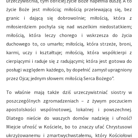
urzeczywistnia, tym obficiej życie Boże napełnia duszę. A to
życie Boże jest miłością; miłością przelewającą się, bez
granic i dającą się dobrowolnie; miłością, która z
miłosierdziem pochyla się nad wszelkim niedostatkiem;
miłością, która leczy chorego i wskrzesza do życia
duchowego to, co umarło; miłością, która strzeże, broni,
karmi, uczy i kształtuje; miłością, która współcierpi z
cierpiącymi i raduje się z radującymi; która jest gotowa do
posługi względem każdego, by dopełnić zamysł upragniony
przez Ojca; jednym słowem: miłością Serca Bożego”.
To właśnie mają także dziś urzeczywistniać siostry w
poszczególnych zgromadzeniach – z żywym poczuciem
apostolskości wspólnotowej, lokalnej i powszechnej.
Dlatego nieście do waszych domów nadzieję i ufność!
Miejcie ufność w Kościele, bo to znaczy ufać Chrystusowi
ukrzyżowanemu i zmartwychwstałemu, który Kościołowi