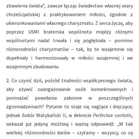
zbawienia świata”, zawsze łącząc świadectwo własnej wiary
chrześcijańskiej z praktykowaniem miłości, zgodnie z
ukierunkowaniami własnego charyzmatu. Z serca życzę, aby
poprzez USMI braterska wspólnota między różnymi
wspólnotami nadal trwała i się pogłębiała – pomimo
różnorodności charyzmatów – tak, by te wzajemnie się
dopełniały i harmonizowały w miłości wzajemnej i we
wzajemnym zbudowaniu.
2. Co czynić dziś, pośród trudności współczesnego świata,
aby ożywić zaangażowanie osób konsekrowanych i
pomnażać powołania zakonne w poszczególnych
zgromadzeniach? Pytanie to staje się naglące i dręczące;
jednak Sobór Watykański II, w dekrecie
Perfectae caritatis
,
wskazał już jedyną możliwą i ważną odpowiedź: „W tak
wielkiej różnorodności darów – czytamy – wszyscy, co są