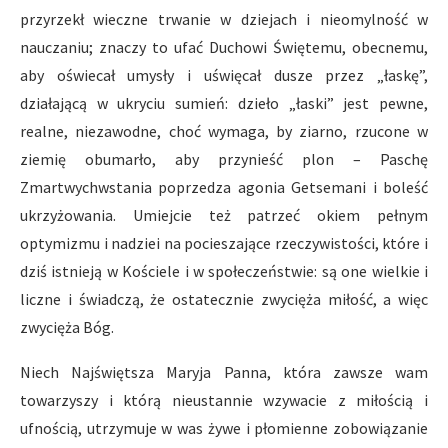
przyrzekł wieczne trwanie w dziejach i nieomylność w
nauczaniu; znaczy to ufać Duchowi Świętemu, obecnemu,
aby oświecał umysły i uświęcał dusze przez „łaskę”,
działającą w ukryciu sumień: dzieło „łaski” jest pewne,
realne, niezawodne, choć wymaga, by ziarno, rzucone w
ziemię obumarło, aby przynieść plon – Paschę
Zmartwychwstania poprzedza agonia Getsemani i boleść
ukrzyżowania. Umiejcie też patrzeć okiem pełnym
optymizmu i nadziei na pocieszające rzeczywistości, które i
dziś istnieją w Kościele i w społeczeństwie: są one wielkie i
liczne i świadczą, że ostatecznie zwycięża miłość, a więc
zwycięża Bóg.
Niech Najświętsza Maryja Panna, która zawsze wam
towarzyszy i którą nieustannie wzywacie z miłością i
ufnością, utrzymuje w was żywe i płomienne zobowiązanie