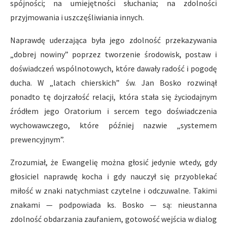
spójności; na umiejętności słuchania; na zdolności
przyjmowania i uszczęśliwiania innych.
Naprawdę uderzająca była jego zdolność przekazywania
„dobrej nowiny” poprzez tworzenie środowisk, postaw i
doświadczeń wspólnotowych, które dawały radość i pogodę
ducha. W „latach chierskich” św. Jan Bosko rozwinął
ponadto tę dojrzałość relacji, która stała się życiodajnym
źródłem jego Oratorium i sercem tego doświadczenia
wychowawczego, które później nazwie „systemem
prewencyjnym”.
Zrozumiał, że Ewangelię można głosić jedynie wtedy, gdy
głosiciel naprawdę kocha i gdy nauczył się przyoblekać
miłość w znaki natychmiast czytelne i odczuwalne. Takimi
znakami — podpowiada ks. Bosko — są: nieustanna
zdolność obdarzania zaufaniem, gotowość wejścia w dialog