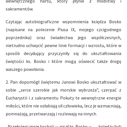
wewnętrznego hartu, który płynie z modlitwy i
sakramentów.
Czytając autobiograficzne wspomnienia księdza Bosko
(napisane na polecenie Piusa IX, mojego czcigodnego
poprzednika) oraz świadectwa jego współczesnych,
nietrudno uchwycić pewne linie formacji i wzrostu, które w
sposób decydujący przyczyniły się do ukształtowania
świętości ks. Bosko i które mogą oświecić także drogę
waszego powołania.
2. Pan dopomógł świętemu Janowi Bosko ukształtować w
sobie „serce szerokie jak morskie wybrzeża”, czerpać z
Eucharystii i z sakramentu Pokuty te wewnętrzne energie
miłości, które nie osłabiają sił człowieka, lecz je wzmacniają,
pomnażają, przetwarzają i rozlewają na innych.
„Przełożeni mnie kochali — pisał ks. Bosko — … koledzy byli