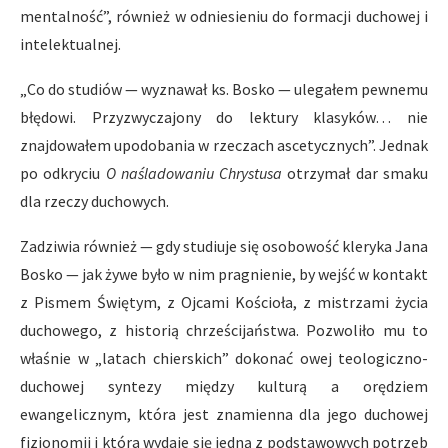
mentalność”, również w odniesieniu do formacji duchowej i
intelektualnej.
„Co do studiów — wyznawał ks. Bosko — ulegałem pewnemu
błędowi. Przyzwyczajony do lektury klasyków… nie
znajdowałem upodobania w rzeczach ascetycznych”. Jednak
po odkryciu
O naśladowaniu Chrystusa
otrzymał dar smaku
dla rzeczy duchowych.
Zadziwia również — gdy studiuje się osobowość kleryka Jana
Bosko — jak żywe było w nim pragnienie, by wejść w kontakt
z Pismem Świętym, z Ojcami Kościoła, z mistrzami życia
duchowego, z historią chrześcijaństwa. Pozwoliło mu to
właśnie w „latach chierskich” dokonać owej teologiczno-
duchowej syntezy między kulturą a orędziem
ewangelicznym, która jest znamienna dla jego duchowej
fizjonomii i która wydaje się jedną z podstawowych potrzeb