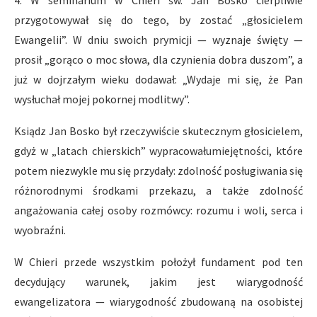
4. W seminarium w Chieri św. Jan Bosko cierpliwie
przygotowywał się do tego, by zostać „głosicielem
Ewangelii”. W dniu swoich prymicji — wyznaje święty —
prosił „gorąco o moc słowa, dla czynienia dobra duszom”, a
już w dojrzałym wieku dodawał: „Wydaje mi się, że Pan
wysłuchał mojej pokornej modlitwy”.
Ksiądz Jan Bosko był rzeczywiście skutecznym głosicielem,
gdyż w „latach chierskich” wypracowałumiejętności, które
potem niezwykle mu się przydały: zdolność posługiwania się
różnorodnymi środkami przekazu, a także zdolność
angażowania całej osoby rozmówcy: rozumu i woli, serca i
wyobraźni.
W Chieri przede wszystkim położył fundament pod ten
decydujący warunek, jakim jest wiarygodność
ewangelizatora — wiarygodność zbudowaną na osobistej