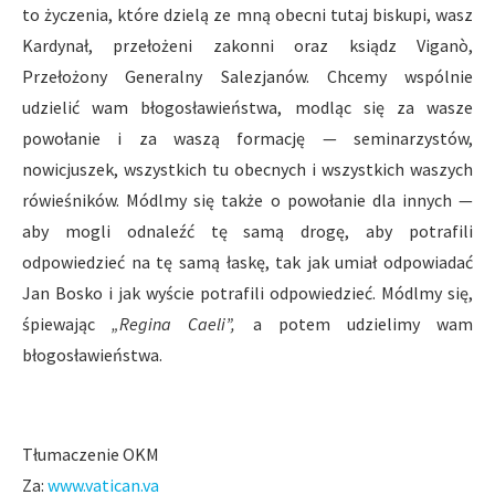
to życzenia, które dzielą ze mną obecni tutaj biskupi, wasz
Kardynał, przełożeni zakonni oraz ksiądz Viganò,
Przełożony Generalny Salezjanów. Chcemy wspólnie
udzielić wam błogosławieństwa, modląc się za wasze
powołanie i za waszą formację — seminarzystów,
nowicjuszek, wszystkich tu obecnych i wszystkich waszych
rówieśników. Módlmy się także o powołanie dla innych —
aby mogli odnaleźć tę samą drogę, aby potrafili
odpowiedzieć na tę samą łaskę, tak jak umiał odpowiadać
Jan Bosko i jak wyście potrafili odpowiedzieć. Módlmy się,
śpiewając
„Regina Caeli”,
a potem udzielimy wam
błogosławieństwa.
Tłumaczenie OKM
Za:
www.vatican.va