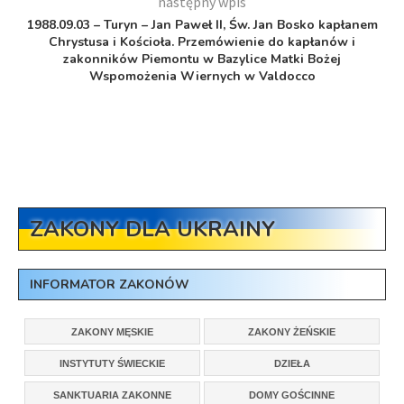
następny wpis
1988.09.03 – Turyn – Jan Paweł II, Św. Jan Bosko kapłanem
Chrystusa i Kościoła. Przemówienie do kapłanów i
zakonników Piemontu w Bazylice Matki Bożej
Wspomożenia Wiernych w Valdocco
ZAKONY DLA UKRAINY
INFORMATOR ZAKONÓW
ZAKONY MĘSKIE
ZAKONY ŻEŃSKIE
INSTYTUTY ŚWIECKIE
DZIEŁA
SANKTUARIA ZAKONNE
DOMY GOŚCINNE