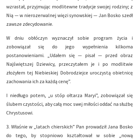
wzrastał, przyjmując modlitewne tradycje swojej rodziny; z
Nią — w nierozerwalnej więzi synowskiej — Jan Bosko szedł
zawsze zdecydowanie.
W dniu obłóczyn wyznaczył sobie program życia i
zobowiązał się do jego wypełnienia kilkoma
postanowieniami. „Udałem się — pisał — przed obraz
Najświętszej Dziewicy, przeczytałem je i po modlitwie
złożyłem tej Niebieskiej Dobrodziejce uroczystą obietnicę
zachowania ich za każdą cenę”.
I niedługo potem, „u stóp ołtarza Maryi”, zobowiązał się
ślubem czystości, aby całą moc swej miłości oddać na służbę
Chrystusowi.
3. Właśnie w „latach chierskich” Pan prowadził Jana Bosko
do tego, by stopniowo kształtował w sobie „nową