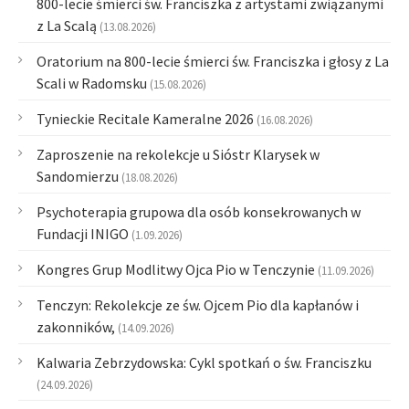
800-lecie śmierci św. Franciszka z artystami związanymi
z La Scalą
(13.08.2026)
Oratorium na 800-lecie śmierci św. Franciszka i głosy z La
Scali w Radomsku
(15.08.2026)
Tynieckie Recitale Kameralne 2026
(16.08.2026)
Zaproszenie na rekolekcje u Sióstr Klarysek w
Sandomierzu
(18.08.2026)
Psychoterapia grupowa dla osób konsekrowanych w
Fundacji INIGO
(1.09.2026)
Kongres Grup Modlitwy Ojca Pio w Tenczynie
(11.09.2026)
Tenczyn: Rekolekcje ze św. Ojcem Pio dla kapłanów i
zakonników,
(14.09.2026)
Kalwaria Zebrzydowska: Cykl spotkań o św. Franciszku
(24.09.2026)