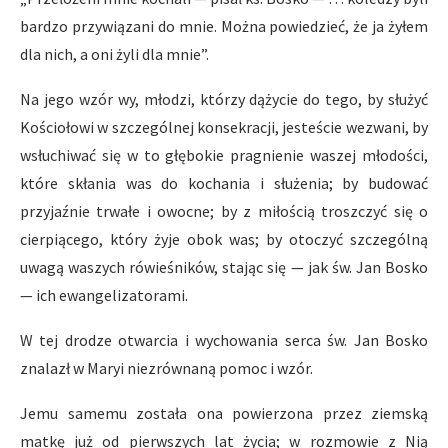
bardzo przywiązani do mnie. Można powiedzieć, że ja żyłem
dla nich, a oni żyli dla mnie”.
Na jego wzór wy, młodzi, którzy dążycie do tego, by służyć
Kościołowi w szczególnej konsekracji, jesteście wezwani, by
wsłuchiwać się w to głębokie pragnienie waszej młodości,
które skłania was do kochania i służenia; by budować
przyjaźnie trwałe i owocne; by z miłością troszczyć się o
cierpiącego, który żyje obok was; by otoczyć szczególną
uwagą waszych rówieśników, stając się — jak św. Jan Bosko
— ich ewangelizatorami.
W tej drodze otwarcia i wychowania serca św. Jan Bosko
znalazł w Maryi niezrównaną pomoc i wzór.
Jemu samemu została ona powierzona przez ziemską
matkę już od pierwszych lat życia; w rozmowie z Nią