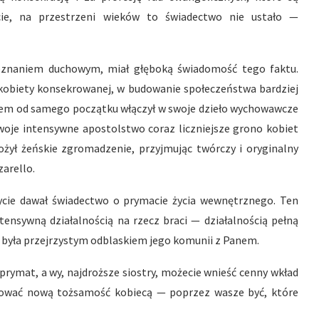
cie, na przestrzeni wieków to świadectwo nie ustało —
eznaniem duchowym, miał głęboką świadomość tego faktu.
 kobiety konsekrowanej, w budowanie społeczeństwa bardziej
dkiem od samego początku włączył w swoje dzieło wychowawcze
woje intensywne apostolstwo coraz liczniejsze grono kobiet
żył żeńskie zgromadzenie, przyjmując twórczy i oryginalny
zarello.
życie dawał świadectwo o prymacie życia wewnętrznego. Ten
tensywną działalnością na rzecz braci — działalnością pełną
ra była przejrzystym odblaskiem jego komunii z Panem.
rymat, a wy, najdroższe siostry, możecie wnieść cenny wkład
onować nową tożsamość kobiecą — poprzez wasze być, które