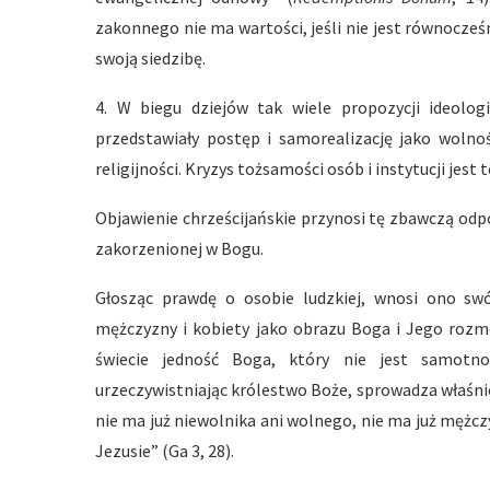
zakonnego nie ma wartości, jeśli nie jest równocześ
swoją siedzibę.
4. W biegu dziejów tak wiele propozycji ideolog
przedstawiały postęp i samorealizację jako wolno
religijności. Kryzys tożsamości osób i instytucji je
Objawienie chrześcijańskie przynosi tę zbawczą odp
zakorzenionej w Bogu.
Głosząc prawdę o osobie ludzkiej, wnosi ono swó
mężczyzny i kobiety jako obrazu Boga i Jego rozm
świecie jedność Boga, który nie jest samotn
urzeczywistniając królestwo Boże, sprowadza właśnie 
nie ma już niewolnika ani wolnego, nie ma już mężcz
Jezusie” (Ga 3, 28).