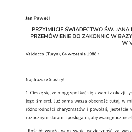
Jan Paweł I
I
PRZYJMIJCIE ŚWIADECTWO ŚW. JANA
PRZEMÓWIENIE DO ZAKONNIC W BAZY
W 
Valdocco (Turyn), 04 września 1988 r.
Najdroższe Siostry!
1. Cieszę się, że mogę spotkać się z wami z okazji t
jego śmierci. Już sama wasza obecność tutaj, w 
różnorodności charyzmatów i powołań, jesteści
rozlicznymi darami i posługami, aby ewangelicznie sł
„Kościół wyraża wam swoją wdzięczność za waszą