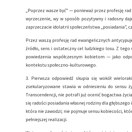
„Poprzez wasze być” — ponieważ przez profesję rad
wyrzeczenie, wy w sposób pozytywny i radosny dajec
zaprzeczacie idolatrii społeczeństwa „posiadania”, 
Przez waszą profesję rad ewangelicznych antycypuje
źródło, sens i ostateczny cel ludzkiego losu. Z te
powiedzenia współczesnym kobietom — jako odpow
kontekstu społeczno-kulturowego.
3. Pierwsza odpowiedź skupia się wokół wieloraki
zsekularyzowane stawia w odniesieniu do sensu ży
Transcendencji, nie potrafi już ocenić bogactwa ży
się radości posiadania własnej rodziny dla głębszego
która nie zawodzi; nie pojmuje sensu kobiecości, k
pełniejszej realizacji.