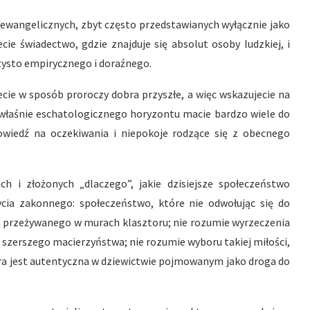
 ewangelicznych, zbyt często przedstawianych wyłącznie jako
ie świadectwo, gdzie znajduje się absolut osoby ludzkiej, i
czysto empirycznego i doraźnego.
cie w sposób proroczy dobra przyszłe, a więc wskazujecie na
go właśnie eschatologicznego horyzontu macie bardzo wiele do
iedź na oczekiwania i niepokoje rodzące się z obecnego
ch i złożonych „dlaczego”, jakie dzisiejsze społeczeństwo
cia zakonnego: społeczeństwo, które nie odwołując się do
cia przeżywanego w murach klasztoru; nie rozumie wyrzeczenia
 i szerszego macierzyństwa; nie rozumie wyboru takiej miłości,
tóra jest autentyczna w dziewictwie pojmowanym jako droga do