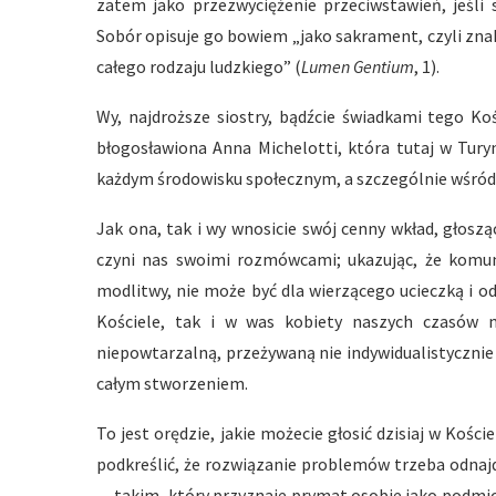
zatem jako przezwyciężenie przeciwstawień, jeśli 
Sobór opisuje go bowiem „jako sakrament, czyli zna
całego rodzaju ludzkiego” (
Lumen Gentium
, 1).
Wy, najdroższe siostry, bądźcie świadkami tego Ko
błogosławiona Anna Michelotti, która tutaj w Tury
każdym środowisku społecznym, a szczególnie wśród 
Jak ona, tak i wy wnosicie swój cenny wkład, głos
czyni nas swoimi rozmówcami; ukazując, że komun
modlitwy, nie może być dla wierzącego ucieczką i odd
Kościele, tak i w was kobiety naszych czasów m
niepowtarzalną, przeżywaną nie indywidualistycznie i 
całym stworzeniem.
To jest orędzie, jakie możecie głosić dzisiaj w Kości
podkreślić, że rozwiązanie problemów trzeba odnaj
— takim, który przyznaje prymat osobie jako podmio