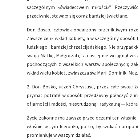
szczególnym «świadectwem miłości»”. Rzeczywiś
przeciwnie, stawało się coraz bardziej świetlane.
Don Bosco, człowiek obdarzony przenikliwym roz
Zawsze cenił wkład kobiety, a w szczególny sposób
ludzkiego i bardziej chrześcijańskiego. Nie przypa
swoją Matkę, Małgorzatę, a następnie wciągnął w s
pochodzących z wszelkich warstw społecznych; zało
wkład wielu kobiet, zwłaszcza św. Marii Dominiki Maz
2. Don Bosko, uczeń Chrystusa, przez całe swoje 
prymat potrafił w sposób przedziwny połączyć z in
ofiarności i radości, niestrudzoną i radykalną — któ
Życie zakonne ma zawsze przed oczami ten właśnie p
właśnie w tym kierunku, po to, by szukać i prop
promieniuje w waszym działać.