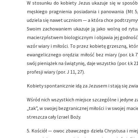
W stosunku do kobiety Jezus ukazuje się w sposób 
męskiego pragnienia posiadania i panowania (Mt 5
udziela się nawet uczniom — a która chce podtrzymyw
Swoim zachowaniem ukazuje ją jako wolną od rytual
macierzyństwem biologicznym i objawia jej godność
wzór wiary i miłości. To przez kobietę grzeszną, któr
ewangelicznego orędzia: miłość bez miary (por. Łk 
swój pieniążek na świątynię, daje wszystko (por. Łk 21
profesji wiary (por. J 11, 27).
Kobiety spontanicznie idą za Jezusem i stają się zwia
Wśród nich wszystkich miejsce szczególne i jedyne
„tak”, w swojej bezgranicznej miłości i w swojej ma
streszcza cały Izrael Boży.
5. Kościół — owoc zbawczego dzieła Chrystusa i mie