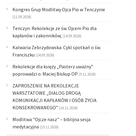
Kongres Grup Modlitwy Ojca Pio w Tenczynie
(11.09.2026)
Tenczyn: Rekolekcje ze św. Ojcem Pio dla
kapłanów i zakonników,
(14.09.2026)
Kalwaria Zebrzydowska: Cykl spotkań o św.
Franciszku
(24.09.2026)
Rekolekcje dla księży „Pasterz uważny”
poprowadzi o. Maciej Biskup OP
(9.11.2026)
ZAPROSZENIE NA REKOLEKCJE
WARSZTATOWE „DIALOG DROGĄ
KOMUNIKACJI KAPŁANÓW I OSÓB ŻYCIA
KONSEKROWANEGO”
(16.11.2026)
Modlitwa "Ojcze nasz" – biblijna sesja
medytacyjna
(19.11.2026)