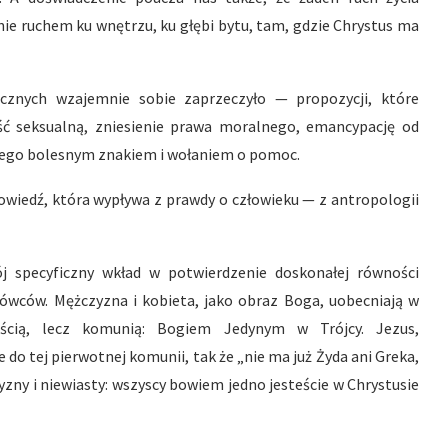
nie ruchem ku wnętrzu, ku głębi bytu, tam, gdzie Chrystus ma
icznych wzajemnie sobie zaprzeczyło — propozycji, które
ść seksualną, zniesienie prawa moralnego, emancypację od
st tego bolesnym znakiem i wołaniem o pomoc.
owiedź, która wypływa z prawdy o człowieku — z antropologii
j specyficzny wkład w potwierdzenie doskonałej równości
ówców. Mężczyzna i kobieta, jako obraz Boga, uobecniają w
ością, lecz komunią: Bogiem Jedynym w Trójcy. Jezus,
do tej pierwotnej komunii, tak że „nie ma już Żyda ani Greka,
yzny i niewiasty: wszyscy bowiem jedno jesteście w Chrystusie