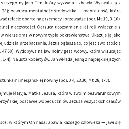
szczególny jako Ten, który wyzwala i zbawia. Wyzwala ją z
, 28); odwraca mentalność środowiska — mentalność, która
ać relacje oparte na przemocy i przewadze (por. Mt 19, 3-10).
nej nieczystości. Odrzuca utożsamienie jej roli wyłącznie z
 w wierze oraz w nowym typie pokrewieństwa. Ukazuje ją jako
ej udziela przebaczenia, Jezus ogłasza to, co jest swoistością
7, 47.50). Wydobywa na jaw hojny gest wdowy, która wrzucając
, 1-4). Na usta kobiety św. Jan wkłada jedną z najpiękniejszych
stunkami mesjańskiej nowiny (por. J 4, 28.30; Mt 28, 1-8).
 zajmuje Maryja, Matka Jezusa, która w swoim bezwarunkowym
cierzyńskiej postawie wobec uczniów Jezusa wszystkich czasów
jsce, w którym On nadal zbawia każdego człowieka — jawi się