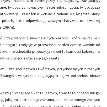
czywy materializm teoretyczny i praktyczny, zamykający
ane, by podtrzymywać cywilizację miłości i życia, by być duszą
ntów wiary… W Kościele wcielacie zadanie Najświętszej Maryi
ch polach, które odpowiadają waszym charyzmatom i waszej
 s. 1097n).
 przejrzystością niewidzialnych wartości, które są realne i
ie bogatą tradycję: w przeszłości bardzo często właśnie od
ctwa — wychodziła propozycja nowej tożsamości kobiecej, w
zwania płynące z otaczającego świata.
obiet — wielkodusznych i twórczych, przychodzących z różnych
 Ewangelii wszystkim znajdującym się w potrzebie, nieraz
 waszej profesji rad ewangelicznych, z waszego apostolskiego
cji, jaką jest konsekracja zakonna, jako nieustannego zaczynu
). A doświadczenie poucza nas także, że żaden ruch życia