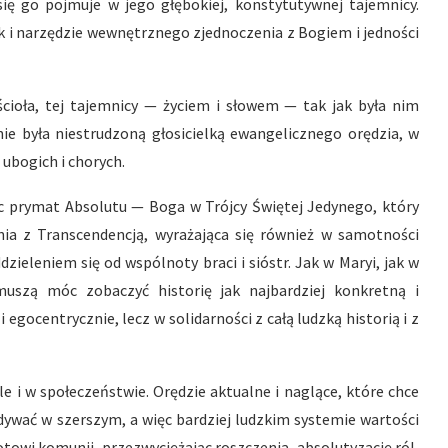
się go pojmuje w jego głębokiej, konstytutywnej tajemnicy.
k i narzędzie wewnętrznego zjednoczenia z Bogiem i jedności
ścioła, tej tajemnicy — życiem i słowem — tak jak była nim
nie była niestrudzoną głosicielką ewangelicznego orędzia, w
ubogich i chorych.
ząc prymat Absolutu — Boga w Trójcy Świętej Jedynego, który
ia z Transcendencją, wyrażająca się również w samotności
zieleniem się od wspólnoty braci i sióstr. Jak w Maryi, jak w
uszą móc zobaczyć historię jak najbardziej konkretną i
egocentrycznie, lecz w solidarności z całą ludzką historią i z
ele i w społeczeństwie. Orędzie aktualne i naglące, które chce
dywać w szerszym, a więc bardziej ludzkim systemie wartości
towi komunii, przezwyciężając roszczenia, absolutyzację ról,