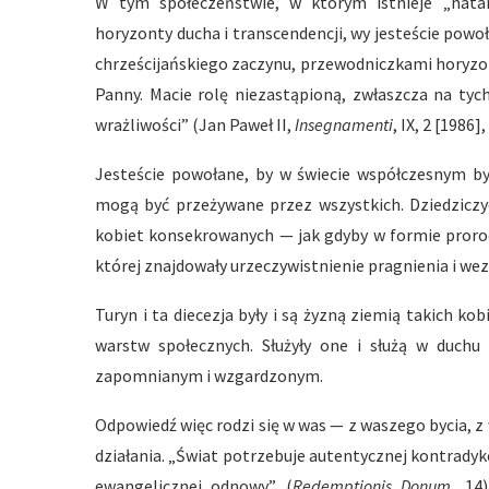
W tym społeczeństwie, w którym istnieje „natar
horyzonty ducha i transcendencji, wy jesteście powoł
chrześcijańskiego zaczynu, przewodniczkami horyzo
Panny. Macie rolę niezastąpioną, zwłaszcza na ty
wrażliwości” (Jan Paweł II,
Insegnamenti
, IX, 2 [1986],
Jesteście powołane, by w świecie współczesnym być
mogą być przeżywane przez wszystkich. Dziedziczyc
kobiet konsekrowanych — jak gdyby w formie proro
której znajdowały urzeczywistnienie pragnienia i we
Turyn i ta diecezja były i są żyzną ziemią takich k
warstw społecznych. Służyły one i służą w duchu
zapomnianym i wzgardzonym.
Odpowiedź więc rodzi się w was — z waszego bycia, z
działania. „Świat potrzebuje autentycznej kontradyk
ewangelicznej odnowy” (
Redemptionis Donum
, 14