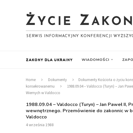
SERWIS INFORMACYJNY KONFERENCJI WYŻSZ
ZAKONY DLA UKRAINY
WIADOMOŚCI
ZAPO
Home
Dokumenty
Dokumenty Kościoła o życiu ko
konsekrowanemu
1988.09.04 – Valdocco (Turyn) – Jan Pa
Wiernych w Valdocco
1988.09.04 – Valdocco (Turyn) – Jan Paweł II, 
wewnętrznego. Przemówienie do zakonnic w b
Valdocco
4 września 1988