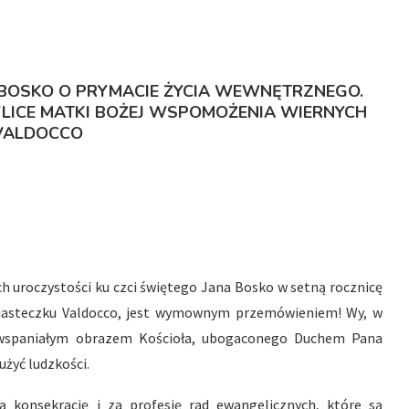
 BOSKO O PRYMACIE ŻYCIA WEWNĘTRZNEGO.
LICE MATKI BOŻEJ WSPOMOŻENIA WIERNYCH
VALDOCCO
ych uroczystości ku czci świętego Jana Bosko w setną rocznicę
miasteczku Valdocco, jest wymownym przemówieniem! Wy, w
e wspaniałym obrazem Kościoła, ubogaconego Duchem Pana
użyć ludzkości.
 konsekrację i za profesję rad ewangelicznych, które są