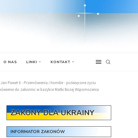
O NAS
LINKI
KONTAKT
Jan Paweł II - Przemówienia i homilie - poświęcone życiu
zemówienie do zakonnic w bazylice Matki Bożej Wspomożenia
ZAKONY DLA UKRAINY
INFORMATOR ZAKONÓW