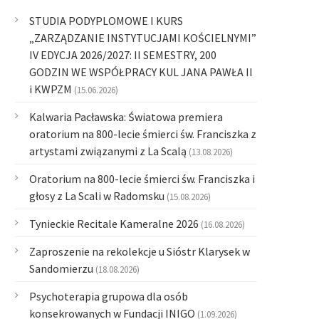
STUDIA PODYPLOMOWE I KURS
„ZARZĄDZANIE INSTYTUCJAMI KOŚCIELNYMI”
IV EDYCJA 2026/2027: II SEMESTRY, 200
GODZIN WE WSPÓŁPRACY KUL JANA PAWŁA II
i KWPZM
(15.06.2026)
Kalwaria Pacławska: Światowa premiera
oratorium na 800-lecie śmierci św. Franciszka z
artystami związanymi z La Scalą
(13.08.2026)
Oratorium na 800-lecie śmierci św. Franciszka i
głosy z La Scali w Radomsku
(15.08.2026)
Tynieckie Recitale Kameralne 2026
(16.08.2026)
Zaproszenie na rekolekcje u Sióstr Klarysek w
Sandomierzu
(18.08.2026)
Psychoterapia grupowa dla osób
konsekrowanych w Fundacji INIGO
(1.09.2026)