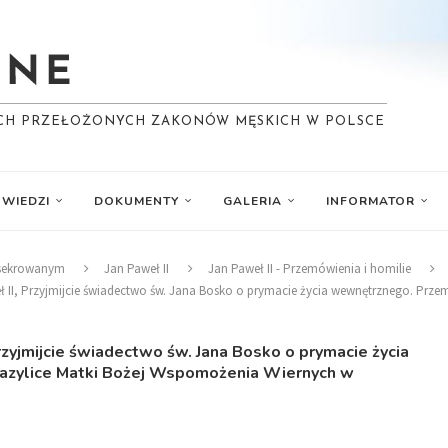
YCH PRZEŁOŻONYCH ZAKONÓW MĘSKICH W POLSCE
WIEDZI
DOKUMENTY
GALERIA
INFORMATOR
nsekrowanym
Jan Paweł II
Jan Paweł II - Przemówienia i homilie
weł II, Przyjmijcie świadectwo św. Jana Bosko o prymacie życia wewnętrznego. Pr
Przyjmijcie świadectwo św. Jana Bosko o prymacie życia
azylice Matki Bożej Wspomożenia Wiernych w