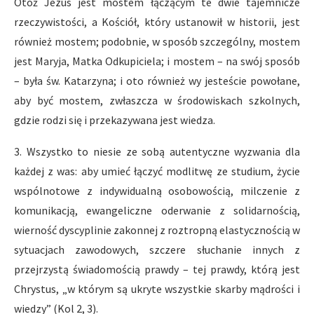
Otóż Jezus jest mostem łączącym te dwie tajemnicze
rzeczywistości, a Kościół, który ustanowił w historii, jest
również mostem; podobnie, w sposób szczególny, mostem
jest Maryja, Matka Odkupiciela; i mostem – na swój sposób
– była św. Katarzyna; i oto również wy jesteście powołane,
aby być mostem, zwłaszcza w środowiskach szkolnych,
gdzie rodzi się i przekazywana jest wiedza.
3. Wszystko to niesie ze sobą autentyczne wyzwania dla
każdej z was: aby umieć łączyć modlitwę ze studium, życie
wspólnotowe z indywidualną osobowością, milczenie z
komunikacją, ewangeliczne oderwanie z solidarnością,
wierność dyscyplinie zakonnej z roztropną elastycznością w
sytuacjach zawodowych, szczere słuchanie innych z
przejrzystą świadomością prawdy – tej prawdy, którą jest
Chrystus, „w którym są ukryte wszystkie skarby mądrości i
wiedzy” (Kol 2, 3).