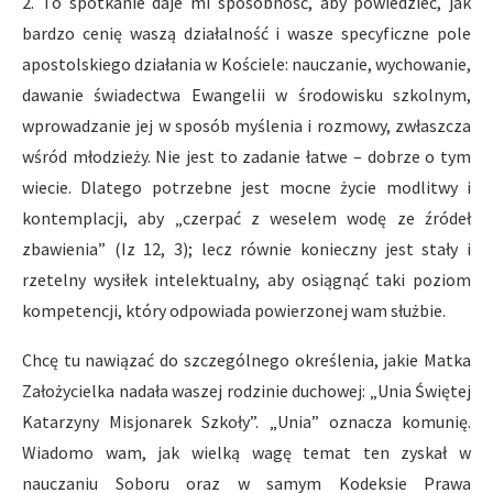
2. To spotkanie daje mi sposobność, aby powiedzieć, jak
bardzo cenię waszą działalność i wasze specyficzne pole
apostolskiego działania w Kościele: nauczanie, wychowanie,
dawanie świadectwa Ewangelii w środowisku szkolnym,
wprowadzanie jej w sposób myślenia i rozmowy, zwłaszcza
wśród młodzieży. Nie jest to zadanie łatwe – dobrze o tym
wiecie. Dlatego potrzebne jest mocne życie modlitwy i
kontemplacji, aby „czerpać z weselem wodę ze źródeł
zbawienia” (Iz 12, 3); lecz równie konieczny jest stały i
rzetelny wysiłek intelektualny, aby osiągnąć taki poziom
kompetencji, który odpowiada powierzonej wam służbie.
Chcę tu nawiązać do szczególnego określenia, jakie Matka
Założycielka nadała waszej rodzinie duchowej: „Unia Świętej
Katarzyny Misjonarek Szkoły”. „Unia” oznacza komunię.
Wiadomo wam, jak wielką wagę temat ten zyskał w
nauczaniu Soboru oraz w samym Kodeksie Prawa