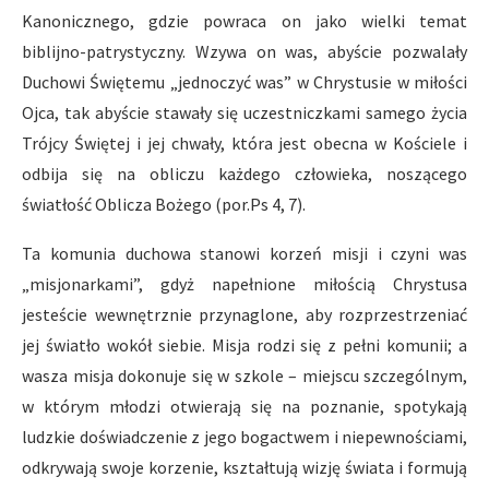
Kanonicznego, gdzie powraca on jako wielki temat
biblijno-patrystyczny. Wzywa on was, abyście pozwalały
Duchowi Świętemu „jednoczyć was” w Chrystusie w miłości
Ojca, tak abyście stawały się uczestniczkami samego życia
Trójcy Świętej i jej chwały, która jest obecna w Kościele i
odbija się na obliczu każdego człowieka, noszącego
światłość Oblicza Bożego (por.Ps 4, 7).
Ta komunia duchowa stanowi korzeń misji i czyni was
„misjonarkami”, gdyż napełnione miłością Chrystusa
jesteście wewnętrznie przynaglone, aby rozprzestrzeniać
jej światło wokół siebie. Misja rodzi się z pełni komunii; a
wasza misja dokonuje się w szkole – miejscu szczególnym,
w którym młodzi otwierają się na poznanie, spotykają
ludzkie doświadczenie z jego bogactwem i niepewnościami,
odkrywają swoje korzenie, kształtują wizję świata i formują