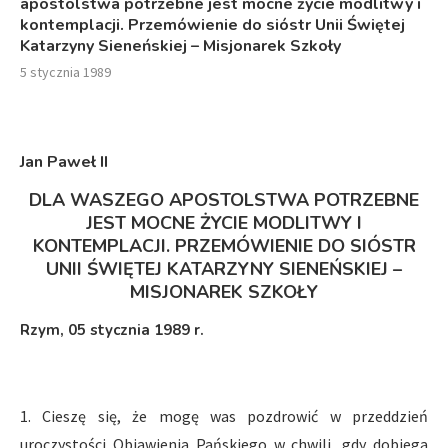
apostolstwa potrzebne jest mocne życie modlitwy i
kontemplacji. Przemówienie do sióstr Unii Świętej
Katarzyny Sieneńskiej – Misjonarek Szkoły
5 stycznia 1989
Jan Paweł I
I
DLA WASZEGO APOSTOLSTWA POTRZEBNE
JEST MOCNE ŻYCIE MODLITWY I
KONTEMPLACJI. PRZEMÓWIENIE DO SIÓSTR
UNII ŚWIĘTEJ KATARZYNY SIENEŃSKIEJ –
MISJONAREK SZKOŁY
Rzym, 05 stycznia 1989 r.
1. Cieszę się, że mogę was pozdrowić w przeddzień
uroczystości Objawienia Pańskiego w chwili, gdy dobiega