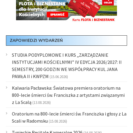
ZAPOWIEDZI WYDARZEŃ
STUDIA PODYPLOMOWE I KURS „ZARZĄDZANIE
INSTYTUCJAMI KOŚCIELNYMI” IV EDYCJA 2026/2027: II
SEMESTRY, 200 GODZIN WE WSPÓŁPRACY KUL JANA
PAWŁA II i KWPZM
(15.06.2026)
Kalwaria Pacławska: Światowa premiera oratorium na
800-lecie śmierci św. Franciszka z artystami związanymi
z La Scalą
(13.08.2026)
Oratorium na 800-lecie śmierci św. Franciszka i głosy z La
Scali w Radomsku
(15.08.2026)
Tynieckie Recitale Kameralne 2026
(16.08.2026)