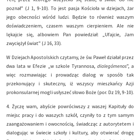
poznał” (J 1, 9-10). To jest pasja Kościoła w dziejach, żar
jego obecności wśród ludzi. Będzie to również waszym
doświadczeniem, czasem waszym cierpieniem. Ale nie
lękajcie się, albowiem Pan powiedział: „Ufajcie, Jam
zwyciężył świat” (J 16, 33).
W Dziejach Apostolskich czytamy, że św. Paweł działał przez
dwa lata w Efezie „w szkole Tyrannosa,
dialegómenos
”, a
więc rozmawiając i prowadząc dialog w sposób tak
przekonujący i skuteczny, iż wszyscy mieszkańcy Azji
prokonsularnej mogli usłyszeć słowo Boże (por. Dz 19, 9-10).
4. Życzę wam, abyście powróciwszy z waszej Kapituły do
miejsc pracy i do waszych szkół, czyniły to z tym samym
zaangażowaniem i owocnością, świadcząc z autorytetem i
dialogując w świecie szkoły i kultury, aby otwierać drogę