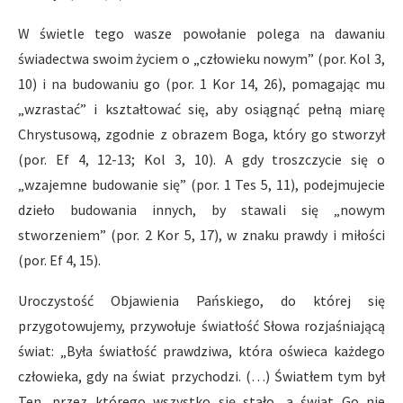
W świetle tego wasze powołanie polega na dawaniu
świadectwa swoim życiem o „człowieku nowym” (por. Kol 3,
10) i na budowaniu go (por. 1 Kor 14, 26), pomagając mu
„wzrastać” i kształtować się, aby osiągnąć pełną miarę
Chrystusową, zgodnie z obrazem Boga, który go stworzył
(por. Ef 4, 12-13; Kol 3, 10). A gdy troszczycie się o
„wzajemne budowanie się” (por. 1 Tes 5, 11), podejmujecie
dzieło budowania innych, by stawali się „nowym
stworzeniem” (por. 2 Kor 5, 17), w znaku prawdy i miłości
(por. Ef 4, 15).
Uroczystość Objawienia Pańskiego, do której się
przygotowujemy, przywołuje światłość Słowa rozjaśniającą
świat: „Była światłość prawdziwa, która oświeca każdego
człowieka, gdy na świat przychodzi. (…) Światłem tym był
Ten, przez którego wszystko się stało, a świat Go nie