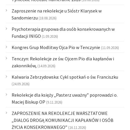
Zaproszenie na rekolekcje u Sióstr Klarysek w
Sandomierzu
(18.08.2026)
Psychoterapia grupowa dla osób konsekrowanych w
Fundacji INIGO
(1.09.2026)
Kongres Grup Modlitwy Ojca Pio w Tenczynie
(11.09.2026)
Tenczyn: Rekolekcje ze św. Ojcem Pio dla kapłanów i
zakonników,
(14.09.2026)
Kalwaria Zebrzydowska: Cykl spotkań o św. Franciszku
(24.09.2026)
Rekolekcje dla księży „Pasterz uważny” poprowadzi o.
Maciej Biskup OP
(9.11.2026)
ZAPROSZENIE NA REKOLEKCJE WARSZTATOWE
„DIALOG DROGĄ KOMUNIKACJI KAPŁANÓW I OSÓB
ŻYCIA KONSEKROWANEGO”
(16.11.2026)