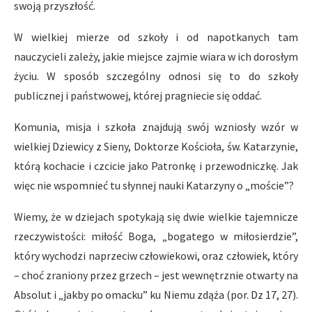
swoją przyszłość.
W wielkiej mierze od szkoły i od napotkanych tam
nauczycieli zależy, jakie miejsce zajmie wiara w ich dorosłym
życiu. W sposób szczególny odnosi się to do szkoły
publicznej i państwowej, której pragniecie się oddać.
Komunia, misja i szkoła znajdują swój wzniosły wzór w
wielkiej Dziewicy z Sieny, Doktorze Kościoła, św. Katarzynie,
którą kochacie i czcicie jako Patronkę i przewodniczkę. Jak
więc nie wspomnieć tu słynnej nauki Katarzyny o „moście”?
Wiemy, że w dziejach spotykają się dwie wielkie tajemnicze
rzeczywistości: miłość Boga, „bogatego w miłosierdzie”,
który wychodzi naprzeciw człowiekowi, oraz człowiek, który
– choć zraniony przez grzech – jest wewnętrznie otwarty na
Absolut i „jakby po omacku” ku Niemu zdąża (por. Dz 17, 27).