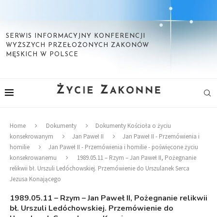
SERWIS INFORMACYJNY KONFERENCJI
WYŻSZYCH PRZEŁOŻONYCH ZAKONÓW
MĘSKICH W POLSCE
Home
Dokumenty
Dokumenty Kościoła o życiu
konsekrowanym
Jan Paweł II
Jan Paweł II - Przemówienia i
homilie
Jan Paweł II - Przemówienia i homilie - poświęcone życiu
konsekrowanemu
1989.05.11 – Rzym – Jan Paweł II, Pożegnanie
relikwii bł. Urszuli Ledóchowskiej. Przemówienie do Urszulanek Serca
Jezusa Konającego
1989.05.11 – Rzym – Jan Paweł II, Pożegnanie relikwii
bł. Urszuli Ledóchowskiej. Przemówienie do