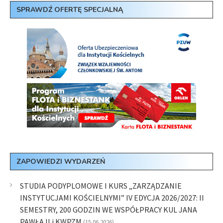
SPRAWDŹ OFERTĘ SPECJALNĄ
ZAPOWIEDZI WYDARZEŃ
STUDIA PODYPLOMOWE I KURS „ZARZĄDZANIE
INSTYTUCJAMI KOŚCIELNYMI” IV EDYCJA 2026/2027: II
SEMESTRY, 200 GODZIN WE WSPÓŁPRACY KUL JANA
PAWŁA II i KWPZM
(15.06.2026)