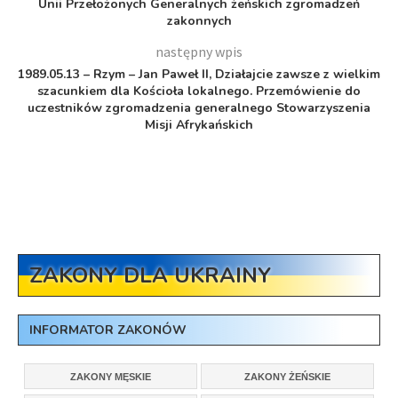
Unii Przełożonych Generalnych żeńskich zgromadzeń
zakonnych
następny wpis
1989.05.13 – Rzym – Jan Paweł II, Działajcie zawsze z wielkim
szacunkiem dla Kościoła lokalnego. Przemówienie do
uczestników zgromadzenia generalnego Stowarzyszenia
Misji Afrykańskich
ZAKONY DLA UKRAINY
INFORMATOR ZAKONÓW
ZAKONY MĘSKIE
ZAKONY ŻEŃSKIE