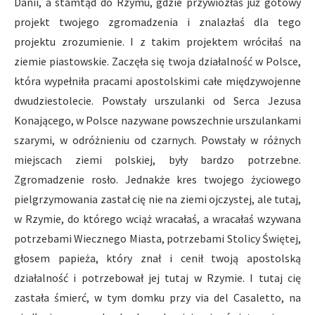
Danii, a stamtąd do Rzymu, gdzie przywiozłaś już gotowy
projekt twojego zgromadzenia i znalazłaś dla tego
projektu zrozumienie. I z takim projektem wróciłaś na
ziemie piastowskie. Zaczęła się twoja działalność w Polsce,
która wypełniła pracami apostolskimi całe międzywojenne
dwudziestolecie. Powstały urszulanki od Serca Jezusa
Konającego, w Polsce nazywane powszechnie urszulankami
szarymi, w odróżnieniu od czarnych. Powstały w różnych
miejscach ziemi polskiej, były bardzo potrzebne.
Zgromadzenie rosło. Jednakże kres twojego życiowego
pielgrzymowania zastał cię nie na ziemi ojczystej, ale tutaj,
w Rzymie, do którego wciąż wracałaś, a wracałaś wzywana
potrzebami Wiecznego Miasta, potrzebami Stolicy Świętej,
głosem papieża, który znał i cenił twoją apostolską
działalność i potrzebował jej tutaj w Rzymie. I tutaj cię
zastała śmierć, w tym domku przy via del Casaletto, na