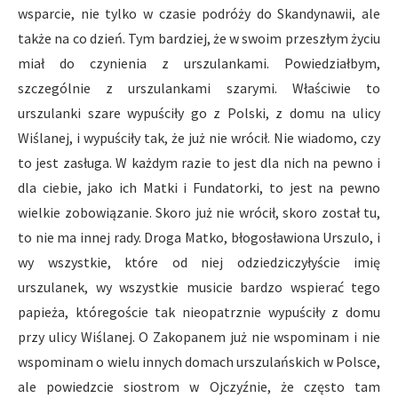
wsparcie, nie tylko w czasie podróży do Skandynawii, ale
także na co dzień. Tym bardziej, że w swoim przeszłym życiu
miał do czynienia z urszulankami. Powiedziałbym,
szczególnie z urszulankami szarymi. Właściwie to
urszulanki szare wypuściły go z Polski, z domu na ulicy
Wiślanej, i wypuściły tak, że już nie wrócił. Nie wiadomo, czy
to jest zasługa. W każdym razie to jest dla nich na pewno i
dla ciebie, jako ich Matki i Fundatorki, to jest na pewno
wielkie zobowiązanie. Skoro już nie wrócił, skoro został tu,
to nie ma innej rady. Droga Matko, błogosławiona Urszulo, i
wy wszystkie, które od niej odziedziczyłyście imię
urszulanek, wy wszystkie musicie bardzo wspierać tego
papieża, któregoście tak nieopatrznie wypuściły z domu
przy ulicy Wiślanej. O Zakopanem już nie wspominam i nie
wspominam o wielu innych domach urszulańskich w Polsce,
ale powiedzcie siostrom w Ojczyźnie, że często tam