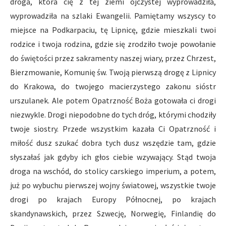
droga, która cię z tej ziemi ojczystej wyprowadziła,
wyprowadziła na szlaki Ewangelii. Pamiętamy wszyscy to
miejsce na Podkarpaciu, tę Lipnicę, gdzie mieszkali twoi
rodzice i twoja rodzina, gdzie się zrodziło twoje powołanie
do świętości przez sakramenty naszej wiary, przez Chrzest,
Bierzmowanie, Komunię św. Twoją pierwszą drogę z Lipnicy
do Krakowa, do twojego macierzystego zakonu sióstr
urszulanek. Ale potem Opatrzność Boża gotowała ci drogi
niezwykle. Drogi niepodobne do tych dróg, którymi chodziły
twoje siostry. Przede wszystkim kazała Ci Opatrzność i
miłość dusz szukać dobra tych dusz wszędzie tam, gdzie
słyszałaś jak gdyby ich głos ciebie wzywający. Stąd twoja
droga na wschód, do stolicy carskiego imperium, a potem,
już po wybuchu pierwszej wojny światowej, wszystkie twoje
drogi po krajach Europy Północnej, po krajach
skandynawskich, przez Szwecję, Norwegię, Finlandię do