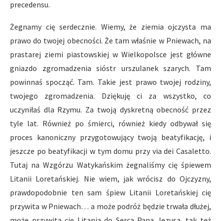
precedensu.
Żegnamy cię serdecznie. Wiemy, że ziemia ojczysta ma
prawo do twojej obecności. Że tam właśnie w Pniewach, na
prastarej ziemi piastowskiej w Wielkopolsce jest główne
gniazdo zgromadzenia sióstr urszulanek szarych. Tam
powinnaś spocząć. Tam. Takie jest prawo twojej rodziny,
twojego zgromadzenia. Dziękuję ci za wszystko, co
uczyniłaś dla Rzymu. Za twoją dyskretną obecność przez
tyle lat. Również po śmierci, również kiedy odbywał się
proces kanoniczny przygotowujący twoją beatyfikację, i
jeszcze po beatyfikacji w tym domu przy via dei Casaletto.
Tutaj na Wzgórzu Watykańskim żegnaliśmy cię śpiewem
Litanii Loretańskiej. Nie wiem, jak wrócisz do Ojczyzny,
prawdopodobnie ten sam śpiew Litanii Loretańskiej cię
przywita w Pniewach… a może podróż będzie trwała dłużej,
może przywita cię Litania do Serca Pana Jezusa, tak też