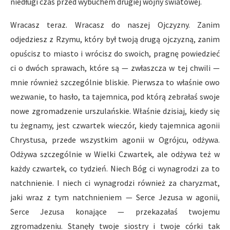
niedługi czas przed wybuchem drugiej wojny światowej.
Wracasz teraz. Wracasz do naszej Ojczyzny. Zanim
odjedziesz z Rzymu, który był twoją drugą ojczyzną, zanim
opuścisz to miasto i wrócisz do swoich, pragnę powiedzieć
ci o dwóch sprawach, które są — zwłaszcza w tej chwili —
mnie również szczególnie bliskie. Pierwsza to właśnie owo
wezwanie, to hasło, ta tajemnica, pod którą zebrałaś swoje
nowe zgromadzenie urszulańskie. Właśnie dzisiaj, kiedy się
tu żegnamy, jest czwartek wieczór, kiedy tajemnica agonii
Chrystusa, przede wszystkim agonii w Ogrójcu, odżywa.
Odżywa szczególnie w Wielki Czwartek, ale odżywa też w
każdy czwartek, co tydzień. Niech Bóg ci wynagrodzi za to
natchnienie. I niech ci wynagrodzi również za charyzmat,
jaki wraz z tym natchnieniem — Serce Jezusa w agonii,
Serce Jezusa konające — przekazałaś twojemu
zgromadzeniu. Stanęły twoje siostry i twoje córki tak