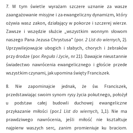
7. W tym świetle wyrażam szczere uznanie za wasze
zaangażowanie misyjne i za ewangeliczny dynamizm, który
ożywia wasz zakon, działający w pokorze i szczerej wierze.
Zawsze i wszędzie służcie „wszystkim wonnym słowom
naszego Pana Jezusa Chrystusa” (por.
2 List do wiernych
, 2).
Uprzywilejowujcie ubogich i słabych, chorych i żebraków
przy drodze (por.
Reguła i życie
, nr 21). Dawajcie nieustannie
świadectwo nawrócenia ewangelicznego i głoście przede
wszystkim czynami, jak upomina święty Franciszek.
8. Nie zapominajcie jednak, że św. Franciszek,
przedstawiając swoim synom rysy życia pokutnego, położył
u podstaw całej budowli duchowej ewangeliczne
przykazanie miłości (por.
1 List do wiernych
, 1,1). Nie ma
prawdziwego nawrócenia, jeśli miłość nie kształtuje
najpierw waszych serc, zanim promieniuje ku braciom.