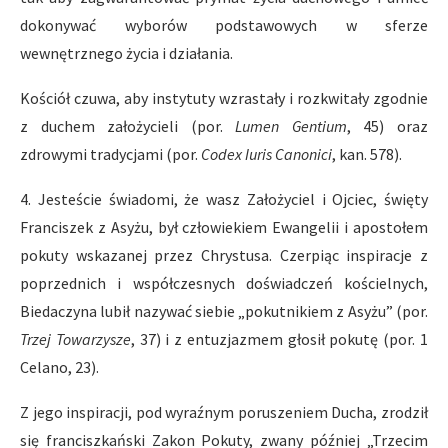
dokonywać wyborów podstawowych w sferze
wewnętrznego życia i działania.
Kościół czuwa, aby instytuty wzrastały i rozkwitały zgodnie
z duchem założycieli (por.
Lumen Gentium
, 45) oraz
zdrowymi tradycjami (por.
Codex Iuris Canonici
, kan. 578).
4. Jesteście świadomi, że wasz Założyciel i Ojciec, święty
Franciszek z Asyżu, był człowiekiem Ewangelii i apostołem
pokuty wskazanej przez Chrystusa. Czerpiąc inspiracje z
poprzednich i współczesnych doświadczeń kościelnych,
Biedaczyna lubił nazywać siebie „pokutnikiem z Asyżu” (por.
Trzej Towarzysze
, 37) i z entuzjazmem głosił pokutę (por. 1
Celano, 23).
Z jego inspiracji, pod wyraźnym poruszeniem Ducha, zrodził
się franciszkański Zakon Pokuty, zwany później „Trzecim