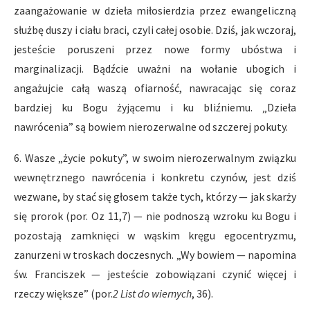
zaangażowanie w dzieła miłosierdzia przez ewangeliczną
służbę duszy i ciału braci, czyli całej osobie. Dziś, jak wczoraj,
jesteście poruszeni przez nowe formy ubóstwa i
marginalizacji. Bądźcie uważni na wołanie ubogich i
angażujcie całą waszą ofiarność, nawracając się coraz
bardziej ku Bogu żyjącemu i ku bliźniemu. „Dzieła
nawrócenia” są bowiem nierozerwalne od szczerej pokuty.
6. Wasze „życie pokuty”, w swoim nierozerwalnym związku
wewnętrznego nawrócenia i konkretu czynów, jest dziś
wezwane, by stać się głosem także tych, którzy — jak skarży
się prorok (por. Oz 11,7) — nie podnoszą wzroku ku Bogu i
pozostają zamknięci w wąskim kręgu egocentryzmu,
zanurzeni w troskach doczesnych. „Wy bowiem — napomina
św. Franciszek — jesteście zobowiązani czynić więcej i
rzeczy większe” (por.
2 List do wiernych
, 36).