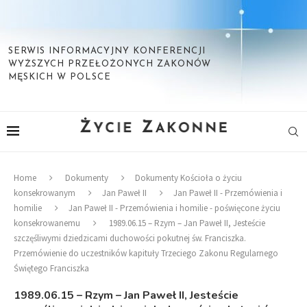
SERWIS INFORMACYJNY KONFERENCJI
WYŻSZYCH PRZEŁOŻONYCH ZAKONÓW
MĘSKICH W POLSCE
Home
Dokumenty
Dokumenty Kościoła o życiu
konsekrowanym
Jan Paweł II
Jan Paweł II - Przemówienia i
homilie
Jan Paweł II - Przemówienia i homilie - poświęcone życiu
konsekrowanemu
1989.06.15 – Rzym – Jan Paweł II, Jesteście
szczęśliwymi dziedzicami duchowości pokutnej św. Franciszka.
Przemówienie do uczestników kapituły Trzeciego Zakonu Regularnego
Świętego Franciszka
1989.06.15 – Rzym – Jan Paweł II, Jesteście