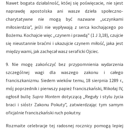
Nawet bogata działalność, któej się poświęcacie, nie sjest
naprawdę apostolska ani wasze dzieła społeczno-
charytatywne nie mogą być nazwane „uczynkami
miłosierdzia”, jeśli nie wypływają z serca kochającego po
Bożemu. Kochajcie więc „czynem i prawdą” (1 J 3,18), czujcie
się nieustannie braćmi i ukazujcie czynem miłość, jaka jest
między wami, jak zachęcał wasz seraficki Ojciec.
9. Nie mogę zakończyć bez przypomnienia wydarzenia
szczególnej wagi dla waszego zakonu i całego
franciszkanizmu. Siedem wieków temu, 18 sierpnia 1289 r.,
mój poprzednik i pierwszy papież franciszkański, Mikołaj IV,
ogłosił bullę
Supra Montem
dotyczącą „Reguły i stylu życia
braci i sióstr Zakonu Pokuty”, zatwierdzając tym samym
oficjalnie franciszkański ruch pokutny.
Rozmaite celebracje tej radosnej rocznicy pomogą lepiej