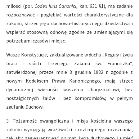
miłości (por.
Codex Iuris Canonici
, kan. 631 §1), ma zadanie
rozpoznawać i pogłębiać wartości charakterystyczne dla
zakonu, strzec jego duchowo-historycznego dziedzictwa i
wspierać stosowną odnowę zgodne ze zmieniającymi się
potrzebami czasów i miejsc.
Wasze Konstytucje, zaktualizowane w duchu „Reguły i życia
braci i sióstr Trzeciego Zakonu św. Franciszka”,
zatwierdzonej przeze mnie 8 grudnia 1982 r. zgodnie z
nowym Kodeksem Prawa Kanonicznego, mają strzec
dynamicznej wierności waszemu charyzmatowi, bez
nostalgicznych żalów i bez kompromisów, w pełnym
zaufaniu Duchowi.
3. Tożsamość ewangeliczna i misja kościelna waszego
zakonu wymagają wrażliwości i roztropnego rozeznania,
tak aby zagwarantować prymat życia duchowego i umieć