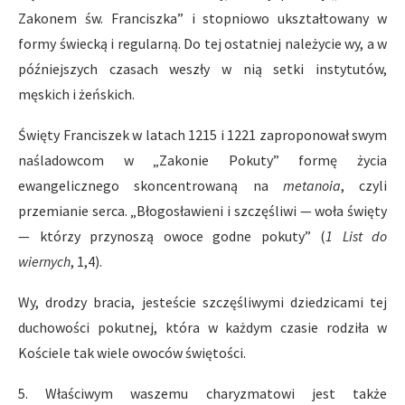
Zakonem św. Franciszka” i stopniowo ukształtowany w
formy świecką i regularną. Do tej ostatniej należycie wy, a w
późniejszych czasach weszły w nią setki instytutów,
męskich i żeńskich.
Święty Franciszek w latach 1215 i 1221 zaproponował swym
naśladowcom w „Zakonie Pokuty” formę życia
ewangelicznego skoncentrowaną na
metanoia
, czyli
przemianie serca. „Błogosławieni i szczęśliwi — woła święty
— którzy przynoszą owoce godne pokuty” (
1 List do
wiernych
, 1,4).
Wy, drodzy bracia, jesteście szczęśliwymi dziedzicami tej
duchowości pokutnej, która w każdym czasie rodziła w
Kościele tak wiele owoców świętości.
5. Właściwym waszemu charyzmatowi jest także