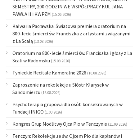
SEMESTRY, 200 GODZIN WE WSPÓŁPRACY KUL JANA
PAWŁA II i KWPZM
(15.06.2026)
Kalwaria Pacławska: Światowa premiera oratorium na
800-lecie śmierci św. Franciszka z artystami związanymi
z La Scalą
(13.08.2026)
Oratorium na 800-lecie śmierci św. Franciszka i głosy z La
Scali w Radomsku
(15.08.2026)
Tynieckie Recitale Kameralne 2026
(16.08.2026)
Zaproszenie na rekolekcje u Sióstr Klarysek w
Sandomierzu
(18.08.2026)
Psychoterapia grupowa dla osób konsekrowanych w
Fundacji INIGO
(1.09.2026)
Kongres Grup Modlitwy Ojca Pio w Tenczynie
(11.09.2026)
Tenczyn: Rekolekcje ze św. Ojcem Pio dla kapłanów i