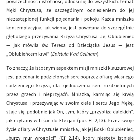
powszechność i istotność, odnosi się do wszystkich: temat
Męki Chrystusa, ze szczególnym odniesieniem do jej
niezastąpionej funkcji pojednania i pokoju. Każda mniszka
kontemplacyjna, jak wiemy, jest powołana do szczególnie
głębokiego przeżywania Krzyża Chrystusa. Jej Oblubieniec
— jak mówiła św. Teresa od Dzieciątka Jezus — jest
„Oblubieńcem krwi” (
Epistula V ad Celinam
).
To znaczy, że istotnym aspektem misji mniszki klauzurowej
jest pojednanie podzielonych serc poprzez ofiarę własnego
codziennego krzyża, dla zjednoczenia serc rozdzielonych
przez grzech i nieprzyjaźń. Mniszka, karmiąc się krwią
Chrystusa i przeżywając w swoim ciele i sercu Jego Mękę,
staje się, podobnie jak On, tym, który „przybliża dalekich”,
jak czytamy w Liście do Efezjan (por. Ef 2,13). Przez swoje
życie ofiary w Chrystusie mniszka, jak jej Boski Oblubieniec,
„burzy mur wrogości” (Ef 2,14), który niestety istnieje