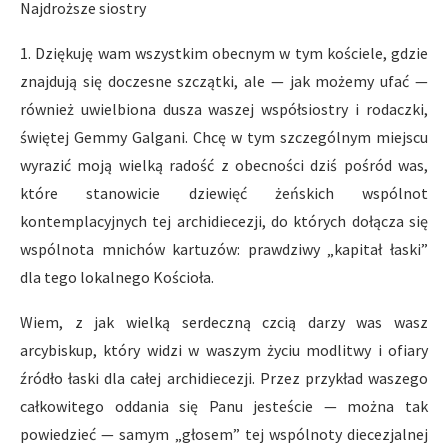
Najdroższe siostry
1. Dziękuję wam wszystkim obecnym w tym kościele, gdzie
znajdują się doczesne szczątki, ale — jak możemy ufać —
również uwielbiona dusza waszej współsiostry i rodaczki,
świętej Gemmy Galgani. Chcę w tym szczególnym miejscu
wyrazić moją wielką radość z obecności dziś pośród was,
które stanowicie dziewięć żeńskich wspólnot
kontemplacyjnych tej archidiecezji, do których dołącza się
wspólnota mnichów kartuzów: prawdziwy „kapitał łaski”
dla tego lokalnego Kościoła.
Wiem, z jak wielką serdeczną czcią darzy was wasz
arcybiskup, który widzi w waszym życiu modlitwy i ofiary
źródło łaski dla całej archidiecezji. Przez przykład waszego
całkowitego oddania się Panu jesteście — można tak
powiedzieć — samym „głosem” tej wspólnoty diecezjalnej