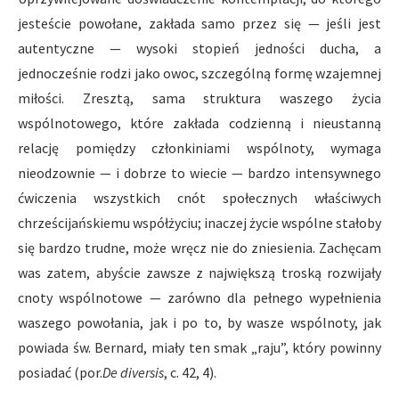
jesteście powołane, zakłada samo przez się — jeśli jest
autentyczne — wysoki stopień jedności ducha, a
jednocześnie rodzi jako owoc, szczególną formę wzajemnej
miłości. Zresztą, sama struktura waszego życia
wspólnotowego, które zakłada codzienną i nieustanną
relację pomiędzy członkiniami wspólnoty, wymaga
nieodzownie — i dobrze to wiecie — bardzo intensywnego
ćwiczenia wszystkich cnót społecznych właściwych
chrześcijańskiemu współżyciu; inaczej życie wspólne stałoby
się bardzo trudne, może wręcz nie do zniesienia. Zachęcam
was zatem, abyście zawsze z największą troską rozwijały
cnoty wspólnotowe — zarówno dla pełnego wypełnienia
waszego powołania, jak i po to, by wasze wspólnoty, jak
powiada św. Bernard, miały ten smak „raju”, który powinny
posiadać (por.
De diversis
, c. 42, 4).