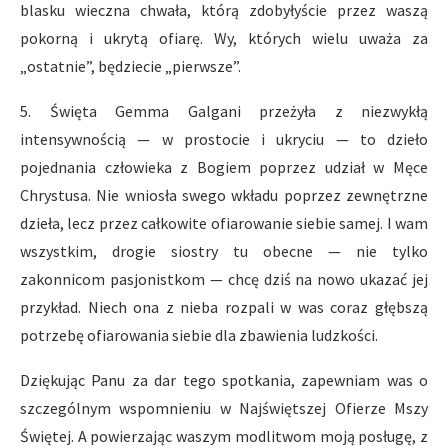
blasku wieczna chwała, którą zdobyłyście przez waszą
pokorną i ukrytą ofiarę. Wy, których wielu uważa za
„ostatnie”, będziecie „pierwsze”.
5. Święta Gemma Galgani przeżyła z niezwykłą
intensywnością — w prostocie i ukryciu — to dzieło
pojednania człowieka z Bogiem poprzez udział w Męce
Chrystusa. Nie wniosła swego wkładu poprzez zewnętrzne
dzieła, lecz przez całkowite ofiarowanie siebie samej. I wam
wszystkim, drogie siostry tu obecne — nie tylko
zakonnicom pasjonistkom — chcę dziś na nowo ukazać jej
przykład. Niech ona z nieba rozpali w was coraz głębszą
potrzebę ofiarowania siebie dla zbawienia ludzkości.
Dziękując Panu za dar tego spotkania, zapewniam was o
szczególnym wspomnieniu w Najświętszej Ofierze Mszy
Świętej. A powierzając waszym modlitwom moją posługę, z