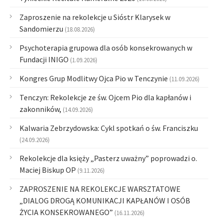
Zaproszenie na rekolekcje u Sióstr Klarysek w
Sandomierzu
(18.08.2026)
Psychoterapia grupowa dla osób konsekrowanych w
Fundacji INIGO
(1.09.2026)
Kongres Grup Modlitwy Ojca Pio w Tenczynie
(11.09.2026)
Tenczyn: Rekolekcje ze św. Ojcem Pio dla kapłanów i
zakonników,
(14.09.2026)
Kalwaria Zebrzydowska: Cykl spotkań o św. Franciszku
(24.09.2026)
Rekolekcje dla księży „Pasterz uważny” poprowadzi o.
Maciej Biskup OP
(9.11.2026)
ZAPROSZENIE NA REKOLEKCJE WARSZTATOWE
„DIALOG DROGĄ KOMUNIKACJI KAPŁANÓW I OSÓB
ŻYCIA KONSEKROWANEGO”
(16.11.2026)