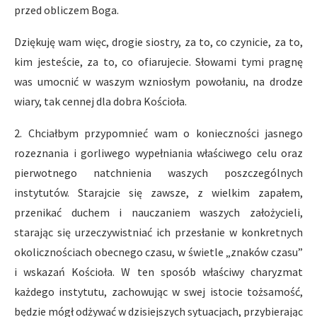
przed obliczem Boga.
Dziękuję wam więc, drogie siostry, za to, co czynicie, za to,
kim jesteście, za to, co ofiarujecie. Słowami tymi pragnę
was umocnić w waszym wzniosłym powołaniu, na drodze
wiary, tak cennej dla dobra Kościoła.
2. Chciałbym przypomnieć wam o konieczności jasnego
rozeznania i gorliwego wypełniania właściwego celu oraz
pierwotnego natchnienia waszych poszczególnych
instytutów. Starajcie się zawsze, z wielkim zapałem,
przenikać duchem i nauczaniem waszych założycieli,
starając się urzeczywistniać ich przesłanie w konkretnych
okolicznościach obecnego czasu, w świetle „znaków czasu”
i wskazań Kościoła. W ten sposób właściwy charyzmat
każdego instytutu, zachowując w swej istocie tożsamość,
będzie mógł odżywać w dzisiejszych sytuacjach, przybierając