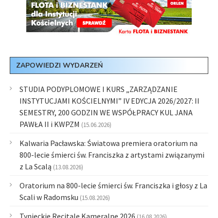
ZAPOWIEDZI WYDARZEŃ
STUDIA PODYPLOMOWE I KURS „ZARZĄDZANIE
INSTYTUCJAMI KOŚCIELNYMI” IV EDYCJA 2026/2027: II
SEMESTRY, 200 GODZIN WE WSPÓŁPRACY KUL JANA
PAWŁA II i KWPZM
(15.06.2026)
Kalwaria Pacławska: Światowa premiera oratorium na
800-lecie śmierci św. Franciszka z artystami związanymi
z La Scalą
(13.08.2026)
Oratorium na 800-lecie śmierci św. Franciszka i głosy z La
Scali w Radomsku
(15.08.2026)
Tynieckie Recitale Kameralne 2026
(16.08.2026)