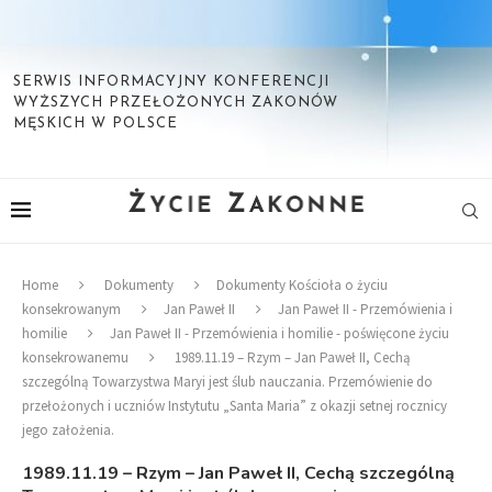
SERWIS INFORMACYJNY KONFERENCJI
WYŻSZYCH PRZEŁOŻONYCH ZAKONÓW
MĘSKICH W POLSCE
Home
Dokumenty
Dokumenty Kościoła o życiu
konsekrowanym
Jan Paweł II
Jan Paweł II - Przemówienia i
homilie
Jan Paweł II - Przemówienia i homilie - poświęcone życiu
konsekrowanemu
1989.11.19 – Rzym – Jan Paweł II, Cechą
szczególną Towarzystwa Maryi jest ślub nauczania. Przemówienie do
przełożonych i uczniów Instytutu „Santa Maria” z okazji setnej rocznicy
jego założenia.
1989.11.19 – Rzym – Jan Paweł II, Cechą szczególną