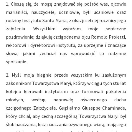
1. Cieszę się, że mogę znajdować się pośród was, ojcowie
marianiści, nauczyciele, uczniowie, byli uczniowie oraz
rodziny Instytutu Santa Maria, z okazji setnej rocznicy jego
założenia. Wszystkim wyrażam moje serdeczne
pozdrowienie; dziękuję czcigodnemu ojcu Romolo Proietti,
rektorowi i dyrektorowi instytutu, za uprzejme i znaczące
słowa, jakimi zechciał nas wprowadzić to rodzinne
spotkanie.
2. Myśl moja biegnie przede wszystkim ku zasłużonym
zakonnikom Towarzystwa Maryi, którzy w ciągu tych stu lat
kolejno kierowali instytutem oraz formowali pokolenia
młodych, według naprawdę oświeconego ducha
czcigodnego Założyciela, Guglielmo Giuseppe Chaminade,
który chciał, aby cechą szczególną Towarzystwa Maryi był
ślub nauczania; lecz nauczania ożywionego wiarą, mającego