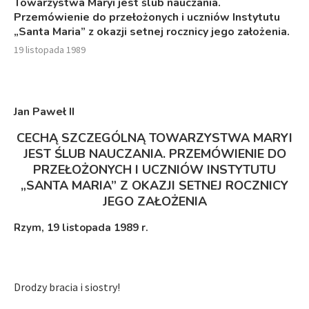
Towarzystwa Maryi jest ślub nauczania.
Przemówienie do przełożonych i uczniów Instytutu
„Santa Maria” z okazji setnej rocznicy jego założenia.
19 listopada 1989
J
an Paweł I
I
CECHĄ SZCZEGÓLNĄ TOWARZYSTWA MARYI
JEST ŚLUB NAUCZANIA. PRZEMÓWIENIE DO
PRZEŁOŻONYCH I UCZNIÓW INSTYTUTU
„SANTA MARIA” Z OKAZJI SETNEJ ROCZNICY
JEGO ZAŁOŻENIA
Rzym, 19 listopada 1989 r.
Drodzy bracia i siostry!