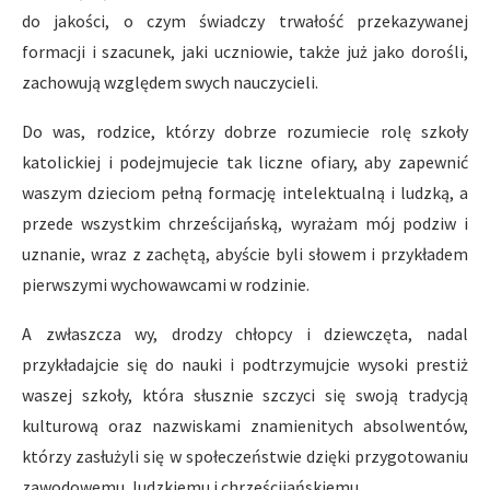
do jakości, o czym świadczy trwałość przekazywanej
formacji i szacunek, jaki uczniowie, także już jako dorośli,
zachowują względem swych nauczycieli.
Do was, rodzice, którzy dobrze rozumiecie rolę szkoły
katolickiej i podejmujecie tak liczne ofiary, aby zapewnić
waszym dzieciom pełną formację intelektualną i ludzką, a
przede wszystkim chrześcijańską, wyrażam mój podziw i
uznanie, wraz z zachętą, abyście byli słowem i przykładem
pierwszymi wychowawcami w rodzinie.
A zwłaszcza wy, drodzy chłopcy i dziewczęta, nadal
przykładajcie się do nauki i podtrzymujcie wysoki prestiż
waszej szkoły, która słusznie szczyci się swoją tradycją
kulturową oraz nazwiskami znamienitych absolwentów,
którzy zasłużyli się w społeczeństwie dzięki przygotowaniu
zawodowemu, ludzkiemu i chrześcijańskiemu.