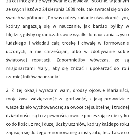
za cel integralne wychowanie człowieka. Istotnie, w jednym
ze swych listów z 24 sierpnia 1839 roku tak zwracał się on do
swoich współbraci: „Do was należy zadanie uświadomić tym,
którzy angażują się w nauczanie, jak bardzo byliby w
błędzie, gdyby ograniczali swoje wysiłki do nauczania czysto
ludzkiego i wkładali całą troskę i chwałę w formowanie
uczonych, a nie chrześcijan, albo w zdobywanie sobie
światowej reputacji. Zapomnieliby wówczas, że są
misjonarzami Maryi, aby się zniżać i upokarzać do roli
rzemieślników nauczania.”
3. Z tej okazji wyrażam wam, drodzy ojcowie Marianiści,
moją żywą wdzięczność za gorliwość, z jaką prowadzicie
wasze dzieło wychowawcze; za owoce tej subtelnej i trudnej
działalności; są to z pewnością owoce pocieszające nie tylko
co do ilości, z racji dużej liczby uczniów, którzy każdego roku
zapisują się do tego renomowanego instytutu, lecz także co