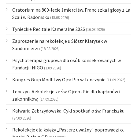
Oratorium na 800-lecie śmierci św. Franciszka i głosy z La
Scali w Radomsku
(15.08.2026)
Tynieckie Recitale Kameralne 2026
(16.08.2026)
Zaproszenie na rekolekcje u Sióstr Klarysek w
Sandomierzu
(18.08.2026)
Psychoterapia grupowa dla osób konsekrowanych w
Fundacji INIGO
(1.09.2026)
Kongres Grup Modlitwy Ojca Pio w Tenczynie
(11.09.2026)
Tenczyn: Rekolekcje ze św. Ojcem Pio dla kapłanów i
zakonników,
(14.09.2026)
Kalwaria Zebrzydowska: Cykl spotkań o św. Franciszku
(24.09.2026)
Rekolekcje dla księży „Pasterz uważny” poprowadzi o.