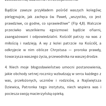
Bądźcie zawsze przykładem pośród waszych kolegów;
pielęgnujcie, jak zachęca św. Paweł, „wszystko, co jest
prawdziwe, co godne, co sprawiedliwe” (Flp 4,8). Walczcie
przeciwko wszelkiemu egoizmowi: bądźcie ofiarni,
zaangażowani i odpowiedzialni. Kościół patrzy na was z
miłością i nadzieją. A wy z kolei patrzcie na Kościół, a
odkryjecie w nim oblicze Chrystusa — proroka prawdy,
towarzysza waszego życia, przewodnika na waszej drodze.
4. Niech moje błogosławieństwo umocni postanowienia,
jakie obchody setnej rocznicy wzbudzają w sercu każdego z
was, przełożonych, uczniów i rodziców, a Najświętsza
Dziewica, Patronka tego instytutu, niech wspiera was i
pociesza swoją macierzyńską opieką.