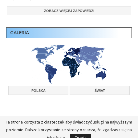
ZOBACZ WIĘCEJ ZAPOWIEDZI
GALERIA
POLSKA
ŚWIAT
Ta strona korzysta z ciasteczek aby świadczyć usługi na najwyższym
Copyright © 2026, Konferencja Wyższych Przełożonych Zakonów Męskich w
poziomie. Dalsze korzystanie ze strony oznacza, że zgadzasz się na
Polsce.
Realizacja:
FullStackAdmin - opieka administracyjna nad serwerami
ich użycie.
Zgoda