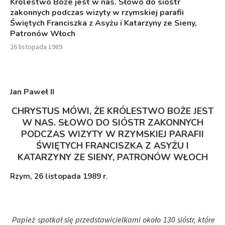
Królestwo Boże jest w nas. Słowo do sióstr
zakonnych podczas wizyty w rzymskiej parafii
Świętych Franciszka z Asyżu i Katarzyny ze Sieny,
Patronów Włoch
26 listopada 1989
Jan Paweł I
I
CHRYSTUS MÓWI, ŻE KRÓLESTWO BOŻE JEST
W NAS. SŁOWO DO SIÓSTR ZAKONNYCH
PODCZAS WIZYTY W RZYMSKIEJ PARAFII
ŚWIĘTYCH FRANCISZKA Z ASYŻU I
KATARZYNY ZE SIENY, PATRONÓW WŁOCH
Rzym, 26 listopada 1989 r.
Papież spotkał się przedstawicielkami około 130 sióstr, które