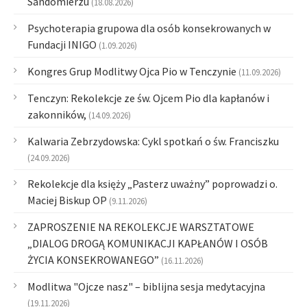
Sandomierzu
(18.08.2026)
Psychoterapia grupowa dla osób konsekrowanych w
Fundacji INIGO
(1.09.2026)
Kongres Grup Modlitwy Ojca Pio w Tenczynie
(11.09.2026)
Tenczyn: Rekolekcje ze św. Ojcem Pio dla kapłanów i
zakonników,
(14.09.2026)
Kalwaria Zebrzydowska: Cykl spotkań o św. Franciszku
(24.09.2026)
Rekolekcje dla księży „Pasterz uważny” poprowadzi o.
Maciej Biskup OP
(9.11.2026)
ZAPROSZENIE NA REKOLEKCJE WARSZTATOWE
„DIALOG DROGĄ KOMUNIKACJI KAPŁANÓW I OSÓB
ŻYCIA KONSEKROWANEGO”
(16.11.2026)
Modlitwa "Ojcze nasz" – biblijna sesja medytacyjna
(19.11.2026)