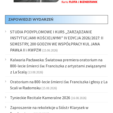
ZAPOWIEDZI WYDARZEŃ
STUDIA PODYPLOMOWE I KURS „ZARZĄDZANIE
INSTYTUCJAMI KOŚCIELNYMI” IV EDYCJA 2026/2027: II
SEMESTRY, 200 GODZIN WE WSPÓŁPRACY KUL JANA
PAWŁA II i KWPZM
(15.06.2026)
Kalwaria Pacławska: Światowa premiera oratorium na
800-lecie śmierci św. Franciszka z artystami związanymi
z La Scalą
(13.08.2026)
Oratorium na 800-lecie śmierci św. Franciszka i głosy z La
Scali w Radomsku
(15.08.2026)
Tynieckie Recitale Kameralne 2026
(16.08.2026)
Zaproszenie na rekolekcje u Sióstr Klarysek w