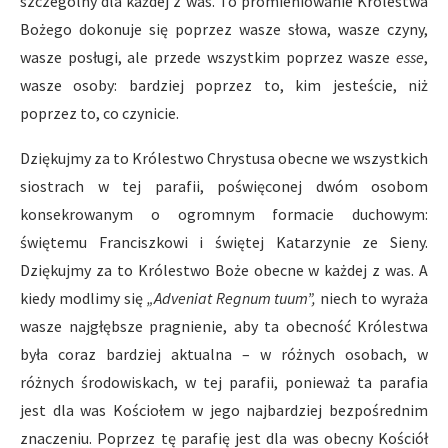
szczególny dla każdej z was. To promieniowanie Królestwa
Bożego dokonuje się poprzez wasze słowa, wasze czyny,
wasze posługi, ale przede wszystkim poprzez wasze
esse
,
wasze osoby: bardziej poprzez to, kim jesteście, niż
poprzez to, co czynicie.
Dziękujmy za to Królestwo Chrystusa obecne we wszystkich
siostrach w tej parafii, poświęconej dwóm osobom
konsekrowanym o ogromnym formacie duchowym:
świętemu Franciszkowi i świętej Katarzynie ze Sieny.
Dziękujmy za to Królestwo Boże obecne w każdej z was. A
kiedy modlimy się
„Adveniat Regnum tuum”,
niech to wyraża
wasze najgłębsze pragnienie, aby ta obecność Królestwa
była coraz bardziej aktualna – w różnych osobach, w
różnych środowiskach, w tej parafii, ponieważ ta parafia
jest dla was Kościołem w jego najbardziej bezpośrednim
znaczeniu. Poprzez tę parafię jest dla was obecny Kościół