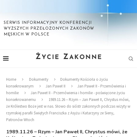
SERWIS INFORMACYJNY KONFERENCJI
WYŻSZYCH PRZEŁOŻONYCH ZAKONÓW
MĘSKICH W POLSCE
Home
Dokumenty
Dokumenty Kościoła o życiu
konsekrowanym
Jan Paweł II
Jan Paweł II - Przemówienia i
homilie
Jan Paweł II - Przemówienia i homilie - poświęcone życiu
konsekrowanemu
1989.11.26 – Rzym – Jan Paweł II, Chrystus mówi,
że Królestwo Boże jest w nas. Słowo do sióstr zakonnych podczas wizyty w
rzymskiej parafii Świętych Franciszka z Asyżu i Katarzyny ze Sieny,
Patronów Włoch
1989.11.26 – Rzym – Jan Paweł II, Chrystus mówi, że