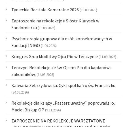
Tynieckie Recitale Kameralne 2026
(16.08.2026)
Zaproszenie na rekolekcje u Sióstr Klarysek w
Sandomierzu
(18.08.2026)
Psychoterapia grupowa dla osób konsekrowanych w
Fundacji INIGO
(1.09.2026)
Kongres Grup Modlitwy Ojca Pio w Tenczynie
(11.09.2026)
Tenczyn: Rekolekcje ze św. Ojcem Pio dla kapłanów i
zakonników,
(14.09.2026)
Kalwaria Zebrzydowska: Cykl spotkań o św. Franciszku
(24.09.2026)
Rekolekcje dla księży „Pasterz uważny” poprowadzi o.
Maciej Biskup OP
(9.11.2026)
ZAPROSZENIE NA REKOLEKCJE WARSZTATOWE