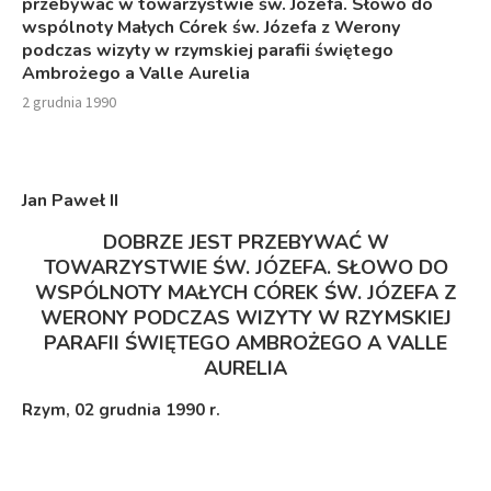
przebywać w towarzystwie św. Józefa. Słowo do
wspólnoty Małych Córek św. Józefa z Werony
podczas wizyty w rzymskiej parafii świętego
Ambrożego a Valle Aurelia
2 grudnia 1990
Jan Paweł I
I
DOBRZE JEST PRZEBYWAĆ W
TOWARZYSTWIE ŚW. JÓZEFA. SŁOWO DO
WSPÓLNOTY MAŁYCH CÓREK ŚW. JÓZEFA Z
WERONY PODCZAS WIZYTY W RZYMSKIEJ
PARAFII ŚWIĘTEGO AMBROŻEGO A VALLE
AURELIA
Rzym, 02 grudnia 1990 r.