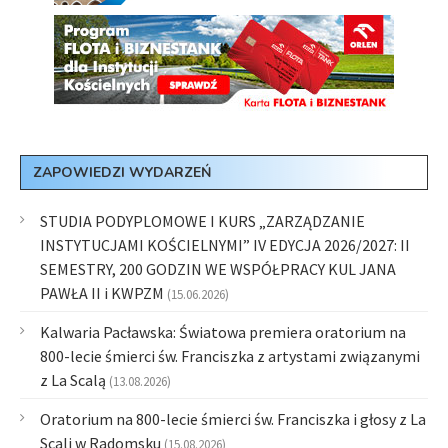
ZAPOWIEDZI WYDARZEŃ
STUDIA PODYPLOMOWE I KURS „ZARZĄDZANIE
INSTYTUCJAMI KOŚCIELNYMI” IV EDYCJA 2026/2027: II
SEMESTRY, 200 GODZIN WE WSPÓŁPRACY KUL JANA
PAWŁA II i KWPZM
(15.06.2026)
Kalwaria Pacławska: Światowa premiera oratorium na
800-lecie śmierci św. Franciszka z artystami związanymi
z La Scalą
(13.08.2026)
Oratorium na 800-lecie śmierci św. Franciszka i głosy z La
Scali w Radomsku
(15.08.2026)