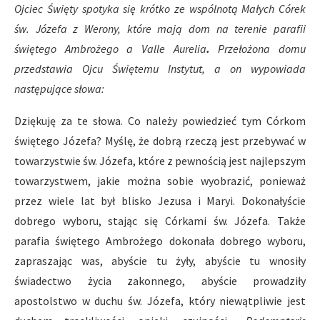
Ojciec Święty spotyka się krótko ze wspólnotą Małych Córek
św. Józefa z Werony, które mają dom na terenie parafii
ś
więtego Ambrożego
a Valle Aurelia
.
Przełożona domu
przedstawia Ojcu Świętemu Instytut, a on wypowiada
następujące słowa:
Dziękuję za te słowa. Co należy powiedzieć tym Córkom
świętego Józefa? Myślę, że dobrą rzeczą jest przebywać w
towarzystwie św. Józefa, które z pewnością jest najlepszym
towarzystwem, jakie można sobie wyobrazić, ponieważ
przez wiele lat był blisko Jezusa i Maryi. Dokonałyście
dobrego wyboru, stając się Córkami św. Józefa. Także
parafia świętego Ambrożego dokonała dobrego wyboru,
zapraszając was, abyście tu żyły, abyście tu wnosiły
świadectwo życia zakonnego, abyście prowadziły
apostolstwo w duchu św. Józefa, który niewątpliwie jest