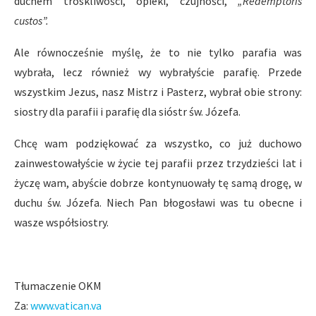
duchem troskliwości, opieki, czujności,
„Redemptoris
custos”.
Ale równocześnie myślę, że to nie tylko parafia was
wybrała, lecz również wy wybrałyście parafię. Przede
wszystkim Jezus, nasz Mistrz i Pasterz, wybrał obie strony:
siostry dla parafii i parafię dla sióstr św. Józefa.
Chcę wam podziękować za wszystko, co już duchowo
zainwestowałyście w życie tej parafii przez trzydzieści lat i
życzę wam, abyście dobrze kontynuowały tę samą drogę, w
duchu św. Józefa. Niech Pan błogosławi was tu obecne i
wasze współsiostry.
Tłumaczenie OKM
Za:
www.vatican.va