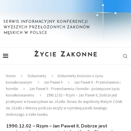
SERWIS INFORMACYJNY KONFERENCJI
WYŻSZYCH PRZEŁOŻONYCH ZAKONÓW
MĘSKICH W POLSCE
Home
Dokumenty
Dokumenty Kościoła o życiu
konsekrowanym
Jan Paweł II
Jan Paweł II - Przemówienia i
homilie
Jan Paweł II - Przemówienia i homilie - poświęcone życiu
konsekrowanemu
1990.12.02 – Rzym – Jan Paweł II, Dobrze jest
przebywać w towarzystwie św. Józefa. Słowo do wspólnoty Małych Córek
św. Józefa z Werony podczas wizyty w rzymskiej parafii świętego
Ambrożego a Valle Aurelia
1990.12.02 – Rzym – Jan Paweł II, Dobrze jest