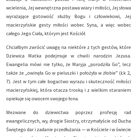
wcielenia, Jej wewnętrzna postawa wiary i miłości, Jej słowa
wyrażające gotowość służby Bogu i człowiekowi, Jej
macierzyńskie gesty miłości wobec Syna, a więc wobec
całego Jego Ciała, którym jest Kościół.
Chciałbym zwrócić uwagę na niektóre z tych gestów, które
Dziewica Matka podejmuje w chwili narodzin Jezusa.
Ewangelia mówi nie tylko, że Maryja „porodziła Go”, lecz
także że „owinęła Go w pieluszki i położyła w żłobie” (Łk 2,
7). Jest w tym całe bogactwo wyrazu i skuteczność miłości
macierzyńskiej, która otacza troską i z wielkim staraniem
opiekuje się owocem swojego łona.
Wezwane do dziewictwa poprzez profesję rad
ewangelicznych, wy, drogie Siostry, otrzymałyście od Ducha
Świętego dar i zadanie przedłużania — w Kościele i w świecie