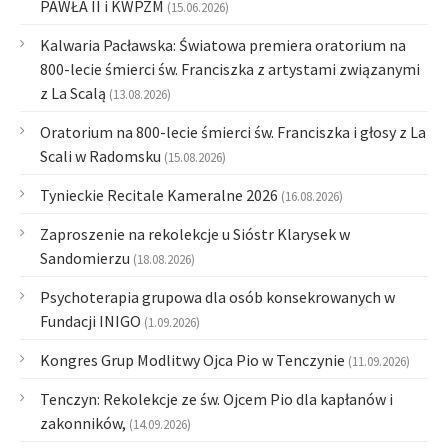
PAWŁA II i KWPZM
(15.06.2026)
Kalwaria Pacławska: Światowa premiera oratorium na
800-lecie śmierci św. Franciszka z artystami związanymi
z La Scalą
(13.08.2026)
Oratorium na 800-lecie śmierci św. Franciszka i głosy z La
Scali w Radomsku
(15.08.2026)
Tynieckie Recitale Kameralne 2026
(16.08.2026)
Zaproszenie na rekolekcje u Sióstr Klarysek w
Sandomierzu
(18.08.2026)
Psychoterapia grupowa dla osób konsekrowanych w
Fundacji INIGO
(1.09.2026)
Kongres Grup Modlitwy Ojca Pio w Tenczynie
(11.09.2026)
Tenczyn: Rekolekcje ze św. Ojcem Pio dla kapłanów i
zakonników,
(14.09.2026)