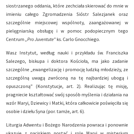
siostrzanego oddania, które zechciała skierować do mnie w
imieniu całego Zgromadzenia Sióstr Salezjanek oraz
szczególnie miejscowej wspólnoty, zaangażowanej w
pielęgniarską obsługę i w pomoc podopiecznym tego
Centrum
„Pro Juventute”
ks. Carlo Gnocchiego.
Wasz Instytut, według nauki i przykładu św. Franciszka
Salezego, biskupa i doktora Kościoła, ma jako zadanie
szczególne „ewangelizację i promocję ludzką młodzieży, ze
szczególną uwagą zwróconą na tę najbardziej ubogą i
opuszczoną” (Konstytucje, art. 2). Realizując tę misję,
pragniecie kształtować swój sposób myślenia i działania na
wzór Maryi, Dziewicy i Matki, która całkowicie poświęciła się
osobie i dziełu Syna (por. tamże, art. 6).
Liturgia Adwentu i Bożego Narodzenia powraca i ponownie
ukazuje z naciskiem postać i rolę Maryi w misterium