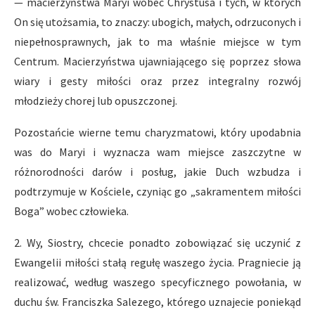
— macierzyństwa Maryi wobec Chrystusa i tych, w których
On się utożsamia, to znaczy: ubogich, małych, odrzuconych i
niepełnosprawnych, jak to ma właśnie miejsce w tym
Centrum. Macierzyństwa ujawniającego się poprzez słowa
wiary i gesty miłości oraz przez integralny rozwój
młodzieży chorej lub opuszczonej.
Pozostańcie wierne temu charyzmatowi, który upodabnia
was do Maryi i wyznacza wam miejsce zaszczytne w
różnorodności darów i posług, jakie Duch wzbudza i
podtrzymuje w Kościele, czyniąc go „sakramentem miłości
Boga” wobec człowieka.
2. Wy, Siostry, chcecie ponadto zobowiązać się uczynić z
Ewangelii miłości stałą regułę waszego życia. Pragniecie ją
realizować, według waszego specyficznego powołania, w
duchu św. Franciszka Salezego, którego uznajecie poniekąd