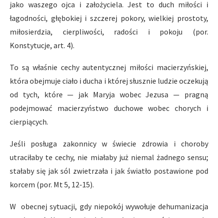
jako waszego ojca i założyciela. Jest to duch miłości i
łagodności, głębokiej i szczerej pokory, wielkiej prostoty,
miłosierdzia, cierpliwości, radości i pokoju (por.
Konstytucje, art. 4).
To są właśnie cechy autentycznej miłości macierzyńskiej,
która obejmuje ciało i ducha i której słusznie ludzie oczekują
od tych, które — jak Maryja wobec Jezusa — pragną
podejmować macierzyństwo duchowe wobec chorych i
cierpiących.
Jeśli posługa zakonnicy w świecie zdrowia i choroby
utraciłaby te cechy, nie miałaby już niemal żadnego sensu;
stałaby się jak sól zwietrzała i jak światło postawione pod
korcem (por. Mt 5, 12-15).
W obecnej sytuacji, gdy niepokój wywołuje dehumanizacja