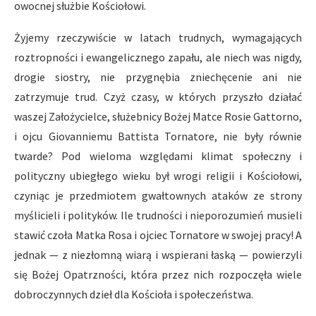
owocnej służbie Kościołowi.
Żyjemy rzeczywiście w latach trudnych, wymagających
roztropności i ewangelicznego zapału, ale niech was nigdy,
drogie siostry, nie przygnębia zniechęcenie ani nie
zatrzymuje trud. Czyż czasy, w których przyszło działać
waszej Założycielce, służebnicy Bożej Matce Rosie Gattorno,
i ojcu Giovanniemu Battista Tornatore, nie były równie
twarde? Pod wieloma względami klimat społeczny i
polityczny ubiegłego wieku był wrogi religii i Kościołowi,
czyniąc je przedmiotem gwałtownych ataków ze strony
myślicieli i polityków. Ile trudności i nieporozumień musieli
stawić czoła Matka Rosa i ojciec Tornatore w swojej pracy! A
jednak — z niezłomną wiarą i wspierani łaską — powierzyli
się Bożej Opatrzności, która przez nich rozpoczęła wiele
dobroczynnych dzieł dla Kościoła i społeczeństwa.