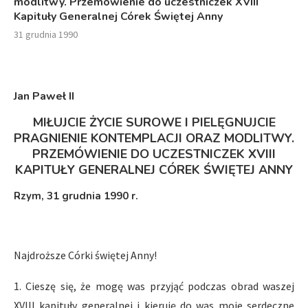
modlitwy. Przemówienie do uczestniczek XVIII
Kapituły Generalnej Córek Świętej Anny
31 grudnia 1990
Jan Paweł I
I
MIŁUJCIE ŻYCIE SUROWE I PIELĘGNUJCIE
PRAGNIENIE KONTEMPLACJI ORAZ MODLITWY.
PRZEMÓWIENIE DO UCZESTNICZEK XVIII
KAPITUŁY GENERALNEJ CÓREK ŚWIĘTEJ ANNY
Rzym
, 31 grudnia 1990 r.
Najdroższe Córki świętej Anny!
1. Cieszę się, że mogę was przyjąć podczas obrad waszej
XVIII kapituły generalnej i kieruję do was moje serdeczne