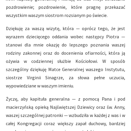
pozdrowienie; pozdrowienie, które pragnę przekazać
wszystkim waszym siostrom rozsianym po świecie.
Dziękuję za waszą wizytę, która — oprócz tego, że jest
wyrazem dziecięcego oddania wobec następcy Piotra —
stanowi dla mnie okazję do lepszego poznania waszej
rodziny zakonnej oraz do docenienia ofiarności, która ją
ożywia w codziennej służbie Kościołowi. W sposób
szczególny dziękuję Matce Generalnej waszego Instytutu,
siostrze Virginii Sinagrze, za słowa pełne uczucia,
wypowiedziane w waszym imieniu.
Życzę, aby kapituła generalna — z pomocą Pana i pod
macierzyńską opieką Najświętszej Dziewicy oraz św. Anny,
waszej szczególnej patronki — wzbudziła w każdej z was i w
całej Kongregacji coraz większy zapał duchowy, bardziej