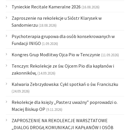
Tynieckie Recitale Kameralne 2026
(16.08.2026)
Zaproszenie na rekolekcje u Sióstr Klarysek w
Sandomierzu
(18.08.2026)
Psychoterapia grupowa dla osób konsekrowanych w
Fundacji INIGO
(1.09.2026)
Kongres Grup Modlitwy Ojca Pio w Tenczynie
(11.09.2026)
Tenczyn: Rekolekcje ze św. Ojcem Pio dla kapłanów i
zakonników,
(14.09.2026)
Kalwaria Zebrzydowska: Cykl spotkań o św. Franciszku
(24.09.2026)
Rekolekcje dla księży „Pasterz uważny” poprowadzi o.
Maciej Biskup OP
(9.11.2026)
ZAPROSZENIE NA REKOLEKCJE WARSZTATOWE
„DIALOG DROGĄ KOMUNIKACJI KAPŁANÓW I OSÓB