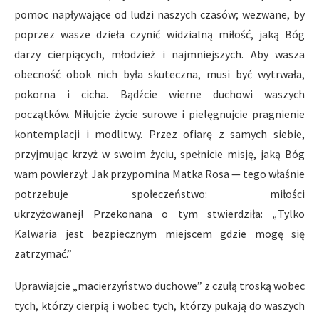
pomoc napływające od ludzi naszych czasów; wezwane, by
poprzez wasze dzieła czynić widzialną miłość, jaką Bóg
darzy cierpiących, młodzież i najmniejszych. Aby wasza
obecność obok nich była skuteczna, musi być wytrwała,
pokorna i cicha. Bądźcie wierne duchowi waszych
początków. Miłujcie życie surowe i pielęgnujcie pragnienie
kontemplacji i modlitwy. Przez ofiarę z samych siebie,
przyjmując krzyż w swoim życiu, spełnicie misję, jaką Bóg
wam powierzył. Jak przypomina Matka Rosa — tego właśnie
potrzebuje społeczeństwo: miłości
ukrzyżowanej! Przekonana o tym stwierdziła:
„
Tylko
Kalwaria jest bezpiecznym miejscem gdzie mogę się
zatrzymać.”
Uprawiajcie „macierzyństwo duchowe” z czułą troską wobec
tych, którzy cierpią i wobec tych, którzy pukają do waszych