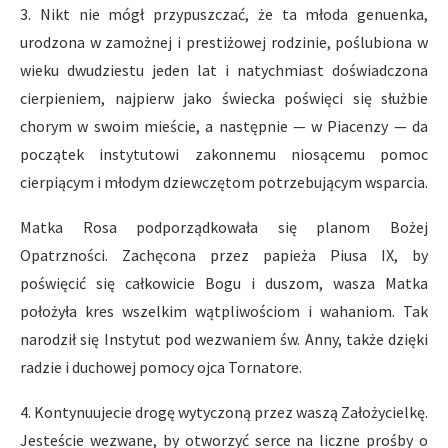
3. Nikt nie mógł przypuszczać, że ta młoda genuenka,
urodzona w zamożnej i prestiżowej rodzinie, poślubiona w
wieku dwudziestu jeden lat i natychmiast doświadczona
cierpieniem, najpierw jako świecka poświęci się służbie
chorym w swoim mieście, a następnie — w Piacenzy — da
początek instytutowi zakonnemu niosącemu pomoc
cierpiącym i młodym dziewczętom potrzebującym wsparcia.
Matka Rosa podporządkowała się planom Bożej
Opatrzności. Zachęcona przez papieża Piusa IX, by
poświęcić się całkowicie Bogu i duszom, wasza Matka
położyła kres wszelkim wątpliwościom i wahaniom. Tak
narodził się Instytut pod wezwaniem św. Anny, także dzięki
radzie i duchowej pomocy ojca Tornatore.
4. Kontynuujecie drogę wytyczoną przez waszą Założycielkę.
Jesteście wezwane, by otworzyć serce na liczne prośby o