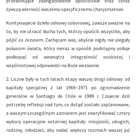
przekonujące zaangażowanie apostolskie oraz coraz
żywszą wierność waszemu specyficznemu charyzmatowi.
Kontynuujecie dzieło odnowy soborowej, zawsze uważne na
to, by nie utracić ducha tych, którzy opuścili wszystko, aby
pójść za Jezusem. Zachęcam was, abyście nigdy nie ulegały
pokusom świata, który nieraz w sposób podstępny usiłuje
podkopać od wewnątrz integralność osobistej i
wspólnotowej odpowiedzi na Boże wezwanie.
2. Liczne były w tych latach etapy waszej drogi odnowy: od
kapituły specjalnej z lat 1969–1971 po zgromadzenie
generalne w Santiago de Chile w 1988 r. Czujecie dziś
potrzebę refleksji nad tym, co dotąd zostało zaplanowane,
a waszym szczególnym zamiarem jest zweryfikować cztery
wybory operacyjne ostatniej kapituły: misyjność, ubogich,
rodzinę, młodzież, aby nadać większy rozmach waszej już