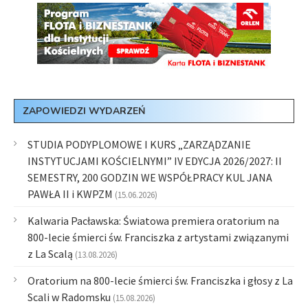
ZAPOWIEDZI WYDARZEŃ
STUDIA PODYPLOMOWE I KURS „ZARZĄDZANIE
INSTYTUCJAMI KOŚCIELNYMI” IV EDYCJA 2026/2027: II
SEMESTRY, 200 GODZIN WE WSPÓŁPRACY KUL JANA
PAWŁA II i KWPZM
(15.06.2026)
Kalwaria Pacławska: Światowa premiera oratorium na
800-lecie śmierci św. Franciszka z artystami związanymi
z La Scalą
(13.08.2026)
Oratorium na 800-lecie śmierci św. Franciszka i głosy z La
Scali w Radomsku
(15.08.2026)