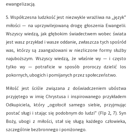
ewangelizacją.
5. Współczesna ludzkość jest niezwykle wrażliwa na „język”
miłości — na uprzywilejowaną drogę głoszenia Ewangelii.
Wszyscy wiedzą, jak głębokim świadectwem wobec świata
jest wasz przykład i wasze oddanie, zwłaszcza tych spośród
was, którzy są zaangażowani w niezliczone formy służby
najuboższym. Wszyscy wiedzą, że właśnie wy — i często
tylko wy — potraficie w sposób proroczy dzielić los
pokornych, ubogich i pomijanych przez społeczeństwo.
Miłość jest ściśle związana z doświadczeniem ubóstwa
przyjętego w imię Chrystusa i inspirowanego przykładem
Odkupiciela, który „ogołocił samego siebie, przyjmując
postać sługi i stając się podobnym do ludzi” (Flp 2, 7). Syn
Boży, ubogi z miłości, stał się sługą każdego człowieka,
szczególnie bezbronnego i poniżonego.