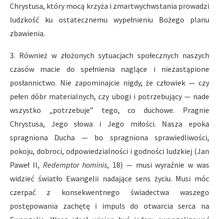
Chrystusa, który mocą krzyża i zmartwychwstania prowadzi
ludzkość ku ostatecznemu wypełnieniu Bożego planu
zbawienia.
3. Również w złożonych sytuacjach społecznych naszych
czasów macie do spełnienia naglące i niezastąpione
posłannictwo. Nie zapominajcie nigdy, że człowiek — czy
pełen dóbr materialnych, czy ubogi i potrzebujący — nade
wszystko „potrzebuje” tego, co duchowe. Pragnie
Chrystusa, Jego słowa i Jego miłości. Nasza epoka
spragniona Ducha — bo spragniona sprawiedliwości,
pokoju, dobroci, odpowiedzialności i godności ludzkiej (Jan
Paweł II,
Redemptor hominis
, 18) — musi wyraźnie w was
widzieć światło Ewangelii nadające sens życiu. Musi móc
czerpać z konsekwentnego świadectwa waszego
postępowania zachętę i impuls do otwarcia serca na