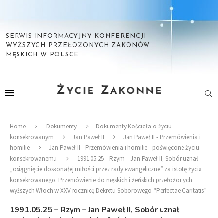
SERWIS INFORMACYJNY KONFERENCJI
WYŻSZYCH PRZEŁOŻONYCH ZAKONÓW
MĘSKICH W POLSCE
Home
Dokumenty
Dokumenty Kościoła o życiu
konsekrowanym
Jan Paweł II
Jan Paweł II - Przemówienia i
homilie
Jan Paweł II - Przemówienia i homilie - poświęcone życiu
konsekrowanemu
1991.05.25 – Rzym – Jan Paweł II, Sobór uznał
„osiągnięcie doskonałej miłości przez rady ewangeliczne” za istotę życia
konsekrowanego. Przemówienie do męskich i żeńskich przełożonych
wyższych Włoch w XXV rocznicę Dekretu Soborowego “Perfectae Caritatis”
1991.05.25 – Rzym – Jan Paweł II, Sobór uznał