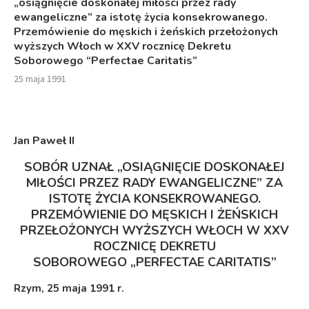
„osiągnięcie doskonałej miłości przez rady
ewangeliczne” za istotę życia konsekrowanego.
Przemówienie do męskich i żeńskich przełożonych
wyższych Włoch w XXV rocznicę Dekretu
Soborowego “Perfectae Caritatis”
25 maja 1991
Jan Paweł I
I
SOBÓR UZNAŁ „OSIĄGNIĘCIE DOSKONAŁEJ
MIŁOŚCI PRZEZ RADY EWANGELICZNE” ZA
ISTOTĘ ŻYCIA KONSEKROWANEGO.
PRZEMÓWIENIE DO MĘSKICH I ŻEŃSKICH
PRZEŁOŻONYCH WYŻSZYCH WŁOCH W XXV
ROCZNICĘ DEKRETU
SOBOROWEGO „PERFECTAE CARITATIS”
Rzym, 25 maja 1991 r.