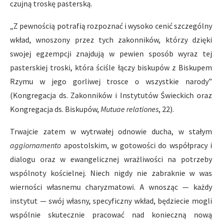
czujną troskę pasterską.
„Z pewnością potrafią rozpoznać i wysoko cenić szczególny
wkład, wnoszony przez tych zakonników, którzy dzięki
swojej egzempcji znajdują w pewien sposób wyraz tej
pasterskiej troski, która ściśle łączy biskupów z Biskupem
Rzymu w jego gorliwej trosce o wszystkie narody”
(Kongregacja ds. Zakonników i Instytutów Świeckich oraz
Kongregacja ds. Biskupów,
Mutuae relationes
, 22).
Trwajcie zatem w wytrwałej odnowie ducha, w stałym
aggiornamento
apostolskim, w gotowości do współpracy i
dialogu oraz w ewangelicznej wrażliwości na potrzeby
wspólnoty kościelnej. Niech nigdy nie zabraknie w was
wierności własnemu charyzmatowi. A wnosząc — każdy
instytut — swój własny, specyficzny wkład, będziecie mogli
wspólnie skutecznie pracować nad konieczną nową