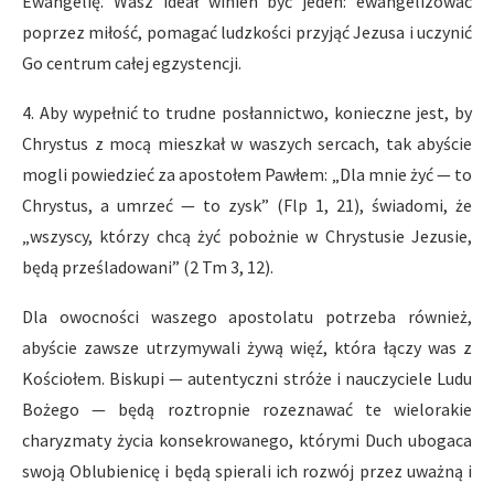
Ewangelię. Wasz ideał winien być jeden: ewangelizować
poprzez miłość, pomagać ludzkości przyjąć Jezusa i uczynić
Go centrum całej egzystencji.
4. Aby wypełnić to trudne posłannictwo, konieczne jest, by
Chrystus z mocą mieszkał w waszych sercach, tak abyście
mogli powiedzieć za apostołem Pawłem: „Dla mnie żyć — to
Chrystus, a umrzeć — to zysk” (Flp 1, 21), świadomi, że
„wszyscy, którzy chcą żyć pobożnie w Chrystusie Jezusie,
będą prześladowani” (2 Tm 3, 12).
Dla owocności waszego apostolatu potrzeba również,
abyście zawsze utrzymywali żywą więź, która łączy was z
Kościołem. Biskupi — autentyczni stróże i nauczyciele Ludu
Bożego — będą roztropnie rozeznawać te wielorakie
charyzmaty życia konsekrowanego, którymi Duch ubogaca
swoją Oblubienicę i będą spierali ich rozwój przez uważną i