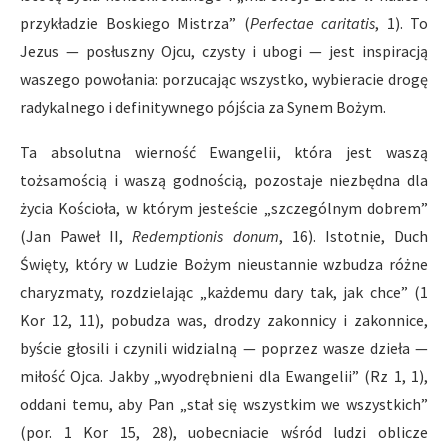
przykładzie Boskiego Mistrza” (
Perfectae caritatis
, 1). To
Jezus — posłuszny Ojcu, czysty i ubogi — jest inspiracją
waszego powołania: porzucając wszystko, wybieracie drogę
radykalnego i definitywnego pójścia za Synem Bożym.
Ta absolutna wierność Ewangelii, która jest waszą
tożsamością i waszą godnością, pozostaje niezbędna dla
życia Kościoła, w którym jesteście „szczególnym dobrem”
(Jan Paweł II,
Redemptionis donum
, 16). Istotnie, Duch
Święty, który w Ludzie Bożym nieustannie wzbudza różne
charyzmaty, rozdzielając „każdemu dary tak, jak chce” (1
Kor 12, 11), pobudza was, drodzy zakonnicy i zakonnice,
byście głosili i czynili widzialną — poprzez wasze dzieła —
miłość Ojca. Jakby „wyodrębnieni dla Ewangelii” (Rz 1, 1),
oddani temu, aby Pan „stał się wszystkim we wszystkich”
(por. 1 Kor 15, 28), uobecniacie wśród ludzi oblicze