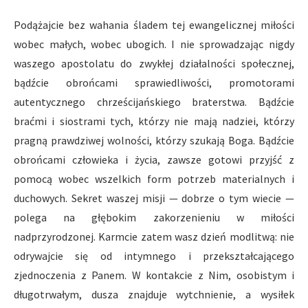
Podążajcie bez wahania śladem tej ewangelicznej miłości
wobec małych, wobec ubogich. I nie sprowadzając nigdy
waszego apostolatu do zwykłej działalności społecznej,
bądźcie obrońcami sprawiedliwości, promotorami
autentycznego chrześcijańskiego braterstwa. Bądźcie
braćmi i siostrami tych, którzy nie mają nadziei, którzy
pragną prawdziwej wolności, którzy szukają Boga. Bądźcie
obrońcami człowieka i życia, zawsze gotowi przyjść z
pomocą wobec wszelkich form potrzeb materialnych i
duchowych. Sekret waszej misji — dobrze o tym wiecie —
polega na głębokim zakorzenieniu w miłości
nadprzyrodzonej. Karmcie zatem wasz dzień modlitwą: nie
odrywajcie się od intymnego i przekształcającego
zjednoczenia z Panem. W kontakcie z Nim, osobistym i
długotrwałym, dusza znajduje wytchnienie, a wysiłek