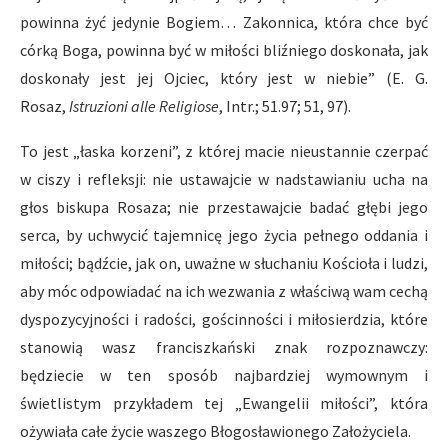
powinna żyć jedynie Bogiem… Zakonnica, która chce być
córką Boga, powinna być w miłości bliźniego doskonała, jak
doskonały jest jej Ojciec, który jest w niebie” (E. G.
Rosaz,
Istruzioni alle Religiose
, Intr.; 51.97; 51, 97).
To jest „łaska korzeni”, z której macie nieustannie czerpać
w ciszy i refleksji: nie ustawajcie w nadstawianiu ucha na
głos biskupa Rosaza; nie przestawajcie badać głębi jego
serca, by uchwycić tajemnicę jego życia pełnego oddania i
miłości; bądźcie, jak on, uważne w słuchaniu Kościoła i ludzi,
aby móc odpowiadać na ich wezwania z właściwą wam cechą
dyspozycyjności i radości, gościnności i miłosierdzia, które
stanowią wasz franciszkański znak rozpoznawczy:
będziecie w ten sposób najbardziej wymownym i
świetlistym przykładem tej „Ewangelii miłości”, która
ożywiała całe życie waszego Błogosławionego Założyciela.