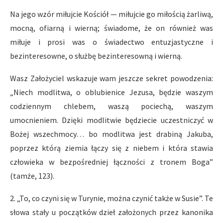
Na jego wzór miłujcie Kościół — miłujcie go miłością żarliwą,
mocną, ofiarną i wierną; świadome, że on również was
miłuje i prosi was o świadectwo entuzjastyczne i
bezinteresowne, o służbę bezinteresowną i wierną.
Wasz Założyciel wskazuje wam jeszcze sekret powodzenia:
„Niech modlitwa, o oblubienice Jezusa, będzie waszym
codziennym chlebem, waszą pociechą, waszym
umocnieniem. Dzięki modlitwie będziecie uczestniczyć w
Bożej wszechmocy… bo modlitwa jest drabiną Jakuba,
poprzez którą ziemia łączy się z niebem i która stawia
człowieka w bezpośredniej łączności z tronem Boga”
(tamże, 123).
2. „To, co czyni się w Turynie, można czynić także w Susie”. Te
słowa stały u początków dzieł założonych przez kanonika