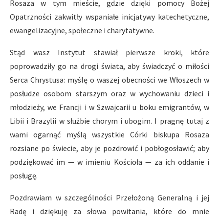
Rosaza w tym mieście, gdzie dzięki pomocy Bożej
Opatrzności zakwitły wspaniałe inicjatywy katechetyczne,
ewangelizacyjne, społeczne i charytatywne.
Stąd wasz Instytut stawiał pierwsze kroki, które
poprowadziły go na drogi świata, aby świadczyć o miłości
Serca Chrystusa: myślę o waszej obecności we Włoszech w
posłudze osobom starszym oraz w wychowaniu dzieci i
młodzieży, we Francji i w Szwajcarii u boku emigrantów, w
Libii i Brazylii w służbie chorym i ubogim. I pragnę tutaj z
wami ogarnąć myślą wszystkie Córki biskupa Rosaza
rozsiane po świecie, aby je pozdrowić i pobłogosławić; aby
podziękować im — w imieniu Kościoła — za ich oddanie i
posługę.
Pozdrawiam w szczególności Przełożoną Generalną i jej
Radę i dziękuję za słowa powitania, które do mnie