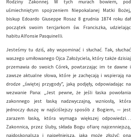
Rodziny Zakonnej. W tych murach bowiem, pod
uśmiechniętym spojrzeniem Niepokalanej Matki Bożej,
biskup Edoardo Giuseppe Rosaz 8 grudnia 1874 roku dał
początek swoim tercjarkom św. Franciszka, udzielając
habitu Alfonsie Pasquinelli.
Jesteśmy tu dziś, aby wspominać i słuchać. Tak, słuchać
waszego umiłowanego Ojca Założyciela, który także dzisiaj
przemawia do swoich Córek, powtarzając im te dawne i
zawsze aktualne słowa, które je zachęcają i wspierają na
drodze „świętej przygody”, jaką podjęły, odpowiadając na
wezwanie Pana: „Jest pewne, że jeśli łaska powołania
zakonnego jest łaską nadzwyczajną, wzniosłą, która
jednoczy duszę w najściślejszy sposób z Bogiem, — jest
zarazem łaską, która wymaga większej odpowiedzi…
Zakonnica, przez śluby, składa Bogu ofiarę najcenniejszą,
najdoskonalszą i najpełniejszą, jaką może złożyć: ona