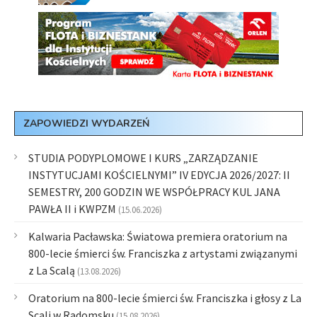
ZAPOWIEDZI WYDARZEŃ
STUDIA PODYPLOMOWE I KURS „ZARZĄDZANIE
INSTYTUCJAMI KOŚCIELNYMI” IV EDYCJA 2026/2027: II
SEMESTRY, 200 GODZIN WE WSPÓŁPRACY KUL JANA
PAWŁA II i KWPZM
(15.06.2026)
Kalwaria Pacławska: Światowa premiera oratorium na
800-lecie śmierci św. Franciszka z artystami związanymi
z La Scalą
(13.08.2026)
Oratorium na 800-lecie śmierci św. Franciszka i głosy z La
Scali w Radomsku
(15.08.2026)