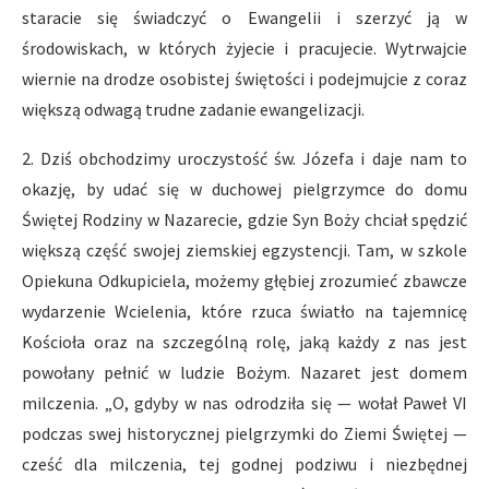
staracie się świadczyć o Ewangelii i szerzyć ją w
środowiskach, w których żyjecie i pracujecie. Wytrwajcie
wiernie na drodze osobistej świętości i podejmujcie z coraz
większą odwagą trudne zadanie ewangelizacji.
2. Dziś obchodzimy uroczystość św. Józefa i daje nam to
okazję, by udać się w duchowej pielgrzymce do domu
Świętej Rodziny w Nazarecie, gdzie Syn Boży chciał spędzić
większą część swojej ziemskiej egzystencji. Tam, w szkole
Opiekuna Odkupiciela, możemy głębiej zrozumieć zbawcze
wydarzenie Wcielenia, które rzuca światło na tajemnicę
Kościoła oraz na szczególną rolę, jaką każdy z nas jest
powołany pełnić w ludzie Bożym. Nazaret jest domem
milczenia. „O, gdyby w nas odrodziła się — wołał Paweł VI
podczas swej historycznej pielgrzymki do Ziemi Świętej —
cześć dla milczenia, tej godnej podziwu i niezbędnej