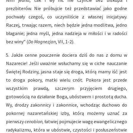
Nim jedno, tak i wy nic nie czyńcie bez biskupa i
prezbiterów. Nie próbujcie też przedstawiać jako godne
pochwały czegoś, co uczyniliście z własnej inicjatywy.
Raczej, trwając razem, niech będzie jedna modlitwa, jedno
błaganie; jedna myśl, jedna nadzieja w miłości i w radości
bez winy” (
Do Magnezjan
, VII, 1-2).
5. Jakże cenne pouczenie dociera dziś do nas z domu w
Nazarecie! Jeśli uważnie wsłuchamy się w ciche nauczanie
Świętej Rodziny, jasna staje się droga, którą mamy iść: jest
to droga pokory, matki wielu cnót. Pokora jest przede
wszystkim prawdą, szczerym przyjęciem drugiego,
gotowością na działanie Boga, ubóstwem i prostotą ducha.
Wy, drodzy zakonnicy i zakonnice, wchodząc duchowo do
pokornej nazaretańskiej izby, którą możemy uznać za
pierwszy
cenobion,
łatwiej pojmujecie wagę ewangelicznego
radykalizmu, która w ubóstwie, czystości i posłuszeństwie