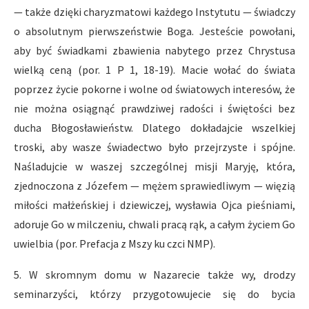
— także dzięki charyzmatowi każdego Instytutu — świadczy
o absolutnym pierwszeństwie Boga. Jesteście powołani,
aby być świadkami zbawienia nabytego przez Chrystusa
wielką ceną (por. 1 P 1, 18-19). Macie wołać do świata
poprzez życie pokorne i wolne od światowych interesów, że
nie można osiągnąć prawdziwej radości i świętości bez
ducha Błogosławieństw. Dlatego dokładajcie wszelkiej
troski, aby wasze świadectwo było przejrzyste i spójne.
Naśladujcie w waszej szczególnej misji Maryję, która,
zjednoczona z Józefem — mężem sprawiedliwym — więzią
miłości małżeńskiej i dziewiczej, wysławia Ojca pieśniami,
adoruje Go w milczeniu, chwali pracą rąk, a całym życiem Go
uwielbia (por. Prefacja z Mszy ku czci NMP).
5. W skromnym domu w Nazarecie także wy, drodzy
seminarzyści, którzy przygotowujecie się do bycia