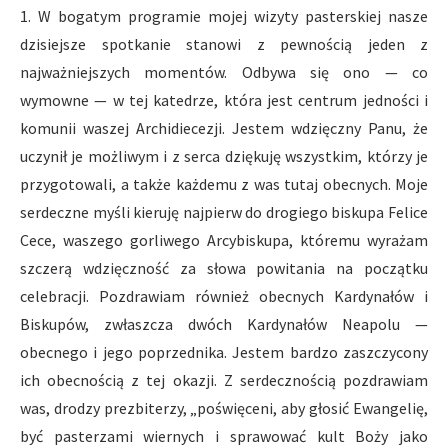
1. W bogatym programie mojej wizyty pasterskiej nasze
dzisiejsze spotkanie stanowi z pewnością jeden z
najważniejszych momentów. Odbywa się ono — co
wymowne — w tej katedrze, która jest centrum jedności i
komunii waszej Archidiecezji. Jestem wdzięczny Panu, że
uczynił je możliwym i z serca dziękuję wszystkim, którzy je
przygotowali, a także każdemu z was tutaj obecnych. Moje
serdeczne myśli kieruję najpierw do drogiego biskupa Felice
Cece, waszego gorliwego Arcybiskupa, któremu wyrażam
szczerą wdzięczność za słowa powitania na początku
celebracji. Pozdrawiam również obecnych Kardynałów i
Biskupów, zwłaszcza dwóch Kardynałów Neapolu —
obecnego i jego poprzednika. Jestem bardzo zaszczycony
ich obecnością z tej okazji. Z serdecznością pozdrawiam
was, drodzy prezbiterzy, „poświęceni, aby głosić Ewangelię,
być pasterzami wiernych i sprawować kult Boży jako