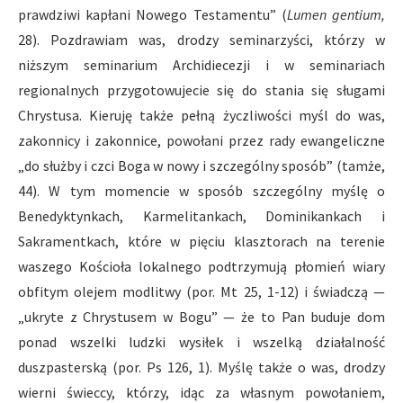
prawdziwi kapłani Nowego Testamentu” (
Lumen gentium,
28). Pozdrawiam was, drodzy seminarzyści, którzy w
niższym seminarium Archidiecezji i w seminariach
regionalnych przygotowujecie się do stania się sługami
Chrystusa. Kieruję także pełną życzliwości myśl do was,
zakonnicy i zakonnice, powołani przez rady ewangeliczne
„do służby i czci Boga w nowy i szczególny sposób” (tamże,
44). W tym momencie w sposób szczególny myślę o
Benedyktynkach, Karmelitankach, Dominikankach i
Sakramentkach, które w pięciu klasztorach na terenie
waszego Kościoła lokalnego podtrzymują płomień wiary
obfitym olejem modlitwy (por. Mt 25, 1-12) i świadczą —
„ukryte z Chrystusem w Bogu” — że to Pan buduje dom
ponad wszelki ludzki wysiłek i wszelką działalność
duszpasterską (por. Ps 126, 1). Myślę także o was, drodzy
wierni świeccy, którzy, idąc za własnym powołaniem,