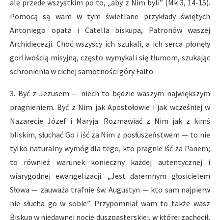
ale przede wszystkim po to, „aby z Nim byli” (Mk 3, 14-15).
Pomocą są wam w tym świetlane przykłady świętych
Antoniego opata i Catella biskupa, Patronów waszej
Archidiecezji. Choć wszyscy ich szukali, a ich serca płonęły
gorliwością misyjną, często wymykali się tłumom, szukając
schronienia w cichej samotności góry Faito.
3. Być z Jezusem — niech to będzie waszym największym
pragnieniem. Być z Nim jak Apostołowie i jak wcześniej w
Nazarecie Józef i Maryja. Rozmawiać z Nim jak z kimś
bliskim, słuchać Go i iść za Nim z posłuszeństwem — to nie
tylko naturalny wymóg dla tego, kto pragnie iść za Panem;
to również warunek konieczny każdej autentycznej i
wiarygodnej ewangelizacji. „Jest daremnym głosicielem
Słowa — zauważa trafnie św. Augustyn — kto sam najpierw
nie słucha go w sobie”. Przypomniał wam to także wasz
Biskup w niedawnej nocie duszpasterskiej, w której zachęcił,