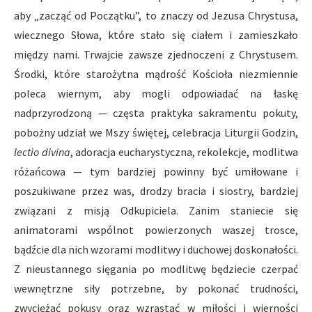
aby „zacząć od Początku”, to znaczy od Jezusa Chrystusa,
wiecznego Słowa, które stało się ciałem i zamieszkało
między nami. Trwajcie zawsze zjednoczeni z Chrystusem.
Środki, które starożytna mądrość Kościoła niezmiennie
poleca wiernym, aby mogli odpowiadać na łaskę
nadprzyrodzoną — częsta praktyka sakramentu pokuty,
pobożny udział we Mszy świętej, celebracja Liturgii Godzin,
lectio divina
, adoracja eucharystyczna, rekolekcje, modlitwa
różańcowa — tym bardziej powinny być umiłowane i
poszukiwane przez was, drodzy bracia i siostry, bardziej
związani z misją Odkupiciela. Zanim staniecie się
animatorami wspólnot powierzonych waszej trosce,
bądźcie dla nich wzorami modlitwy i duchowej doskonałości.
Z nieustannego sięgania po modlitwę będziecie czerpać
wewnętrzne siły potrzebne, by pokonać trudności,
zwyciężać pokusy oraz wzrastać w miłości i wierności