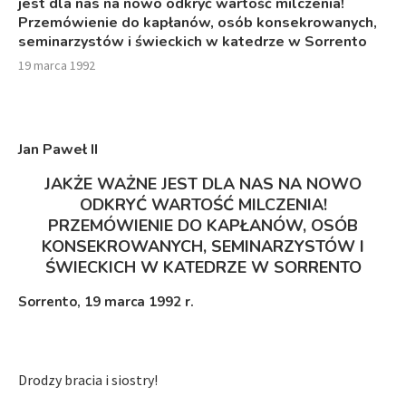
jest dla nas na nowo odkryć wartość milczenia!
Przemówienie do kapłanów, osób konsekrowanych,
seminarzystów i świeckich w katedrze w Sorrento
19 marca 1992
Jan Paweł I
I
JAKŻE WAŻNE JEST DLA NAS NA NOWO
ODKRYĆ WARTOŚĆ MILCZENIA!
PRZEMÓWIENIE DO KAPŁANÓW, OSÓB
KONSEKROWANYCH, SEMINARZYSTÓW I
ŚWIECKICH W KATEDRZE W SORRENTO
Sorrento, 19 marca 1992 r.
Drodzy bracia i siostry!