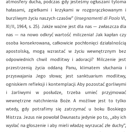
atmosfery ducha, podczas gdy jesteśmy ogłuszani tyloma
hałasami, zgiełkami i krzykami w rozgorączkowanym i
burzliwym życiu naszych czasów” (
Insegnamenti di Paolo
VI,
XI/II, 1964, s. 25). Jakże ważne jest dla nas — zwłaszcza dla
nas — na nowo odkryć wartość milczenia! Jak kapłan czy
osoba konsekrowana, całkowicie pochłonięci działalnością
apostolską, mogą wzrastać w życiu wewnętrznym bez
odpowiednich chwil modlitwy i adoracji? Milczenie jest
przestrzenią życia oddaną Panu, klimatem słuchania i
przyswajania Jego słowa; jest sanktuarium modlitwy,
ogniskiem refleksji i kontemplacji. Aby pozostać gorliwymi
i żarliwymi w posłudze, trzeba umieć przyjmować
wewnętrzne natchnienia Boże. A możliwe jest to tylko
wtedy, gdy potrafimy się zatrzymać u boku Boskiego
Mistrza. Jezus nie powołał Dwunastu jedynie po to, „aby ich
wysłać na głoszenie i aby mieli władzę wyrzucać złe duchy”,