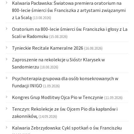
Kalwaria Pacławska: Światowa premiera oratorium na
800-lecie śmierci św. Franciszka z artystami związanymi
z La Scalą
(13.08.2026)
Oratorium na 800-lecie śmierci św. Franciszka i głosy z La
Scali w Radomsku
(15.08.2026)
Tynieckie Recitale Kameralne 2026
(16.08.2026)
Zaproszenie na rekolekcje u Sióstr Klarysek w
Sandomierzu
(18.08.2026)
Psychoterapia grupowa dla osób konsekrowanych w
Fundacji INIGO
(1.09.2026)
Kongres Grup Modlitwy Ojca Pio w Tenczynie
(11.09.2026)
Tenczyn: Rekolekcje ze św. Ojcem Pio dla kapłanów i
zakonników,
(14.09.2026)
Kalwaria Zebrzydowska: Cykl spotkań o św. Franciszku