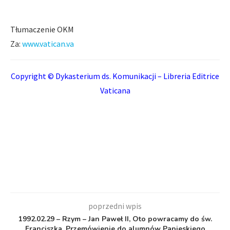
Tłumaczenie OKM
Za:
www.vatican.va
Copyright © Dykasterium ds. Komunikacji – Libreria Editrice
Vaticana
poprzedni wpis
1992.02.29 – Rzym – Jan Paweł II, Oto powracamy do św.
Franciszka. Przemówienie do alumnów Papieskiego