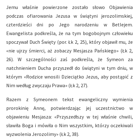
Jemu właśnie powierzone zostało słowo Objawienia
podczas ofiarowania Jezusa w świątyni jerozolimskiej,
czterdzieści dni po Jego narodzeniu w Betlejem.
Ewangelista podkreśla, że na tym bogobojnym człowieku
spoczywał Duch Święty (por. Łk 2, 25), który objawił mu, że
«nie ujrzy śmierci, aż zobaczy Mesjasza Pańskiego» (Łk 2,
26). W szczególności zaś podkreśla, że Symeon za
natchnieniem Ducha przyszedł do świątyni w tym dniu, w
którym «Rodzice wnosili Dzieciątko Jezus, aby postąpić z
Nim według zwyczaju Prawa» (Łk 2, 27).
Razem z Symeonem tekst ewangeliczny wymienia
prorokinię Annę, potwierdzając jej uczestnictwo w
objawieniu Mesjasza: «Przyszedłszy w tej właśnie chwili,
sławiła Boga i mówiła o Nim wszystkim, którzy oczekiwali
wyzwolenia Jerozolimy» (Łk 2, 38).