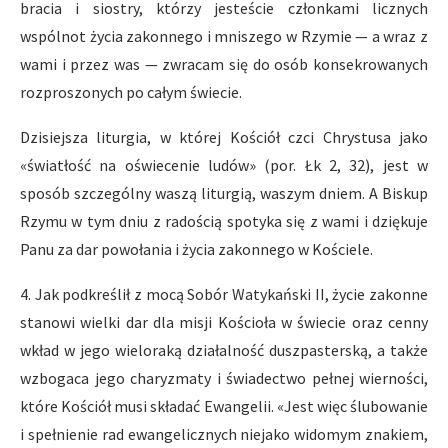
bracia i siostry, którzy jesteście członkami licznych
wspólnot życia zakonnego i mniszego w Rzymie — a wraz z
wami i przez was — zwracam się do osób konsekrowanych
rozproszonych po całym świecie.
Dzisiejsza liturgia, w której Kościół czci Chrystusa jako
«światłość na oświecenie ludów» (por. Łk 2, 32), jest w
sposób szczególny waszą liturgią, waszym dniem. A Biskup
Rzymu w tym dniu z radością spotyka się z wami i dziękuje
Panu za dar powołania i życia zakonnego w Kościele.
4. Jak podkreślił z mocą Sobór Watykański II, życie zakonne
stanowi wielki dar dla misji Kościoła w świecie oraz cenny
wkład w jego wieloraką działalność duszpasterską, a także
wzbogaca jego charyzmaty i świadectwo pełnej wierności,
które Kościół musi składać Ewangelii. «Jest więc ślubowanie
i spełnienie rad ewangelicznych niejako widomym znakiem,