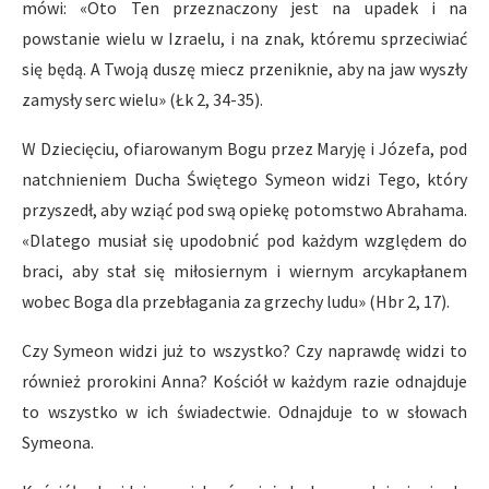
mówi: «Oto Ten przeznaczony jest na upadek i na
powstanie wielu w Izraelu, i na znak, któremu sprzeciwiać
się będą. A Twoją duszę miecz przeniknie, aby na jaw wyszły
zamysły serc wielu» (Łk 2, 34-35).
W Dziecięciu, ofiarowanym Bogu przez Maryję i Józefa, pod
natchnieniem Ducha Świętego Symeon widzi Tego, który
przyszedł, aby wziąć pod swą opiekę potomstwo Abrahama.
«Dlatego musiał się upodobnić pod każdym względem do
braci, aby stał się miłosiernym i wiernym arcykapłanem
wobec Boga dla przebłagania za grzechy ludu» (Hbr 2, 17).
Czy Symeon widzi już to wszystko? Czy naprawdę widzi to
również prorokini Anna? Kościół w każdym razie odnajduje
to wszystko w ich świadectwie. Odnajduje to w słowach
Symeona.