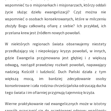
wspomnieć tu o misjonarkach i misjonarzach, którzy oddali
życie służąc dziełu ewangelizacji? Czyż można nie
wspomnieć o osobach konsekrowanych, które w milczeniu
złożyły Bogu całkowitą ofiarę z siebie? Ich przykład, ich
przelana krew jest źródłem nowych powołań.
W niektórych regionach świata obserwujemy niestety
przedłużający się i niepokojący kryzys powołań, w innych,
gdzie Ewangelia przyjmowana jest głębiej i z większą
odwagą, nastąpił prawdziwy rozkwit powołań, napawający
nadzieją Kościół i ludzkość. Duch Pański działa z tym
większą mocą, im bardziej zdecydowanie osoby
konsekrowane i cała rodzina chrześcijańska odrzucają ducha
tego świata i im ofiarniej przyjmują tajemnicę krzyża.
Wierne praktykowanie rad ewangelicznych może w istotny
sposób przyczynić się do oczekiwanej odnowy wspólnoty