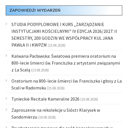
ZAPOWIEDZI WYDARZEŃ
STUDIA PODYPLOMOWE I KURS „ZARZĄDZANIE
INSTYTUCJAMI KOŚCIELNYMI” IV EDYCJA 2026/2027: II
SEMESTRY, 200 GODZIN WE WSPÓŁPRACY KUL JANA
PAWŁA II i KWPZM
(15.06.2026)
Kalwaria Pacławska: Światowa premiera oratorium na
800-lecie śmierci św. Franciszka z artystami związanymi
z La Scalą
(13.08.2026)
Oratorium na 800-lecie śmierci św. Franciszka i głosy z La
Scali w Radomsku
(15.08.2026)
Tynieckie Recitale Kameralne 2026
(16.08.2026)
Zaproszenie na rekolekcje u Sióstr Klarysek w
Sandomierzu
(18.08.2026)