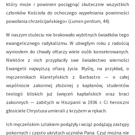
który może i powinien pociągnąć skutecznie wszystkich
członków Kościoła do ochoczego wypełniania powinności
powołania chrześcijańskiego» (
Lumen gentium,
44).
W naszym stuleciu nie brakowało wybitnych świadków tego
ewangelicznego radykalizmu. W ubiegłym roku z radością
wyniosłem do chwały ołtarzy wiele osób konsekrowanych.
Niektóre z nich przypłaciły swe świadectwo wierności
Ewangelii najwyższą ofiarą życia. Myślę, na przykład, o
męczennikach klaretyńskich z Barbastro — o całej
wspólnocie zakonnej złożonej z kapłanów, studentów
teologii bliskich już święceń kapłańskich oraz braci
zakonnych — zabitych w Hiszpanii w 1936 r. Ci heroiczni
głosiciele Chrystusa umierali z krzyżem w rękach.
Ich męczeńskim szlakiem podążyły i wciąż podążają zastępy
pokornych i często ukrytych uczniów Pana. Czyż można nie