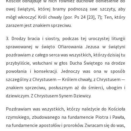
Kościół odnajduje w nich również duchowe odniesienie do
owej świątyni, której bramy podnoszą swe szczyty, aby
mógł wkroczyć Król chwały (por. Ps 24 [23], 7); Ten, który
zarazem jest znakiem sprzeciwu.
3. Drodzy bracia i siostry, podczas tej uroczystej liturgii
sprawowanej w święto Ofiarowania Jezusa w świątyni
pozdrawiam z całego serca was wszystkich, którzy dzisiaj tu
przybyliście, wsłuchani w głos Ducha Świętego na drodze
powołania i konsekracji. Jednoczy was ona w sposób
szczególny z Chrystusem — Królem chwały, z Chrystusem —
znakiem sprzeciwu, posłusznym aż do śmierci, ubogim i
dziewiczym. Z Chrystusem Synem Dziewicy.
Pozdrawiam was wszystkich, którzy należycie do Kościoła
rzymskiego, zbudowanego na fundamencie Piotra i Pawła,
na fundamencie apostołów i proroków. Zwracam się do was,