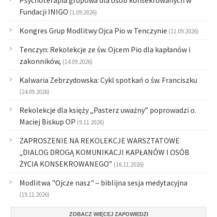
Psychoterapia grupowa dla osób konsekrowanych w
Fundacji INIGO
(1.09.2026)
Kongres Grup Modlitwy Ojca Pio w Tenczynie
(11.09.2026)
Tenczyn: Rekolekcje ze św. Ojcem Pio dla kapłanów i
zakonników,
(14.09.2026)
Kalwaria Zebrzydowska: Cykl spotkań o św. Franciszku
(24.09.2026)
Rekolekcje dla księży „Pasterz uważny” poprowadzi o.
Maciej Biskup OP
(9.11.2026)
ZAPROSZENIE NA REKOLEKCJE WARSZTATOWE
„DIALOG DROGĄ KOMUNIKACJI KAPŁANÓW I OSÓB
ŻYCIA KONSEKROWANEGO”
(16.11.2026)
Modlitwa "Ojcze nasz" – biblijna sesja medytacyjna
(19.11.2026)
ZOBACZ WIĘCEJ ZAPOWIEDZI