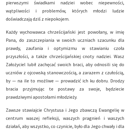
pierwszymi świadkami nadziei wobec niepewności,
wątpliwości i problemów, których młodzi ludzie
doświadczają dziś z niepokojem.
Każdy wychowawca chrześcijański jest powołany, w imię
Pana, do zaszczepiania w swoich uczniach szacunku dla
prawdy, zaufania i optymizmu w stawianiu czoła
przyszłości, a także chrześcijańskiej cnoty nadziei. Wasz
Założyciel lubił zachęcać swoich braci, aby odnosili się do
uczniów z ojcowską stanowczością, a zarazem z czułością,
by — na ile to możliwe — prowadzić ich ku dobru. Drodzy
bracia przyjmując te postawy za swoje, będziecie
prawdziwymi apostołami młodzieży.
Zawsze stawiajcie Chrystusa i Jego zbawczą Ewangelię w
centrum waszej refleksji, waszych pragnień i waszych
działań, aby wszystko, co czynicie, było dla Jego chwały i dla