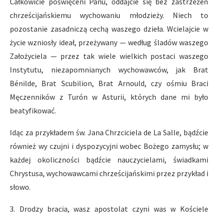
Całkowicie poświęceni Panu, oddajcie się bez zastrzeżeń
chrześcijańskiemu wychowaniu młodzieży. Niech to
pozostanie zasadniczą cechą waszego dzieła. Wcielajcie w
życie wzniosły ideał, przeżywany — według śladów waszego
Założyciela — przez tak wiele wielkich postaci waszego
Instytutu, niezapomnianych wychowawców, jak Brat
Bénilde, Brat Scubilion, Brat Arnould, czy ośmiu Braci
Męczenników z Turón w Asturii, których dane mi było
beatyfikować.
Idąc za przykładem św. Jana Chrzciciela de La Salle, bądźcie
również wy czujni i dyspozycyjni wobec Bożego zamysłu; w
każdej okoliczności bądźcie nauczycielami, świadkami
Chrystusa, wychowawcami chrześcijańskimi przez przykład i
słowo.
3. Drodzy bracia, wasz apostolat czyni was w Kościele