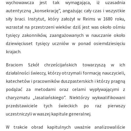
wychowawcza jest tak wymagająca, iż uzasadnia
autentyczną „konsekrację”, angażując cały czas i wszystkie
siły braci. Instytut, który założył w Reims w 1680 roku,
wzrastał na przestrzeni wieków: dziś jest was około ośmiu
tysięcy zakonników, zaangażowanych w nauczanie około
dziewięciuset tysięcy uczniów w ponad osiemdziesięciu
krajach.
Braciom Szkół chrześcijańskich towarzyszą w ich
działalności świeccy, którzy otrzymali formację nauczycieli,
katechetów i pracowników duszpasterskich i którzy pragną
podążać za metodami oraz celami wypływającymi z
charyzmatu „lasaliańskiego”. Niektórzy wykwalifikowani
przedstawiciele tych świeckich po raz pierwszy
uczestniczyli w waszej kapitule generalnej.
W trakcie obrad kapitulnych uważnie analizowaliście