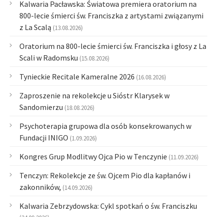
Kalwaria Pacławska: Światowa premiera oratorium na
800-lecie śmierci św. Franciszka z artystami związanymi
z La Scalą
(13.08.2026)
Oratorium na 800-lecie śmierci św. Franciszka i głosy z La
Scali w Radomsku
(15.08.2026)
Tynieckie Recitale Kameralne 2026
(16.08.2026)
Zaproszenie na rekolekcje u Sióstr Klarysek w
Sandomierzu
(18.08.2026)
Psychoterapia grupowa dla osób konsekrowanych w
Fundacji INIGO
(1.09.2026)
Kongres Grup Modlitwy Ojca Pio w Tenczynie
(11.09.2026)
Tenczyn: Rekolekcje ze św. Ojcem Pio dla kapłanów i
zakonników,
(14.09.2026)
Kalwaria Zebrzydowska: Cykl spotkań o św. Franciszku