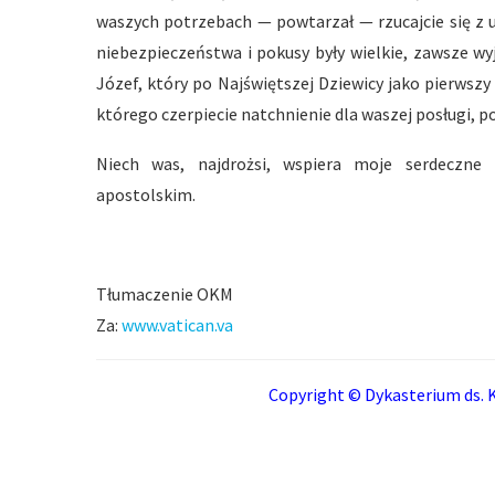
waszych potrzebach — powtarzał — rzucajcie się z u
niebezpieczeństwa i pokusy były wielkie, zawsze wyj
Józef, który po Najświętszej Dziewicy jako pierwsz
którego czerpiecie natchnienie dla waszej posługi, p
Niech was, najdrożsi, wspiera moje serdeczne
apostolskim.
Tłumaczenie OKM
Za:
www.vatican.va
Copyright © Dykasterium ds. K