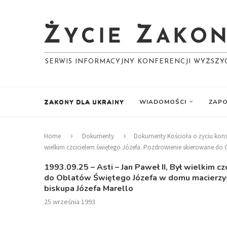
SERWIS INFORMACYJNY KONFERENCJI WYŻSZ
ZAKONY DLA UKRAINY
WIADOMOŚCI
ZAPO
Home
Dokumenty
Dokumenty Kościoła o życiu ko
wielkim czcicielem świętego Józefa. Pozdrowienie skierowane do
1993.09.25 – Asti – Jan Paweł II, Był wielkim 
do Oblatów Świętego Józefa w domu macierzys
biskupa Józefa Marello
25 września 1993