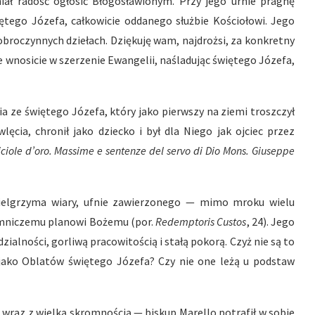
ał radość ogłosić Błogosławionym. Przy jego urnie pragnę
iętego Józefa, całkowicie oddanego służbie Kościołowi. Jego
obroczynnych dziełach. Dziękuję wam, najdrożsi, za konkretny
ie wnosicie w szerzenie Ewangelii, naśladując świętego Józefa,
ia ze świętego Józefa, który jako pierwszy na ziemi troszczył
ęcia, chronił jako dziecko i był dla Niego jak ojciec przez
iciole d’oro. Massime e sentenze del servo di Dio Mons. Giuseppe
pielgrzyma wiary, ufnie zawierzonego — mimo mroku wielu
emniczemu planowi Bożemu (por.
Redemptoris Custos
, 24). Jego
alności, gorliwą pracowitością i stałą pokorą. Czyż nie są to
jako Oblatów świętego Józefa? Czy nie one leżą u podstaw
 wraz z wielką skromnością — biskup Marello potrafił w sobie