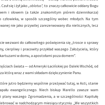
Czuł się i żył jako
„oblatus”,
to znaczy całkowicie oddany Bogu
twem i słowem (a także znakomitym piórem dziennikarza)
go człowieka, w sposób szczególny wobec młodych. Na tym
wanej nie jako przywilej zarezerwowany dla nielicznych, lecz
ście wezwani do całkowitego poświęcenia się „trosce o sprawy
, cierpliwy i pracowity przykład waszego Założyciela, który
 kartuzami w domu, a apostołami poza domem”.
zęściach świata — od Ameryki Łacińskiej po Daleki Wschód, od
 za którą wraz z wami składam dziękczynienie Panu.
które jutro będziemy wspólnie przeżywać tutaj, w Asti, stanie
apału ewangelicznego. Niech biskup Marello zawsze wam
 i plany waszego Zgromadzenia, a w szczególności Kapitułę
celebrować w nadchodzącym miesiącu styczniu. „We wszystkich