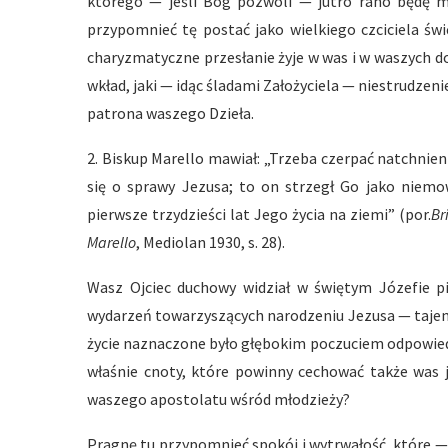
którego — jeśli Bóg pozwoli — jutro rano będę mi
przypomnieć tę postać jako wielkiego czciciela św
charyzmatyczne przesłanie żyje w was i w waszych d
wkład, jaki — idąc śladami Założyciela — niestrudzen
patrona waszego Dzieła.
2. Biskup Marello mawiał: „Trzeba czerpać natchnien
się o sprawy Jezusa; to on strzegł Go jako niemowl
pierwsze trzydzieści lat Jego życia na ziemi” (por.
Br
Marello
, Mediolan 1930, s. 28).
Wasz Ojciec duchowy widział w świętym Józefie 
wydarzeń towarzyszących narodzeniu Jezusa — taj
życie naznaczone było głębokim poczuciem odpowiedzi
właśnie cnoty, które powinny cechować także was 
waszego apostolatu wśród młodzieży?
Pragnę tu przypomnieć spokój i wytrwałość, które —