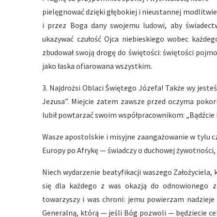
pielęgnować dzięki głębokiej i nieustannej modlitwie. 
i przez Boga dany swojemu ludowi, aby świadec
ukazywać czułość Ojca niebieskiego wobec każde
zbudował swoją drogę do świętości: świętości pojmo
jako łaska ofiarowana wszystkim.
3. Najdrożsi Oblaci Świętego Józefa! Także wy jeste
Jezusa”. Miejcie zatem zawsze przed oczyma pokorny
lubił powtarzać swoim współpracownikom: „Bądźcie
Wasze apostolskie i misyjne zaangażowanie w tylu c
Europy po Afrykę — świadczy o duchowej żywotności,
Niech wydarzenie beatyfikacji waszego Założyciela, 
się dla każdego z was okazją do odnowionego z
towarzyszy i was chroni: jemu powierzam nadzieje
Generalną, którą — jeśli Bóg pozwoli — będziecie 