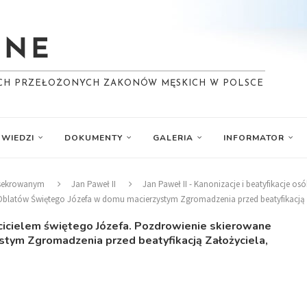
YCH PRZEŁOŻONYCH ZAKONÓW MĘSKICH W POLSCE
WIEDZI
DOKUMENTY
GALERIA
INFORMATOR
nsekrowanym
Jan Paweł II
Jan Paweł II - Kanonizacje i beatyfikacje 
 Oblatów Świętego Józefa w domu macierzystym Zgromadzenia przed beatyfikacją Z
czcicielem świętego Józefa. Pozdrowienie skierowane
tym Zgromadzenia przed beatyfikacją Założyciela,