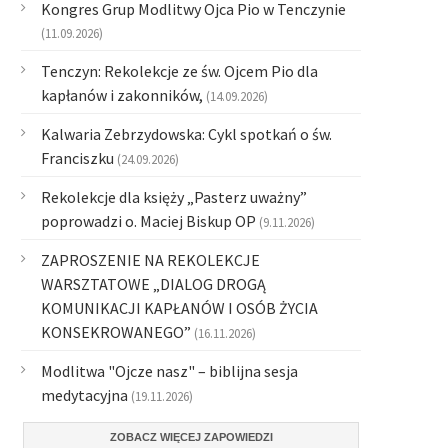
Kongres Grup Modlitwy Ojca Pio w Tenczynie
(11.09.2026)
Tenczyn: Rekolekcje ze św. Ojcem Pio dla
kapłanów i zakonników,
(14.09.2026)
Kalwaria Zebrzydowska: Cykl spotkań o św.
Franciszku
(24.09.2026)
Rekolekcje dla księży „Pasterz uważny”
poprowadzi o. Maciej Biskup OP
(9.11.2026)
ZAPROSZENIE NA REKOLEKCJE
WARSZTATOWE „DIALOG DROGĄ
KOMUNIKACJI KAPŁANÓW I OSÓB ŻYCIA
KONSEKROWANEGO”
(16.11.2026)
Modlitwa "Ojcze nasz" – biblijna sesja
medytacyjna
(19.11.2026)
ZOBACZ WIĘCEJ ZAPOWIEDZI