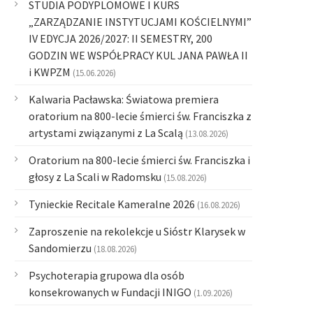
STUDIA PODYPLOMOWE I KURS
„ZARZĄDZANIE INSTYTUCJAMI KOŚCIELNYMI”
IV EDYCJA 2026/2027: II SEMESTRY, 200
GODZIN WE WSPÓŁPRACY KUL JANA PAWŁA II
i KWPZM
(15.06.2026)
Kalwaria Pacławska: Światowa premiera
oratorium na 800-lecie śmierci św. Franciszka z
artystami związanymi z La Scalą
(13.08.2026)
Oratorium na 800-lecie śmierci św. Franciszka i
głosy z La Scali w Radomsku
(15.08.2026)
Tynieckie Recitale Kameralne 2026
(16.08.2026)
Zaproszenie na rekolekcje u Sióstr Klarysek w
Sandomierzu
(18.08.2026)
Psychoterapia grupowa dla osób
konsekrowanych w Fundacji INIGO
(1.09.2026)