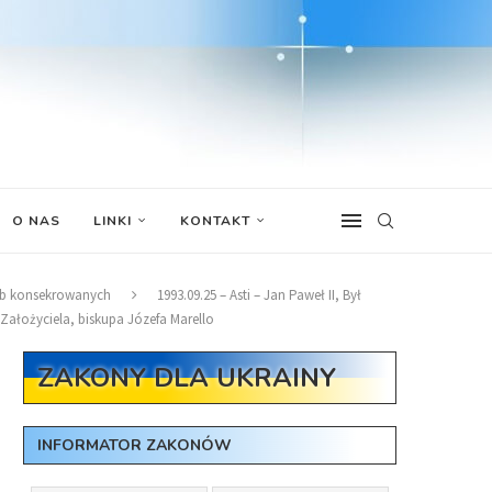
O NAS
LINKI
KONTAKT
osób konsekrowanych
1993.09.25 – Asti – Jan Paweł II, Był
ałożyciela, biskupa Józefa Marello
ZAKONY DLA UKRAINY
INFORMATOR ZAKONÓW