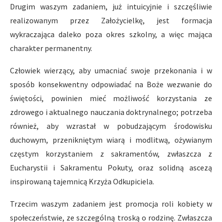
Drugim waszym zadaniem, już intuicyjnie i szczęśliwie
realizowanym przez Założycielkę, jest formacja
wykraczająca daleko poza okres szkolny, a więc mająca
charakter permanentny.
Człowiek wierzący, aby umacniać swoje przekonania i w
sposób konsekwentny odpowiadać na Boże wezwanie do
świętości, powinien mieć możliwość korzystania ze
zdrowego i aktualnego nauczania doktrynalnego; potrzeba
również, aby wzrastał w pobudzającym środowisku
duchowym, przenikniętym wiarą i modlitwą, ożywianym
częstym korzystaniem z sakramentów, zwłaszcza z
Eucharystii i Sakramentu Pokuty, oraz solidną ascezą
inspirowaną tajemnicą Krzyża Odkupiciela.
Trzecim waszym zadaniem jest promocja roli kobiety w
społeczeństwie, ze szczególną troską o rodzinę. Zwłaszcza