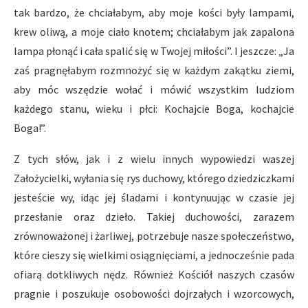
tak bardzo, że chciałabym, aby moje kości były lampami,
krew oliwą, a moje ciało knotem; chciałabym jak zapalona
lampa płonąć i cała spalić się w Twojej miłości”. I jeszcze: „Ja
zaś pragnęłabym rozmnożyć się w każdym zakątku ziemi,
aby móc wszędzie wołać i mówić wszystkim ludziom
każdego stanu, wieku i płci: Kochajcie Boga, kochajcie
Boga!”.
Z tych słów, jak i z wielu innych wypowiedzi waszej
Założycielki, wyłania się rys duchowy, którego dziedziczkami
jesteście wy, idąc jej śladami i kontynuując w czasie jej
przesłanie oraz dzieło. Takiej duchowości, zarazem
zrównoważonej i żarliwej, potrzebuje nasze społeczeństwo,
które cieszy się wielkimi osiągnięciami, a jednocześnie pada
ofiarą dotkliwych nędz. Również Kościół naszych czasów
pragnie i poszukuje osobowości dojrzałych i wzorcowych,