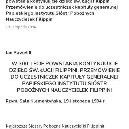
powstania kontynuujcie dzieło św. Łucji Filippini.
Przemówienie do uczestniczek kapituły generalnej
Papieskiego Instytutu Sióstr Pobożnych
Nauczycielek Filippini
19 listopada 1994
Jan Paweł I
I
W 300-LECIE POWSTANIA KONTYNUUJCIE
DZIEŁO ŚW. ŁUCJI FILIPPINI. PRZEMÓWIENIE
DO UCZESTNICZEK KAPITUŁY GENERALNEJ
PAPIESKIEGO INSTYTUTU SIÓSTR
POBOŻNYCH NAUCZYCIELEK FILIPPINI
Rzym, Sala Klementyńska, 19 listopada 1994 r.
Najdroższe Siostry Pobożne Nauczycielki Filippini
!