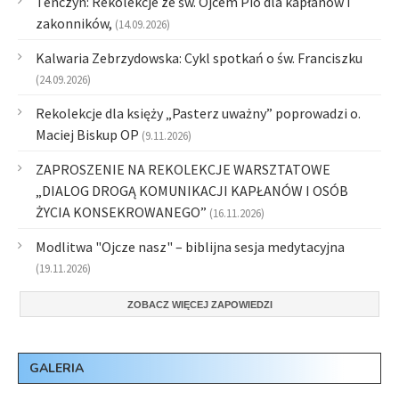
Tenczyn: Rekolekcje ze św. Ojcem Pio dla kapłanów i
zakonników,
(14.09.2026)
Kalwaria Zebrzydowska: Cykl spotkań o św. Franciszku
(24.09.2026)
Rekolekcje dla księży „Pasterz uważny” poprowadzi o.
Maciej Biskup OP
(9.11.2026)
ZAPROSZENIE NA REKOLEKCJE WARSZTATOWE
„DIALOG DROGĄ KOMUNIKACJI KAPŁANÓW I OSÓB
ŻYCIA KONSEKROWANEGO”
(16.11.2026)
Modlitwa "Ojcze nasz" – biblijna sesja medytacyjna
(19.11.2026)
ZOBACZ WIĘCEJ ZAPOWIEDZI
GALERIA