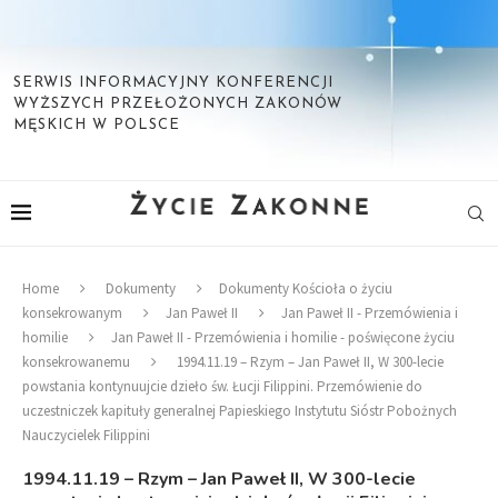
SERWIS INFORMACYJNY KONFERENCJI
WYŻSZYCH PRZEŁOŻONYCH ZAKONÓW
MĘSKICH W POLSCE
Home
Dokumenty
Dokumenty Kościoła o życiu
konsekrowanym
Jan Paweł II
Jan Paweł II - Przemówienia i
homilie
Jan Paweł II - Przemówienia i homilie - poświęcone życiu
konsekrowanemu
1994.11.19 – Rzym – Jan Paweł II, W 300-lecie
powstania kontynuujcie dzieło św. Łucji Filippini. Przemówienie do
uczestniczek kapituły generalnej Papieskiego Instytutu Sióstr Pobożnych
Nauczycielek Filippini
1994.11.19 – Rzym – Jan Paweł II, W 300-lecie