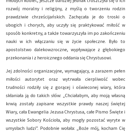
młodych kobiet, jeszcze bardziej jednak troszczyła się o ich
rozwój moralny i religijny, z myślą o tworzeniu rodzin
prawdziwie chrześcijańskich. Zachęcała je do troski o
ubogich i chorych, aby uczyły się praktykować miłość w
sposób konkretny, a także towarzyszyła im po zakończeniu
nauki w ich włączaniu się w życie społeczne. Było to
apostolstwo dalekowzroczne, wypływające z głębokiego
przekonania i z heroicznego oddania się Chrystusowi.
Jej zdolności organizacyjne, wymagający, a zarazem pełen
miłości autorytet oraz wytrwała cierpliwość wobec
trudności rodziły się z gorącej i oświeconej wiary, która
skłaniała ją do takich słów: „Chciałabym, aby moją własną
krwią zostały zapisane wszystkie prawdy naszej świętej
Wiary, cała Ewangelia Jezusa Chrystusa, całe Pismo Święte i
wszystkie Sobory Kościoła, aby mogły pozostać wyryte w
umysłach ludzi”. Podobnie wołała: „Boże mój, kocham Cię