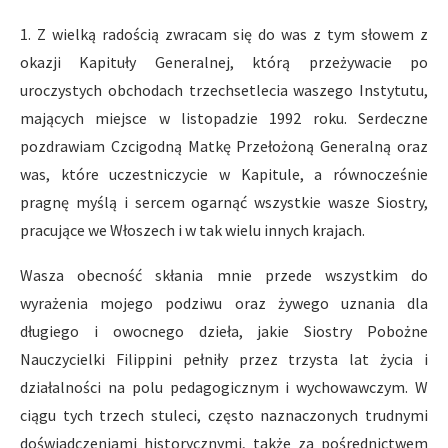
1. Z wielką radością zwracam się do was z tym słowem z
okazji Kapituły Generalnej, którą przeżywacie po
uroczystych obchodach trzechsetlecia waszego Instytutu,
mających miejsce w listopadzie 1992 roku. Serdeczne
pozdrawiam Czcigodną Matkę Przełożoną Generalną oraz
was, które uczestniczycie w Kapitule, a równocześnie
pragnę myślą i sercem ogarnąć wszystkie wasze Siostry,
pracujące we Włoszech i w tak wielu innych krajach.
Wasza obecność skłania mnie przede wszystkim do
wyrażenia mojego podziwu oraz żywego uznania dla
długiego i owocnego dzieła, jakie Siostry Pobożne
Nauczycielki Filippini pełniły przez trzysta lat życia i
działalności na polu pedagogicznym i wychowawczym. W
ciągu tych trzech stuleci, często naznaczonych trudnymi
doświadczeniami historycznymi, także za pośrednictwem