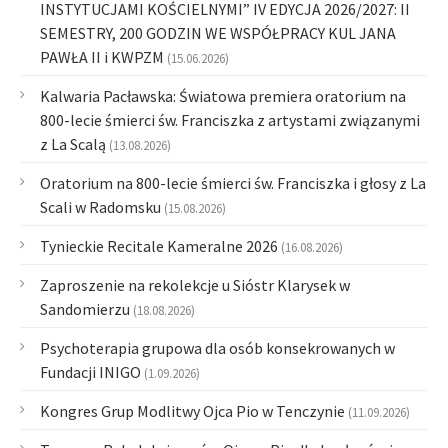
INSTYTUCJAMI KOŚCIELNYMI” IV EDYCJA 2026/2027: II
SEMESTRY, 200 GODZIN WE WSPÓŁPRACY KUL JANA
PAWŁA II i KWPZM
(15.06.2026)
Kalwaria Pacławska: Światowa premiera oratorium na
800-lecie śmierci św. Franciszka z artystami związanymi
z La Scalą
(13.08.2026)
Oratorium na 800-lecie śmierci św. Franciszka i głosy z La
Scali w Radomsku
(15.08.2026)
Tynieckie Recitale Kameralne 2026
(16.08.2026)
Zaproszenie na rekolekcje u Sióstr Klarysek w
Sandomierzu
(18.08.2026)
Psychoterapia grupowa dla osób konsekrowanych w
Fundacji INIGO
(1.09.2026)
Kongres Grup Modlitwy Ojca Pio w Tenczynie
(11.09.2026)