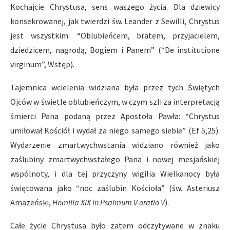
Kochajcie Chrystusa, sens waszego życia. Dla dziewicy
konsekrowanej, jak twierdzi św. Leander z Sewilli, Chrystus
jest wszystkim: “Oblubieńcem, bratem, przyjacielem,
dziedzicem, nagrodą, Bogiem i Panem” (“De institutione
virginum”, Wstęp).
Tajemnica wcielenia widziana była przez tych Świętych
Ojców w świetle oblubieńczym, w czym szli za interpretacją
śmierci Pana podaną przez Apostoła Pawła: “Chrystus
umiłował Kościół i wydał za niego samego siebie” (Ef 5,25).
Wydarzenie zmartwychwstania widziano również jako
zaślubiny zmartwychwstałego Pana i nowej mesjańskiej
wspólnoty, i dla tej przyczyny wigilia Wielkanocy była
świętowana jako “noc zaślubin Kościoła” (św. Asteriusz
Amazeński,
Homilia XIX in Psalmum V oratio V
).
Całe życie Chrystusa było zatem odczytywane w znaku