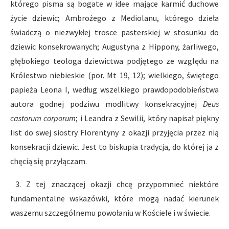
którego pisma są bogate w idee mające karmić duchowe
życie dziewic; Ambrożego z Mediolanu, którego dzieła
świadczą o niezwykłej trosce pasterskiej w stosunku do
dziewic konsekrowanych; Augustyna z Hippony, żarliwego,
głębokiego teologa dziewictwa podjętego ze względu na
Królestwo niebieskie (por. Mt 19, 12); wielkiego, świętego
papieża Leona I, według wszelkiego prawdopodobieństwa
autora godnej podziwu modlitwy konsekracyjnej
Deus
castorum corporum
; i Leandra z Sewilii, który napisał piękny
list do swej siostry Florentyny z okazji przyjęcia przez nią
konsekracji dziewic. Jest to biskupia tradycja, do której ja z
chęcią się przyłączam.
3. Z tej znaczącej okazji chcę przypomnieć niektóre
fundamentalne wskazówki, które mogą nadać kierunek
waszemu szczególnemu powołaniu w Kościele i w świecie.