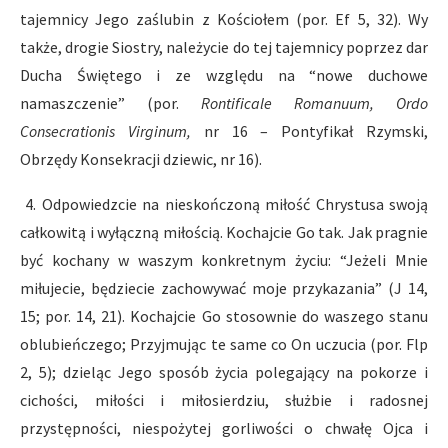
tajemnicy Jego zaślubin z Kościołem (por. Ef 5, 32). Wy
także, drogie Siostry, należycie do tej tajemnicy poprzez dar
Ducha Świętego i ze względu na “nowe duchowe
namaszczenie” (por.
Rontificale Romanuum, Ordo
Consecrationis Virginum,
nr 16 – Pontyfikał Rzymski,
Obrzędy Konsekracji dziewic, nr 16).
4. Odpowiedzcie na nieskończoną miłość Chrystusa swoją
całkowitą i wyłączną miłością. Kochajcie Go tak. Jak pragnie
być kochany w waszym konkretnym życiu: “Jeżeli Mnie
miłujecie, będziecie zachowywać moje przykazania” (J 14,
15; por. 14, 21). Kochajcie Go stosownie do waszego stanu
oblubieńczego; Przyjmując te same co On uczucia (por. Flp
2, 5); dzieląc Jego sposób życia polegający na pokorze i
cichości, miłości i miłosierdziu, służbie i radosnej
przystępności, niespożytej gorliwości o chwałę Ojca i