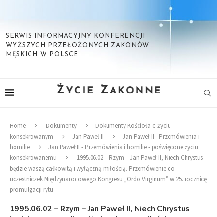
SERWIS INFORMACYJNY KONFERENCJI
WYŻSZYCH PRZEŁOŻONYCH ZAKONÓW
MĘSKICH W POLSCE
Home
Dokumenty
Dokumenty Kościoła o życiu
konsekrowanym
Jan Paweł II
Jan Paweł II - Przemówienia i
homilie
Jan Paweł II - Przemówienia i homilie - poświęcone życiu
konsekrowanemu
1995.06.02 – Rzym – Jan Paweł II, Niech Chrystus
będzie waszą całkowitą i wyłączną miłością. Przemówienie do
uczestniczek Międzynarodowego Kongresu „Ordo Virginum” w 25. rocznicę
promulgacji rytu
1995.06.02 – Rzym – Jan Paweł II, Niech Chrystus