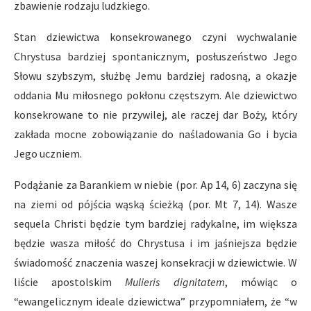
zbawienie rodzaju ludzkiego.
Stan dziewictwa konsekrowanego czyni wychwalanie
Chrystusa bardziej spontanicznym, posłuszeństwo Jego
Słowu szybszym, służbę Jemu bardziej radosną, a okazje
oddania Mu miłosnego pokłonu częstszym. Ale dziewictwo
konsekrowane to nie przywilej, ale raczej dar Boży, który
zakłada mocne zobowiązanie do naśladowania Go i bycia
Jego uczniem.
Podążanie za Barankiem w niebie (por. Ap 14, 6) zaczyna się
na ziemi od pójścia wąską ścieżką (por. Mt 7, 14). Wasze
sequela Christi będzie tym bardziej radykalne, im większa
będzie wasza miłość do Chrystusa i im jaśniejsza będzie
świadomość znaczenia waszej konsekracji w dziewictwie. W
liście apostolskim
Mulieris dignitatem
, mówiąc o
“ewangelicznym ideale dziewictwa” przypomniałem, że “w