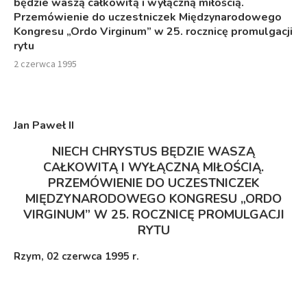
będzie waszą całkowitą i wyłączną miłością.
Przemówienie do uczestniczek Międzynarodowego
Kongresu „Ordo Virginum” w 25. rocznicę promulgacji
rytu
2 czerwca 1995
Jan Paweł I
I
NIECH CHRYSTUS BĘDZIE WASZĄ
CAŁKOWITĄ I WYŁĄCZNĄ MIŁOŚCIĄ.
PRZEMÓWIENIE DO UCZESTNICZEK
MIĘDZYNARODOWEGO KONGRESU „ORDO
VIRGINUM” W 25. ROCZNICĘ PROMULGACJI
RYTU
Rzym, 02 czerwca 1995 r.