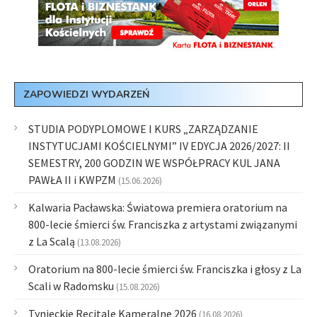
ZAPOWIEDZI WYDARZEŃ
STUDIA PODYPLOMOWE I KURS „ZARZĄDZANIE
INSTYTUCJAMI KOŚCIELNYMI” IV EDYCJA 2026/2027: II
SEMESTRY, 200 GODZIN WE WSPÓŁPRACY KUL JANA
PAWŁA II i KWPZM
(15.06.2026)
Kalwaria Pacławska: Światowa premiera oratorium na
800-lecie śmierci św. Franciszka z artystami związanymi
z La Scalą
(13.08.2026)
Oratorium na 800-lecie śmierci św. Franciszka i głosy z La
Scali w Radomsku
(15.08.2026)
Tynieckie Recitale Kameralne 2026
(16.08.2026)