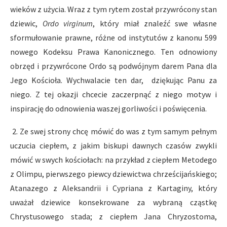
wieków z użycia. Wraz z tym rytem został przywrócony stan
dziewic,
Ordo virginum
, który miał znaleźć swe własne
sformułowanie prawne, różne od instytutów z kanonu 599
nowego Kodeksu Prawa Kanonicznego. Ten odnowiony
obrzęd i przywrócone Ordo są podwójnym darem Pana dla
Jego Kościoła. Wychwalacie ten dar, dziękując Panu za
niego. Z tej okazji chcecie zaczerpnąć z niego motyw i
inspirację do odnowienia waszej gorliwości i poświęcenia.
2. Ze swej strony chcę mówić do was z tym samym pełnym
uczucia ciepłem, z jakim biskupi dawnych czasów zwykli
mówić w swych kościołach: na przykład z ciepłem Metodego
z Olimpu, pierwszego piewcy dziewictwa chrześcijańskiego;
Atanazego z Aleksandrii i Cypriana z Kartaginy, który
uważał dziewice konsekrowane za wybraną cząstkę
Chrystusowego stada; z ciepłem Jana Chryzostoma,