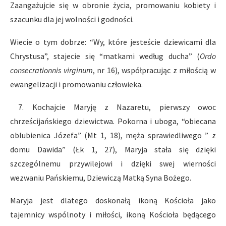
Zaangażujcie się w obronie życia, promowaniu kobiety i
szacunku dla jej wolności i godności.
Wiecie o tym dobrze: “Wy, które jesteście dziewicami dla
Chrystusa”, stajecie się “matkami według ducha” (
Ordo
consecrationnis virginum
, nr 16), współpracując z miłością w
ewangelizacji i promowaniu człowieka.
7. Kochajcie Maryję z Nazaretu, pierwszy owoc
chrześcijańskiego dziewictwa. Pokorna i uboga, “obiecana
oblubienica Józefa” (Mt 1, 18), męża sprawiedliwego ” z
domu Dawida” (Łk 1, 27), Maryja stała się dzięki
szczególnemu przywilejowi i dzięki swej wierności
wezwaniu Pańskiemu, Dziewiczą Matką Syna Bożego.
Maryja jest dlatego doskonałą ikoną Kościoła jako
tajemnicy wspólnoty i miłości, ikoną Kościoła będącego