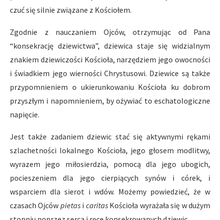
czuć się silnie związane z Kościołem.
Zgodnie z nauczaniem Ojców, otrzymując od Pana
“konsekrację dziewictwa”, dziewica staje się widzialnym
znakiem dziewiczości Kościoła, narzędziem jego owocności
i świadkiem jego wierności Chrystusowi. Dziewice są także
przypomnieniem o ukierunkowaniu Kościoła ku dobrom
przyszłym i napomnieniem, by ożywiać to eschatologiczne
napięcie.
Jest także zadaniem dziewic stać się aktywnymi rękami
szlachetności lokalnego Kościoła, jego głosem modlitwy,
wyrazem jego miłosierdzia, pomocą dla jego ubogich,
pocieszeniem dla jego cierpiących synów i córek, i
wsparciem dla sierot i wdów. Możemy powiedzieć, że w
czasach Ojców
pietas
i
caritas
Kościoła wyrażała się w dużym
stopniu poprzez serca i ręce konsekrowanych dziewic.