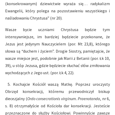
(konsekrowanym) dziewictwie wyraża się… radykalizm
Ewangelii, który polega na pozostawieniu wszystkiego i
naśladowaniu Chrystusa” (nr 20).
Wasze bycie uczniami Chrystusa będzie tym
intensywniejsze, im bardziej będziecie przekonane, że
Jezus jest jedynym Nauczycielem (por. Mt 23,8), którego
słowa są “duchem i życiem”. Drogie Siostry, pamiętajcie, że
wasze miejsce jest, podobnie jak Marii z Betanii (por. Łk 10,
39), u stóp Jezusa, gdzie będziecie słuchać słów zmiłowania
wychodzących z Jego ust. (por. Łk 4, 22).
5. Kochajcie Kościół waszą Matkę. Poprzez uroczysty
Obrzęd konsekracji, któremu przewodniczył biskup
diecezjalny (
Ordo consecrationis virginum. Praenotanda
, nr 6,
s. 8) otrzymałyście od Kościoła dar konsekracji. Jesteście
przeznaczone do służby Kościołowi. Powinnyście zawsze