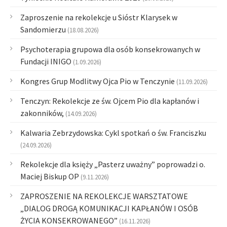
Zaproszenie na rekolekcje u Sióstr Klarysek w
Sandomierzu
(18.08.2026)
Psychoterapia grupowa dla osób konsekrowanych w
Fundacji INIGO
(1.09.2026)
Kongres Grup Modlitwy Ojca Pio w Tenczynie
(11.09.2026)
Tenczyn: Rekolekcje ze św. Ojcem Pio dla kapłanów i
zakonników,
(14.09.2026)
Kalwaria Zebrzydowska: Cykl spotkań o św. Franciszku
(24.09.2026)
Rekolekcje dla księży „Pasterz uważny” poprowadzi o.
Maciej Biskup OP
(9.11.2026)
ZAPROSZENIE NA REKOLEKCJE WARSZTATOWE
„DIALOG DROGĄ KOMUNIKACJI KAPŁANÓW I OSÓB
ŻYCIA KONSEKROWANEGO”
(16.11.2026)