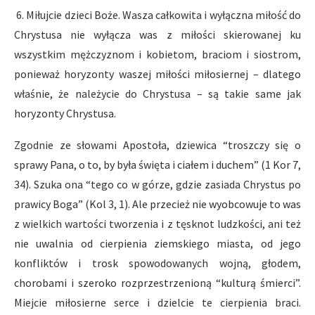
6. Miłujcie dzieci Boże. Wasza całkowita i wyłączna miłość do
Chrystusa nie wyłącza was z miłości skierowanej ku
wszystkim mężczyznom i kobietom, braciom i siostrom,
ponieważ horyzonty waszej miłości miłosiernej – dlatego
właśnie, że należycie do Chrystusa – są takie same jak
horyzonty Chrystusa.
Zgodnie ze słowami Apostoła, dziewica “troszczy się o
sprawy Pana, o to, by była święta i ciałem i duchem” (1 Kor 7,
34). Szuka ona “tego co w górze, gdzie zasiada Chrystus po
prawicy Boga” (Kol 3, 1). Ale przecież nie wyobcowuje to was
z wielkich wartości tworzenia i z tęsknot ludzkości, ani też
nie uwalnia od cierpienia ziemskiego miasta, od jego
konfliktów i trosk spowodowanych wojną, głodem,
chorobami i szeroko rozprzestrzenioną “kulturą śmierci”.
Miejcie miłosierne serce i dzielcie te cierpienia braci.