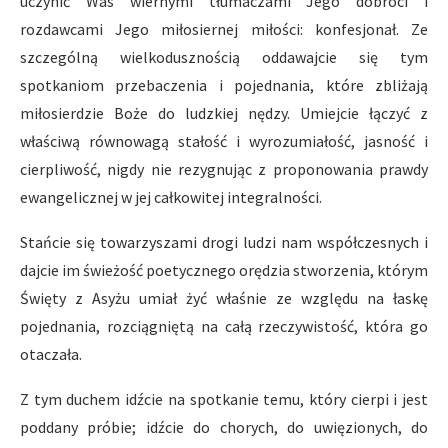
uczynić Was wiernymi tłumaczami Jego dobroci i
rozdawcami Jego miłosiernej miłości: konfesjonał. Ze
szczególną wielkodusznością oddawajcie się tym
spotkaniom przebaczenia i pojednania, które zbliżają
miłosierdzie Boże do ludzkiej nędzy. Umiejcie łączyć z
właściwą równowagą stałość i wyrozumiałość, jasność i
cierpliwość, nigdy nie rezygnując z proponowania prawdy
ewangelicznej w jej całkowitej integralności.
Stańcie się towarzyszami drogi ludzi nam współczesnych i
dajcie im świeżość poetycznego orędzia stworzenia, którym
Święty z Asyżu umiał żyć właśnie ze względu na łaskę
pojednania, rozciągniętą na całą rzeczywistość, która go
otaczała.
Z tym duchem idźcie na spotkanie temu, który cierpi i jest
poddany próbie; idźcie do chorych, do uwięzionych, do