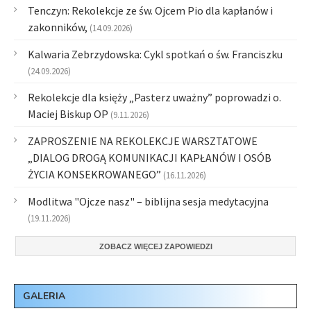
Tenczyn: Rekolekcje ze św. Ojcem Pio dla kapłanów i
zakonników,
(14.09.2026)
Kalwaria Zebrzydowska: Cykl spotkań o św. Franciszku
(24.09.2026)
Rekolekcje dla księży „Pasterz uważny” poprowadzi o.
Maciej Biskup OP
(9.11.2026)
ZAPROSZENIE NA REKOLEKCJE WARSZTATOWE
„DIALOG DROGĄ KOMUNIKACJI KAPŁANÓW I OSÓB
ŻYCIA KONSEKROWANEGO”
(16.11.2026)
Modlitwa "Ojcze nasz" – biblijna sesja medytacyjna
(19.11.2026)
ZOBACZ WIĘCEJ ZAPOWIEDZI
GALERIA