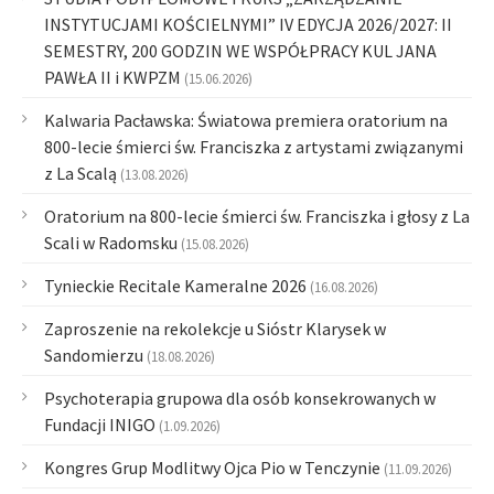
INSTYTUCJAMI KOŚCIELNYMI” IV EDYCJA 2026/2027: II
SEMESTRY, 200 GODZIN WE WSPÓŁPRACY KUL JANA
PAWŁA II i KWPZM
(15.06.2026)
Kalwaria Pacławska: Światowa premiera oratorium na
800-lecie śmierci św. Franciszka z artystami związanymi
z La Scalą
(13.08.2026)
Oratorium na 800-lecie śmierci św. Franciszka i głosy z La
Scali w Radomsku
(15.08.2026)
Tynieckie Recitale Kameralne 2026
(16.08.2026)
Zaproszenie na rekolekcje u Sióstr Klarysek w
Sandomierzu
(18.08.2026)
Psychoterapia grupowa dla osób konsekrowanych w
Fundacji INIGO
(1.09.2026)
Kongres Grup Modlitwy Ojca Pio w Tenczynie
(11.09.2026)