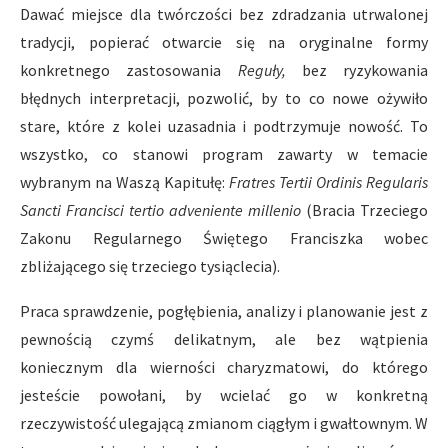
Dawać miejsce dla twórczości bez zdradzania utrwalonej
tradycji, popierać otwarcie się na oryginalne formy
konkretnego zastosowania
Reguły,
bez ryzykowania
błędnych interpretacji, pozwolić, by to co nowe ożywiło
stare, które z kolei uzasadnia i podtrzymuje nowość. To
wszystko, co stanowi program zawarty w temacie
wybranym na Waszą Kapitułę:
Fratres Tertii Ordinis Regularis
Sancti Francisci tertio adveniente millenio
(Bracia Trzeciego
Zakonu Regularnego Świętego Franciszka wobec
zbliżającego się trzeciego tysiąclecia).
Praca sprawdzenie, pogłębienia, analizy i planowanie jest z
pewnością czymś delikatnym, ale bez wątpienia
koniecznym dla wierności charyzmatowi, do którego
jesteście powołani, by wcielać go w konkretną
rzeczywistość ulegającą zmianom ciągłym i gwałtownym. W