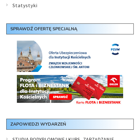
Statystyki
SPRAWDŹ OFERTĘ SPECJALNĄ
ZAPOWIEDZI WYDARZEŃ
STUDIA PODYPLOMOWE I KURS „ZARZĄDZANIE