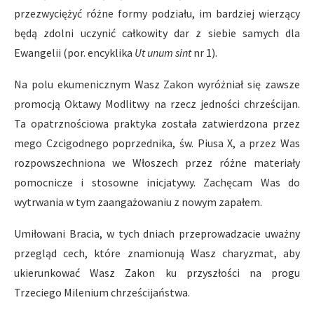
przezwyciężyć różne formy podziału, im bardziej wierzący
będą zdolni uczynić całkowity dar z siebie samych dla
Ewangelii (por. encyklika
Ut unum sint
nr 1).
Na polu ekumenicznym Wasz Zakon wyróżniał się zawsze
promocją Oktawy Modlitwy na rzecz jedności chrześcijan.
Ta opatrznościowa praktyka została zatwierdzona przez
mego Czcigodnego poprzednika, św. Piusa X, a przez Was
rozpowszechniona we Włoszech przez różne materiały
pomocnicze i stosowne inicjatywy. Zachęcam Was do
wytrwania w tym zaangażowaniu z nowym zapałem.
Umiłowani Bracia, w tych dniach przeprowadzacie uważny
przegląd cech, które znamionują Wasz charyzmat, aby
ukierunkować Wasz Zakon ku przyszłości na progu
Trzeciego Milenium chrześcijaństwa.