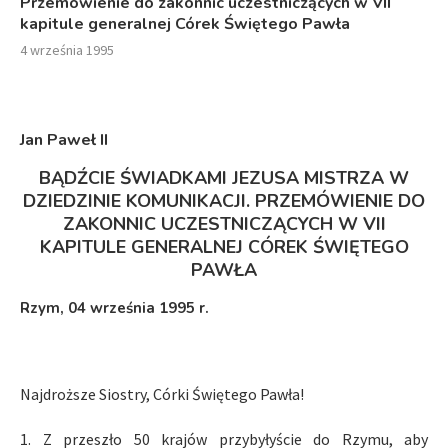
Przemówienie do zakonnic uczestniczących w VII
kapitule generalnej Córek Świętego Pawła
4 września 1995
Jan Paweł I
I
BĄDŹCIE ŚWIADKAMI JEZUSA MISTRZA W
DZIEDZINIE KOMUNIKACJI. PRZEMÓWIENIE DO
ZAKONNIC UCZESTNICZĄCYCH W VII
KAPITULE GENERALNEJ CÓREK ŚWIĘTEGO
PAWŁA
Rzym, 04 września 1995 r.
Najdroższe Siostry, Córki Świętego Pawła!
1. Z przeszło 50 krajów przybyłyście do Rzymu, aby