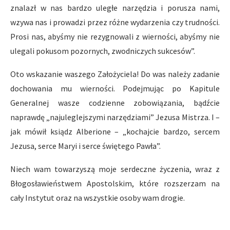
znalazł w nas bardzo uległe narzędzia i porusza nami,
wzywa nas i prowadzi przez różne wydarzenia czy trudności.
Prosi nas, abyśmy nie rezygnowali z wierności, abyśmy nie
ulegali pokusom pozornych, zwodniczych sukcesów”.
Oto wskazanie waszego Założyciela! Do was należy zadanie
dochowania mu wierności. Podejmując po Kapitule
Generalnej wasze codzienne zobowiązania, bądźcie
naprawdę „najuleglejszymi narzędziami” Jezusa Mistrza. I –
jak mówił ksiądz Alberione – „kochajcie bardzo, sercem
Jezusa, serce Maryi i serce świętego Pawła”.
Niech wam towarzyszą moje serdeczne życzenia, wraz z
Błogosławieństwem Apostolskim, które rozszerzam na
cały Instytut oraz na wszystkie osoby wam drogie.