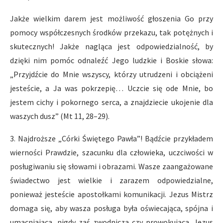
Jakże wielkim darem jest możliwość głoszenia Go przy
pomocy współczesnych środków przekazu, tak potężnych i
skutecznych! Jakże nagląca jest odpowiedzialność, by
dzięki nim pomóc odnaleźć Jego ludzkie i Boskie słowa:
„Przyjdźcie do Mnie wszyscy, którzy utrudzeni i obciążeni
jesteście, a Ja was pokrzepię… Uczcie się ode Mnie, bo
jestem cichy i pokornego serca, a znajdziecie ukojenie dla
waszych dusz” (Mt 11, 28–29).
3. Najdroższe „Córki Świętego Pawła”! Bądźcie przykładem
wierności Prawdzie, szacunku dla człowieka, uczciwości w
posługiwaniu się słowami i obrazami. Wasze zaangażowane
świadectwo jest wielkie i zarazem odpowiedzialne,
ponieważ jesteście apostołkami komunikacji. Jezus Mistrz
domaga się, aby wasza posługa była oświecająca, spójna i
umacniająca, nigdy zaś zwodnicza czy prowokująca. Jezus