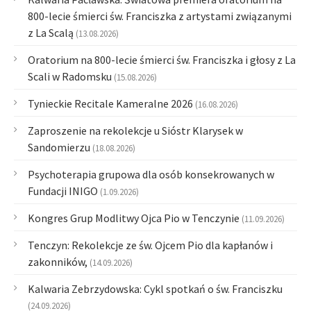
800-lecie śmierci św. Franciszka z artystami związanymi
z La Scalą
(13.08.2026)
Oratorium na 800-lecie śmierci św. Franciszka i głosy z La
Scali w Radomsku
(15.08.2026)
Tynieckie Recitale Kameralne 2026
(16.08.2026)
Zaproszenie na rekolekcje u Sióstr Klarysek w
Sandomierzu
(18.08.2026)
Psychoterapia grupowa dla osób konsekrowanych w
Fundacji INIGO
(1.09.2026)
Kongres Grup Modlitwy Ojca Pio w Tenczynie
(11.09.2026)
Tenczyn: Rekolekcje ze św. Ojcem Pio dla kapłanów i
zakonników,
(14.09.2026)
Kalwaria Zebrzydowska: Cykl spotkań o św. Franciszku
(24.09.2026)