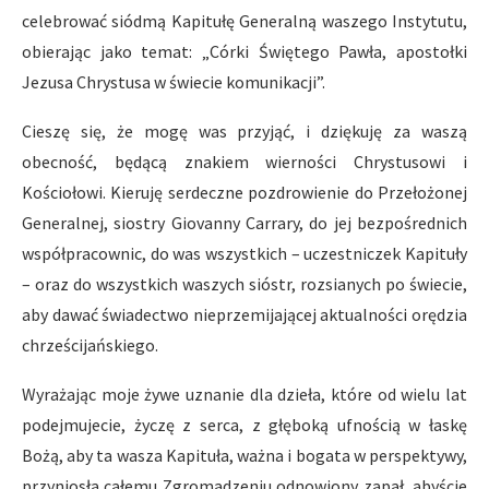
celebrować siódmą Kapitułę Generalną waszego Instytutu,
obierając jako temat: „Córki Świętego Pawła, apostołki
Jezusa Chrystusa w świecie komunikacji”.
Cieszę się, że mogę was przyjąć, i dziękuję za waszą
obecność, będącą znakiem wierności Chrystusowi i
Kościołowi. Kieruję serdeczne pozdrowienie do Przełożonej
Generalnej, siostry Giovanny Carrary, do jej bezpośrednich
współpracownic, do was wszystkich – uczestniczek Kapituły
– oraz do wszystkich waszych sióstr, rozsianych po świecie,
aby dawać świadectwo nieprzemijającej aktualności orędzia
chrześcijańskiego.
Wyrażając moje żywe uznanie dla dzieła, które od wielu lat
podejmujecie, życzę z serca, z głęboką ufnością w łaskę
Bożą, aby ta wasza Kapituła, ważna i bogata w perspektywy,
przyniosła całemu Zgromadzeniu odnowiony zapał, abyście