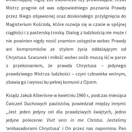
Mistrz pragnie od was odpowiedniego poznania Prawdy
przez Niego objawionej oraz doskonałego przylgnięcia do
Magisterium Kościoła, które rozwija się w czasie w spójnej
ciągłości i z pasterską troską. Dialog z ludzkością nie może i
nie powinien nigdy nosić znamion ustępstw wobec Prawdy
ani kompromisów ze stylem życia oddalającym od
Chrystusa. Szacunek i miłość wobec osób muszą iść w parze
z przekonaniem, że prawda Chrystusa – jedynego
prawdziwego Mistrza ludzkości – czyni człowieka wolnym,
zbawia go i wynosi ku pełnej komunii z Ojcem.
Ksiądz Jakub Alberione w kwietniu 1960 r., podczas miesiąca
Ćwiczeń Duchowych paulistów, powiedział między innymi:
„Jest jeden jedyny cel dla prawdziwych świętych, jedno
jedyne polecenie:
Vivit vero in me Christus
. Jesteśmy
‘ambasadorami Chrystusa’ i On przez nas napomina. Pan