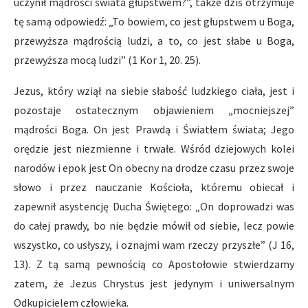
uczynił mądrości świata głupstwem?”, także dziś otrzymuje
tę samą odpowiedź: „To bowiem, co jest głupstwem u Boga,
przewyższa mądrością ludzi, a to, co jest słabe u Boga,
przewyższa mocą ludzi” (1 Kor 1, 20. 25).
Jezus, który wziął na siebie słabość ludzkiego ciała, jest i
pozostaje ostatecznym objawieniem „mocniejszej”
mądrości Boga. On jest Prawdą i Światłem świata; Jego
orędzie jest niezmienne i trwałe. Wśród dziejowych kolei
narodów i epok jest On obecny na drodze czasu przez swoje
słowo i przez nauczanie Kościoła, któremu obiecał i
zapewnił asystencję Ducha Świętego: „On doprowadzi was
do całej prawdy, bo nie będzie mówił od siebie, lecz powie
wszystko, co usłyszy, i oznajmi wam rzeczy przyszłe” (J 16,
13). Z tą samą pewnością co Apostołowie stwierdzamy
zatem, że Jezus Chrystus jest jedynym i uniwersalnym
Odkupicielem człowieka.