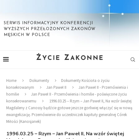
SERWIS INFORMACYJNY KONFERENCJI
WYŻSZYCH PRZEŁOŻONYCH ZAKONÓW
MĘSKICH W POLSCE
Home
Dokumenty
Dokumenty Kościoła o życiu
konsekrowanym
Jan Paweł II
Jan Paweł II - Przemówienia i
homilie
Jan Paweł II - Przemówienia i homilie - poświęcone życiu
konsekrowanemu
1996.03.25 – Rzym – Jan Paweł II, Na wzór świętej
Magdaleny z Canossy bądźcie gotowe jeszcze gorliwiej włączyć się w nową
ewangelizację. Przemówienie do uczestniczek kapituły generalnej Córek
Miłości (Kanosjanek)
1996.03.25 – Rzym – Jan Paweł II, Na wzór świętej