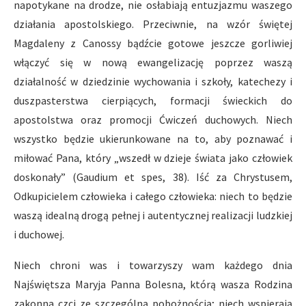
napotykane na drodze, nie osłabiają entuzjazmu waszego
działania apostolskiego. Przeciwnie, na wzór świętej
Magdaleny z Canossy bądźcie gotowe jeszcze gorliwiej
włączyć się w nową ewangelizację poprzez waszą
działalność w dziedzinie wychowania i szkoły, katechezy i
duszpasterstwa cierpiących, formacji świeckich do
apostolstwa oraz promocji Ćwiczeń duchowych. Niech
wszystko będzie ukierunkowane na to, aby poznawać i
miłować Pana, który „wszedł w dzieje świata jako człowiek
doskonały” (Gaudium et spes, 38). Iść za Chrystusem,
Odkupicielem człowieka i całego człowieka: niech to będzie
waszą idealną drogą pełnej i autentycznej realizacji ludzkiej
i duchowej.
Niech chroni was i towarzyszy wam każdego dnia
Najświętsza Maryja Panna Bolesna, którą wasza Rodzina
zakonna czci ze szczególną pobożnością; niech wspierają