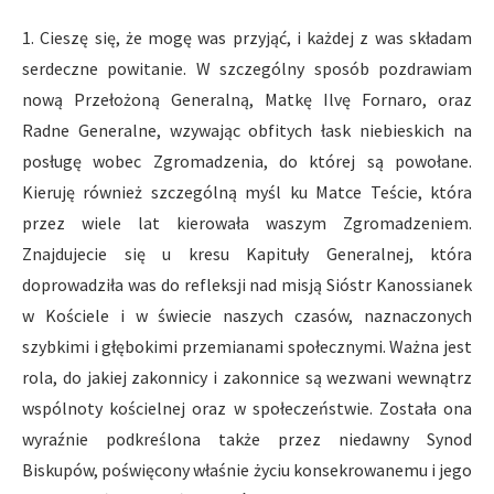
1. Cieszę się, że mogę was przyjąć, i każdej z was składam
serdeczne powitanie. W szczególny sposób pozdrawiam
nową Przełożoną Generalną, Matkę Ilvę Fornaro, oraz
Radne Generalne, wzywając obfitych łask niebieskich na
posługę wobec Zgromadzenia, do której są powołane.
Kieruję również szczególną myśl ku Matce Teście, która
przez wiele lat kierowała waszym Zgromadzeniem.
Znajdujecie się u kresu Kapituły Generalnej, która
doprowadziła was do refleksji nad misją Sióstr Kanossianek
w Kościele i w świecie naszych czasów, naznaczonych
szybkimi i głębokimi przemianami społecznymi. Ważna jest
rola, do jakiej zakonnicy i zakonnice są wezwani wewnątrz
wspólnoty kościelnej oraz w społeczeństwie. Została ona
wyraźnie podkreślona także przez niedawny Synod
Biskupów, poświęcony właśnie życiu konsekrowanemu i jego