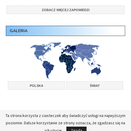
ZOBACZ WIĘCEJ ZAPOWIEDZI
GALERIA
POLSKA
ŚWIAT
Ta strona korzysta z ciasteczek aby świadczyć usługi na najwyższym
Copyright © 2026, Konferencja Wyższych Przełożonych Zakonów Męskich w
poziomie. Dalsze korzystanie ze strony oznacza, że zgadzasz się na
Polsce.
Realizacja:
FullStackAdmin - opieka administracyjna nad serwerami
ich użycie.
Zgoda