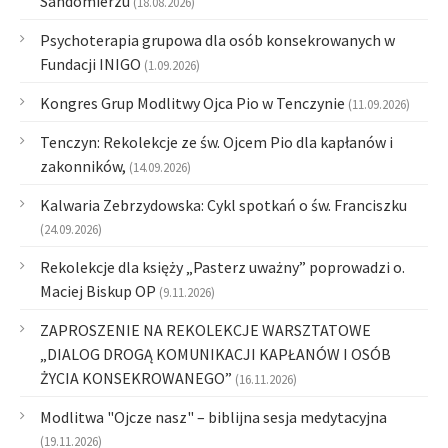
Sandomierzu
(18.08.2026)
Psychoterapia grupowa dla osób konsekrowanych w
Fundacji INIGO
(1.09.2026)
Kongres Grup Modlitwy Ojca Pio w Tenczynie
(11.09.2026)
Tenczyn: Rekolekcje ze św. Ojcem Pio dla kapłanów i
zakonników,
(14.09.2026)
Kalwaria Zebrzydowska: Cykl spotkań o św. Franciszku
(24.09.2026)
Rekolekcje dla księży „Pasterz uważny” poprowadzi o.
Maciej Biskup OP
(9.11.2026)
ZAPROSZENIE NA REKOLEKCJE WARSZTATOWE
„DIALOG DROGĄ KOMUNIKACJI KAPŁANÓW I OSÓB
ŻYCIA KONSEKROWANEGO”
(16.11.2026)
Modlitwa "Ojcze nasz" – biblijna sesja medytacyjna
(19.11.2026)