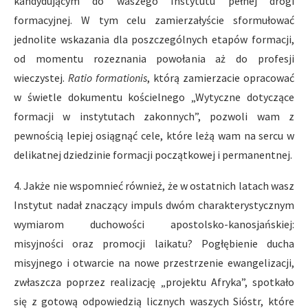
kandydującym do waszego Instytutu pełnej drogi
formacyjnej. W tym celu zamierzałyście sformułować
jednolite wskazania dla poszczególnych etapów formacji,
od momentu rozeznania powołania aż do profesji
wieczystej.
Ratio formationis
, którą zamierzacie opracować
w świetle dokumentu kościelnego „Wytyczne dotyczące
formacji w instytutach zakonnych”, pozwoli wam z
pewnością lepiej osiągnąć cele, które leżą wam na sercu w
delikatnej dziedzinie formacji początkowej i permanentnej.
4. Jakże nie wspomnieć również, że w ostatnich latach wasz
Instytut nadał znaczący impuls dwóm charakterystycznym
wymiarom duchowości apostolsko-kanosjańskiej:
misyjności oraz promocji laikatu? Pogłębienie ducha
misyjnego i otwarcie na nowe przestrzenie ewangelizacji,
zwłaszcza poprzez realizację „projektu Afryka”, spotkało
się z gotową odpowiedzią licznych waszych Sióstr, które