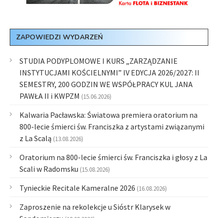
ZAPOWIEDZI WYDARZEŃ
STUDIA PODYPLOMOWE I KURS „ZARZĄDZANIE
INSTYTUCJAMI KOŚCIELNYMI” IV EDYCJA 2026/2027: II
SEMESTRY, 200 GODZIN WE WSPÓŁPRACY KUL JANA
PAWŁA II i KWPZM
(15.06.2026)
Kalwaria Pacławska: Światowa premiera oratorium na
800-lecie śmierci św. Franciszka z artystami związanymi
z La Scalą
(13.08.2026)
Oratorium na 800-lecie śmierci św. Franciszka i głosy z La
Scali w Radomsku
(15.08.2026)
Tynieckie Recitale Kameralne 2026
(16.08.2026)
Zaproszenie na rekolekcje u Sióstr Klarysek w