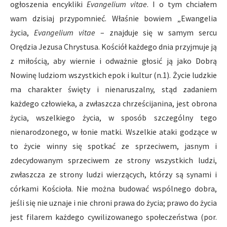
ogłoszenia encykliki
Evangelium vitae
. I o tym chciałem
wam dzisiaj przypomnieć. Właśnie bowiem „Ewangelia
życia,
Evangelium vitae
– znajduje się w samym sercu
Orędzia Jezusa Chrystusa. Kościół każdego dnia przyjmuje ją
z miłością, aby wiernie i odważnie głosić ją jako Dobrą
Nowinę ludziom wszystkich epok i kultur (n.1). Życie ludzkie
ma charakter święty i nienaruszalny, stąd zadaniem
każdego człowieka, a zwłaszcza chrześcijanina, jest obrona
życia, wszelkiego życia, w sposób szczególny tego
nienarodzonego, w łonie matki. Wszelkie ataki godzące w
to życie winny się spotkać ze sprzeciwem, jasnym i
zdecydowanym sprzeciwem ze strony wszystkich ludzi,
zwłaszcza ze strony ludzi wierzących, którzy są synami i
córkami Kościoła. Nie można budować wspólnego dobra,
jeśli się nie uznaje i nie chroni prawa do życia; prawo do życia
jest filarem każdego cywilizowanego społeczeństwa (por.