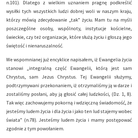
n.101). Dlatego z wielkim uznaniem pragnę podkreślić
wysiłki tych wszystkich ludzi dobrej woli w naszym kraju,
którzy mówią zdecydowanie „tak” życiu. Mam tu na myśli
poszczególne osoby, wspólnoty, instytucje kościelne,
świeckie, czy też organizacje, które służą życiu i głoszą jego
świętość i nienaruszalność.
We wspomnianej już encyklice napisałem, iż Ewangelia życia
stanowi „integralną część Ewangelii, którą jest sam
Chrystus, sam Jezus Chrystus. Tej Ewangelii służymy,
podtrzymywani przekonaniem, iż otrzymaliśmy ją w darze i
zostaliśmy posłani, aby ją głosić całej ludzkości, (Dz. 1, 8).
Tak więc zachowujemy pokorną i wdzięczną świadomość, że
jesteśmy ludem życia i dla życia i jako ten lud stajemy wobec
świata” (n.78). Jesteśmy ludem życia i mamy postępować
zgodnie z tym powołaniem.