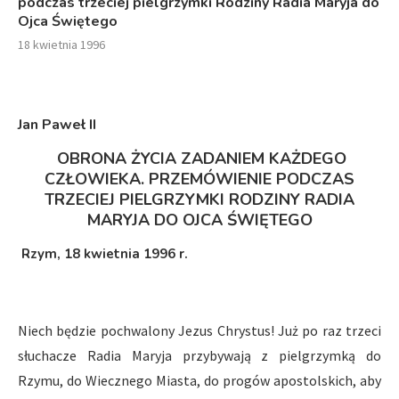
podczas trzeciej pielgrzymki Rodziny Radia Maryja do
Ojca Świętego
18 kwietnia 1996
Jan Paweł I
I
OBRONA ŻYCIA ZADANIEM KAŻDEGO
CZŁOWIEKA. PRZEMÓWIENIE PODCZAS
TRZECIEJ PIELGRZYMKI RODZINY RADIA
MARYJA DO OJCA ŚWIĘTEGO
Rzym
,
18 kwietnia 1996 r.
Niech będzie pochwalony Jezus Chrystus! Już po raz trzeci
słuchacze Radia Maryja przybywają z pielgrzymką do
Rzymu, do Wiecznego Miasta, do progów apostolskich, aby