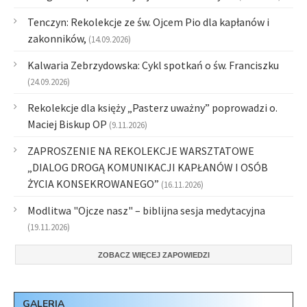
Tenczyn: Rekolekcje ze św. Ojcem Pio dla kapłanów i
zakonników,
(14.09.2026)
Kalwaria Zebrzydowska: Cykl spotkań o św. Franciszku
(24.09.2026)
Rekolekcje dla księży „Pasterz uważny” poprowadzi o.
Maciej Biskup OP
(9.11.2026)
ZAPROSZENIE NA REKOLEKCJE WARSZTATOWE
„DIALOG DROGĄ KOMUNIKACJI KAPŁANÓW I OSÓB
ŻYCIA KONSEKROWANEGO”
(16.11.2026)
Modlitwa "Ojcze nasz" – biblijna sesja medytacyjna
(19.11.2026)
ZOBACZ WIĘCEJ ZAPOWIEDZI
GALERIA