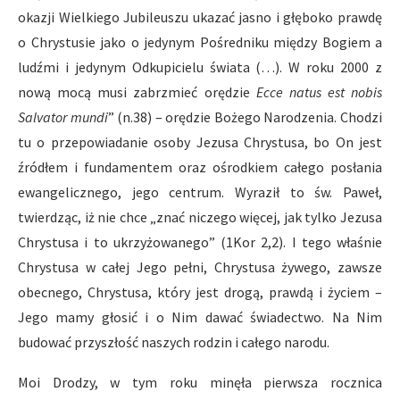
okazji Wielkiego Jubileuszu ukazać jasno i głęboko prawdę
o Chrystusie jako o jedynym Pośredniku między Bogiem a
ludźmi i jedynym Odkupicielu świata (…). W roku 2000 z
nową mocą musi zabrzmieć orędzie
Ecce natus est nobis
Salvator mundi
” (n.38) – orędzie Bożego Narodzenia. Chodzi
tu o przepowiadanie osoby Jezusa Chrystusa, bo On jest
źródłem i fundamentem oraz ośrodkiem całego posłania
ewangelicznego, jego centrum. Wyraził to św. Paweł,
twierdząc, iż nie chce „znać niczego więcej, jak tylko Jezusa
Chrystusa i to ukrzyżowanego” (1Kor 2,2). I tego właśnie
Chrystusa w całej Jego pełni, Chrystusa żywego, zawsze
obecnego, Chrystusa, który jest drogą, prawdą i życiem –
Jego mamy głosić i o Nim dawać świadectwo. Na Nim
budować przyszłość naszych rodzin i całego narodu.
Moi Drodzy, w tym roku minęła pierwsza rocznica