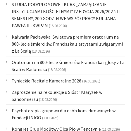
STUDIA PODYPLOMOWE I KURS „ZARZĄDZANIE
INSTYTUCJAMI KOŚCIELNYMI” IV EDYCJA 2026/2027: II
SEMESTRY, 200 GODZIN WE WSPÓŁPRACY KUL JANA
PAWŁA II i KWPZM
(15.06.2026)
Kalwaria Pacławska: Światowa premiera oratorium na
800-lecie śmierci św. Franciszka z artystami związanymi
z La Scalą
(13.08.2026)
Oratorium na 800-lecie śmierci św. Franciszka i głosy z La
Scali w Radomsku
(15.08.2026)
Tynieckie Recitale Kameralne 2026
(16.08.2026)
Zaproszenie na rekolekcje u Sióstr Klarysek w
Sandomierzu
(18.08.2026)
Psychoterapia grupowa dla osób konsekrowanych w
Fundacji INIGO
(1.09.2026)
Kongres Grup Modlitwy Ojca Pio w Tenczynie
(11.09.2026)