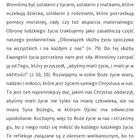
Winniśmy być solidarni z życiem, solidarni z matkami, które
oczekują dziecka, solidarni z rodzinami, które potrzebują
pomocy moralnej, rady czy też wsparcia materialnego.
Obronę ludzkiego życia traktujemy jako zasadniczą część
naszego posłannictwa. „Obowiązek służby życiu spoczywa
na wszystkich i na każdym z nas” (n. 79). Do tej służby
Ewangelii życia potrzebna nam jest siła. Winniśmy czerpać
ją od Tego, który przyszedł, „abyśmy mieli życie, i mieli je w
obfitości” (J 10, 10). Rozwijajmy w sobie Boże życie wiary,
nadziei i miłości, które jest życiem samego Chrystusa w nas.
To jest ten najcenniejszy dar, jakim nas Chrystus obdarzył,
abyśmy mieli życie nie tylko na miarę człowieka, ale na
miarę Syna Bożego, w którym Ojciec ma odwieczne
upodobanie. Kochajmy więc to Boże życie w nas i strzeżmy
go, bo z niego rodzi się miłość do każdego ludzkiego życia.
Te refleksje związane są z okresem wielkanocnym, bo to