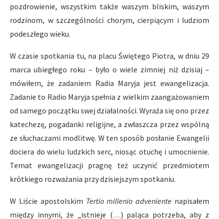
pozdrowienie, wszystkim także waszym bliskim, waszym
rodzinom, w szczególności chorym, cierpiącym i ludziom
podeszłego wieku.
W czasie spotkania tu, na placu Świętego Piotra, w dniu 29
marca ubiegłego roku – było o wiele zimniej niż dzisiaj –
mówiłem, że zadaniem Radia Maryja jest ewangelizacja.
Zadanie to Radio Maryja spełnia z wielkim zaangażowaniem
od samego początku swej działalności. Wyraża się ono przez
katechezę, pogadanki religijne, a zwłaszcza przez wspólną
ze słuchaczami modlitwę. W ten sposób posłanie Ewangelii
dociera do wielu ludzkich serc, niosąc otuchę i umocnienie.
Temat ewangelizacji pragnę też uczynić przedmiotem
krótkiego rozważania przy dzisiejszym spotkaniu.
W Liście apostolskim
Tertio millenio adveniente
napisałem
między innymi, że „istnieje (…) paląca potrzeba, aby z