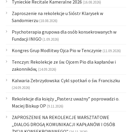
Tynieckie Recitale Kameralne 2026
(16.08.2026)
Zaproszenie na rekolekcje u Sióstr Klarysek w
Sandomierzu
(18.08.2026)
Psychoterapia grupowa dla osób konsekrowanych w
Fundacji INIGO
(1.09.2026)
Kongres Grup Modlitwy Ojca Pio w Tenczynie
(11.09.2026)
Tenczyn: Rekolekcje ze św. Ojcem Pio dla kapłanów i
zakonników,
(14.09.2026)
Kalwaria Zebrzydowska: Cykl spotkań o św. Franciszku
(24.09.2026)
Rekolekcje dla księży „Pasterz uważny” poprowadzi o.
Maciej Biskup OP
(9.11.2026)
ZAPROSZENIE NA REKOLEKCJE WARSZTATOWE
„DIALOG DROGĄ KOMUNIKACJI KAPŁANÓW I OSÓB
ŻYCIA KONSEKROWANEGO”
(16.11.2026)