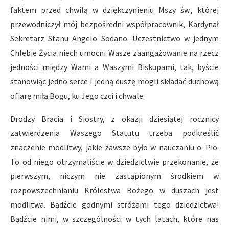
faktem przed chwilą w dziękczynieniu Mszy św., której
przewodniczył mój bezpośredni współpracownik, Kardynał
Sekretarz Stanu Angelo Sodano. Uczestnictwo w jednym
Chlebie Życia niech umocni Wasze zaangażowanie na rzecz
jedności między Wami a Waszymi Biskupami, tak, byście
stanowiąc jedno serce i jedną duszę mogli składać duchową
ofiarę miłą Bogu, ku Jego czci i chwale.
Drodzy Bracia i Siostry, z okazji dziesiątej rocznicy
zatwierdzenia Waszego Statutu trzeba podkreślić
znaczenie modlitwy, jakie zawsze było w nauczaniu o. Pio.
To od niego otrzymaliście w dziedzictwie przekonanie, że
pierwszym, niczym nie zastąpionym środkiem w
rozpowszechnianiu Królestwa Bożego w duszach jest
modlitwa. Bądźcie godnymi stróżami tego dziedzictwa!
Bądźcie nimi, w szczególności w tych latach, które nas