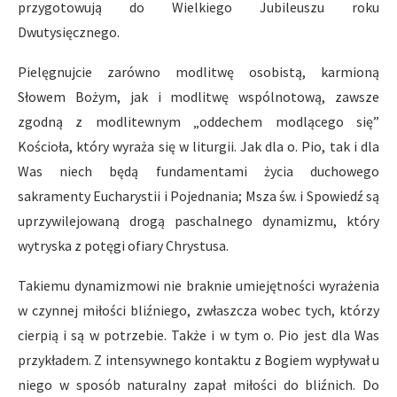
przygotowują do Wielkiego Jubileuszu roku
Dwutysięcznego.
Pielęgnujcie zarówno modlitwę osobistą, karmioną
Słowem Bożym, jak i modlitwę wspólnotową, zawsze
zgodną z modlitewnym „oddechem modlącego się”
Kościoła, który wyraża się w liturgii. Jak dla o. Pio, tak i dla
Was niech będą fundamentami życia duchowego
sakramenty Eucharystii i Pojednania; Msza św. i Spowiedź są
uprzywilejowaną drogą paschalnego dynamizmu, który
wytryska z potęgi ofiary Chrystusa.
Takiemu dynamizmowi nie braknie umiejętności wyrażenia
w czynnej miłości bliźniego, zwłaszcza wobec tych, którzy
cierpią i są w potrzebie. Także i w tym o. Pio jest dla Was
przykładem. Z intensywnego kontaktu z Bogiem wypływał u
niego w sposób naturalny zapał miłości do bliźnich. Do