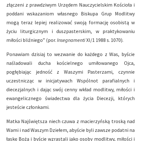
złączeni z prawdziwym Urzędem Nauczycielskim Kościoła i
poddani wskazaniom własnego Biskupa Grup Modlitwy
mogą teraz lepiej realizować swoją formację osobistą w
życiu liturgicznym i duszpasterskim, w praktykowaniu
miłości bliźniego” (por.
Insegnamenti
XI/1 1988 s. 1070).
Ponawiam dzisiaj to wezwanie do każdego z Was, byście
naśladowali ducha kościelnego umiłowanego Ojca,
pogłębiając jedność z Waszymi Pasterzami, czynnie
uczestnicząc w inicjatywach Wspólnot parafialnych i
diecezjalnych i dając swój cenny wkład modlitwy, miłości i
ewangelicznego świadectwa dla życia Diecezji, których
jesteście członkami.
Matka Najświętsza niech czuwa z macierzyńską troską nad
Wami i nad Waszym Dziełem, abyście byli zawsze podatni na
łaskę Bożą i byście wzrastali jako osoby modlitwy, miłości i