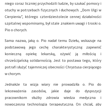
niego coraz liczniej przychodzili ludzie, by szukać pomocy i
otuchy w potrzebach fizycznych i duchowych. „Dom Ulgi w
Cierpieniu”, którego czterdziestolecie cennej działalności
szpitalnej wspominamy, był stale znakiem uwagi i troski o.
Pio o chorych.
Sama nazwa, jaką o. Pio nadał temu Dziełu, wskazuje na
podstawową jego cechę charakterystyczną: zapewnić
konieczną opiekę lekarską, ożywić ją miłością i
chrześcijańską solidarnością. Jest to postawa tego, który
potrafi służyć tajemniczej obecności Chrystusa cierpiącego
w chorym.
Jednakże ta wizja wiary nie prowadziła o. Pio do
lekceważenia zasobów, jakie daje do dyspozycji
pracownikom służby zdrowia wiedza medyczna i
nowoczesna technologia terapeutyczna. On chciał, aby