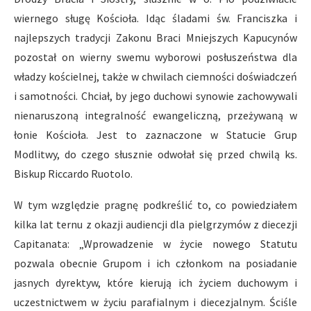
wiernego sługę Kościoła. Idąc śladami św. Franciszka i
najlepszych tradycji Zakonu Braci Mniejszych Kapucynów
pozostał on wierny swemu wyborowi posłuszeństwa dla
władzy kościelnej, także w chwilach ciemności doświadczeń
i samotności. Chciał, by jego duchowi synowie zachowywali
nienaruszoną integralność ewangeliczną, przeżywaną w
łonie Kościoła. Jest to zaznaczone w Statucie Grup
Modlitwy, do czego słusznie odwołał się przed chwilą ks.
Biskup Riccardo Ruotolo.
W tym względzie pragnę podkreślić to, co powiedziałem
kilka lat ternu z okazji audiencji dla pielgrzymów z diecezji
Capitanata: „Wprowadzenie w życie nowego Statutu
pozwala obecnie Grupom i ich członkom na posiadanie
jasnych dyrektyw, które kierują ich życiem duchowym i
uczestnictwem w życiu parafialnym i diecezjalnym. Ściśle