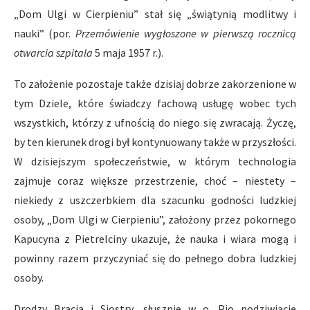
„Dom Ulgi w Cierpieniu” stał się „świątynią modlitwy i
nauki” (por.
Przemówienie wygłoszone w pierwszą rocznicą
otwarcia szpitala
5 maja 1957 r.).
To założenie pozostaje także dzisiaj dobrze zakorzenione w
tym Dziele, które świadczy fachową usługę wobec tych
wszystkich, którzy z ufnością do niego się zwracają. Życzę,
by ten kierunek drogi był kontynuowany także w przyszłości.
W dzisiejszym społeczeństwie, w którym technologia
zajmuje coraz większe przestrzenie, choć – niestety –
niekiedy z uszczerbkiem dla szacunku godności ludzkiej
osoby, „Dom Ulgi w Cierpieniu”, założony przez pokornego
Kapucyna z Pietrelciny ukazuje, że nauka i wiara mogą i
powinny razem przyczyniać się do pełnego dobra ludzkiej
osoby.
Drodzy Bracia i Siostry, słusznie w o. Pio podziwiacie