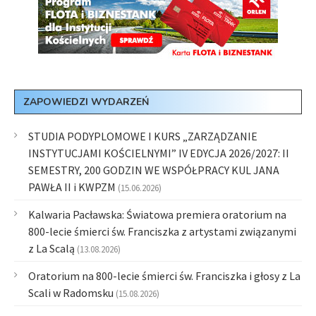
ZAPOWIEDZI WYDARZEŃ
STUDIA PODYPLOMOWE I KURS „ZARZĄDZANIE
INSTYTUCJAMI KOŚCIELNYMI” IV EDYCJA 2026/2027: II
SEMESTRY, 200 GODZIN WE WSPÓŁPRACY KUL JANA
PAWŁA II i KWPZM
(15.06.2026)
Kalwaria Pacławska: Światowa premiera oratorium na
800-lecie śmierci św. Franciszka z artystami związanymi
z La Scalą
(13.08.2026)
Oratorium na 800-lecie śmierci św. Franciszka i głosy z La
Scali w Radomsku
(15.08.2026)