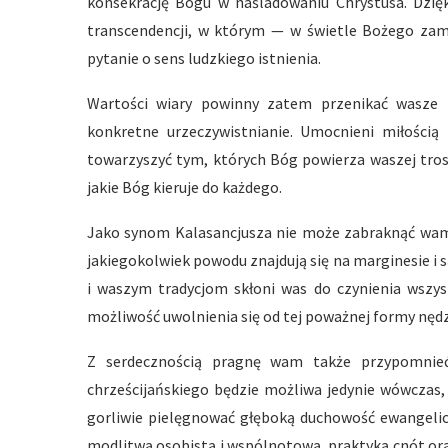
konsekrację Bogu w naśladowaniu Chrystusa. Dzię
transcendencji, w którym — w świetle Bożego zam
pytanie o sens ludzkiego istnienia.
Wartości wiary powinny zatem przenikać wasze p
konkretne urzeczywistnianie. Umocnieni miłością 
towarzyszyć tym, których Bóg powierza waszej tro
jakie Bóg kieruje do każdego.
Jako synom Kalasancjusza nie może zabraknąć wam 
jakiegokolwiek powodu znajdują się na marginesie 
i waszym tradycjom skłoni was do czynienia wszy
możliwość uwolnienia się od tej poważnej formy nędzy, 
Z serdecznością pragnę wam także przypomnie
chrześcijańskiego będzie możliwa jedynie wówczas,
gorliwie pielęgnować głęboką duchowość ewangelicz
modlitwą osobistą i wspólnotową, praktyką cnót or