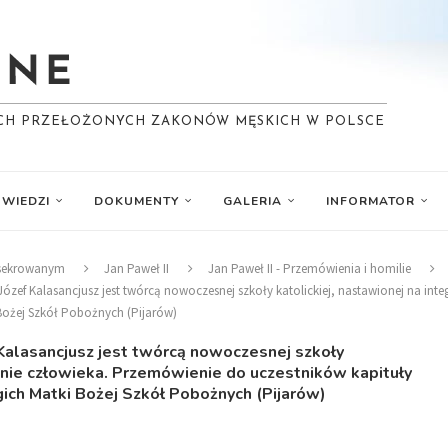
YCH PRZEŁOŻONYCH ZAKONÓW MĘSKICH W POLSCE
WIEDZI
DOKUMENTY
GALERIA
INFORMATOR
nsekrowanym
Jan Paweł II
Jan Paweł II - Przemówienia i homilie
y Józef Kalasancjusz jest twórcą nowoczesnej szkoły katolickiej, nastawionej na i
Bożej Szkół Pobożnych (Pijarów)
 Kalasancjusz jest twórcą nowoczesnej szkoły
anie człowieka. Przemówienie do uczestników kapituły
ch Matki Bożej Szkół Pobożnych (Pijarów)