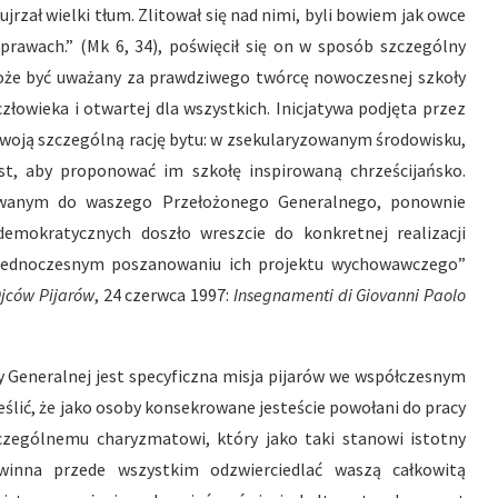
jrzał wielki tłum. Zlitował się nad nimi, byli bowiem jak owce
sprawach.” (Mk 6, 34), poświęcił się on w sposób szczególny
może być uważany za prawdziwego twórcę nowoczesnej szkoły
złowieka i otwartej dla wszystkich. Inicjatywa podjęta przez
 swoją szczególną rację bytu: w zsekularyzowanym środowisku,
st, aby proponować im szkołę inspirowaną chrześcijańsko.
erowanym do waszego Przełożonego Generalnego, ponownie
demokratycznych doszło wreszcie do konkretnej realizacji
 jednoczesnym poszanowaniu ich projektu wychowawczego”
jców Pijarów
, 24 czerwca 1997:
Insegnamenti di Giovanni Paolo
ły Generalnej jest specyficzna misja pijarów we współczesnym
ślić, że jako osoby konsekrowane jesteście powołani do pracy
zególnemu charyzmatowi, który jako taki stanowi istotny
winna przede wszystkim odzwierciedlać waszą całkowitą