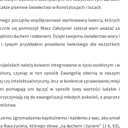
także pisemne świadectwo w Konstytucjach i listach.
samego początku współpracowali wychowawcy świeccy, których
cznie się pomnożył. Wasz Założyciel zalecał wam uważać za
jbliżsi duchem i oddaniem. Dzięki swojemu świadectwu wiary i
 i żywym przykładem powołania świeckiego dla wszystkich
ijańskich należy bowiem integrowanie w życiu osobistym i w
 kultury, czyniąc w ten sposób Ewangelię obecną w naszym
ny czy intelektualistyczny, lecz w konkrecie sprawowanej misji
i pomagają oni łączyć w sposób żywy wartości ludzkie i
rzyczyniają się do ewangelizacji młodych pokoleń, a poprzez
czeństwa.
waszemu zgromadzeniu kapitulnemu i każdemu z was, aby umiał
 Nauczyciela, którego słowa „są duchem i życiem” (J 6, 63),