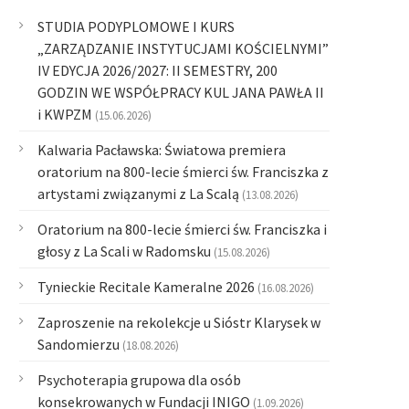
STUDIA PODYPLOMOWE I KURS
„ZARZĄDZANIE INSTYTUCJAMI KOŚCIELNYMI”
IV EDYCJA 2026/2027: II SEMESTRY, 200
GODZIN WE WSPÓŁPRACY KUL JANA PAWŁA II
i KWPZM
(15.06.2026)
Kalwaria Pacławska: Światowa premiera
oratorium na 800-lecie śmierci św. Franciszka z
artystami związanymi z La Scalą
(13.08.2026)
Oratorium na 800-lecie śmierci św. Franciszka i
głosy z La Scali w Radomsku
(15.08.2026)
Tynieckie Recitale Kameralne 2026
(16.08.2026)
Zaproszenie na rekolekcje u Sióstr Klarysek w
Sandomierzu
(18.08.2026)
Psychoterapia grupowa dla osób
konsekrowanych w Fundacji INIGO
(1.09.2026)