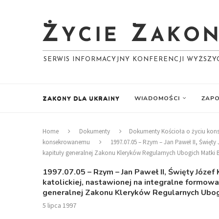
SERWIS INFORMACYJNY KONFERENCJI WYŻSZ
ZAKONY DLA UKRAINY
WIADOMOŚCI
ZAPO
Home
Dokumenty
Dokumenty Kościoła o życiu ko
konsekrowanemu
1997.07.05 – Rzym – Jan Paweł II, Święt
kapituły generalnej Zakonu Kleryków Regularnych Ubogich Matki 
1997.07.05 – Rzym – Jan Paweł II, Święty Józef
katolickiej, nastawionej na integralne formow
generalnej Zakonu Kleryków Regularnych Ubogi
5 lipca 1997