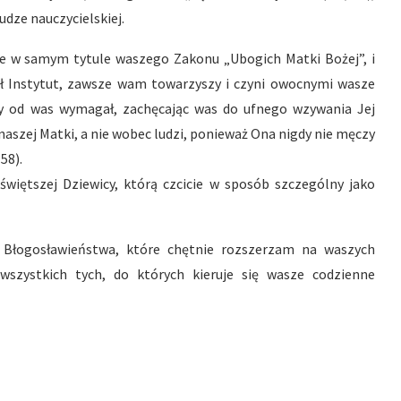
udze nauczycielskiej.
eje w samym tytule waszego Zakonu „Ubogich Matki Bożej”, i
ał Instytut, zawsze wam towarzyszy i czyni owocnymi wasze
ty od was wymagał, zachęcając was do ufnego wzywania Jej
aszej Matki, a nie wobec ludzi, ponieważ Ona nigdy nie męczy
t
58).
świętszej Dziewicy, którą czcicie w sposób szczególny jako
Błogosławieństwa, które chętnie rozszerzam na waszych
wszystkich tych, do których kieruje się wasze codzienne