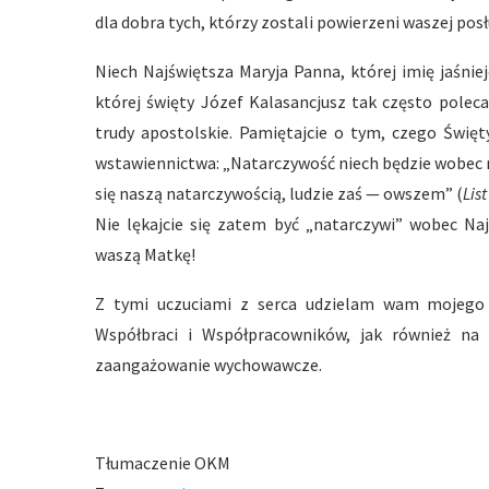
dla dobra tych, którzy zostali powierzeni waszej posł
Niech Najświętsza Maryja Panna, której imię jaśni
której święty Józef Kalasancjusz tak często polec
trudy apostolskie. Pamiętajcie o tym, czego Świę
wstawiennictwa: „Natarczywość niech będzie wobec n
się naszą natarczywością, ludzie zaś — owszem” (
Lis
Nie lękajcie się zatem być „natarczywi” wobec Naj
waszą Matkę!
Z tymi uczuciami z serca udzielam wam mojego 
Współbraci i Współpracowników, jak również na 
zaangażowanie wychowawcze.
Tłumaczenie OKM