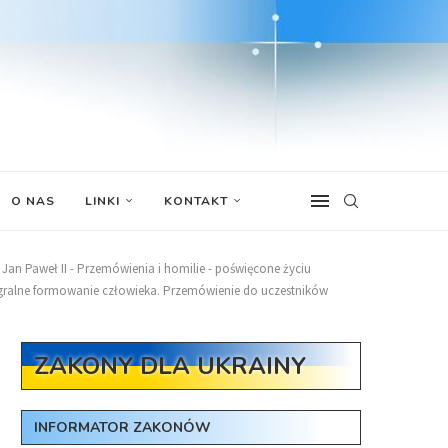
O NAS
LINKI
KONTAKT
Jan Paweł II - Przemówienia i homilie - poświęcone życiu
ntegralne formowanie człowieka. Przemówienie do uczestników
ZAKONY DLA UKRAINY
INFORMATOR ZAKONÓW