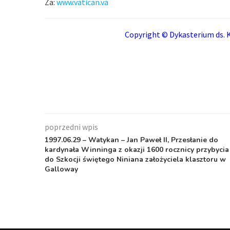
Za:
www.vatican.va
Copyright © Dykasterium ds. K
poprzedni wpis
1997.06.29 – Watykan – Jan Paweł II, Przesłanie do
kardynała Winninga z okazji 1600 rocznicy przybycia
do Szkocji świętego Niniana założyciela klasztoru w
Galloway