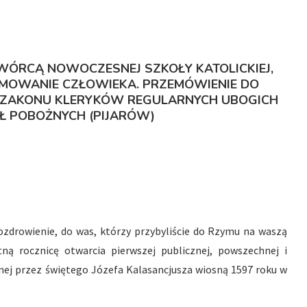
TWÓRCĄ NOWOCZESNEJ SZKOŁY KATOLICKIEJ,
RMOWANIE CZŁOWIEKA. PRZEMÓWIENIE DO
ZAKONU KLERYKÓW REGULARNYCH UBOGICH
ÓŁ POBOŻNYCH
(PIJARÓW)
pozdrowienie, do was, którzy przybyliście do Rzymu na waszą
ną rocznicę otwarcia pierwszej publicznej, powszechnej i
nej przez świętego Józefa Kalasancjusza wiosną 1597 roku w