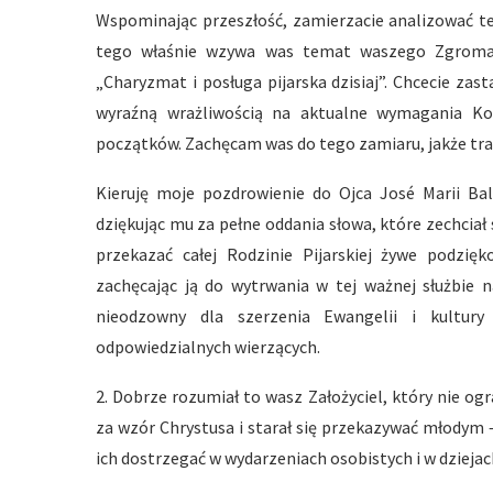
Wspominając przeszłość, zamierzacie analizować te
tego właśnie wzywa was temat waszego Zgromadz
„Charyzmat i posługa pijarska dzisiaj”. Chcecie zas
wyraźną wrażliwością na aktualne wymagania Koś
początków. Zachęcam was do tego zamiaru, jakże tr
Kieruję moje pozdrowienie do Ojca José Marii Ba
dziękując mu za pełne oddania słowa, które zechcia
przekazać całej Rodzinie Pijarskiej żywe podzi
zachęcając ją do wytrwania w tej ważnej służbie n
nieodzowny dla szerzenia Ewangelii i kultury 
odpowiedzialnych wierzących.
2. Dobrze rozumiał to wasz Założyciel, który nie ogr
za wzór Chrystusa i starał się przekazywać młodym
ich dostrzegać w wydarzeniach osobistych i w dziejac