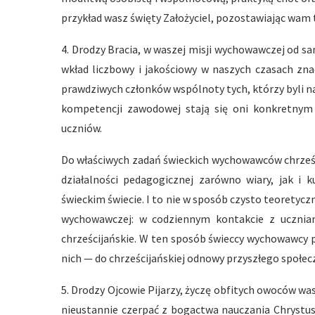
przykład wasz święty Założyciel, pozostawiając wam 
4. Drodzy Bracia, w waszej misji wychowawczej od 
wkład liczbowy i jakościowy w naszych czasach zna
prawdziwych członków wspólnoty tych, którzy byli na
kompetencji zawodowej stają się oni konkretnym
uczniów.
Do właściwych zadań świeckich wychowawców chrześc
działalności pedagogicznej zarówno wiary, jak i
świeckim świecie. I to nie w sposób czysto teoretycz
wychowawczej: w codziennym kontakcie z uczniam
chrześcijańskie. W ten sposób świeccy wychowawcy p
nich — do chrześcijańskiej odnowy przyszłego społe
5. Drodzy Ojcowie Pijarzy, życzę obfitych owoców 
nieustannie czerpać z bogactwa nauczania Chrystusa