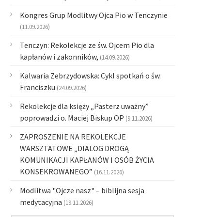
Kongres Grup Modlitwy Ojca Pio w Tenczynie
(11.09.2026)
Tenczyn: Rekolekcje ze św. Ojcem Pio dla
kapłanów i zakonników,
(14.09.2026)
Kalwaria Zebrzydowska: Cykl spotkań o św.
Franciszku
(24.09.2026)
Rekolekcje dla księży „Pasterz uważny”
poprowadzi o. Maciej Biskup OP
(9.11.2026)
ZAPROSZENIE NA REKOLEKCJE
WARSZTATOWE „DIALOG DROGĄ
KOMUNIKACJI KAPŁANÓW I OSÓB ŻYCIA
KONSEKROWANEGO”
(16.11.2026)
Modlitwa "Ojcze nasz" – biblijna sesja
medytacyjna
(19.11.2026)