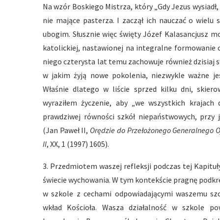
Na wzór Boskiego Mistrza, który „Gdy Jezus wysiadł, u
nie mające pasterza. I zaczął ich nauczać o wielu 
ubogim. Słusznie więc święty Józef Kalasancjusz 
katolickiej, nastawionej na integralne formowanie c
niego czterysta lat temu zachowuje również dzisiaj
w jakim żyją nowe pokolenia, niezwykle ważne je
Właśnie dlatego w liście sprzed kilku dni, ski
wyraziłem życzenie, aby „we wszystkich krajach 
prawdziwej równości szkół niepaństwowych, przy
(Jan Paweł II,
Orędzie do Przełożonego Generalnego O
II
, XX, 1 (1997) 1605).
3. Przedmiotem waszej refleksji podczas tej Kapitu
świecie wychowania. W tym kontekście pragnę podkre
w szkole z cechami odpowiadającymi waszemu szc
wkład Kościoła. Wasza działalność w szkole po