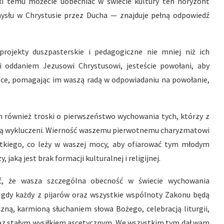
ki temu możecie uobecniać w świecie kultury ten horyzont
ysłu w Chrystusie przez Ducha — znajduje pełną odpowiedź
rojekty duszpasterskie i pedagogiczne nie mniej niż ich
i oddaniem Jezusowi Chrystusowi, jesteście powołani, aby
sce, pomagając im waszą radą w odpowiadaniu na powołanie,
również troski o pierwszeństwo wychowania tych, którzy z
i są wykluczeni. Wierność waszemu pierwotnemu charyzmatowi
stkiego, co leży w waszej mocy, aby ofiarować tym młodym
jaką jest brak formacji kulturalnej i religijnej.
ć, że wasza szczególna obecność w świecie wychowania
 gdy każdy z pijarów oraz wszystkie wspólnoty Zakonu będą
ną, karmioną słuchaniem słowa Bożego, celebracją liturgii,
az stałym wysiłkiem ascetycznym. We wszystkim tym dał wam