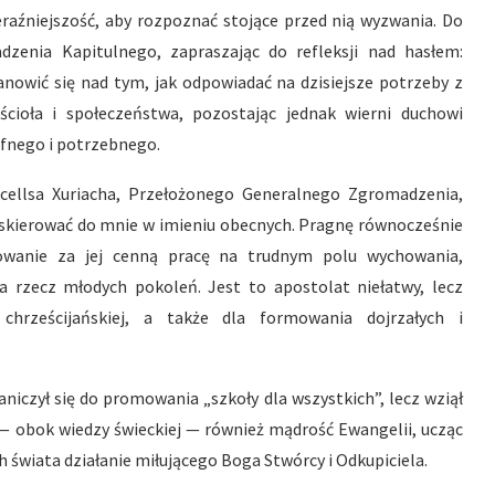
raźniejszość, aby rozpoznać stojące przed nią wyzwania. Do
enia Kapitulnego, zapraszając do refleksji nad hasłem:
tanowić się nad tym, jak odpowiadać na dzisiejsze potrzeby z
cioła i społeczeństwa, pozostając jednak wierni duchowi
afnego i potrzebnego.
lcellsa Xuriacha, Przełożonego Generalnego Zgromadzenia,
ł skierować do mnie w imieniu obecnych. Pragnę równocześnie
ękowanie za jej cenną pracę na trudnym polu wychowania,
a rzecz młodych pokoleń. Jest to apostolat niełatwy, lecz
chrześcijańskiej, a także dla formowania dojrzałych i
aniczył się do promowania „szkoły dla wszystkich”, lecz wziął
 — obok wiedzy świeckiej — również mądrość Ewangelii, ucząc
h świata działanie miłującego Boga Stwórcy i Odkupiciela.