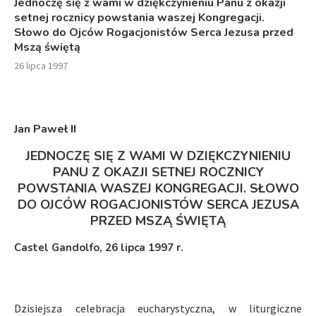
Jednoczę się z wami w dziękczynieniu Panu z okazji
setnej rocznicy powstania waszej Kongregacji.
Słowo do Ojców Rogacjonistów Serca Jezusa przed
Mszą świętą
26 lipca 1997
Jan Paweł I
I
JEDNOCZĘ SIĘ Z WAMI W DZIĘKCZYNIENIU
PANU Z OKAZJI SETNEJ ROCZNICY
POWSTANIA WASZEJ KONGREGACJI. SŁOWO
DO OJCÓW ROGACJONISTÓW SERCA JEZUSA
P
RZED MSZĄ ŚWIĘTĄ
Castel Gandolfo,
26 lipca 1997 r.
Dzisiejsza celebracja eucharystyczna, w liturgiczne