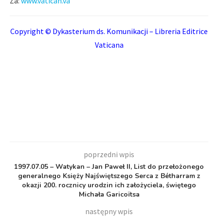
Za:
www.vatican.va
Copyright © Dykasterium ds. Komunikacji – Libreria Editrice
Vaticana
poprzedni wpis
1997.07.05 – Watykan – Jan Paweł II, List do przełożonego
generalnego Księży Najświętszego Serca z Bétharram z
okazji 200. rocznicy urodzin ich założyciela, świętego
Michała Garicoïtsa
następny wpis