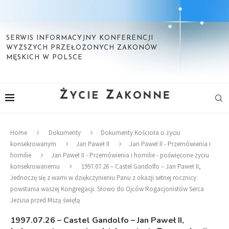
SERWIS INFORMACYJNY KONFERENCJI
WYŻSZYCH PRZEŁOŻONYCH ZAKONÓW
MĘSKICH W POLSCE
Home
Dokumenty
Dokumenty Kościoła o życiu
konsekrowanym
Jan Paweł II
Jan Paweł II - Przemówienia i
homilie
Jan Paweł II - Przemówienia i homilie - poświęcone życiu
konsekrowanemu
1997.07.26 – Castel Gandolfo – Jan Paweł II,
Jednoczę się z wami w dziękczynieniu Panu z okazji setnej rocznicy
powstania waszej Kongregacji. Słowo do Ojców Rogacjonistów Serca
Jezusa przed Mszą świętą
1997.07.26 – Castel Gandolfo – Jan Paweł II,