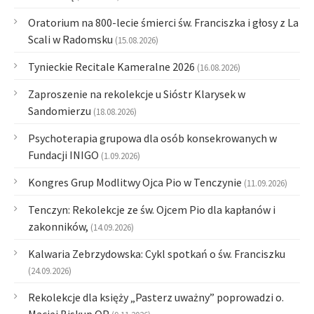
Oratorium na 800-lecie śmierci św. Franciszka i głosy z La
Scali w Radomsku
(15.08.2026)
Tynieckie Recitale Kameralne 2026
(16.08.2026)
Zaproszenie na rekolekcje u Sióstr Klarysek w
Sandomierzu
(18.08.2026)
Psychoterapia grupowa dla osób konsekrowanych w
Fundacji INIGO
(1.09.2026)
Kongres Grup Modlitwy Ojca Pio w Tenczynie
(11.09.2026)
Tenczyn: Rekolekcje ze św. Ojcem Pio dla kapłanów i
zakonników,
(14.09.2026)
Kalwaria Zebrzydowska: Cykl spotkań o św. Franciszku
(24.09.2026)
Rekolekcje dla księży „Pasterz uważny” poprowadzi o.