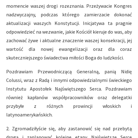
momencie waszej drogi rozeznania. Przeżywacie Kongres
nadzwyczajny, podczas którego zamierzacie dokonać
aktualizacji waszych Konstytucji. Inicjatywa ta pragnie
odpowiedzieć na wezwanie, jakie Kościół kieruje do was, aby
zachować żywe i aktualne znaczenie waszej konsekracji, jej
wartość dla nowej ewangelizacji oraz dla coraz
skuteczniejszego świadectwa miłości Boga do ludzkości.
Pozdrawiam Przewodniczącą Generalną, panią Nidię
Colussi, wraz z Radą i innymi odpowiedzialnymi świeckiego
Instytutu Apostołek Najświętszego Serca. Pozdrawiam
również kapłanów współpracowników oraz delegatki
przybyłe z różnych prowincji włoskich i
latynoamerykańskich.
2. Zgromadziłyście się, aby zastanowić się nad przebytą
drogą i zaplanować kolejne etapy. Najświętsze Serce