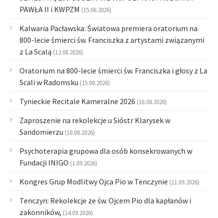
PAWŁA II i KWPZM
(15.06.2026)
Kalwaria Pacławska: Światowa premiera oratorium na
800-lecie śmierci św. Franciszka z artystami związanymi
z La Scalą
(13.08.2026)
Oratorium na 800-lecie śmierci św. Franciszka i głosy z La
Scali w Radomsku
(15.08.2026)
Tynieckie Recitale Kameralne 2026
(16.08.2026)
Zaproszenie na rekolekcje u Sióstr Klarysek w
Sandomierzu
(18.08.2026)
Psychoterapia grupowa dla osób konsekrowanych w
Fundacji INIGO
(1.09.2026)
Kongres Grup Modlitwy Ojca Pio w Tenczynie
(11.09.2026)
Tenczyn: Rekolekcje ze św. Ojcem Pio dla kapłanów i
zakonników,
(14.09.2026)