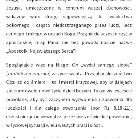
Jezusa, umieszczone w centrum waszej duchowości,
wskazuje wam drogę najpewniejszą do świadectwa
pokornego i często niedostrzeganego przez ludzi, lecz
cennego i miłego w oczach Boga. Pragniecie uczestniczyć w
apostolskiej misji Pana: nie bez powodu nosicie nazwę
„Apostołki Najświętszego Serca”!
Spoglądajcie więc na Niego: On „wydał samego siebie”
(
tradidit semetipsum
) za życie świata. Przyjął posłuszeństwo
Ojcu aż do śmierci i to śmierci krzyżowej, aby w dziejach
zatriumfowało nowe życie dzieci Bożych. Także wy jesteście
powołane, aby być zaczynem wyzwolenia i zbawienia dla
ludzkości i dla całego stworzenia (por. Rz 8,18-21),
uczestnicząc od wewnątrz, przez wasze świeckie powołanie,
w życiowej sytuacji wielu waszych braci i sióstr.