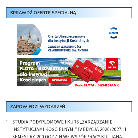
SPRAWDŹ OFERTĘ SPECJALNĄ
ZAPOWIEDZI WYDARZEŃ
STUDIA PODYPLOMOWE I KURS „ZARZĄDZANIE
INSTYTUCJAMI KOŚCIELNYMI” IV EDYCJA 2026/2027: II
SEMESTRY, 200 GODZIN WE WSPÓŁPRACY KUL JANA