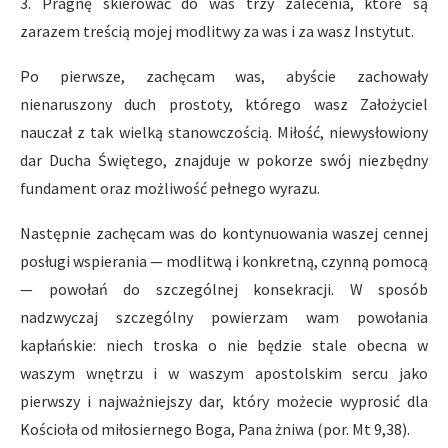
3. Pragnę skierować do was trzy zalecenia, które są
zarazem treścią mojej modlitwy za was i za wasz Instytut.
Po pierwsze, zachęcam was, abyście zachowały
nienaruszony duch prostoty, którego wasz Założyciel
nauczał z tak wielką stanowczością. Miłość, niewysłowiony
dar Ducha Świętego, znajduje w pokorze swój niezbędny
fundament oraz możliwość pełnego wyrazu.
Następnie zachęcam was do kontynuowania waszej cennej
posługi wspierania — modlitwą i konkretną, czynną pomocą
— powołań do szczególnej konsekracji. W sposób
nadzwyczaj szczególny powierzam wam powołania
kapłańskie: niech troska o nie będzie stale obecna w
waszym wnętrzu i w waszym apostolskim sercu jako
pierwszy i najważniejszy dar, który możecie wyprosić dla
Kościoła od miłosiernego Boga, Pana żniwa (por. Mt 9,38).