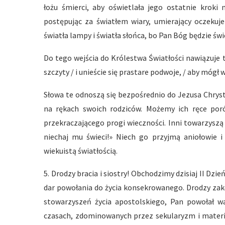
łożu śmierci, aby oświetlała jego ostatnie kroki
postępując za światłem wiary, umierający oczekuje
światła lampy i światła słońca, bo Pan Bóg będzie świe
Do tego wejścia do Królestwa Światłości nawiązuje 
szczyty / i unieście się prastare podwoje, / aby mógł w
Słowa te odnoszą się bezpośrednio do Jezusa Chryst
na rękach swoich rodziców. Możemy ich ręce por
przekraczającego progi wieczności. Inni towarzyszą 
niechaj mu świeci!» Niech go przyjmą aniołowie i
wiekuistą światłością.
5. Drodzy bracia i siostry! Obchodzimy dzisiaj II D
dar powołania do życia konsekrowanego. Drodzy zako
stowarzyszeń życia apostolskiego, Pan powołał wa
czasach, zdominowanych przez sekularyzm i materia