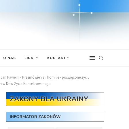
O NAS
LINKI
KONTAKT
Jan Paweł II - Przemówienia i homilie - poświęcone życiu
ch w Dniu Życia Konsekrowanego
ZAKONY DLA UKRAINY
INFORMATOR ZAKONÓW