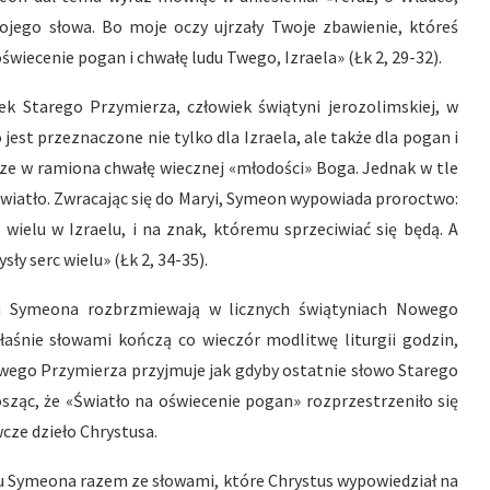
jego słowa. Bo moje oczy ujrzały Twoje zbawienie, któreś
wiecenie pogan i chwałę ludu Twego, Izraela» (Łk 2, 29-32).
k Starego Przymierza, człowiek świątyni jerozolimskiej, w
est przeznaczone nie tylko dla Izraela, ale także dla pogan i
rze w ramiona chwałę wiecznej «młodości» Boga. Jednak w tle
 Światło. Zwracając się do Maryi, Symeon wypowiada proroctwo:
wielu w Izraelu, i na znak, któremu sprzeciwiać się będą. A
ły serc wielu» (Łk 2, 34-35).
 Symeona rozbrzmiewają w licznych świątyniach Nowego
aśnie słowami kończą co wieczór modlitwę liturgii godzin,
wego Przymierza przyjmuje jak gdyby ostatnie słowo Starego
łosząc, że «Światło na oświecenie pogan» rozprzestrzeniło się
wcze dzieło Chrystusa.
ku Symeona razem ze słowami, które Chrystus wypowiedział na