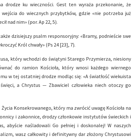
 na drodze ku wieczności. Gest ten wyraża przekonanie, że
 wejścia do wiecznych przybytków, gdzie «nie potrzeba już
cił nad nim» (por. Ap 22, 5).
także dzisiejszy psalm responsoryjny: «Bramy, podnieście swe
kroczyć Król chwały» (Ps 24 [23], 7).
usa, który wchodzi do świątyni Starego Przymierza, niesiony
ównać do ramion Kościoła, który wnosi każdego wiernego
mu w tej ostatniej drodze modląc się: «A światłość wiekuista
 święci, a Chrystus — Zbawiciel człowieka niech otoczy go
zień Życia Konsekrowanego, który ma zwrócić uwagę Kościoła na
nnicy i zakonnice, drodzy członkowie instytutów świeckich i
s, abyście naśladowali Go pełniej i doskonalej! W naszych
lizm, wasz całkowity i definitywny dar złożony Chrystusowi