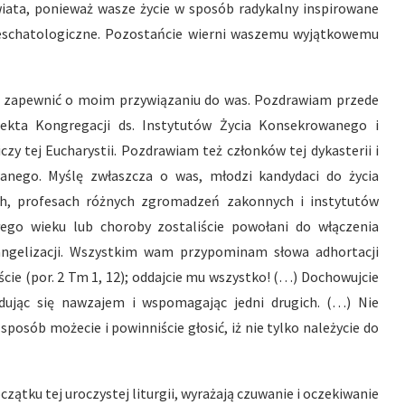
iata, ponieważ wasze życie w sposób radykalny inspirowane
, eschatologiczne. Pozostańcie wierni waszemu wyjątkowemu
 i zapewnić o moim przywiązaniu do was. Pozdrawiam przede
ekta Kongregacji ds. Instytutów Życia Konsekrowanego i
zy tej Eucharystii. Pozdrawiam też członków tej dykasterii i
wanego. Myślę zwłaszcza o was, młodzi kandydaci do życia
h, profesach różnych zgromadzeń zakonnych i instytutów
ego wieku lub choroby zostaliście powołani do włączenia
angelizacji. Wszystkim wam przypominam słowa adhortacji
iście (por. 2 Tm 1, 12); oddajcie mu wszystko! (…) Dochowujcie
ując się nawzajem i wspomagając jedni drugich. (…) Nie
posób możecie i powinniście głosić, iż nie tylko należycie do
zątku tej uroczystej liturgii, wyrażają czuwanie i oczekiwanie