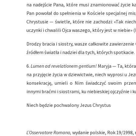
na nadejście Pana, które musi znamionować życie ka
Pan powołał do spełnienia w Kościele specjalnej mi
Chrystusie — świetle, które nie zachodzi: «Tak niec
uczynki i chwalili Ojca waszego, który jest w niebie» (M
Drodzy bracia i siostry, wasze całkowite zawierzen
źródłem światła i nadziei dla tych, których spotkacie.
6.
Lumen ad revelationem gentium!
Maryja — Ta, któr
na przyjęcie życia w dziewictwie, niech wyprosi u Je
konsekrację, umieli o Nim świadczyć swoim przem
innymi braćmi i siostrami, ku niebieskiej ojczyźnie i 
Niech będzie pochwalony Jezus Chrystus
L’Osservatore Romano,
wydanie polskie, Rok 19/1998, n