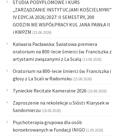
STUDIA PODYPLOMOWE I KURS
„ZARZĄDZANIE INSTYTUCJAMI KOŚCIELNYMI”
IV EDYCJA 2026/2027: II SEMESTRY, 200
GODZIN WE WSPÓŁPRACY KUL JANA PAWŁA II
i KWPZM
(15.06.2026)
Kalwaria Pacławska: Światowa premiera
oratorium na 800-lecie śmierci św. Franciszka z
artystami związanymi z La Scalą
(13.08.2026)
Oratorium na 800-lecie śmierci św. Franciszka i
głosy z La Scali w Radomsku
(15.08.2026)
Tynieckie Recitale Kameralne 2026
(16.08.2026)
Zaproszenie na rekolekcje u Sióstr Klarysek w
Sandomierzu
(18.08.2026)
Psychoterapia grupowa dla osób
konsekrowanych w Fundacji INIGO
(1.09.2026)