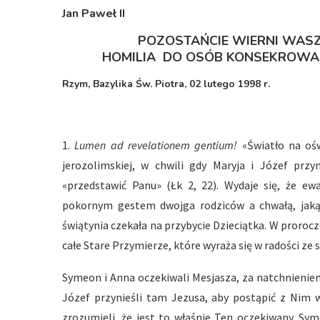
Jan Paweł II
POZOSTAŃCIE WIERNI WA
HOMILIA DO OSÓB KONSEKROWA
Rzym, Bazylika Św. Piotra, 02 lutego 1998 r.
1.
Lumen ad revelationem gentium!
«Światło na oś
jerozolimskiej, w chwili gdy Maryja i Józef przy
«przedstawić Panu» (Łk 2, 22). Wydaje się, że ew
pokornym gestem dwojga rodziców a chwałą, jaką 
świątynia czekała na przybycie Dzieciątka. W proroc
całe Stare Przymierze, które wyraża się w radości ze
Symeon i Anna oczekiwali Mesjasza, za natchnieniem
Józef przynieśli tam Jezusa, aby postąpić z Nim 
zrozumieli, że jest to właśnie Ten oczekiwany. Sy