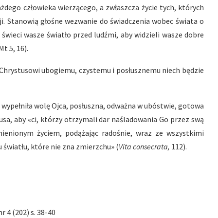
żdego człowieka wierzącego, a zwłaszcza życie tych, których
sji. Stanowią głośne wezwanie do świadczenia wobec świata o
h świeci wasze światło przed ludźmi, aby widzieli wasze dobre
t 5, 16).
ie Chrystusowi ubogiemu, czystemu i posłusznemu niech będzie
a wypełniła wolę Ojca, posłuszna, odważna w ubóstwie, gotowa
zusa, aby «ci, którzy otrzymali dar naśladowania Go przez swą
ienionym życiem, podążając radośnie, wraz ze wszystkimi
ku światłu, które nie zna zmierzchu» (
Vita consecrata,
112).
r 4 (202) s. 38-40