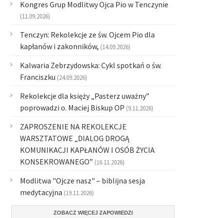
Kongres Grup Modlitwy Ojca Pio w Tenczynie
(11.09.2026)
Tenczyn: Rekolekcje ze św. Ojcem Pio dla
kapłanów i zakonników,
(14.09.2026)
Kalwaria Zebrzydowska: Cykl spotkań o św.
Franciszku
(24.09.2026)
Rekolekcje dla księży „Pasterz uważny”
poprowadzi o. Maciej Biskup OP
(9.11.2026)
ZAPROSZENIE NA REKOLEKCJE
WARSZTATOWE „DIALOG DROGĄ
KOMUNIKACJI KAPŁANÓW I OSÓB ŻYCIA
KONSEKROWANEGO”
(16.11.2026)
Modlitwa "Ojcze nasz" – biblijna sesja
medytacyjna
(19.11.2026)
ZOBACZ WIĘCEJ ZAPOWIEDZI