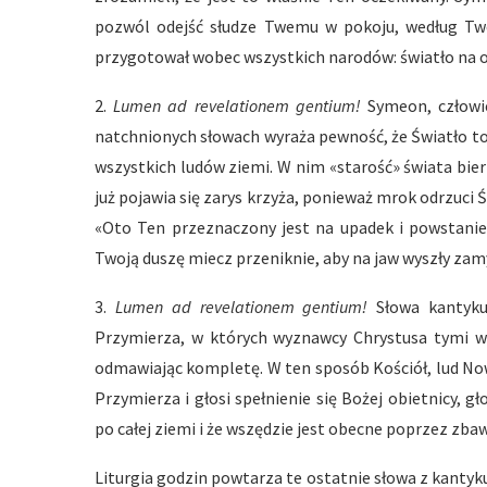
pozwól odejść słudze Twemu w pokoju, według Two
przygotował wobec wszystkich narodów: światło na oś
2.
Lumen ad revelationem gentium!
Symeon, człowie
natchnionych słowach wyraża pewność, że Światło to j
wszystkich ludów ziemi. W nim «starość» świata bie
już pojawia się zarys krzyża, ponieważ mrok odrzuci
«Oto Ten przeznaczony jest na upadek i powstanie 
Twoją duszę miecz przeniknie, aby na jaw wyszły zamys
3.
Lumen ad revelationem gentium!
Słowa kantyku
Przymierza, w których wyznawcy Chrystusa tymi wł
odmawiając kompletę. W ten sposób Kościół, lud No
Przymierza i głosi spełnienie się Bożej obietnicy, g
po całej ziemi i że wszędzie jest obecne poprzez zba
Liturgia godzin powtarza te ostatnie słowa z kanty