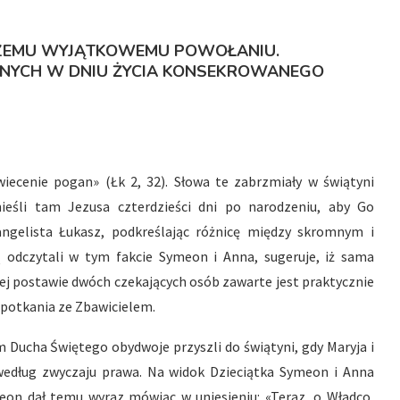
SZEMU WYJĄTKOWEMU POWOŁANIU.
NYCH W DNIU ŻYCIA KONSEKROWANEGO
wiecenie pogan» (Łk 2, 32). Słowa te zabrzmiały w świątyni
nieśli tam Jezusa czterdzieści dni po narodzeniu, aby Go
angelista Łukasz, podkreślając różnicę między skromnym i
odczytali w tym fakcie Symeon i Anna, sugeruje, iż sama
zej postawie dwóch czekających osób zawarte jest praktycznie
 spotkania ze Zbawicielem.
 Ducha Świętego obydwoje przyszli do świątyni, gdy Maryja i
według zwyczaju prawa. Na widok Dzieciątka Symeon i Anna
meon dał temu wyraz mówiąc w uniesieniu: «Teraz, o Władco,