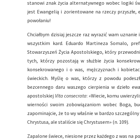
stanowi znak życia alternatywnego wobec logiki św
jest Ewangelią i zorientowane na rzeczy przyszłe
powołaniu!
Chciałbym dzisiaj jeszcze raz wyrazić wam uznanie
wszystkim kard. Eduardo Martineza Somalo, pref
Stowarzyszeń Życia Apostolskiego, który przewodnic
tych, którzy pozostają w służbie życia konsekro
konsekrowanego i o was, mężczyznach i kobietac
świeckich. Myślę o was, którzy z powodu podeszł
bezcennego daru waszego cierpienia w dzieło ew
apostolskiej
Vita consecrata
: «Wiecie, komu uwierzyl
wierności swoim zobowiązaniom wobec Boga, bud
zapominajcie, że to wy właśnie w bardzo szczególny s
Chrystusa, ale staliście się Chrystusem» (n. 109).
Zapalone świece, niesione przez każdego z was na poc