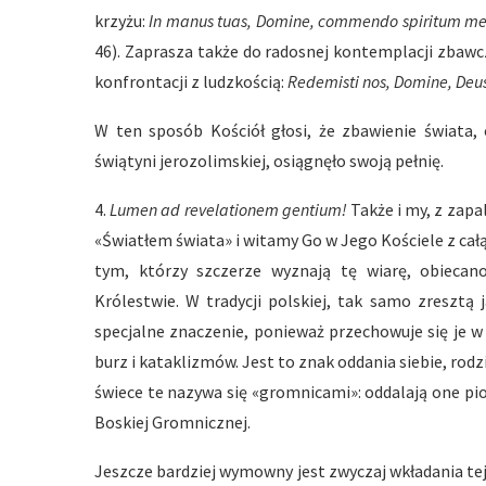
krzyżu:
In manus tuas, Domine, commendo spiritum 
46). Zaprasza także do radosnej kontemplacji zbawc
konfrontacji z ludzkością:
Redemisti nos, Domine, Deus
W ten sposób Kościół głosi, że zbawienie świata
świątyni jerozolimskiej, osiągnęło swoją pełnię.
4.
Lumen ad revelationem gentium!
Także i my, z zapa
«Światłem świata» i witamy Go w Jego Kościele z ca
tym, którzy szczerze wyznają tę wiarę, obieca
Królestwie. W tradycji polskiej, tak samo zresztą
specjalne znaczenie, ponieważ przechowuje się je 
burz i kataklizmów. Jest to znak oddania siebie, rod
świece te nazywa się «gromnicami»: oddalają one pio
Boskiej Gromnicznej.
Jeszcze bardziej wymowny jest zwyczaj wkładania te