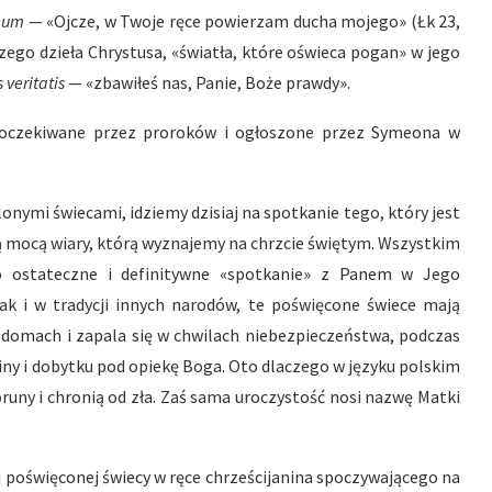
meum
— «Ojcze, w Twoje ręce powierzam ducha mojego» (Łk 23,
zego dzieła Chrystusa, «światła, które oświeca pogan» w jego
 veritatis
— «zbawiłeś nas, Panie, Boże prawdy».
, oczekiwane przez proroków i ogłoszone przez Symeona w
lonymi świecami, idziemy dzisiaj na spotkanie tego, który jest
łą mocą wiary, którą wyznajemy na chrzcie świętym. Wszystkim
no ostateczne i definitywne «spotkanie» z Panem w Jego
 jak i w tradycji innych narodów, te poświęcone świece mają
w domach i zapala się w chwilach niebezpieczeństwa, podczas
ziny i dobytku pod opiekę Boga. Oto dlaczego w języku polskim
runy i chronią od zła. Zaś sama uroczystość nosi nazwę Matki
j poświęconej świecy w ręce chrześcijanina spoczywającego na