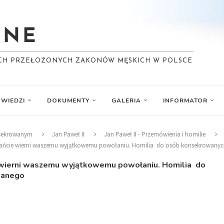
YCH PRZEŁOŻONYCH ZAKONÓW MĘSKICH W POLSCE
WIEDZI
DOKUMENTY
GALERIA
INFORMATOR
nsekrowanym
Jan Paweł II
Jan Paweł II - Przemówienia i homilie
ostańcie wierni waszemu wyjątkowemu powołaniu. Homilia do osób konsekrowany
ie wierni waszemu wyjątkowemu powołaniu. Homilia do
wanego