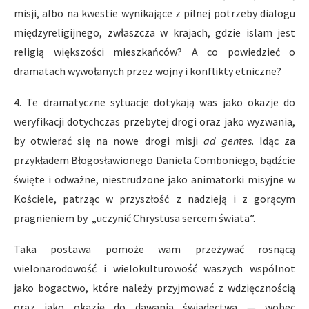
misji, albo na kwestie wynikające z pilnej potrzeby dialogu
międzyreligijnego, zwłaszcza w krajach, gdzie islam jest
religią większości mieszkańców? A co powiedzieć o
dramatach wywołanych przez wojny i konflikty etniczne?
4. Te dramatyczne sytuacje dotykają was jako okazje do
weryfikacji dotychczas przebytej drogi oraz jako wyzwania,
by otwierać się na nowe drogi misji
ad gentes
. Idąc za
przykładem Błogosławionego Daniela Comboniego, bądźcie
święte i odważne, niestrudzone jako animatorki misyjne w
Kościele, patrząc w przyszłość z nadzieją i z gorącym
pragnieniem by „uczynić Chrystusa sercem świata”.
Taka postawa pomoże wam przeżywać rosnącą
wielonarodowość i wielokulturowość waszych wspólnot
jako bogactwo, które należy przyjmować z wdzięcznością
oraz jako okazję do dawania świadectwa — wobec