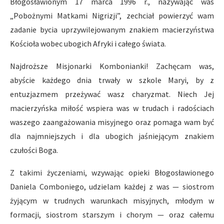
Błogosławionym 17 marca 1996 r., nazywając was
„Pobożnymi Matkami Nigrizji”, zechciał powierzyć wam
zadanie bycia uprzywilejowanym znakiem macierzyństwa
Kościoła wobec ubogich Afryki i całego świata.
Najdroższe Misjonarki Kombonianki! Zachęcam was,
abyście każdego dnia trwały w szkole Maryi, by z
entuzjazmem przeżywać wasz charyzmat. Niech Jej
macierzyńska miłość wspiera was w trudach i radościach
waszego zaangażowania misyjnego oraz pomaga wam być
dla najmniejszych i dla ubogich jaśniejącym znakiem
czułości Boga.
Z takimi życzeniami, wzywając opieki Błogosławionego
Daniela Comboniego, udzielam każdej z was — siostrom
żyjącym w trudnych warunkach misyjnych, młodym w
formacji, siostrom starszym i chorym — oraz całemu