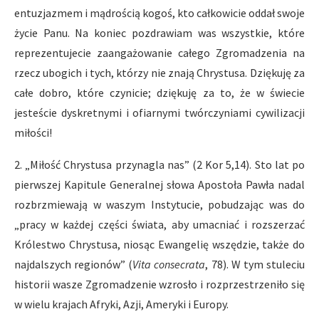
entuzjazmem i mądrością kogoś, kto całkowicie oddał swoje
życie Panu. Na koniec pozdrawiam was wszystkie, które
reprezentujecie zaangażowanie całego Zgromadzenia na
rzecz ubogich i tych, którzy nie znają Chrystusa. Dziękuję za
całe dobro, które czynicie; dziękuję za to, że w świecie
jesteście dyskretnymi i ofiarnymi twórczyniami cywilizacji
miłości!
2. „Miłość Chrystusa przynagla nas” (2 Kor 5,14). Sto lat po
pierwszej Kapitule Generalnej słowa Apostoła Pawła nadal
rozbrzmiewają w waszym Instytucie, pobudzając was do
„pracy w każdej części świata, aby umacniać i rozszerzać
Królestwo Chrystusa, niosąc Ewangelię wszędzie, także do
najdalszych regionów” (
Vita consecrata
, 78). W tym stuleciu
historii wasze Zgromadzenie wzrosło i rozprzestrzeniło się
w wielu krajach Afryki, Azji, Ameryki i Europy.