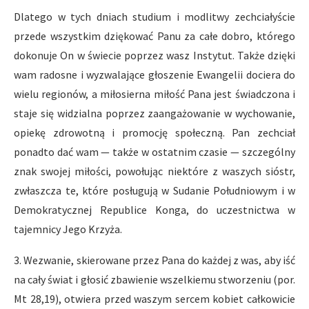
Dlatego w tych dniach studium i modlitwy zechciałyście
przede wszystkim dziękować Panu za całe dobro, którego
dokonuje On w świecie poprzez wasz Instytut. Także dzięki
wam radosne i wyzwalające głoszenie Ewangelii dociera do
wielu regionów, a miłosierna miłość Pana jest świadczona i
staje się widzialna poprzez zaangażowanie w wychowanie,
opiekę zdrowotną i promocję społeczną. Pan zechciał
ponadto dać wam — także w ostatnim czasie — szczególny
znak swojej miłości, powołując niektóre z waszych sióstr,
zwłaszcza te, które posługują w Sudanie Południowym i w
Demokratycznej Republice Konga, do uczestnictwa w
tajemnicy Jego Krzyża.
3. Wezwanie, skierowane przez Pana do każdej z was, aby iść
na cały świat i głosić zbawienie wszelkiemu stworzeniu (por.
Mt 28,19), otwiera przed waszym sercem kobiet całkowicie