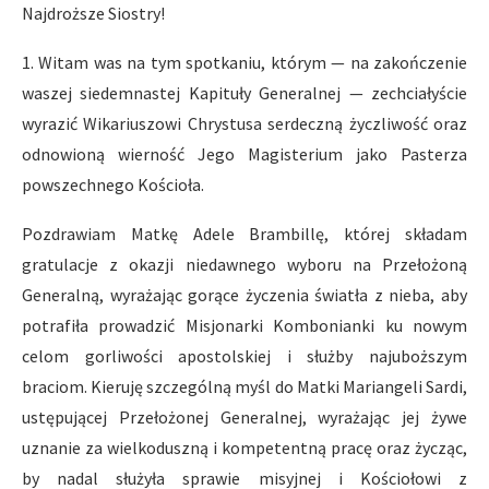
Najdroższe Siostry!
1. Witam was na tym spotkaniu, którym — na zakończenie
waszej siedemnastej Kapituły Generalnej — zechciałyście
wyrazić Wikariuszowi Chrystusa serdeczną życzliwość oraz
odnowioną wierność Jego Magisterium jako Pasterza
powszechnego Kościoła.
Pozdrawiam Matkę Adele Brambillę, której składam
gratulacje z okazji niedawnego wyboru na Przełożoną
Generalną, wyrażając gorące życzenia światła z nieba, aby
potrafiła prowadzić Misjonarki Kombonianki ku nowym
celom gorliwości apostolskiej i służby najuboższym
braciom. Kieruję szczególną myśl do Matki Mariangeli Sardi,
ustępującej Przełożonej Generalnej, wyrażając jej żywe
uznanie za wielkoduszną i kompetentną pracę oraz życząc,
by nadal służyła sprawie misyjnej i Kościołowi z