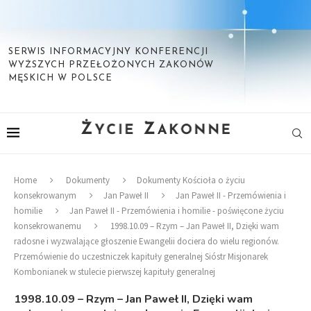
SERWIS INFORMACYJNY KONFERENCJI
WYŻSZYCH PRZEŁOŻONYCH ZAKONÓW
MĘSKICH W POLSCE
Home
Dokumenty
Dokumenty Kościoła o życiu
konsekrowanym
Jan Paweł II
Jan Paweł II - Przemówienia i
homilie
Jan Paweł II - Przemówienia i homilie - poświęcone życiu
konsekrowanemu
1998.10.09 – Rzym – Jan Paweł II, Dzięki wam
radosne i wyzwalające głoszenie Ewangelii dociera do wielu regionów.
Przemówienie do uczestniczek kapituły generalnej Sióstr Misjonarek
Kombonianek w stulecie pierwszej kapituły generalnej
1998.10.09 – Rzym – Jan Paweł II, Dzięki wam