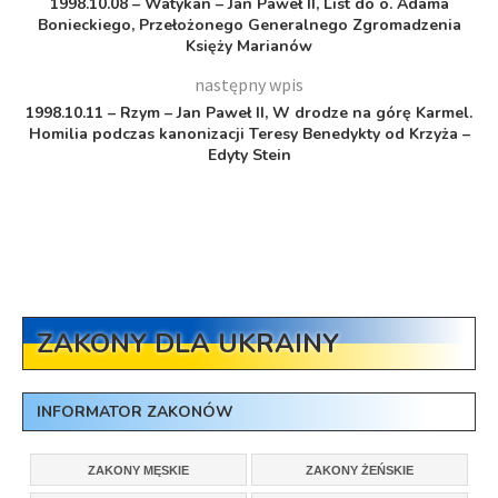
1998.10.08 – Watykan – Jan Paweł II, List do o. Adama
Bonieckiego, Przełożonego Generalnego Zgromadzenia
Księży Marianów
następny wpis
1998.10.11 – Rzym – Jan Paweł II, W drodze na górę Karmel.
Homilia podczas kanonizacji Teresy Benedykty od Krzyża –
Edyty Stein
ZAKONY DLA UKRAINY
INFORMATOR ZAKONÓW
ZAKONY MĘSKIE
ZAKONY ŻEŃSKIE