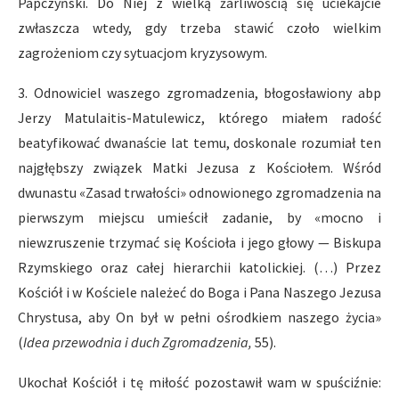
Papczyński. Do Niej z wielką żarliwością się uciekajcie
zwłaszcza wtedy, gdy trzeba stawić czoło wielkim
zagrożeniom czy sytuacjom kryzysowym.
3. Odnowiciel waszego zgromadzenia, błogosławiony abp
Jerzy Matulaitis-Matulewicz, którego miałem radość
beatyfikować dwanaście lat temu, doskonale rozumiał ten
najgłębszy związek Matki Jezusa z Kościołem. Wśród
dwunastu «Zasad trwałości» odnowionego zgromadzenia na
pierwszym miejscu umieścił zadanie, by «mocno i
niewzruszenie trzymać się Kościoła i jego głowy — Biskupa
Rzymskiego oraz całej hierarchii katolickiej. (…) Przez
Kościół i w Kościele należeć do Boga i Pana Naszego Jezusa
Chrystusa, aby On był w pełni ośrodkiem naszego życia»
(
Idea przewodnia i duch Zgromadzenia,
55).
Ukochał Kościół i tę miłość pozostawił wam w spuściźnie: