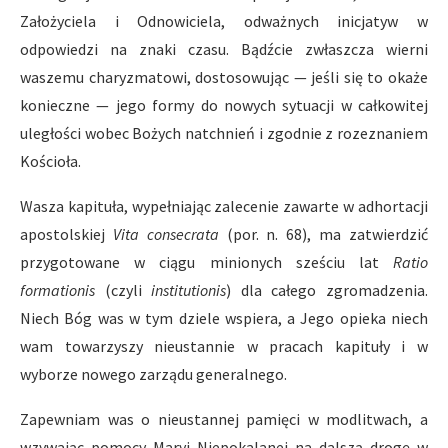
Założyciela i Odnowiciela, odważnych inicjatyw w
odpowiedzi na znaki czasu. Bądźcie zwłaszcza wierni
waszemu charyzmatowi, dostosowując — jeśli się to okaże
konieczne — jego formy do nowych sytuacji w całkowitej
uległości wobec Bożych natchnień i zgodnie z rozeznaniem
Kościoła.
Wasza kapituła, wypełniając zalecenie zawarte w adhortacji
apostolskiej
Vita consecrata
(por. n. 68), ma zatwierdzić
przygotowane w ciągu minionych sześciu lat
Ratio
formationis
(czyli
institutionis
) dla całego zgromadzenia.
Niech Bóg was w tym dziele wspiera, a Jego opieka niech
wam towarzyszy nieustannie w pracach kapituły i w
wyborze nowego zarządu generalnego.
Zapewniam was o nieustannej pamięci w modlitwach, a
wzywając pomocy Maryi Niepokalanej na dalszą drogę w