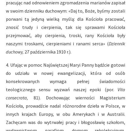
pracując nad odnowieniem zgromadzenia marianów zapisał
w swoim dzienniku duchowym: «Daj to, Boże, byśmy zostali
porwani tą jedyną wielką myślą: dla Kościoła pracować,
znosić trudy i cierpienia, tak się sprawami Kościoła
przejmować, aby cierpienia, troski, rany Kościoła były
naszymi troskami, cierpieniami i ranami serca» (
Dziennik
duchowy,
27 października 1910 r.).
4. Ufając w pomoc Najświętszej Maryi Panny bądźcie gotowi
do udziału w nowej ewangelizacji, która od osób
konsekrowanych wymaga pełnej świadomości
teologicznego sensu wyzwań naszej epoki (por.
Vita
consecrata,
81). Dochowując wierności Magisterium
Kościoła, prowadźcie nadal różnorodne dzieła w Polsce, w
innych krajach Europy, w obu Amerykach i w Australii.
Zachęcam was do wytrwałej pracy i błogosławię szkołom,
wydawnictwom, parafiom, domom rekolekcyjnym,