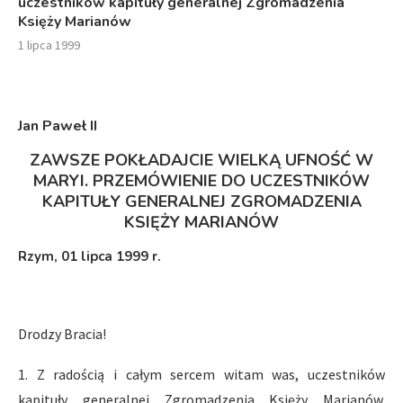
uczestników kapituły generalnej Zgromadzenia
Księży Marianów
1 lipca 1999
Jan Paweł II
ZAWSZE POKŁADAJCIE WIELKĄ UFNOŚĆ W
MARYI. PRZEMÓWIENIE DO UCZESTNIKÓW
KAPITUŁY GENERALNEJ ZGROMADZENIA
KSIĘŻY MARIANÓW
Rzym, 01 lipca 1999 r.
Drodzy Bracia!
1. Z radością i całym sercem witam was, uczestników
kapituły generalnej Zgromadzenia Księży Marianów.