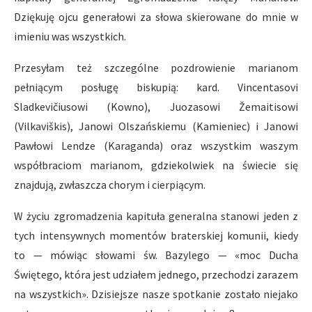
Dziękuję ojcu generałowi za słowa skierowane do mnie w
imieniu was wszystkich.
Przesyłam też szczególne pozdrowienie marianom
pełniącym posługę biskupią: kard. Vincentasovi
Sladkevičiusowi (Kowno), Juozasowi Žemaitisowi
(Vilkaviškis), Janowi Olszańskiemu (Kamieniec) i Janowi
Pawłowi Lendze (Karaganda) oraz wszystkim waszym
współbraciom marianom, gdziekolwiek na świecie się
znajdują, zwłaszcza chorym i cierpiącym.
W życiu zgromadzenia kapituła generalna stanowi jeden z
tych intensywnych momentów braterskiej komunii, kiedy
to — mówiąc słowami św. Bazylego — «moc Ducha
Świętego, która jest udziałem jednego, przechodzi zarazem
na wszystkich». Dzisiejsze nasze spotkanie zostało niejako