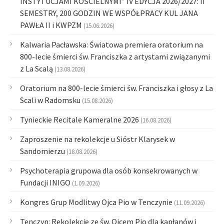
INSTYTUCJAMI KOŚCIELNYMI” IV EDYCJA 2026/2027: II
SEMESTRY, 200 GODZIN WE WSPÓŁPRACY KUL JANA
PAWŁA II i KWPZM
(15.06.2026)
Kalwaria Pacławska: Światowa premiera oratorium na
800-lecie śmierci św. Franciszka z artystami związanymi
z La Scalą
(13.08.2026)
Oratorium na 800-lecie śmierci św. Franciszka i głosy z La
Scali w Radomsku
(15.08.2026)
Tynieckie Recitale Kameralne 2026
(16.08.2026)
Zaproszenie na rekolekcje u Sióstr Klarysek w
Sandomierzu
(18.08.2026)
Psychoterapia grupowa dla osób konsekrowanych w
Fundacji INIGO
(1.09.2026)
Kongres Grup Modlitwy Ojca Pio w Tenczynie
(11.09.2026)
Tenczyn: Rekolekcje ze św. Ojcem Pio dla kapłanów i