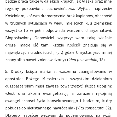
będzie praca także w dalekich krajach, jak Alaska oraz inne
regiony pozbawione duchowieństwa. Wyjście naprzeciw
Kościołom, którym dramatycznie brak kapłanów, obecność
w trudnych sytuacjach w wielu miejscach kuli ziemskiej:
wszystko to w pełni odpowiada waszemu charyzmatowi.
Błogosławiony Odnowiciel wytyczył wam taką właśnie
drogę: macie iść tam, «gdzie Kościół znajduje się w
największych trudnościach, (…) gdzie Chrystus jest mniej
znany albo nawet znienawidzony» (
Idea przewodnia,
18).
5. Drodzy księża marianie, waszemu zaangażowaniu w
apostolat Bożego Miłosierdzia i wszystkim działaniom
duszpasterskim musi zawsze towarzyszyć służba ubogim:
«Jest ona aktem ewangelizacji, a zarazem rękojmią
ewangeliczności życia konsekrowanego i bodźcem, który
pobudza do nieustannego nawrócenia» (
Vita consecrata,
82).
Dlatego jesteście wezwani do podejmowania, na wzór