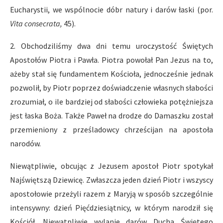
Eucharystii, we wspólnocie dóbr natury i darów łaski (por.
Vita consecrata,
45).
2. Obchodziliśmy dwa dni temu uroczystość Świętych
Apostołów Piotra i Pawła. Piotra powołał Pan Jezus na to,
ażeby stał się fundamentem Kościoła, jednocześnie jednak
pozwolił, by Piotr poprzez doświadczenie własnych słabości
zrozumiał, o ile bardziej od słabości człowieka potężniejsza
jest łaska Boża. Także Paweł na drodze do Damaszku został
przemieniony z prześladowcy chrześcijan na apostoła
narodów.
Niewątpliwie, obcując z Jezusem apostoł Piotr spotykał
Najświętszą Dziewicę. Zwłaszcza jeden dzień Piotr i wszyscy
apostołowie przeżyli razem z Maryją w sposób szczególnie
intensywny: dzień Pięćdziesiątnicy, w którym narodził się
Kościół. Niewątpliwie wylanie darów Ducha Świętego