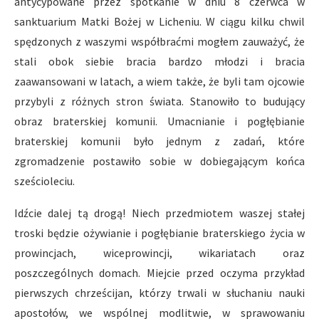
antycypowane przez spotkanie w dniu 8 czerwca w
sanktuarium Matki Bożej w Licheniu. W ciągu kilku chwil
spędzonych z waszymi współbraćmi mogłem zauważyć, że
stali obok siebie bracia bardzo młodzi i bracia
zaawansowani w latach, a wiem także, że byli tam ojcowie
przybyli z różnych stron świata. Stanowiło to budujący
obraz braterskiej komunii. Umacnianie i pogłębianie
braterskiej komunii było jednym z zadań, które
zgromadzenie postawiło sobie w dobiegającym końca
sześcioleciu.
Idźcie dalej tą drogą! Niech przedmiotem waszej stałej
troski będzie ożywianie i pogłębianie braterskiego życia w
prowincjach, wiceprowincji, wikariatach oraz
poszczególnych domach. Miejcie przed oczyma przykład
pierwszych chrześcijan, którzy trwali w słuchaniu nauki
apostołów, we wspólnej modlitwie, w sprawowaniu