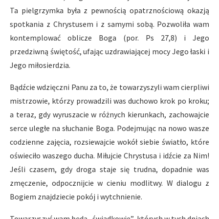
Ta pielgrzymka była z pewnością opatrznościową okazją
spotkania z Chrystusem i z samymi sobą. Pozwoliła wam
kontemplować oblicze Boga (por. Ps 27,8) i Jego
przedziwną świętość, ufając uzdrawiającej mocy Jego łaski i
Jego miłosierdzia.
Bądźcie wdzięczni Panu za to, że towarzyszyli wam cierpliwi
mistrzowie, którzy prowadzili was duchowo krok po kroku;
a teraz, gdy wyruszacie w różnych kierunkach, zachowajcie
serce uległe na słuchanie Boga. Podejmując na nowo wasze
codzienne zajęcia, rozsiewajcie wokół siebie światło, które
oświeciło waszego ducha. Miłujcie Chrystusa i idźcie za Nim!
Jeśli czasem, gdy droga staje się trudna, dopadnie was
zmęczenie, odpocznijcie w cieniu modlitwy. W dialogu z
Bogiem znajdziecie pokój i wytchnienie.
Towarzyszyć wam będą „świadkowie”, których w tych dniach