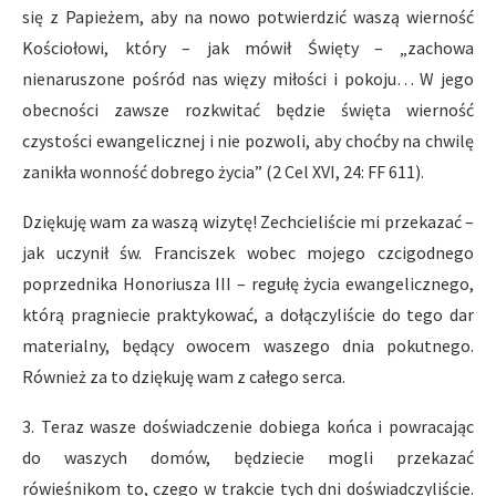
się z Papieżem, aby na nowo potwierdzić waszą wierność
Kościołowi, który – jak mówił Święty – „zachowa
nienaruszone pośród nas więzy miłości i pokoju… W jego
obecności zawsze rozkwitać będzie święta wierność
czystości ewangelicznej i nie pozwoli, aby choćby na chwilę
zanikła wonność dobrego życia” (2 Cel XVI, 24: FF 611).
Dziękuję wam za waszą wizytę! Zechcieliście mi przekazać –
jak uczynił św. Franciszek wobec mojego czcigodnego
poprzednika Honoriusza III – regułę życia ewangelicznego,
którą pragniecie praktykować, a dołączyliście do tego dar
materialny, będący owocem waszego dnia pokutnego.
Również za to dziękuję wam z całego serca.
3. Teraz wasze doświadczenie dobiega końca i powracając
do waszych domów, będziecie mogli przekazać
rówieśnikom to, czego w trakcie tych dni doświadczyliście.