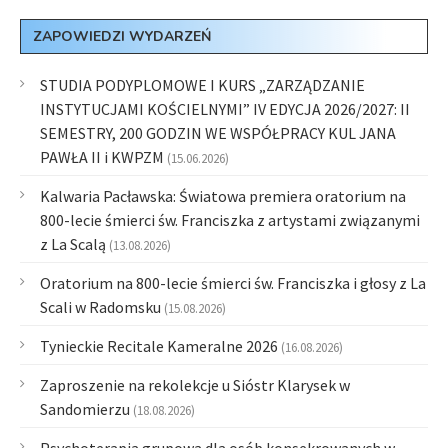
ZAPOWIEDZI WYDARZEŃ
STUDIA PODYPLOMOWE I KURS „ZARZĄDZANIE
INSTYTUCJAMI KOŚCIELNYMI” IV EDYCJA 2026/2027: II
SEMESTRY, 200 GODZIN WE WSPÓŁPRACY KUL JANA
PAWŁA II i KWPZM
(15.06.2026)
Kalwaria Pacławska: Światowa premiera oratorium na
800-lecie śmierci św. Franciszka z artystami związanymi
z La Scalą
(13.08.2026)
Oratorium na 800-lecie śmierci św. Franciszka i głosy z La
Scali w Radomsku
(15.08.2026)
Tynieckie Recitale Kameralne 2026
(16.08.2026)
Zaproszenie na rekolekcje u Sióstr Klarysek w
Sandomierzu
(18.08.2026)