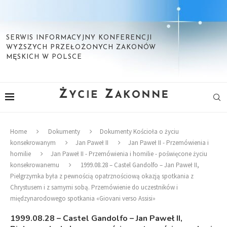
SERWIS INFORMACYJNY KONFERENCJI
WYŻSZYCH PRZEŁOŻONYCH ZAKONÓW
MĘSKICH W POLSCE
Home
Dokumenty
Dokumenty Kościoła o życiu
konsekrowanym
Jan Paweł II
Jan Paweł II - Przemówienia i
homilie
Jan Paweł II - Przemówienia i homilie - poświęcone życiu
konsekrowanemu
1999.08.28 – Castel Gandolfo – Jan Paweł II,
Pielgrzymka była z pewnością opatrznościową okazją spotkania z
Chrystusem i z samymi sobą. Przemówienie do uczestników i
międzynarodowego spotkania «Giovani verso Assisi»
1999.08.28 – Castel Gandolfo – Jan Paweł II,