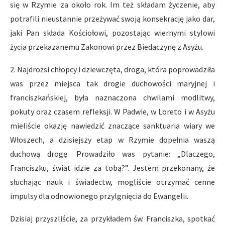
się w Rzymie za około rok. Im też składam życzenie, aby
potrafili nieustannie przeżywać swoją konsekrację jako dar,
jaki Pan składa Kościołowi, pozostając wiernymi stylowi
życia przekazanemu Zakonowi przez Biedaczynę z Asyżu.
2. Najdrożsi chłopcy i dziewczęta, droga, która poprowadziła
was przez miejsca tak drogie duchowości maryjnej i
franciszkańskiej, była naznaczona chwilami modlitwy,
pokuty oraz czasem refleksji. W Padwie, w Loreto i w Asyżu
mieliście okazję nawiedzić znaczące sanktuaria wiary we
Włoszech, a dzisiejszy etap w Rzymie dopełnia waszą
duchową drogę. Prowadziło was pytanie: „Dlaczego,
Franciszku, świat idzie za tobą?”. Jestem przekonany, że
słuchając nauk i świadectw, mogliście otrzymać cenne
impulsy dla odnowionego przylgnięcia do Ewangelii.
Dzisiaj przyszliście, za przykładem św. Franciszka, spotkać