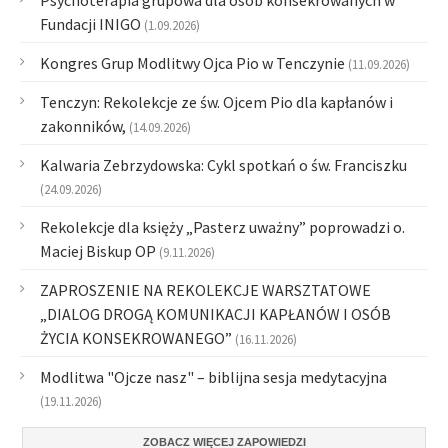
Psychoterapia grupowa dla osób konsekrowanych w
Fundacji INIGO
(1.09.2026)
Kongres Grup Modlitwy Ojca Pio w Tenczynie
(11.09.2026)
Tenczyn: Rekolekcje ze św. Ojcem Pio dla kapłanów i
zakonników,
(14.09.2026)
Kalwaria Zebrzydowska: Cykl spotkań o św. Franciszku
(24.09.2026)
Rekolekcje dla księży „Pasterz uważny” poprowadzi o.
Maciej Biskup OP
(9.11.2026)
ZAPROSZENIE NA REKOLEKCJE WARSZTATOWE
„DIALOG DROGĄ KOMUNIKACJI KAPŁANÓW I OSÓB
ŻYCIA KONSEKROWANEGO”
(16.11.2026)
Modlitwa "Ojcze nasz" – biblijna sesja medytacyjna
(19.11.2026)
ZOBACZ WIĘCEJ ZAPOWIEDZI