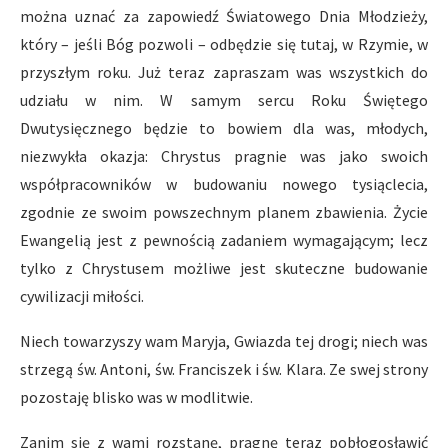
można uznać za zapowiedź Światowego Dnia Młodzieży,
który – jeśli Bóg pozwoli – odbędzie się tutaj, w Rzymie, w
przyszłym roku. Już teraz zapraszam was wszystkich do
udziału w nim. W samym sercu Roku Świętego
Dwutysięcznego będzie to bowiem dla was, młodych,
niezwykła okazja: Chrystus pragnie was jako swoich
współpracowników w budowaniu nowego tysiąclecia,
zgodnie ze swoim powszechnym planem zbawienia. Życie
Ewangelią jest z pewnością zadaniem wymagającym; lecz
tylko z Chrystusem możliwe jest skuteczne budowanie
cywilizacji miłości.
Niech towarzyszy wam Maryja, Gwiazda tej drogi; niech was
strzegą św. Antoni, św. Franciszek i św. Klara. Ze swej strony
pozostaję blisko was w modlitwie.
Zanim się z wami rozstanę, pragnę teraz pobłogosławić