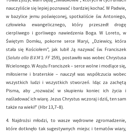
nauczyliście się lepiej poznawać i bardziej kochać. W Padwie,
w bazylice jemu poświęconej, spotkaliście św. Antoniego,
człowieka ewangelicznego, który przeszedł drogę
cierpliwego i gorliwego nawiedzenia Boga. W Loreto, w
Świętym Domku, pokorne serce Maryi, „Dziewicy, która
stała się Kościołem”, jak lubił Ją nazywać św. Franciszek
(
Saluto alla B.V.M
1:
FF
259), postawiło was wobec Chrystusa
Wcielonego. W Asyżu Franciszek – serce wolne i modlące się,
miłosierne i braterskie – nauczył was współczucia wobec
wszystkich ludzi i wszystkich stworzeń. Idąc za zachętą
Pisma, aby „rozważać w skupieniu koniec ich życia i
naśladować ich wiarę. Jezus Chrystus wczoraj i dziś, ten sam
także na wieki!” (Hbr 13,7–8).
4. Najdrożsi młodzi, to wasze wędrowne zgromadzenie,
które dotknęło tak sugestywnych miejsc i tematów wiary,