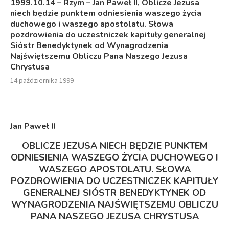
1999.10.14 – Rzym – Jan Paweł II, Oblicze Jezusa
niech będzie punktem odniesienia waszego życia
duchowego i waszego apostolatu. Słowa
pozdrowienia do uczestniczek kapituły generalnej
Sióstr Benedyktynek od Wynagrodzenia
Najświętszemu Obliczu Pana Naszego Jezusa
Chrystusa
14 października 1999
Jan Paweł I
I
OBLICZE JEZUSA NIECH BĘDZIE PUNKTEM
ODNIESIENIA WASZEGO ŻYCIA DUCHOWEGO I
WASZEGO APOSTOLATU. SŁOWA
POZDROWIENIA DO UCZESTNICZEK KAPITUŁY
GENERALNEJ
SIÓSTR
BENEDYKTYNEK OD
WYNAGRODZENIA NAJŚWIĘTSZEMU OBLICZU
PANA NASZEGO JEZUSA CHRYSTUSA