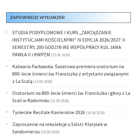
ZAPOWIEDZI WYDARZEŃ
STUDIA PODYPLOMOWE I KURS „ZARZĄDZANIE
INSTYTUCJAMI KOŚCIELNYMI” IV EDYCJA 2026/2027: II
SEMESTRY, 200 GODZIN WE WSPÓŁPRACY KUL JANA
PAWŁA II i KWPZM
(15.06.2026)
Kalwaria Pacławska: Światowa premiera oratorium na
800-lecie śmierci św. Franciszka z artystami związanymi
z La Scalą
(13.08.2026)
Oratorium na 800-lecie śmierci św. Franciszka i głosy z La
Scali w Radomsku
(15.08.2026)
Tynieckie Recitale Kameralne 2026
(16.08.2026)
Zaproszenie na rekolekcje u Sióstr Klarysek w
Sandomierzu
(18.08.2026)