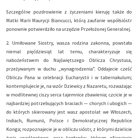
Szczególne pozdrowienie z życzeniami kieruję także do
Matki Marii Maurycji Biancucci, którą zaufanie współsióstr
ponownie potwierdziło na urzędzie Przełożonej Generalnej.
2. Umiłowane Siostry, wasza rodzina zakonna, powstała
niemal pięćdziesiąt lat temu, charakteryzuje się
nabożeństwem do Najświętszego Oblicza Chrystusa,
przeżywanym w duchu „wynagrodzenia”. Oddajecie cześć
Obliczu Pana w celebracji Eucharystii i w tabernakulum;
kontemplujecie je, na wzór Dziewicy z Nazaretu, rozważając
w modlitewnej ciszy serca tajemnice zbawienia; czcicie je w
najbardziej potrzebujących braciach — chorych i ubogich —
do których skierowany jest wasz apostolat we Włoszech,
Indiach, Rumunii, Polsce i Demokratycznej Republice
Konga; rozpoznajecie je w obliczu sióstr, z którymi dzielicie
życie wspólnotowe, oraz kapłanów, którym ofiarujecie