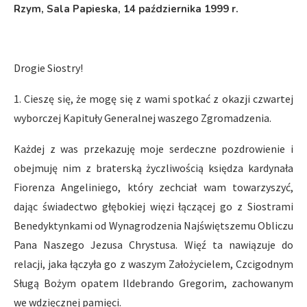
Rzym
, Sala Papieska, 14 października 1999 r.
Drogie Siostry!
1. Cieszę się, że mogę się z wami spotkać z okazji czwartej
wyborczej Kapituły Generalnej waszego Zgromadzenia.
Każdej z was przekazuję moje serdeczne pozdrowienie i
obejmuję nim z braterską życzliwością księdza kardynała
Fiorenza Angeliniego, który zechciał wam towarzyszyć,
dając świadectwo głębokiej więzi łączącej go z Siostrami
Benedyktynkami od Wynagrodzenia Najświętszemu Obliczu
Pana Naszego Jezusa Chrystusa. Więź ta nawiązuje do
relacji, jaka łączyła go z waszym Założycielem, Czcigodnym
Sługą Bożym opatem Ildebrando Gregorim, zachowanym
we wdzięcznej pamięci.