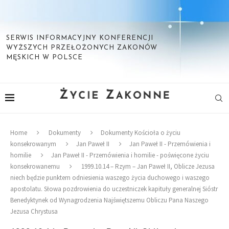
SERWIS INFORMACYJNY KONFERENCJI
WYŻSZYCH PRZEŁOŻONYCH ZAKONÓW
MĘSKICH W POLSCE
Home
Dokumenty
Dokumenty Kościoła o życiu
konsekrowanym
Jan Paweł II
Jan Paweł II - Przemówienia i
homilie
Jan Paweł II - Przemówienia i homilie - poświęcone życiu
konsekrowanemu
1999.10.14 – Rzym – Jan Paweł II, Oblicze Jezusa
niech będzie punktem odniesienia waszego życia duchowego i waszego
apostolatu. Słowa pozdrowienia do uczestniczek kapituły generalnej Sióstr
Benedyktynek od Wynagrodzenia Najświętszemu Obliczu Pana Naszego
Jezusa Chrystusa