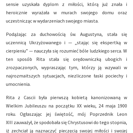
sensie uzyskała dyplom z miłości, którą już znała i
heroicznie wyrażała w murach swojego domu oraz
uczestnicząc w wydarzeniach swojego miasta.
Podążając za duchowością św. Augustyna, stała się
uczennicą Ukrzyżowanego i — „stając się ekspertką w
cierpieniu” — nauczyła się rozumieć bóle ludzkiego serca. W
ten sposób Rita stała się orędowniczką ubogich i
zrozpaczonych, wypraszając tym, którzy ją wzywali w
najrozmaitszych sytuacjach, niezliczone łaski pociechy i
umocnienia.
Rita z Cascii była pierwszą kobietą kanonizowaną w
Wielkim Jubileuszu na początku XX wieku, 24 maja 1900
roku. Ogłaszając jej świętość, mój Poprzednik Leon
XIII zauważył, że spodobała się Chrystusowi do tego stopnia,
iż zechciał ją naznaczyć pieczęcią swojej miłości i swojej