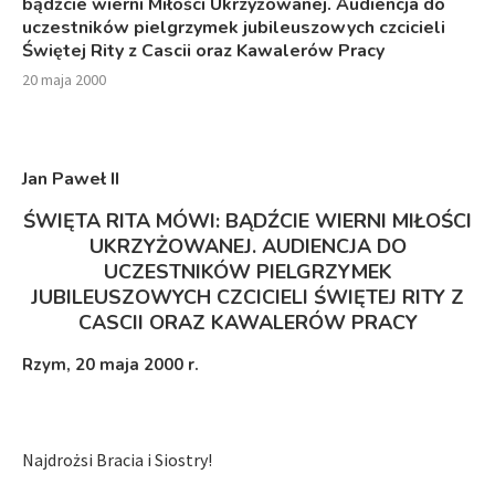
bądźcie wierni Miłości Ukrzyżowanej. Audiencja do
uczestników pielgrzymek jubileuszowych czcicieli
Świętej Rity z Cascii oraz Kawalerów Pracy
20 maja 2000
Jan Paweł I
I
ŚWIĘTA RITA MÓWI: BĄDŹCIE WIERNI MIŁOŚCI
UKRZYŻOWANEJ. AUDIENCJA DO
UCZESTNIKÓW PIELGRZYMEK
JUBILEUSZOWYCH
CZCICIELI ŚWIĘTEJ RITY Z
CASCII
ORAZ KAWALERÓW PRACY
Rzym
, 20 maja 2000 r.
Najdrożsi Bracia i Siostry!