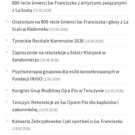
800-lecie śmierci św. Franciszka z artystami związanymi
z La Scalą
(13.08.2026)
Oratorium na 800-lecie śmierci św. Franciszka i głosy z La
Scali w Radomsku
(15.08.2026)
Tynieckie Recitale Kameralne 2026
(16.08.2026)
Zaproszenie na rekolekcje u Sióstr Klarysek w
Sandomierzu
(18.08.2026)
Psychoterapia grupowa dla osób konsekrowanych w
Fundacji INIGO
(1.09.2026)
Kongres Grup Modlitwy Ojca Pio w Tenczynie
(11.09.2026)
Tenczyn: Rekolekcje ze św. Ojcem Pio dla kapłanów i
zakonników,
(14.09.2026)
Kalwaria Zebrzydowska: Cykl spotkań o św. Franciszku
(24.09.2026)