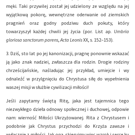
męki. Taki przywilej został jej udzielony ze względu na jej
wyjątkową pokorę, wewnętrzne oderwanie od ziemskich
pragnień oraz godny podziwu duch pokuty, który
towarzyszył każdej chwili jej życia (por. List ap.
Umbria
gloriosa sanctorum parens
,
Acta Leonis
XX, s. 152–153).
3. Dziś, sto lat po jej kanonizacji, pragnę ponownie wskazać
ją jako znak nadziei, zwłaszcza dla rodzin. Drogie rodziny
chrześcijańskie, naśladując jej przykład, umiejcie i wy
odnaleźć w przylgnięciu do Chrystusa siłę do wypełnienia
waszej misji w służbie cywilizacji miłości!
Jeśli zapytamy świętą Ritę, jaka jest tajemnica tego
niezwykłego dzieła odnowy społecznej i duchowej, odpowie
nam: wierność Miłości Ukrzyżowanej. Rita z Chrystusem i
podobnie jak Chrystus przychodzi do Krzyża zawsze i
wyłącznie z miłości. Jak ona, skierujmy więc wzrok i serce ku