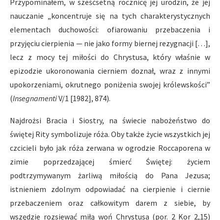
Przypominałem, w sześćsetną rocznicę jej urodzin, że jej
nauczanie „koncentruje się na tych charakterystycznych
elementach duchowości: ofiarowaniu przebaczenia i
przyjęciu cierpienia — nie jako formy biernej rezygnacji […],
lecz z mocy tej miłości do Chrystusa, który właśnie w
epizodzie ukoronowania cierniem doznał, wraz z innymi
upokorzeniami, okrutnego poniżenia swojej królewskości”
(
Insegnamenti
V/1 [1982], 874).
Najdrożsi Bracia i Siostry, na świecie nabożeństwo do
świętej Rity symbolizuje róża. Oby także życie wszystkich jej
czcicieli było jak róża zerwana w ogrodzie Roccaporena w
zimie poprzedzającej śmierć Świętej: życiem
podtrzymywanym żarliwą miłością do Pana Jezusa;
istnieniem zdolnym odpowiadać na cierpienie i ciernie
przebaczeniem oraz całkowitym darem z siebie, by
wszędzie rozsiewać miłą woń Chrystusa (por. 2 Kor 2,15)