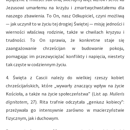
Jezusowi umarłemu na krzyżu i zmartwychwstałemu dla
naszego zbawienia. To On, nasz Odkupiciel, czyni możliwą
— jak uczynił to w życiu tej drogiej Świętej — misję jedności i
wierności właściwą rodzinie, także w chwilach kryzysu i
trudności. To On sprawia, że konkretne staje się
zaangażowanie chrześcijan w budowanie pokoju,
pomagając im przezwyciężać konflikty i napięcia, niestety
tak częste w codziennym życiu.
4. Święta z Cascii należy do wielkiej rzeszy kobiet
chrześcijańskich, które „wywarły znaczący wpływ na życie
Kościoła, a także na życie społeczeństwa” (List ap.
Mulieris
dignitatem
, 27). Rita trafnie odczytała „geniusz kobiecy”:
przeżywała go intensywnie zarówno w macierzyństwie
fizycznym, jak i duchowym.