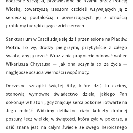
doczesne szczątki, przewiezione do Rzymu przez Policję
Włoską, towarzyszą rzeszom czcicieli wzywających ją z
serdeczną poufałością i powierzających jej z ufnością
problemy i udręki ciążące w ich sercach.
Sanktuarium w Cascii zdaje się dziś przeniesione na Plac św.
Piotra. To wy, drodzy pielgrzymi, przybyliście z całego
świata, aby ją uczcić. Wraz z nią pragniecie odnowić wobec
Wikariusza Chrystusa — jak ona uczyniła to za życia —
najgłębsze uczucia wierności i wspólnoty.
Doczesne szczątki świętej Rity, które dziś tu czcimy,
stanowią wymowne świadectwo dzieła, jakiego Pan
dokonuje w historii, gdy znajduje serca pokorne i otwarte na
Jego miłość. Widzimy delikatne ciało kobiety drobnej
postury, lecz wielkiej w świętości, która żyła w pokorze, a
dziś znana jest na całym świecie ze swego heroicznego