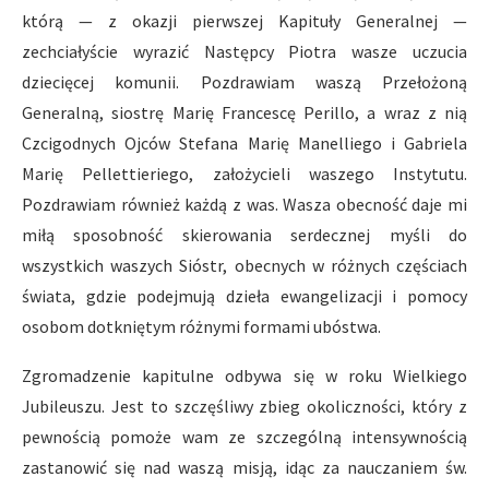
którą — z okazji pierwszej Kapituły Generalnej —
zechciałyście wyrazić Następcy Piotra wasze uczucia
dziecięcej komunii. Pozdrawiam waszą Przełożoną
Generalną, siostrę Marię Francescę Perillo, a wraz z nią
Czcigodnych Ojców Stefana Marię Manelliego i Gabriela
Marię Pellettieriego, założycieli waszego Instytutu.
Pozdrawiam również każdą z was. Wasza obecność daje mi
miłą sposobność skierowania serdecznej myśli do
wszystkich waszych Sióstr, obecnych w różnych częściach
świata, gdzie podejmują dzieła ewangelizacji i pomocy
osobom dotkniętym różnymi formami ubóstwa.
Zgromadzenie kapitulne odbywa się w roku Wielkiego
Jubileuszu. Jest to szczęśliwy zbieg okoliczności, który z
pewnością pomoże wam ze szczególną intensywnością
zastanowić się nad waszą misją, idąc za nauczaniem św.