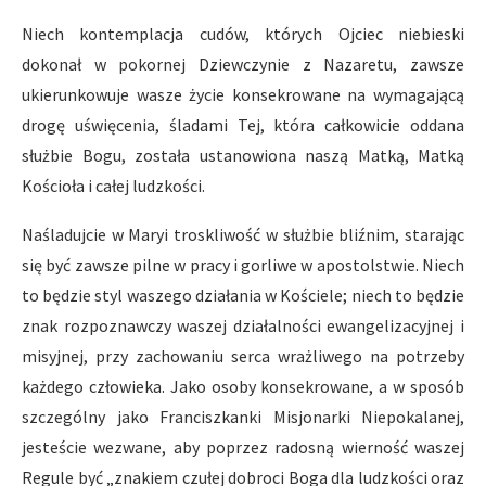
Niech kontemplacja cudów, których Ojciec niebieski
dokonał w pokornej Dziewczynie z Nazaretu, zawsze
ukierunkowuje wasze życie konsekrowane na wymagającą
drogę uświęcenia, śladami Tej, która całkowicie oddana
służbie Bogu, została ustanowiona naszą Matką, Matką
Kościoła i całej ludzkości.
Naśladujcie w Maryi troskliwość w służbie bliźnim, starając
się być zawsze pilne w pracy i gorliwe w apostolstwie. Niech
to będzie styl waszego działania w Kościele; niech to będzie
znak rozpoznawczy waszej działalności ewangelizacyjnej i
misyjnej, przy zachowaniu serca wrażliwego na potrzeby
każdego człowieka. Jako osoby konsekrowane, a w sposób
szczególny jako Franciszkanki Misjonarki Niepokalanej,
jesteście wezwane, aby poprzez radosną wierność waszej
Regule być „znakiem czułej dobroci Boga dla ludzkości oraz