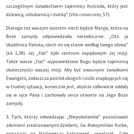
szczególnym świadectwem tajemnicy Kościoła, który jest
dziewicą, oblubienicą i matką” (
Vita consecrata
, 57).
Dlatego też waszym wzorem niech będzie Maryja, która na
Boże zamysły odpowiedziała niezwłocznie: „Oto ja
służebnica Pańska, niech mi się stanie według twego słowa”
(Łk 1,38). Jej „fiat” było centrum napędowym Jej misji.
Także wasze „fiat” wypowiedziane Bogu będzie tajemnicą
skuteczności waszej misji. Aby być owocnymi świadkami
Ewangelii, zwłaszcza pośród ubogich i osób znajdujących się
w trudnej sytuacji, konieczne jest, abyście całkowicie oddały
się w ręce Pana i zachowały serce otwarte na Jego Boże
zamysły.
3. Tych, którzy odwiedzając „Niepokalanów” pozostawali
zdumieni zrealizowanymi dziełami, św. Maksymilian Kolbe,
wskazując na Najświętszy Sakrament, wyjaśniał: „Cała