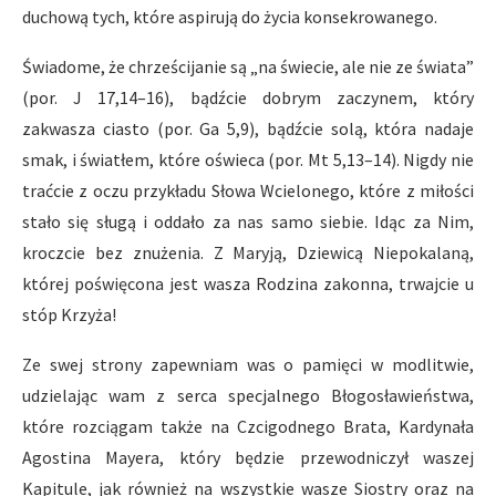
duchową tych, które aspirują do życia konsekrowanego.
Świadome, że chrześcijanie są „na świecie, ale nie ze świata”
(por. J 17,14–16), bądźcie dobrym zaczynem, który
zakwasza ciasto (por. Ga 5,9), bądźcie solą, która nadaje
smak, i światłem, które oświeca (por. Mt 5,13–14). Nigdy nie
traćcie z oczu przykładu Słowa Wcielonego, które z miłości
stało się sługą i oddało za nas samo siebie. Idąc za Nim,
kroczcie bez znużenia. Z Maryją, Dziewicą Niepokalaną,
której poświęcona jest wasza Rodzina zakonna, trwajcie u
stóp Krzyża!
Ze swej strony zapewniam was o pamięci w modlitwie,
udzielając wam z serca specjalnego Błogosławieństwa,
które rozciągam także na Czcigodnego Brata, Kardynała
Agostina Mayera, który będzie przewodniczył waszej
Kapitule, jak również na wszystkie wasze Siostry oraz na