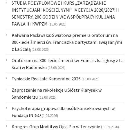
STUDIA PODYPLOMOWE I KURS „ZARZĄDZANIE
INSTYTUCJAMI KOŚCIELNYMI” IV EDYCJA 2026/2027: II
SEMESTRY, 200 GODZIN WE WSPÓŁPRACY KUL JANA
PAWŁA II i KWPZM
(15.06.2026)
Kalwaria Pacławska: Światowa premiera oratorium na
800-lecie śmierci św. Franciszka z artystami związanymi
z La Scalą
(13.08.2026)
Oratorium na 800-lecie śmierci św. Franciszka i głosy z La
Scali w Radomsku
(15.08.2026)
Tynieckie Recitale Kameralne 2026
(16.08.2026)
Zaproszenie na rekolekcje u Sióstr Klarysek w
Sandomierzu
(18.08.2026)
Psychoterapia grupowa dla osób konsekrowanych w
Fundacji INIGO
(1.09.2026)
Kongres Grup Modlitwy Ojca Pio w Tenczynie
(11.09.2026)