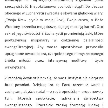
rzeczywistość Niepokalanowa pochodzi stąd”. Do Jezusa
obecnego w Eucharystii zwracał się słowami głębokiej wiary:
„Twoja Krew płynie w mojej krwi, Twoja dusza, o Boże
Wcielony, przenika moją duszę, daje jej moc i ją karmi”. Oto
sekret jego świętości. Z Eucharystii promieniują łaski, które
podtrzymują misjonarzy w codziennej działalności
ewangelizacyjnej. Aby wasze apostolstwo przynosiło
upragnione owoce dobra, czerpcie z tego niewyczerpanego
źródła miłości przez intensywną modlitwę i życie
wewnętrzne.
Z radością dowiedziałem się, że wasz Instytut nie cierpi na
brak powołań. Dziękuję za to Panu razem z wami i
zachęcam, abyście nadal — z roztropnością — proponowały
tym, których spotykacie, radykalizm świadectwa
ewangelicznego. Otaczajcie troską formację ludzką i