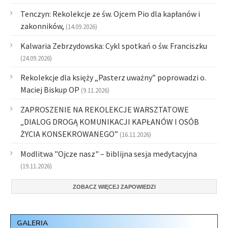
Tenczyn: Rekolekcje ze św. Ojcem Pio dla kapłanów i
zakonników,
(14.09.2026)
Kalwaria Zebrzydowska: Cykl spotkań o św. Franciszku
(24.09.2026)
Rekolekcje dla księży „Pasterz uważny” poprowadzi o.
Maciej Biskup OP
(9.11.2026)
ZAPROSZENIE NA REKOLEKCJE WARSZTATOWE
„DIALOG DROGĄ KOMUNIKACJI KAPŁANÓW I OSÓB
ŻYCIA KONSEKROWANEGO”
(16.11.2026)
Modlitwa "Ojcze nasz" – biblijna sesja medytacyjna
(19.11.2026)
ZOBACZ WIĘCEJ ZAPOWIEDZI
GALERIA