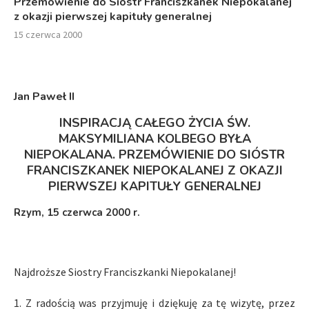
Przemówienie do Sióstr Franciszkanek Niepokalanej
z okazji pierwszej kapituły generalnej
15 czerwca 2000
Jan Paweł I
I
INSPIRACJĄ CAŁEGO ŻYCIA ŚW.
MAKSYMILIANA KOLBEGO BYŁA
NIEPOKALANA. PRZEMÓWIENIE DO SIÓSTR
FRANCISZKANEK NIEPOKALANEJ
Z OKAZJI
PIERWSZEJ KAPITUŁY GENERALNEJ
Rzym
, 15 czerwca 2000 r.
Najdroższe Siostry Franciszkanki Niepokalanej!
1. Z radością was przyjmuję i dziękuję za tę wizytę, przez