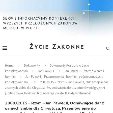
SERWIS INFORMACYJNY KONFERENCJI
WYŻSZYCH PRZEŁOŻONYCH ZAKONÓW
MĘSKICH W POLSCE
Home
Dokumenty
Dokumenty Kościoła o życiu
konsekrowanym
Jan Paweł II
Jan Paweł II - Przemówienia i
homilie
Jan Paweł II - Przemówienia i homilie - poświęcone życiu
konsekrowanemu
2000.09.15 – Rzym – Jan Paweł II, Odnawiajcie dar
z samych siebie dla Chrystusa. Przemówienie do uczestników pielgrzymki
jubileuszowej Rodziny Jezus–Maryja świętej Klaudyny Thévenet
2000.09.15 – Rzym – Jan Paweł II, Odnawiajcie dar z
samych siebie dla Chrystusa. Przemówienie do