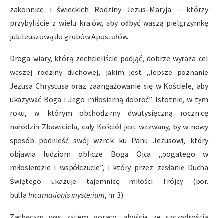
zakonnice i świeckich Rodziny Jezus–Maryja – którzy
przybyliście z wielu krajów, aby odbyć waszą pielgrzymkę
jubileuszową do grobów Apostołów.
Droga wiary, którą zechcieliście podjąć, dobrze wyraża cel
waszej rodziny duchowej, jakim jest „lepsze poznanie
Jezusa Chrystusa oraz zaangażowanie się w Kościele, aby
ukazywać Boga i Jego miłosierną dobroć”. Istotnie, w tym
roku, w którym obchodzimy dwutysięczną rocznicę
narodzin Zbawiciela, cały Kościół jest wezwany, by w nowy
sposób podnieść swój wzrok ku Panu Jezusowi, który
objawia ludziom oblicze Boga Ojca „bogatego w
miłosierdzie i współczucie”, i który przez zesłanie Ducha
Świętego ukazuje tajemnicę miłości Trójcy (por.
bulla
Incarnationis mysterium
, nr 3).
Zachęcam was zatem gorąco, abyście ze szczodrością