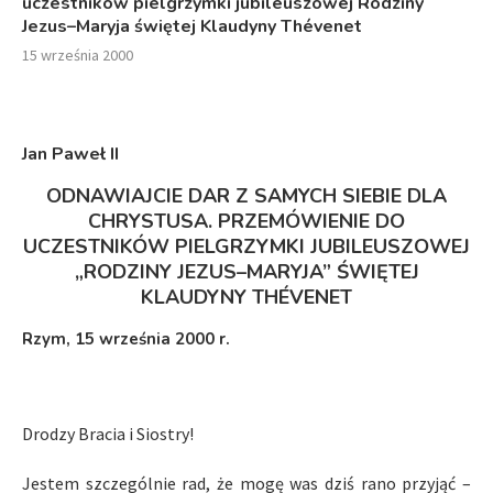
uczestników pielgrzymki jubileuszowej Rodziny
Jezus–Maryja świętej Klaudyny Thévenet
15 września 2000
Jan Paweł I
I
ODNAWIAJCIE DAR Z SAMYCH SIEBIE DLA
CHRYSTUSA. PRZEMÓWIENIE DO
UCZESTNIKÓW PIELGRZYMKI JUBILEUSZOWEJ
„
RODZINY JEZUS–MARYJA”
ŚWIĘTEJ
KLAUDYNY THÉVENET
Rzym
, 15 września 2000 r.
Drodzy Bracia i Siostry!
Jestem szczególnie rad, że mogę was dziś rano przyjąć –