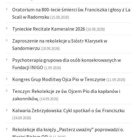
Oratorium na 800-lecie śmierci św. Franciszka i głosy z La
Scali w Radomsku
(15.08.2026)
Tynieckie Recitale Kameralne 2026
(16.08.2026)
Zaproszenie na rekolekcje u Sióstr Klarysek w
Sandomierzu
(18.08.2026)
Psychoterapia grupowa dla osób konsekrowanych w
Fundacji INIGO
(1.09.2026)
Kongres Grup Modlitwy Ojca Pio w Tenczynie
(11.09.2026)
Tenczyn: Rekolekcje ze św. Ojcem Pio dla kapłanów i
zakonników,
(14.09.2026)
Kalwaria Zebrzydowska: Cykl spotkań o św. Franciszku
(24.09.2026)
Rekolekcje dla księży „Pasterz uważny” poprowadzi o.
Maciej Biskup OP