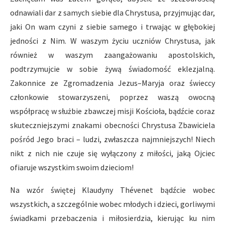
odnawiali dar z samych siebie dla Chrystusa, przyjmując dar,
jaki On wam czyni z siebie samego i trwając w głębokiej
jedności z Nim. W waszym życiu uczniów Chrystusa, jak
również w waszym zaangażowaniu apostolskich,
podtrzymujcie w sobie żywą świadomość eklezjalną.
Zakonnice ze Zgromadzenia Jezus–Maryja oraz świeccy
członkowie stowarzyszeni, poprzez waszą owocną
współpracę w służbie zbawczej misji Kościoła, bądźcie coraz
skuteczniejszymi znakami obecności Chrystusa Zbawiciela
pośród Jego braci – ludzi, zwłaszcza najmniejszych! Niech
nikt z nich nie czuje się wyłączony z miłości, jaką Ojciec
ofiaruje wszystkim swoim dzieciom!
Na wzór świętej Klaudyny Thévenet bądźcie wobec
wszystkich, a szczególnie wobec młodych i dzieci, gorliwymi
świadkami przebaczenia i miłosierdzia, kierując ku nim