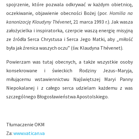
spojrzenie, które pozwala odkrywać w każdym obietnicę,
oczekiwanie, objawienie obecności Bożej (por.
Homilia na
kanonizację Klaudyny Thévenet
, 21 marca 1993 r.). Jak wasza
założycielka i inspiratorka, czerpcie waszą energię misyjną
ze źródła Serca Chrystusa i Serca Jego Matki, aby „miłość
była jak źrenica waszych oczu” (św. Klaudyna Thévenet).
Powierzam was tutaj obecnych, a także wszystkie osoby
konsekrowane i świeckich Rodziny Jezus–Maryja,
miłującemu wstawiennictwu Najświętszej Maryi Panny
Niepokalanej i z całego serca udzielam każdemu z was
szczególnego Błogosławieństwa Apostolskiego.
Tłumaczenie OKM
Za:
www.vatican.va