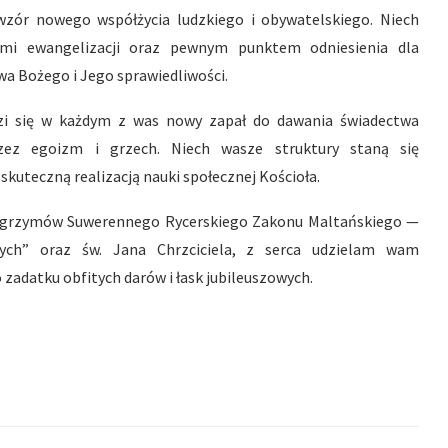
zór nowego współżycia ludzkiego i obywatelskiego. Niech
jami ewangelizacji oraz pewnym punktem odniesienia dla
wa Bożego i Jego sprawiedliwości.
odzi się w każdym z was nowy zapał do dawania świadectwa
zez egoizm i grzech. Niech wasze struktury staną się
skuteczną realizacją nauki społecznej Kościoła.
ielgrzymów Suwerennego Rycerskiego Zakonu Maltańskiego —
ionych” oraz św. Jana Chrzciciela, z serca udzielam wam
zadatku obfitych darów i łask jubileuszowych.