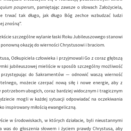
equium pauperum
, pamiętając zawsze o słowach Założyciela,
ie trwać tak długo, jak długo Bóg zechce wzbudzać ludzi
ej znośną”.
tekście szczególne wylanie łaski Roku Jubileuszowego stanowi
j ponowną okazję do wierności Chrystusowi i braciom.
tusa, Odkupiciela człowieka i przyjmowali Go z coraz głębszą
zymki jubileuszowej mieliście w sposób szczególny możliwość
 — przystępując do Sakramentów — odnowić waszą wierność
rtelnego, możecie czerpać nową siłę i nowe energie, aby z
potrzebom ubogich, coraz bardziej widocznym i tragicznym
ziecie mogli w każdej sytuacji odpowiadać na oczekiwania
ko inspirowany miłością ewangeliczną.
cie w środowiskach, w których działacie, byli nieustannymi
a was do głoszenia słowem i życiem prawdy Chrystusa, aby