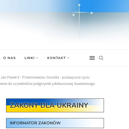
O NAS
LINKI
KONTAKT
Jan Paweł II - Przemówienia i homilie - poświęcone życiu
wienie do uczestników pielgrzymki jubileuszowej Suwerennego
ZAKONY DLA UKRAINY
INFORMATOR ZAKONÓW