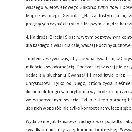
waszego wielowiekowego Zakonu:
tuitio fidei
i
obs
błogosławionego Gerarda: „Nasza Instytucja będz
pragnących czynić cierpienie lżejszym, a nędzę bardzi
4. Najdrożsi Bracia i Siostry, w tym pozytywnym kon
dla każdego z was i dla całej waszej Rodziny duchowe
Jubileusz wzywa was, abyście wpatrywali się w Chrys
miłością i świadomością. Podczas tej waszej pielgr
oddać się słuchaniu Ewangelii i modlitwie oraz
Chrystusowi. Tylko od Niego, źródła życia nieśmie
duchem dobrego Samarytanina wychodzić naprzeciw 
we współczesnym świecie. Tylko z Jego pomocą będ
ubogich w sposób nie tylko kompetentny, lecz głębo
Wydarzenie jubileuszowe zachęca was ponadto, abyś
świadkami autentycznej komunii braterskiej. Wzyw