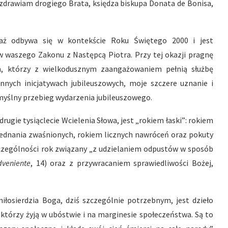
ozdrawiam drogiego Brata, księdza biskupa Donata de Bonisa,
aż odbywa się w kontekście Roku Świętego 2000 i jest
w waszego Zakonu z Następcą Piotra. Przy tej okazji pragnę
, którzy z wielkodusznym zaangażowaniem pełnią służbę
nych inicjatywach jubileuszowych, moje szczere uznanie i
omyślny przebieg wydarzenia jubileuszowego.
rugie tysiąclecie Wcielenia Słowa, jest „rokiem łaski”: rokiem
jednania zwaśnionych, rokiem licznych nawróceń oraz pokuty
czególności rok związany „z udzielaniem odpustów w sposób
dveniente
, 14) oraz z przywracaniem sprawiedliwości Bożej,
miłosierdzia Boga, dziś szczególnie potrzebnym, jest dzieło
 którzy żyją w ubóstwie i na marginesie społeczeństwa. Są to