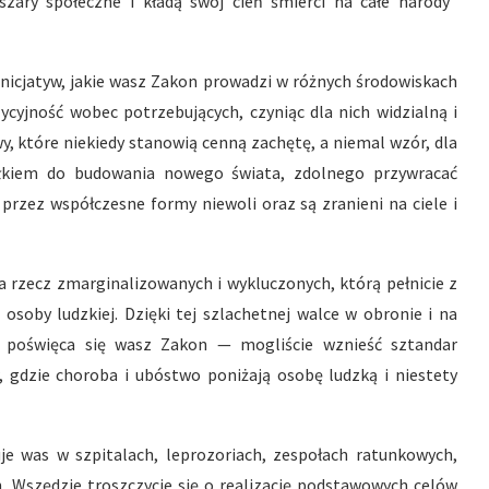
bszary społeczne i kładą swój cień śmierci na całe narody”
nicjatyw, jakie wasz Zakon prowadzi w różnych środowiskach
ycyjność wobec potrzebujących, czyniąc dla nich widzialną i
wy, które niekiedy stanowią cenną zachętę, a niemal wzór, dla
iłkiem do budowania nowego świata, zdolnego przywracać
 przez współczesne formy niewoli oraz są zranieni na ciele i
na rzecz zmarginalizowanych i wykluczonych, którą pełnicie z
osoby ludzkiej. Dzięki tej szlachetnej walce w obronie i na
w poświęca się wasz Zakon — mogliście wznieść sztandar
, gdzie choroba i ubóstwo poniżają osobę ludzką i niestety
je was w szpitalach, leprozoriach, zespołach ratunkowych,
. Wszędzie troszczycie się o realizację podstawowych celów