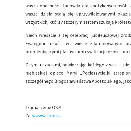
wasza obecność stanowiła dla spotykanych osób w
wasze dzieła stają się uprzywilejowanymi okaz
wszystkich, którzy szczerym sercem szukają Królest
Niech wreszcie z tej celebracji jubileuszowej zr
Ewangelii miłości w świecie zdominowanym pr
promieniującymi placówkami cywilizacji miłości oraz 
Z tymi uczuciami, powierzając każdego z was — p
niebieskiej opiece Maryi „Pocieszycielki strap
szczególnego Błogosławieństwa Apostolskiego, jako 
Tłumaczenie OKM
Za:
www.vatican.va