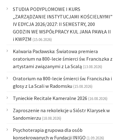
STUDIA PODYPLOMOWE I KURS
„ZARZĄDZANIE INSTYTUCJAMI KOŚCIELNYMI”
IV EDYCJA 2026/2027: II SEMESTRY, 200
GODZIN WE WSPÓŁPRACY KUL JANA PAWŁA II
i KWPZM
(15.06.2026)
Kalwaria Pacławska: Światowa premiera
oratorium na 800-lecie śmierci św. Franciszka z
artystami związanymi z La Scalą
(13.08.2026)
Oratorium na 800-lecie śmierci św. Franciszka i
głosy z La Scali w Radomsku
(15.08.2026)
Tynieckie Recitale Kameralne 2026
(16.08.2026)
Zaproszenie na rekolekcje u Sióstr Klarysek w
Sandomierzu
(18.08.2026)
Psychoterapia grupowa dla osób
konsekrowanych w Fundacji INIGO
(1.09.2026)