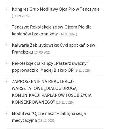
Kongres Grup Modlitwy Ojca Pio w Tenczynie
(11.09.2026)
Tenczyn: Rekolekcje ze św. Ojcem Pio dla
kapłanów i zakonników,
(14.09.2026)
Kalwaria Zebrzydowska: Cykl spotkań o św.
Franciszku
(24.09.2026)
Rekolekcje dla księży „Pasterz uważny”
poprowadzi o. Maciej Biskup OP
(9.11.2026)
ZAPROSZENIE NA REKOLEKCJE
WARSZTATOWE „DIALOG DROGĄ
KOMUNIKACJI KAPŁANÓW I OSÓB ŻYCIA
KONSEKROWANEGO”
(16.11.2026)
Modlitwa "Ojcze nasz" – biblijna sesja
medytacyjna
(19.11.2026)