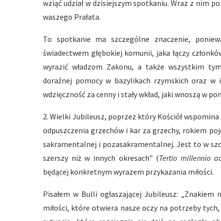
wziąć udział w dzisiejszym spotkaniu. Wraz z nim p
waszego Prałata.
To spotkanie ma szczególne znaczenie, poniew
świadectwem głębokiej komunii, jaka łączy członkó
wyrazić władzom Zakonu, a także wszystkim tym
doraźnej pomocy w bazylikach rzymskich oraz w in
wdzięczność za cenny i stały wkład, jaki wnoszą w p
2. Wielki Jubileusz, poprzez który Kościół wspomina d
odpuszczenia grzechów i kar za grzechy, rokiem po
sakramentalnej i pozasakramentalnej. Jest to w sz
szerszy niż w innych okresach” (
Tertio millennio a
będącej konkretnym wyrazem przykazania miłości.
Pisałem w Bulli ogłaszającej Jubileusz: „Znakiem 
miłości, które otwiera nasze oczy na potrzeby tych,