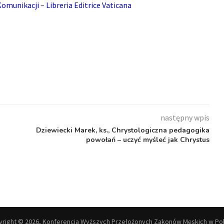
omunikacji – Libreria Editrice Vaticana
następny wpis
Dziewiecki Marek, ks., Chrystologiczna pedagogika
powołań – uczyć myśleć jak Chrystus
right © 2026, Konferencja Wyższych Przełożonych Zakonów Męskich w Po