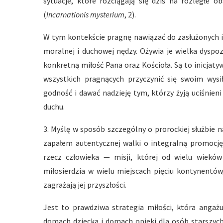
sytuacje, które rozciągają się dziś na rozległe o
(
Incarnationis mysterium
, 2).
W tym kontekście pragnę nawiązać do zasłużonych i
moralnej i duchowej nędzy. Ożywia je wielka dyspoz
konkretną miłość Pana oraz Kościoła. Są to inicjaty
wszystkich pragnących przyczynić się swoim wys
godność i dawać nadzieję tym, którzy żyją uciśnieni
duchu.
3. Myślę w sposób szczególny o prorockiej służbie 
zapałem autentycznej walki o integralną promocję 
rzecz człowieka — misji, której od wielu wiekó
miłosierdzia w wielu miejscach pięciu kontynentów
zagrażają jej przyszłości.
Jest to prawdziwa strategia miłości, która angażu
domach dziecka i domach opieki dla osób starszych