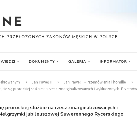
YCH PRZEŁOŻONYCH ZAKONÓW MĘSKICH W POLSCE
WIEDZI
DOKUMENTY
GALERIA
INFORMATOR
nsekrowanym
Jan Paweł II
Jan Paweł II - Przemówienia i homilie
ajcie się prorockiej służbie na rzecz zmarginalizowanych i wykluczonych. Przemó
ię prorockiej służbie na rzecz zmarginalizowanych i
pielgrzymki jubileuszowej Suwerennego Rycerskiego