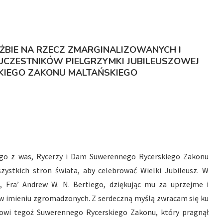
UŻBIE NA RZECZ ZMARGINALIZOWANYCH I
UCZESTNIKÓW PIELGRZYMKI JUBILEUSZOWEJ
KIEGO ZAKONU MALTAŃSKIEGO
ego z was, Rycerzy i Dam Suwerennego Rycerskiego Zakonu
zystkich stron świata, aby celebrować Wielki Jubileusz. W
 Fra’ Andrew W. N. Bertiego, dziękując mu za uprzejme i
ć w imieniu zgromadzonych. Z serdeczną myślą zwracam się ku
owi tegoż Suwerennego Rycerskiego Zakonu, który pragnął