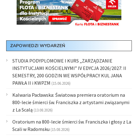
ZAPOWIEDZI WYDARZEŃ
STUDIA PODYPLOMOWE I KURS „ZARZĄDZANIE
INSTYTUCJAMI KOŚCIELNYMI” IV EDYCJA 2026/2027: II
SEMESTRY, 200 GODZIN WE WSPÓŁPRACY KUL JANA
PAWŁA II i KWPZM
(15.06.2026)
Kalwaria Pacławska: Światowa premiera oratorium na
800-lecie śmierci św. Franciszka z artystami związanymi
z La Scalą
(13.08.2026)
Oratorium na 800-lecie śmierci św. Franciszka i głosy z La
Scali w Radomsku
(15.08.2026)