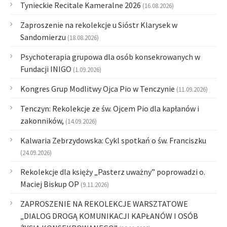
Tynieckie Recitale Kameralne 2026
(16.08.2026)
Zaproszenie na rekolekcje u Sióstr Klarysek w
Sandomierzu
(18.08.2026)
Psychoterapia grupowa dla osób konsekrowanych w
Fundacji INIGO
(1.09.2026)
Kongres Grup Modlitwy Ojca Pio w Tenczynie
(11.09.2026)
Tenczyn: Rekolekcje ze św. Ojcem Pio dla kapłanów i
zakonników,
(14.09.2026)
Kalwaria Zebrzydowska: Cykl spotkań o św. Franciszku
(24.09.2026)
Rekolekcje dla księży „Pasterz uważny” poprowadzi o.
Maciej Biskup OP
(9.11.2026)
ZAPROSZENIE NA REKOLEKCJE WARSZTATOWE
„DIALOG DROGĄ KOMUNIKACJI KAPŁANÓW I OSÓB