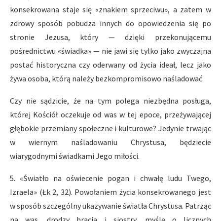
konsekrowana staje się «znakiem sprzeciwu», a zatem w
zdrowy sposób pobudza innych do opowiedzenia się po
stronie Jezusa, który — dzięki przekonującemu
pośrednictwu «świadka» — nie jawi się tylko jako zwyczajna
postać historyczna czy oderwany od życia ideał, lecz jako
żywa osoba, którą należy bezkompromisowo naśladować.
Czy nie sądzicie, że na tym polega niezbędna posługa,
której Kościół oczekuje od was w tej epoce, przeżywającej
głębokie przemiany społeczne i kulturowe? Jedynie trwając
w wiernym naśladowaniu Chrystusa, będziecie
wiarygodnymi świadkami Jego miłości.
5. «Światło na oświecenie pogan i chwałę ludu Twego,
Izraela» (Łk 2, 32). Powołaniem życia konsekrowanego jest
w sposób szczególny ukazywanie światła Chrystusa. Patrząc
na was, drodzy bracia i siostry, myślę o licznych