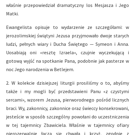
właśnie przepowiedział dramatyczny los Mesjasza i Jego
Matki.
Ewangelista opisuje to wydarzenie ze szczegółami: w
jerozolimskiej świątyni Jezusa przyjmowało dwoje starych
ludzi, pełnych wiary i Ducha Świętego — Symeon i Anna.
Uosabiają oni «resztę Izraela», czujnie wyczekującą i
gotową wyjść na spotkanie Pana, podobnie jak pasterze w
noc Jego narodzenia w Betlejem.
2. W kolekcie dzisiejszej liturgii prosiliśmy o to, abyśmy
także i my mogli być przedstawieni Panu «z czystymi
sercami», wzorem Jezusa, pierworodnego pośród licznych
braci. Wy, zakonnicy, zakonnice oraz świeccy konsekrowani,
jesteście w sposób szczególny powołani do uczestniczenia
w tej tajemnicy Zbawiciela. Właśnie w tajemnicy ofiary
nierozerwalnie łączą się chwała i krzyż, zgodnie z