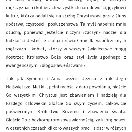
mężczyznach i kobietach wszystkich narodowości, języków i
kultur, którzy oddali się na służbę Chrystusowi przez śluby
ubóstwa, czystości i posłuszeństwa. Ta myśl napełnia mnie
otuchą, ponieważ jesteście niczym «zaczyn» nadziei dla
ludzkości. Jesteście «solą» i «światłem» dla współczesnych
mężczyzn i kobiet, którzy w waszym świadectwie mogą
dostrzec Królestwo Boże oraz styl życia zgodnego z
ewangelicznymi «błogosławieństwami».
Tak jak Symeon i Anna weźcie Jezusa z rąk Jego
Najświętszej Matki i, pełni radości z daru powołania, nieście
Go wszystkim. Chrystus jest zbawieniem i nadzieją dla
każdego człowieka! Głoście Go swym życiem, całkowicie
poświęconym Królestwu Bożemu i zbawieniu świata.
Głoście Go z bezkompromisową wiernością, za którą nawet
w ostatnich czasach kilkoro waszych braci i sióstr w różnych