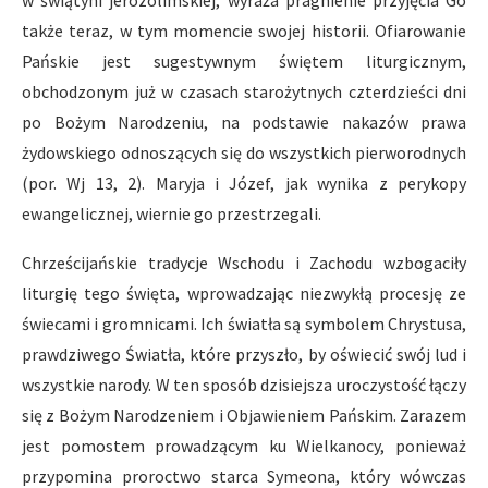
w świątyni jerozolimskiej, wyraża pragnienie przyjęcia Go
także teraz, w tym momencie swojej historii. Ofiarowanie
Pańskie jest sugestywnym świętem liturgicznym,
obchodzonym już w czasach starożytnych czterdzieści dni
po Bożym Narodzeniu, na podstawie nakazów prawa
żydowskiego odnoszących się do wszystkich pierworodnych
(por. Wj 13, 2). Maryja i Józef, jak wynika z perykopy
ewangelicznej, wiernie go przestrzegali.
Chrześcijańskie tradycje Wschodu i Zachodu wzbogaciły
liturgię tego święta, wprowadzając niezwykłą procesję ze
świecami i gromnicami. Ich światła są symbolem Chrystusa,
prawdziwego Światła, które przyszło, by oświecić swój lud i
wszystkie narody. W ten sposób dzisiejsza uroczystość łączy
się z Bożym Narodzeniem i Objawieniem Pańskim. Zarazem
jest pomostem prowadzącym ku Wielkanocy, ponieważ
przypomina proroctwo starca Symeona, który wówczas