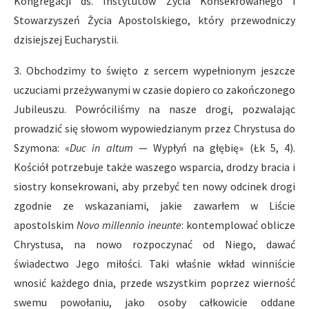
Kongregacji ds. Instytutów Życia Konsekrowanego i
Stowarzyszeń Życia Apostolskiego, który przewodniczy
dzisiejszej Eucharystii.
3. Obchodzimy to święto z sercem wypełnionym jeszcze
uczuciami przeżywanymi w czasie dopiero co zakończonego
Jubileuszu. Powróciliśmy na nasze drogi, pozwalając
prowadzić się słowom wypowiedzianym przez Chrystusa do
Szymona: «
Duc in altum
— Wypłyń na głębię» (Łk 5, 4).
Kościół potrzebuje także waszego wsparcia, drodzy bracia i
siostry konsekrowani, aby przebyć ten nowy odcinek drogi
zgodnie ze wskazaniami, jakie zawarłem w Liście
apostolskim
Novo millennio ineunte
: kontemplować oblicze
Chrystusa, na nowo rozpoczynać od Niego, dawać
świadectwo Jego miłości. Taki właśnie wkład winniście
wnosić każdego dnia, przede wszystkim poprzez wierność
swemu powołaniu, jako osoby całkowicie oddane