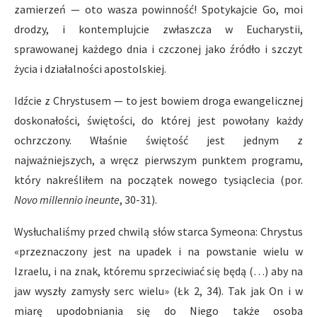
zamierzeń — oto wasza powinność! Spotykajcie Go, moi
drodzy, i kontemplujcie zwłaszcza w Eucharystii,
sprawowanej każdego dnia i czczonej jako źródło i szczyt
życia i działalności apostolskiej.
Idźcie z Chrystusem — to jest bowiem droga ewangelicznej
doskonałości, świętości, do której jest powołany każdy
ochrzczony. Właśnie świętość jest jednym z
najważniejszych, a wręcz pierwszym punktem programu,
który nakreśliłem na początek nowego tysiąclecia (por.
Novo millennio ineunte
, 30-31).
Wysłuchaliśmy przed chwilą słów starca Symeona: Chrystus
«przeznaczony jest na upadek i na powstanie wielu w
Izraelu, i na znak, któremu sprzeciwiać się będą (…) aby na
jaw wyszły zamysły serc wielu» (Łk 2, 34). Tak jak On i w
miarę upodobniania się do Niego także osoba