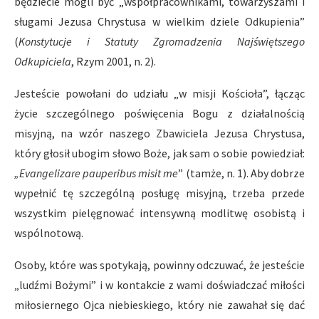
będziecie mogli być „współpracownikami, towarzyszami i
sługami Jezusa Chrystusa w wielkim dziele Odkupienia”
(
Konstytucje i Statuty Zgromadzenia Najświętszego
Odkupiciela
, Rzym 2001, n. 2).
Jesteście powołani do udziału „w misji Kościoła”, łącząc
życie szczególnego poświęcenia Bogu z działalnością
misyjną, na wzór naszego Zbawiciela Jezusa Chrystusa,
który głosił ubogim słowo Boże, jak sam o sobie powiedział:
„Evangelizare pauperibus misit me
” (tamże, n. 1). Aby dobrze
wypełnić tę szczególną posługę misyjną, trzeba przede
wszystkim pielęgnować intensywną modlitwę osobistą i
wspólnotową.
Osoby, które was spotykają, powinny odczuwać, że jesteście
„ludźmi Bożymi” i w kontakcie z wami doświadczać miłości
miłosiernego Ojca niebieskiego, który nie zawahał się dać