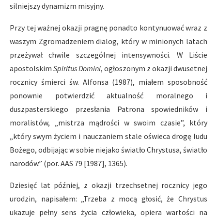
silniejszy dynamizm misyjny.
Przy tej ważnej okazji pragnę ponadto kontynuować wraz z
waszym Zgromadzeniem dialog, który w minionych latach
przeżywał chwile szczególnej intensywności. W Liście
apostolskim
Spiritus Domini
, ogłoszonym z okazji dwusetnej
rocznicy śmierci św. Alfonsa (1987), miałem sposobność
ponownie potwierdzić aktualność moralnego i
duszpasterskiego przesłania Patrona spowiedników i
moralistów, „mistrza mądrości w swoim czasie”, który
„który swym życiem i nauczaniem stale oświeca drogę ludu
Bożego, odbijając w sobie niejako światło Chrystusa, światło
narodów.” (por. AAS 79 [1987], 1365).
Dziesięć lat później, z okazji trzechsetnej rocznicy jego
urodzin, napisałem: „Trzeba z mocą głosić, że Chrystus
ukazuje pełny sens życia człowieka, opiera wartości na