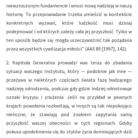
niewzruszonym fundamencie i wnosi nową nadzieję w naszą
historię. To przepowiadanie trzeba umieścić w kontekście
konkretnych wyzwań, które ludzkość musi dzisiaj
podejmować i od których zależy cała jej przyszłość. Tylko w
ten sposób będzie się mogła urzeczywistnić tak pożądana
przez wszystkich cywilizacja miłości.” (AAS 89 [1997], 142).
2. Kapituła Generalna prowadzi was teraz do zbadania
sytuacji waszego Instytutu, który — podobnie jak inne —
przeżywa w niektórych częściach świata fazę budzącego
nadzieję odrodzenia, podczas gdy gdzie indziej odnotowuje
oznaki kryzysu i znużenia. Jeśli na przykład w pewnych
krajach powołania rozkwitają, w innych są tak niepokojąco
nieliczne, że stawiają pod znakiem zapytania samą
przyszłość waszej obecności w tych regionach. Gdyby
pokusa upodobnienia się do stylów życia dominujących dziś