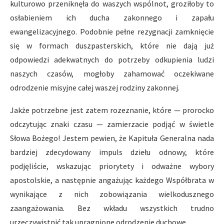
kulturowo przeniknęła do waszych wspólnot, groziłoby to
osłabieniem ich ducha zakonnego i zapału
ewangelizacyjnego. Podobnie pełne rezygnacji zamknięcie
się w formach duszpasterskich, które nie dają już
odpowiedzi adekwatnych do potrzeby odkupienia ludzi
naszych czasów, mogłoby zahamować oczekiwane
odrodzenie misyjne całej waszej rodziny zakonnej.
Jakże potrzebne jest zatem rozeznanie, które — prorocko
odczytując znaki czasu — zamierzacie podjąć w świetle
Słowa Bożego! Jestem pewien, że Kapituła Generalna nada
bardziej zdecydowany impuls dziełu odnowy, które
podjęliście, wskazując priorytety i odważne wybory
apostolskie, a następnie angażując każdego Współbrata w
wynikające z nich zobowiązania wielkodusznego
zaangażowania. Bez wkładu wszystkich trudno
urzeczywistnić tak upragnione odrodzenie duchowe.