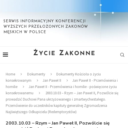
SERWIS INFORMACYJNY KONFERENCJI
WYŻSZYCH PRZEŁOŻONYCH ZAKONÓW
MĘSKICH W POLSCE
Home
Dokumenty
Dokumenty Kościoła o życiu
konsekrowanym
Jan Paweł II
Jan Paweł II - Przemówienia i
homilie
Jan Paweł II - Przemówienia i homilie - poświęcone życiu
konsekrowanemu
2003.10.03 – Rzym – Jan Paweł II, Pozwólcie się
prowadzić Duchowi Pana ukrzyżowanego i zmartwychwstałego.
Przemówienie do uczestników kapituły generalnej Zgromadzenia
Najświętszego Odkupiciela (Redemptorystów)
2003.10.03 – Rzym – Jan Paweł II, Pozwólcie się