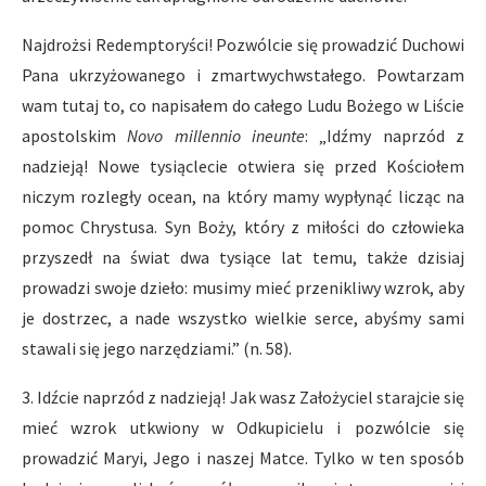
Najdrożsi Redemptoryści! Pozwólcie się prowadzić Duchowi
Pana ukrzyżowanego i zmartwychwstałego. Powtarzam
wam tutaj to, co napisałem do całego Ludu Bożego w Liście
apostolskim
Novo millennio ineunte
: „Idźmy naprzód z
nadzieją! Nowe tysiąclecie otwiera się przed Kościołem
niczym rozległy ocean, na który mamy wypłynąć licząc na
pomoc Chrystusa. Syn Boży, który z miłości do człowieka
przyszedł na świat dwa tysiące lat temu, także dzisiaj
prowadzi swoje dzieło: musimy mieć przenikliwy wzrok, aby
je dostrzec, a nade wszystko wielkie serce, abyśmy sami
stawali się jego narzędziami.” (n. 58).
3. Idźcie naprzód z nadzieją! Jak wasz Założyciel starajcie się
mieć wzrok utkwiony w Odkupicielu i pozwólcie się
prowadzić Maryi, Jego i naszej Matce. Tylko w ten sposób