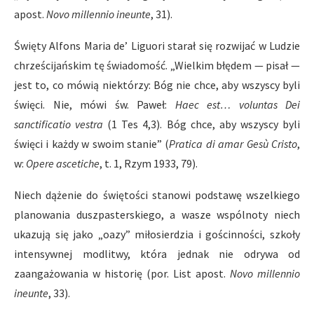
apost.
Novo millennio ineunte
, 31).
Święty Alfons Maria de’ Liguori starał się rozwijać w Ludzie
chrześcijańskim tę świadomość. „Wielkim błędem — pisał —
jest to, co mówią niektórzy: Bóg nie chce, aby wszyscy byli
święci. Nie, mówi św. Paweł:
Haec est… voluntas Dei
sanctificatio vestra
(1 Tes 4,3). Bóg chce, aby wszyscy byli
święci i każdy w swoim stanie” (
Pratica di amar Gesù Cristo
,
w:
Opere ascetiche
, t. 1, Rzym 1933, 79).
Niech dążenie do świętości stanowi podstawę wszelkiego
planowania duszpasterskiego, a wasze wspólnoty niech
ukazują się jako „oazy” miłosierdzia i gościnności, szkoły
intensywnej modlitwy, która jednak nie odrywa od
zaangażowania w historię (por. List apost.
Novo millennio
ineunte
, 33).