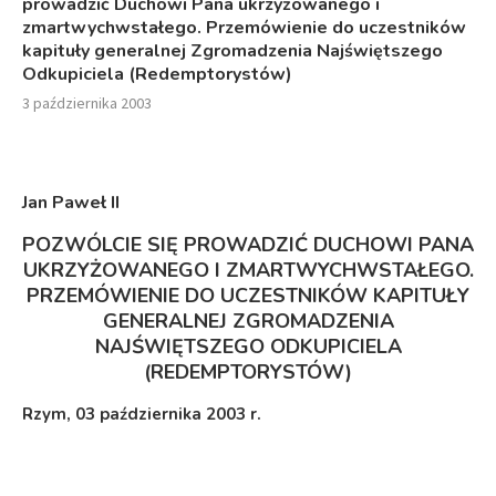
prowadzić Duchowi Pana ukrzyżowanego i
zmartwychwstałego. Przemówienie do uczestników
kapituły generalnej Zgromadzenia Najświętszego
Odkupiciela (Redemptorystów)
3 października 2003
Jan Paweł I
I
POZWÓLCIE SIĘ PROWADZIĆ DUCHOWI PANA
UKRZYŻOWANEGO I ZMARTWYCHWSTAŁEGO.
PRZEMÓWIENIE DO UCZESTNIKÓW KAPITUŁY
GENERALNEJ ZGROMADZENIA
NAJŚWIĘTSZEGO ODKUPICIELA
(REDEMPTORYSTÓW)
Rzym,
03 października 2003 r.