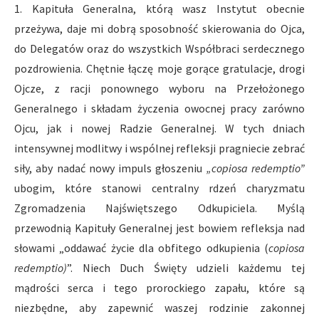
1. Kapituła Generalna, którą wasz Instytut obecnie
przeżywa, daje mi dobrą sposobność skierowania do Ojca,
do Delegatów oraz do wszystkich Współbraci serdecznego
pozdrowienia. Chętnie łączę moje gorące gratulacje, drogi
Ojcze, z racji ponownego wyboru na Przełożonego
Generalnego i składam życzenia owocnej pracy zarówno
Ojcu, jak i nowej Radzie Generalnej. W tych dniach
intensywnej modlitwy i wspólnej refleksji pragniecie zebrać
siły, aby nadać nowy impuls głoszeniu
„copiosa redemptio”
ubogim, które stanowi centralny rdzeń charyzmatu
Zgromadzenia Najświętszego Odkupiciela. Myślą
przewodnią Kapituły Generalnej jest bowiem refleksja nad
słowami „oddawać życie dla obfitego odkupienia (
copiosa
redemptio)
”. Niech Duch Święty udzieli każdemu tej
mądrości serca i tego prorockiego zapału, które są
niezbędne, aby zapewnić waszej rodzinie zakonnej