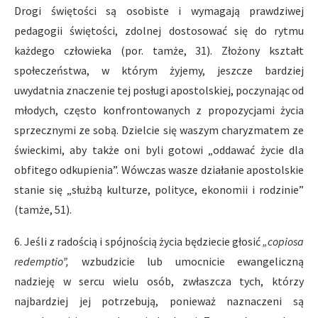
Drogi świętości są osobiste i wymagają prawdziwej
pedagogii świętości, zdolnej dostosować się do rytmu
każdego człowieka (por. tamże, 31). Złożony kształt
społeczeństwa, w którym żyjemy, jeszcze bardziej
uwydatnia znaczenie tej posługi apostolskiej, poczynając od
młodych, często konfrontowanych z propozycjami życia
sprzecznymi ze sobą. Dzielcie się waszym charyzmatem ze
świeckimi, aby także oni byli gotowi „oddawać życie dla
obfitego odkupienia”. Wówczas wasze działanie apostolskie
stanie się „służbą kulturze, polityce, ekonomii i rodzinie”
(tamże, 51).
6. Jeśli z radością i spójnością życia będziecie głosić
„copiosa
redemptio”,
wzbudzicie lub umocnicie ewangeliczną
nadzieję w sercu wielu osób, zwłaszcza tych, którzy
najbardziej jej potrzebują, ponieważ naznaczeni są