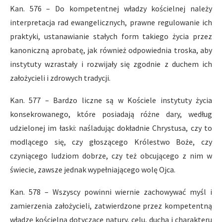
Kan. 576 – Do kompetentnej władzy kościelnej należy
interpretacja rad ewangelicznych, prawne regulowanie ich
praktyki, ustanawianie stałych form takiego życia przez
kanoniczną aprobatę, jak również odpowiednia troska, aby
instytuty wzrastały i rozwijały się zgodnie z duchem ich
założycieli i zdrowych tradycji.
Kan. 577 – Bardzo liczne są w Kościele instytuty życia
konsekrowanego, które posiadają różne dary, według
udzielonej im łaski: naśladując dokładnie Chrystusa, czy to
modlącego się, czy głoszącego Królestwo Boże, czy
czyniącego ludziom dobrze, czy też obcującego z nim w
świecie, zawsze jednak wypełniającego wolę Ojca.
Kan. 578 – Wszyscy powinni wiernie zachowywać myśl i
zamierzenia założycieli, zatwierdzone przez kompetentną
władzę kościelną dotyczące natury, celu, ducha i charakteru