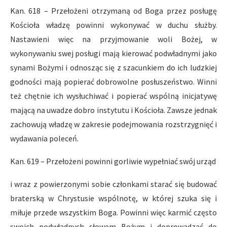
Kan. 618 – Przełożeni otrzymaną od Boga przez posługę
Kościoła władzę powinni wykonywać w duchu służby.
Nastawieni więc na przyjmowanie woli Bożej, w
wykonywaniu swej posługi mają kierować podwładnymi jako
synami Bożymi i odnosząc się z szacunkiem do ich ludzkiej
godności mają popierać dobrowolne posłuszeństwo. Winni
też chętnie ich wysłuchiwać i popierać wspólną inicjatywę
mającą na uwadze dobro instytutu i Kościoła. Zawsze jednak
zachowują władzę w zakresie podejmowania rozstrzygnięć i
wydawania poleceń.
Kan. 619 – Przełożeni powinni gorliwie wypełniać swój urząd
i wraz z powierzonymi sobie członkami starać się budować
braterską w Chrystusie wspólnotę, w której szuka się i
miłuje przede wszystkim Boga. Powinni więc karmić często
swoich podwładnych słowem Bożym i doprowadzać do