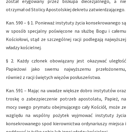
został erygowany przez biskupa diecezjalnego, a nie
otrzymał od Stolicy Apostolskiej dekretu zatwierdzającego.
Kan. 590 – § 1. Ponieważ instytuty życia konsekrowanego są
w sposób specjalny poświęcone na służbę Bogu i całemu
Kościołowi, stąd ze szczególnej racji podlegają najwyższej
władzy kościelnej.
§ 2. Każdy członek obowiązany jest okazywać uległość
Papieżowi jako swemu najwyższemu przełożonemu,
również z racji świętych więzów posłuszeństwa.
Kan. 591 – Mając na uwadze większe dobro instytutów oraz
troskę o zabezpieczenie potrzeb apostolatu, Papież, na
mocy swego prymatu obejmującego cały Kościół, może ze
względu na wspólny pożytek wyjmować instytuty życia
konsekrowanego spod kierownictwa ordynariuszy miejsca i
poddawać je tylko sobie lub innej władzy kościelnej.