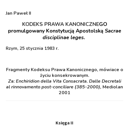
Jan Paweł II
KODEKS PRAWA KANONICZNE
GO
promulgowany
Konstytucją Apostolską
Sacrae
disciplinae leges
.
Rzym, 25 stycznia 1983 r.
Fragmenty Kodeksu Prawa Kanonicznego, mówiace o
życiu konsekrowanym.
Z
a:
Enchiridion della Vita Consacrata.
Dalle Decretali
al rinnovamento post-conciliare (385-2000),
Mediolan
2001
Księga II