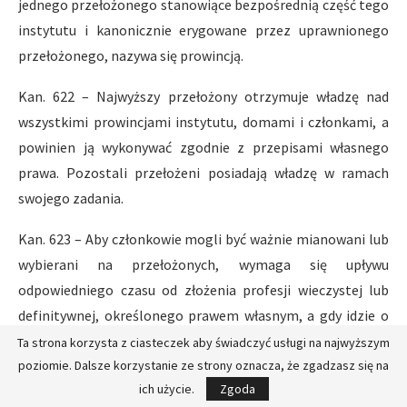
jednego przełożonego stanowiące bezpośrednią część tego
instytutu i kanonicznie erygowane przez uprawnionego
przełożonego, nazywa się prowincją.
Kan. 622 – Najwyższy przełożony otrzymuje władzę nad
wszystkimi prowincjami instytutu, domami i członkami, a
powinien ją wykonywać zgodnie z przepisami własnego
prawa. Pozostali przełożeni posiadają władzę w ramach
swojego zadania.
Kan. 623 – Aby członkowie mogli być ważnie mianowani lub
wybierani na przełożonych, wymaga się upływu
odpowiedniego czasu od złożenia profesji wieczystej lub
definitywnej, określonego prawem własnym, a gdy idzie o
wyższych przełożonych, .w konstytucjach.
Ta strona korzysta z ciasteczek aby świadczyć usługi na najwyższym
poziomie. Dalsze korzystanie ze strony oznacza, że zgadzasz się na
Kan. 624 – § 1. Przełożeni winni być ustanawiani na
ich użycie.
Zgoda