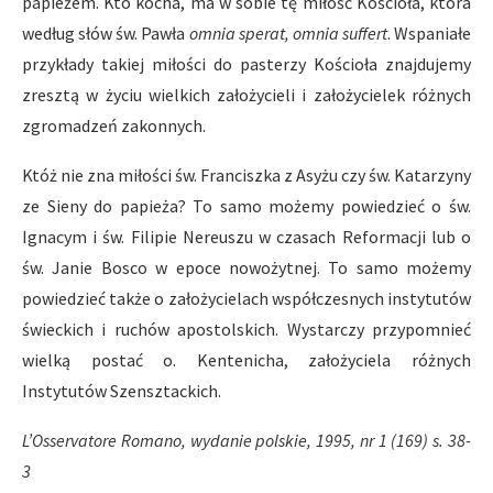
papieżem. Kto kocha, ma w sobie tę miłość Kościoła, która
według słów św. Pawła
omnia sperat, omnia suffert
. Wspaniałe
przykłady takiej miłości do pasterzy Kościoła znajdujemy
zresztą w życiu wielkich założycieli i założycielek różnych
zgromadzeń zakonnych.
Któż nie zna miłości św. Franciszka z Asyżu czy św. Katarzyny
ze Sieny do papieża? To samo możemy powiedzieć o św.
Ignacym i św. Filipie Nereuszu w czasach Reformacji lub o
św. Janie Bosco w epoce nowożytnej. To samo możemy
powiedzieć także o założycielach współczesnych instytutów
świeckich i ruchów apostolskich. Wystarczy przypomnieć
wielką postać o. Kentenicha, założyciela różnych
Instytutów Szensztackich.
L’Osservatore Romano, wydanie polskie, 1995, nr 1 (169) s. 38-
3