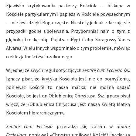
Zjawisko krytykowania pasterzy Kościoła — biskupa w
Kościele partykularnym i papieża w Kościele powszechnym
— nie jest dzięki Bogu częste. Niestety jednak zdarzają się
przypadki godne ubolewania. Przypomniał nam o tym z
głęboką troską abp Pujats z Rygi i abp Saragossy Yanes
Alvarez. Wielu innych wspominało o tym problemie, mówiąc
o eklezjalności życia zakonnego.
W jednej ze swych reguł dotyczących
sentire cum Ecclesia
św.
Ignacy pisał, że krytyka Kościoła jest nie do pomyślenia,
ponieważ Kościół to nasza matka; nie można sądzić
Kościoła, bo jest on Oblubienicą Chrystusa. Św. Ignacy pisał
wręcz, że «Oblubienica Chrystusa jest naszą świętą Matką
Kościołem hierarchicznym».
Sentire cum Ecclesia
przeradza się zatem w
amare
Ecclesiam
, ponieważ «Chrystus umiłował Kościół i wydał za