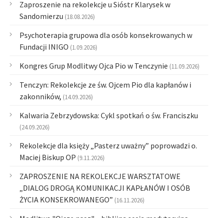
Zaproszenie na rekolekcje u Sióstr Klarysek w
Sandomierzu
(18.08.2026)
Psychoterapia grupowa dla osób konsekrowanych w
Fundacji INIGO
(1.09.2026)
Kongres Grup Modlitwy Ojca Pio w Tenczynie
(11.09.2026)
Tenczyn: Rekolekcje ze św. Ojcem Pio dla kapłanów i
zakonników,
(14.09.2026)
Kalwaria Zebrzydowska: Cykl spotkań o św. Franciszku
(24.09.2026)
Rekolekcje dla księży „Pasterz uważny” poprowadzi o.
Maciej Biskup OP
(9.11.2026)
ZAPROSZENIE NA REKOLEKCJE WARSZTATOWE
„DIALOG DROGĄ KOMUNIKACJI KAPŁANÓW I OSÓB
ŻYCIA KONSEKROWANEGO”
(16.11.2026)