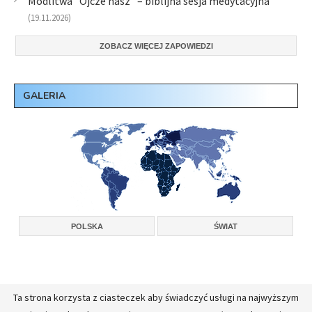
Modlitwa "Ojcze nasz" – biblijna sesja medytacyjna
(19.11.2026)
ZOBACZ WIĘCEJ ZAPOWIEDZI
GALERIA
POLSKA
ŚWIAT
Ta strona korzysta z ciasteczek aby świadczyć usługi na najwyższym
Copyright © 2026, Konferencja Wyższych Przełożonych Zakonów Męskich w