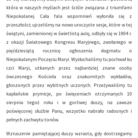
która w naszych myślach jest ściśle związana z triumfami
Niepokalanej. Cała fala wspomnień wyłoniła się z
przeszłości; ujrzeliśmy na nowo uroczyste sesje, które w tej
świątyni, zamienionej w świetlistą aulę, odbyły się w 1904 r.
z okazji Światowego Kongresu Maryjnego, zwołanego w
pięćdziesiątą rocznicę ogłoszenia dogmatu o
Niepokalanym Poczęciu Maryi. Wysłuchaliśmy tu pochwał ku
czci Maryi, utkanych przez najbardziej znane osoby
ówczesnego Kościoła oraz znakomitych wykładów,
głoszonych przez wybitnych uczonych. Przeżywaliśmy tu
kapłańskie prymicje, po święceniach otrzymanych 10
sierpnia tegoż roku i w gorliwej duszy, na zawsze
poświęconej służbie Panu, wszystko nabrało radosnych i
pełnych zachwytu tonów.
Wzruszenie pamiętającej duszy wzrasta, gdy dostrzegamy