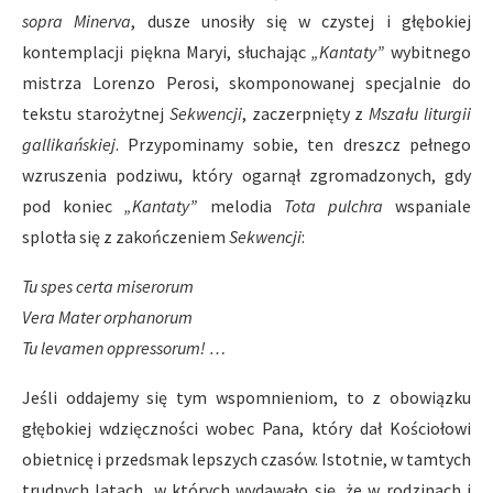
sopra Minerva
, dusze unosiły się w czystej i głębokiej
kontemplacji piękna Maryi, słuchając
„Kantaty”
wybitnego
mistrza Lorenzo Perosi, skomponowanej specjalnie do
tekstu starożytnej
Sekwencji
, zaczerpnięty z
Mszału liturgii
gallikańskiej
. Przypominamy sobie, ten dreszcz pełnego
wzruszenia podziwu, który ogarnął zgromadzonych, gdy
pod koniec
„Kantaty”
melodia
Tota pulchra
wspaniale
splotła się z zakończeniem
Sekwencji
:
Tu spes certa miserorum
Vera Mater orphanorum
Tu levamen oppressorum! …
Jeśli oddajemy się tym wspomnieniom, to z obowiązku
głębokiej wdzięczności wobec Pana, który dał Kościołowi
obietnicę i przedsmak lepszych czasów. Istotnie, w tamtych
trudnych latach, w których wydawało się, że w rodzinach i