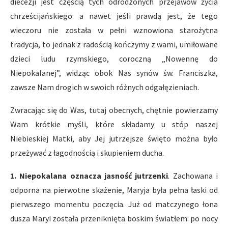
diecezji jest częścią tych odrodzonych przejawów życia
chrześcijańskiego: a nawet jeśli prawdą jest, że tego
wieczoru nie została w pełni wznowiona starożytna
tradycja, to jednak z radością kończymy z wami, umiłowane
dzieci ludu rzymskiego, coroczną „Nowennę do
Niepokalanej”, widząc obok Nas synów św. Franciszka,
zawsze Nam drogich w swoich różnych odgałęzieniach.
Zwracając się do Was, tutaj obecnych, chętnie powierzamy
Wam krótkie myśli, które składamy u stóp naszej
Niebieskiej Matki, aby Jej jutrzejsze święto można było
przeżywać z łagodnością i skupieniem ducha.
1. Niepokalana oznacza jasność jutrzenki
. Zachowana i
odporna na pierwotne skażenie, Maryja była pełna łaski od
pierwszego momentu poczęcia. Już od matczynego łona
dusza Maryi została przeniknięta boskim światłem: po nocy