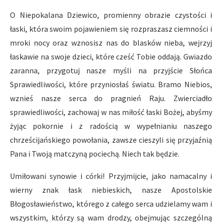
O Niepokalana Dziewico, promienny obrazie czystości i
łaski, która swoim pojawieniem się rozpraszasz ciemności i
mroki nocy oraz wznosisz nas do blasków nieba, wejrzyj
łaskawie na swoje dzieci, które cześć Tobie oddają. Gwiazdo
zaranna, przygotuj nasze myśli na przyjście Słońca
Sprawiedliwości, które przyniosłaś światu. Bramo Niebios,
wznieś nasze serca do pragnień Raju. Zwierciadło
sprawiedliwości, zachowaj w nas miłość łaski Bożej, abyśmy
żyjąc pokornie i z radością w wypełnianiu naszego
chrześcijańskiego powołania, zawsze cieszyli się przyjaźnią
Pana i Twoją matczyną pociechą. Niech tak będzie.
Umiłowani synowie i córki! Przyjmijcie, jako namacalny i
wierny znak łask niebieskich, nasze Apostolskie
Błogosławieństwo, którego z całego serca udzielamy wam i
wszystkim, którzy są wam drodzy, obejmując szczególną