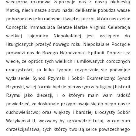
wieczorna rozmowa zapoznaje nas z naszą niebieską
Matką, niech nasze słowo nadal delikatnie pobudza wasze
pobożne dusze ku radosnej i świętej jutrzni, która nas czeka:
Conceptio Immaculata Beatae Mariae Virginis. Celebracja
wielkiej tajemnicy Niepokalanej jest wstępem do
liturgicznych przeżyć nowego roku. Niepokalane Poczęcie
prowadzi nas do Bożego Narodzenia i Epifanii. Dobrze też
wiecie, że oprócz tych wielkich i umiłowanych corocznych
uroczystości, za kilka tygodni rozpocznie się podwójne
wydarzenie: Synod Rzymski i Sobór Ekumeniczny: Synod
Rzymski, w tej formie będzie pierwszym w religijnej historii
Rzymu jako diecezji, i o którym mam wam radość
powiedzieć, że doskonale przygotowuje się do niego nasze
duchowieństwo; oraz większy i bardziej uroczysty Sobór
Watykański II, wezwany by zgromadzić tutaj, w centrum
chrześcijaństwa, tych którzy tworzą serce powszechnego