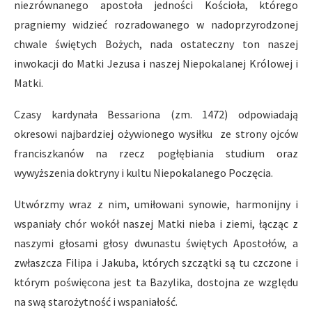
niezrównanego apostoła jedności Kościoła, którego
pragniemy widzieć rozradowanego w nadoprzyrodzonej
chwale świętych Bożych, nada ostateczny ton naszej
inwokacji do Matki Jezusa i naszej Niepokalanej Królowej i
Matki.
Czasy kardynała Bessariona (zm. 1472) odpowiadają
okresowi najbardziej ożywionego wysiłku ze strony ojców
franciszkanów na rzecz pogłębiania studium oraz
wywyższenia doktryny i kultu Niepokalanego Poczęcia.
Utwórzmy wraz z nim, umiłowani synowie, harmonijny i
wspaniały chór wokół naszej Matki nieba i ziemi, łącząc z
naszymi głosami głosy dwunastu świętych Apostołów, a
zwłaszcza Filipa i Jakuba, których szczątki są tu czczone i
którym poświęcona jest ta Bazylika, dostojna ze względu
na swą starożytność i wspaniałość.