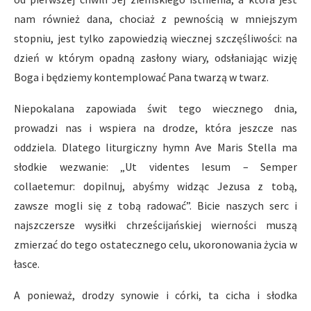
nam również dana, chociaż z pewnością w mniejszym
stopniu, jest tylko zapowiedzią wiecznej szczęśliwości: na
dzień w którym opadną zasłony wiary, odsłaniając wizję
Boga i będziemy kontemplować Pana twarzą w twarz.
Niepokalana zapowiada świt tego wiecznego dnia,
prowadzi nas i wspiera na drodze, która jeszcze nas
oddziela. Dlatego liturgiczny hymn Ave Maris Stella ma
słodkie wezwanie: „Ut videntes Iesum – Semper
collaetemur: dopilnuj, abyśmy widząc Jezusa z tobą,
zawsze mogli się z tobą radować”. Bicie naszych serc i
najszczersze wysiłki chrześcijańskiej wierności muszą
zmierzać do tego ostatecznego celu, ukoronowania życia w
łasce.
A ponieważ, drodzy synowie i córki, ta cicha i słodka