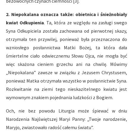
bezowocnych czynach ciemności [3].
2. Niepokalana oznacza także: obietnica i śnieżnobiały
kwiat Odkupienia
. Ta, która ze względu na zasługi swego
Syna Odkupiciela została zachowana od pierwotnej skazy,
otrzymała ten przywilej, ponieważ była przeznaczona do
wzniosłego posłannictwa Matki Bożej, ta która dała
śmiertelne ciało odwiecznemu Słowu Ojca, nie mogła być
więc skażona cieniem grzechu ani na chwilę. Mówimy
„Niepokalana” zawsze w związku z Jezusem Chrystusem,
ponieważ Matka otrzymała wszystko w posłannictwie Syna.
Rozkwitanie na ziemi tego nieskazitelnego kwiatu jest
wymownym znakiem pojednania ludzkości z Bogiem.
Och, nie bez powodu Liturgia może śpiewać w dniu
Narodzenia Najświętszej Maryi Panny: „Twoje narodzenie,
Maryjo, zwiastowało radość całemu światu”.