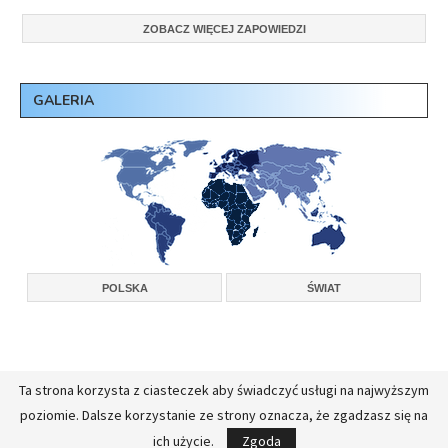
ZOBACZ WIĘCEJ ZAPOWIEDZI
GALERIA
POLSKA
ŚWIAT
Ta strona korzysta z ciasteczek aby świadczyć usługi na najwyższym
Copyright © 2026, Konferencja Wyższych Przełożonych Zakonów Męskich w
poziomie. Dalsze korzystanie ze strony oznacza, że zgadzasz się na
Polsce.
Realizacja:
FullStackAdmin - opieka administracyjna nad serwerami
ich użycie.
Zgoda