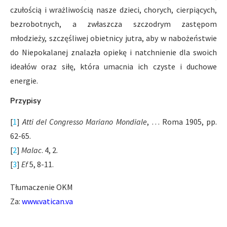
czułością i wrażliwością nasze dzieci, chorych, cierpiących,
bezrobotnych, a zwłaszcza szczodrym zastępom
młodzieży, szczęśliwej obietnicy jutra, aby w nabożeństwie
do Niepokalanej znalazła opiekę i natchnienie dla swoich
ideałów oraz siłę, która umacnia ich czyste i duchowe
energie.
Przypisy
[
1
]
Atti del Congresso Mariano Mondiale
, … Roma 1905, pp.
62-65.
[
2
]
Malac
. 4, 2.
[
3
]
Ef
5, 8-11.
Tłumaczenie OKM
Za:
www.vatican.va