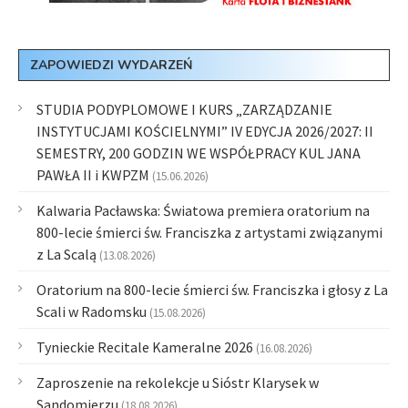
ZAPOWIEDZI WYDARZEŃ
STUDIA PODYPLOMOWE I KURS „ZARZĄDZANIE
INSTYTUCJAMI KOŚCIELNYMI” IV EDYCJA 2026/2027: II
SEMESTRY, 200 GODZIN WE WSPÓŁPRACY KUL JANA
PAWŁA II i KWPZM
(15.06.2026)
Kalwaria Pacławska: Światowa premiera oratorium na
800-lecie śmierci św. Franciszka z artystami związanymi
z La Scalą
(13.08.2026)
Oratorium na 800-lecie śmierci św. Franciszka i głosy z La
Scali w Radomsku
(15.08.2026)
Tynieckie Recitale Kameralne 2026
(16.08.2026)
Zaproszenie na rekolekcje u Sióstr Klarysek w
Sandomierzu
(18.08.2026)