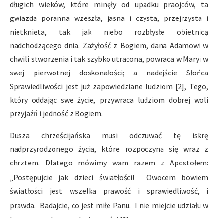
długich wieków, które minęły od upadku praojców, ta
gwiazda poranna wzeszła, jasna i czysta, przejrzysta i
nietknięta, tak jak niebo rozbłysłe obietnicą
nadchodzącego dnia. Zażyłość z Bogiem, dana Adamowi w
chwili stworzenia i tak szybko utracona, powraca w Maryi w
swej pierwotnej doskonałości; a nadejście Słońca
Sprawiedliwości jest już zapowiedziane ludziom [2], Tego,
który oddając swe życie, przywraca ludziom dobrej woli
przyjaźń i jedność z Bogiem.
Dusza chrześcijańska musi odczuwać tę iskrę
nadprzyrodzonego życia, które rozpoczyna się wraz z
chrztem. Dlatego mówimy wam razem z Apostołem:
„Postępujcie jak dzieci światłości!
Owocem bowiem
światłości jest wszelka prawość i sprawiedliwość, i
prawda.
Badajcie, co jest miłe Panu.
I nie miejcie udziału w