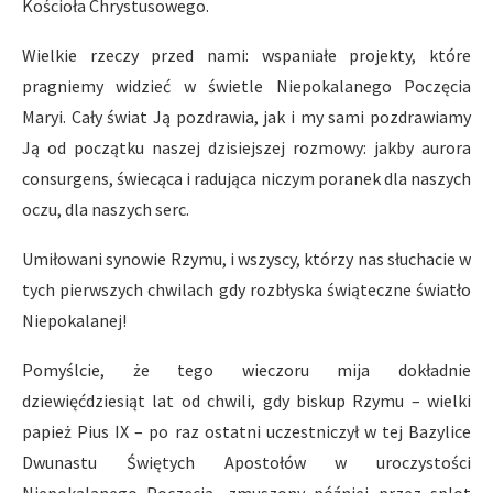
Kościoła Chrystusowego.
Wielkie rzeczy przed nami: wspaniałe projekty, które
pragniemy widzieć w świetle Niepokalanego Poczęcia
Maryi. Cały świat Ją pozdrawia, jak i my sami pozdrawiamy
Ją od początku naszej dzisiejszej rozmowy: jakby aurora
consurgens, świecąca i radująca niczym poranek dla naszych
oczu, dla naszych serc.
Umiłowani synowie Rzymu, i wszyscy, którzy nas słuchacie w
tych pierwszych chwilach gdy rozbłyska świąteczne światło
Niepokalanej!
Pomyślcie, że tego wieczoru mija dokładnie
dziewięćdziesiąt lat od chwili, gdy biskup Rzymu – wielki
papież Pius IX – po raz ostatni uczestniczył w tej Bazylice
Dwunastu Świętych Apostołów w uroczystości
Niepokalanego Poczęcia, zmuszony później przez splot