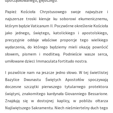
uporządkowanego, głębszego.
Papież Kościoła Chrystusowego swoje najwyższe i
najszersze troski kieruje ku soborowi ekumenicznemu,
którym będzie Vaticanum II. Poczwórne określenie Kościoła
jako jednego, świętego, katolickiego i apostolskiego,
precyzyjnie oddaje właściwe proporcje tego wielkiego
wydarzenia, do którego będziemy mieli okazję powrócić
słowem, pismem i modlitwą. Podnieście wasze serca,
umiłowane dzieci: Immaculata fortitudo nostra.
I pozwólcie nam na jeszcze jedno słowo. W tej świetlistej
Bazylice Dwunastu Świętych Apostołów spoczywają
doczesne szczątki pierwszego tytularnego protektora
świątyni, znakomitego kardynała Giovanniego Bessarione.
Znajdują się w dostojnej kaplicy, w pobliżu ołtarza
Najświętszego Sakramentu. Niech nieśmiertelny duch tego