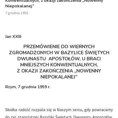
Konwentualnych, z okazji zakończenia „Nowenny
Niepokalanej”
7 grudnia 1959
Jan XXIII
PRZEMÓWIENIE DO WIERNYCH
ZGROMADZONYCH W BAZYLICE ŚWIĘTYCH
DWUNASTU APOSTOŁÓW, U BRACI
MNIEJSZYCH KONWENTUALNYCH,
Z OKAZJI ZAKOŃCZENIA „NOWENNY
NIEPOKALANEJ”
Rzym, 7 grudnia 1959 r.
Słodka radość rozpala się w Naszym sercu, gdy powracamy
do tej starożytnej Bazyliki Świętych Dwunastu Apostołów,