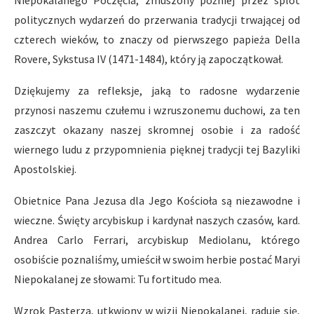
politycznych wydarzeń do przerwania tradycji trwającej od
czterech wieków, to znaczy od pierwszego papieża Della
Rovere, Sykstusa IV (1471-1484), który ją zapoczątkował.
Dziękujemy za refleksje, jaką to radosne wydarzenie
przynosi naszemu czułemu i wzruszonemu duchowi, za ten
zaszczyt okazany naszej skromnej osobie i za radość
wiernego ludu z przypomnienia pięknej tradycji tej Bazyliki
Apostolskiej.
Obietnice Pana Jezusa dla Jego Kościoła są niezawodne i
wieczne. Święty arcybiskup i kardynał naszych czasów, kard.
Andrea Carlo Ferrari, arcybiskup Mediolanu, którego
osobiście poznaliśmy, umieścił w swoim herbie postać Maryi
Niepokalanej ze słowami: Tu fortitudo mea.
Wzrok Pasterza, utkwiony w wizji Niepokalanej, raduje się,